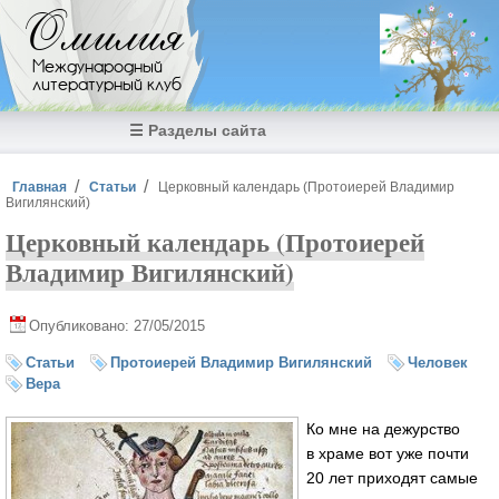
Перейти к основному содержанию
Омилия
Международный
литературный клуб
☰ Разделы сайта
Вы здесь
Главная
Статьи
Церковный календарь (Протоиерей Владимир
Вигилянский)
Церковный календарь (Протоиерей
Владимир Вигилянский)
Опубликовано: 27/05/2015
Статьи
Протоиерей Владимир Вигилянский
Человек
Вера
Ко мне на дежурство
в храме вот уже почти
20 лет приходят самые