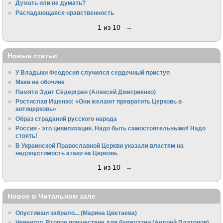
Думать или не думать?
Распадающаяся нравственность
1 из 10
→
Новые статьи
У Владыки Феодосия случился сердечный приступ
Маки на обочине
Памяти Эдит Сёдергран (Алексей Дмитриенко)
Ростислав Ищенко: «Они желают превратить Церковь в
антицерковь»
Образ страданий русского народа
Россия - это цивилизация. Надо быть самостоятельными! Надо
стоять!
В Украинской Православной Церкви указали властям на
недопустимость атаки на Церковь
1 из 10
→
Новое в Читальном зале
Опустивши забрало... (Марина Цветаева)
Чевенгур. Второе пришествие для буржуазии (Андрей Платонов)