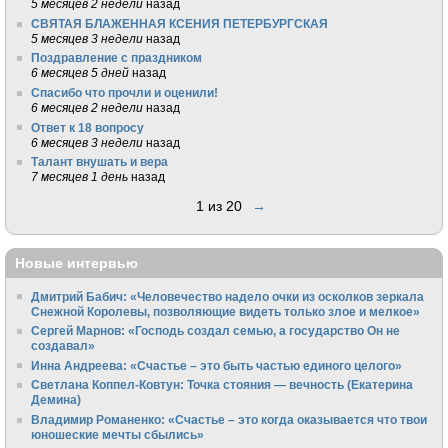
5 месяцев 2 недели
назад
СВЯТАЯ БЛАЖЕННАЯ КСЕНИЯ ПЕТЕРБУРГСКАЯ
5 месяцев 3 недели
назад
Поздравление с праздником
6 месяцев 5 дней
назад
Спасибо что прочли и оценили!
6 месяцев 2 недели
назад
Ответ к 18 вопросу
6 месяцев 3 недели
назад
Талант внушать и вера
7 месяцев 1 день
назад
1 из 20
→
Новые интервью
Дмитрий Бабич: «Человечество надело очки из осколков зеркала
Снежной Королевы, позволяющие видеть только злое и мелкое»
Сергей Марнов: «Господь создал семью, а государство Он не
создавал»
Инна Андреева: «Счастье – это быть частью единого целого»
Светлана Коппел-Ковтун: Точка стояния — вечность (Екатерина
Демина)
Владимир Романенко: «Счастье – это когда оказывается что твои
юношеские мечты сбылись»