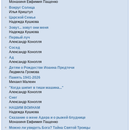
Монахиня Евфимия Пащенко
Вокруг Солнца
Илья Криштул
Царской Семье
Надежда Кушкова
Зовут... зовут они меня
Надежда Кушкова
Первый луч
Александр Конопля
Сосед
Александр Конопля
Ад
Александр Конопля
Детям о Рождестве Иоанна Предтечи
Людмила Громова
Память 1941-2026
Михаил Малеин
"Когда шипит в тиши машина..."
Александр Конопля
Снег
Александр Конопля
НАШИМ ВОИНАМ
Надежда Кушкова
Сказание о жене Адера и о рыжей блуднице
Монахиня Евфимия Пащенко
Можно ли увидеть Бога? Тайна Святой Троицы