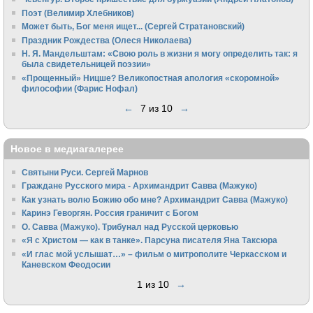
Поэт (Велимир Хлебников)
Может быть, Бог меня ищет... (Сергей Стратановский)
Праздник Рождества (Олеся Николаева)
Н. Я. Мандельштам: «Свою pоль в жизни я могу опpеделить так: я
была свидетельницей поэзии»
«Прощенный» Ницше? Великопостная апология «скоромной»
философии (Фарис Нофал)
←
7 из 10
→
Новое в медиагалерее
Святыни Руси. Сергей Марнов
Граждане Русского мира - Архимандрит Савва (Мажуко)
Как узнать волю Божию обо мне? Архимандрит Савва (Мажуко)
Каринэ Геворгян. Россия граничит с Богом
О. Савва (Мажуко). Трибунал над Русской церковью
«Я с Христом — как в танке». Парсуна писателя Яна Таксюра
«И глас мой услышат…» – фильм о митрополите Черкасском и
Каневском Феодосии
1 из 10
→