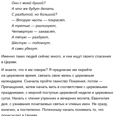
Они с моей душой?
А что же будут делать
С разбитой, но большой?
— Вторую часть — покрасят,
А третью — разлинуют,
Четвертую — заквасят,
А пятую — раздуют,
Шестую — подожгут,
А сами убегут.
Именно таких людей сейчас много, и они ищут своего спасения
в Церкви.
И знаете, что я им говорю? Я предлагаю им перейти
на церковное время, связать свою жизнь с церковным
календарем. Сначала пройти таинство Покаяния, потом —
Причащения, затем начать жить в соответствии с церковными
праздниками, с мерной поступью церковной недели и церковных
суток. Начать с чтения утренних и вечерних молитв, Евангелия
дня, с узнавания почитаемых святых и чтимых икон. Не сразу,
конечно, а постепенно. Потихоньку начать понимать то, что
происходит в Церкви.