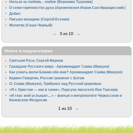
Нельзя за любовь - любое (Вероника Тушнова)
О семи горячностях духа (Архиепископ Иоанн Сан-Францисский )
Дебют
Письмо женщине (Сергей Есенин)
Молитва (Саша Черный)
←
3 из 10
→
Новое в медиагалерее
Святыни Руси. Сергей Марнов
Граждане Русского мира - Архимандрит Савва (Мажуко)
Как узнать волю Божию обо мне? Архимандрит Савва (Мажуко)
Каринэ Геворгян. Россия граничит с Богом
О. Савва (Мажуко). Трибунал над Русской церковью
«Я с Христом — как в танке». Парсуна писателя Яна Таксюра
«И глас мой услышат…» – фильм о митрополите Черкасском и
Каневском Феодосии
1 из 10
→