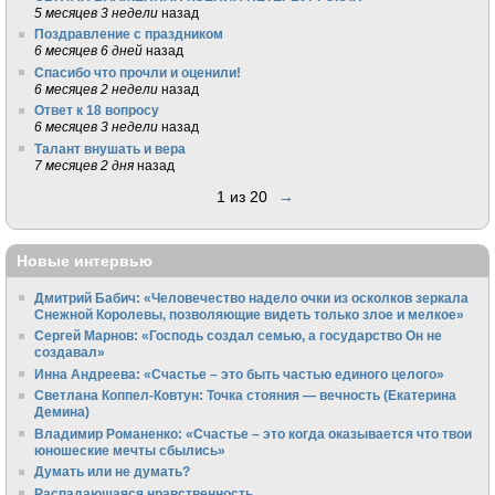
5 месяцев 3 недели
назад
Поздравление с праздником
6 месяцев 6 дней
назад
Спасибо что прочли и оценили!
6 месяцев 2 недели
назад
Ответ к 18 вопросу
6 месяцев 3 недели
назад
Талант внушать и вера
7 месяцев 2 дня
назад
1 из 20
→
Новые интервью
Дмитрий Бабич: «Человечество надело очки из осколков зеркала
Снежной Королевы, позволяющие видеть только злое и мелкое»
Сергей Марнов: «Господь создал семью, а государство Он не
создавал»
Инна Андреева: «Счастье – это быть частью единого целого»
Светлана Коппел-Ковтун: Точка стояния — вечность (Екатерина
Демина)
Владимир Романенко: «Счастье – это когда оказывается что твои
юношеские мечты сбылись»
Думать или не думать?
Распадающаяся нравственность