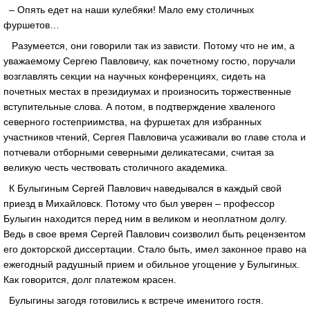
– Опять едет на наши кулебяки! Мало ему столичных
фуршетов…
Разумеется, они говорили так из зависти. Потому что не им, а
уважаемому Сергею Павловичу, как почетному гостю, поручали
возглавлять секции на научных конференциях, сидеть на
почетных местах в президиумах и произносить торжественные
вступительные слова. А потом, в подтверждение хваленого
северного гостеприимства, на фуршетах для избранных
участников чтений, Сергея Павловича усаживали во главе стола и
потчевали отборными северными деликатесами, считая за
великую честь чествовать столичного академика.
К Булыгиным Сергей Павлович наведывался в каждый свой
приезд в Михайловск. Потому что был уверен – профессор
Булыгин находится перед ним в великом и неоплатном долгу.
Ведь в свое время Сергей Павлович соизволил быть рецензентом
его докторской диссертации. Стало быть, имел законное право на
ежегодный радушный прием и обильное угощение у Булыгиных.
Как говорится, долг платежом красен.
Булыгины загодя готовились к встрече именитого гостя.