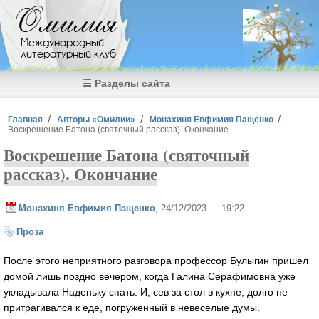
Перейти к основному содержанию
Омилия
Международный
литературный клуб
☰ Разделы сайта
Вы здесь
Главная
Авторы «Омилии»
Монахиня Евфимия Пащенко
Воскрешение Батона (святочный рассказ). Окончание
Воскрешение Батона (святочный
рассказ). Окончание
Монахиня Евфимия Пащенко
, 24/12/2023 — 19:22
Проза
После этого неприятного разговора профессор Булыгин пришел
домой лишь поздно вечером, когда Галина Серафимовна уже
укладывала Наденьку спать. И, сев за стол в кухне, долго не
притрагивался к еде, погруженный в невеселые думы.