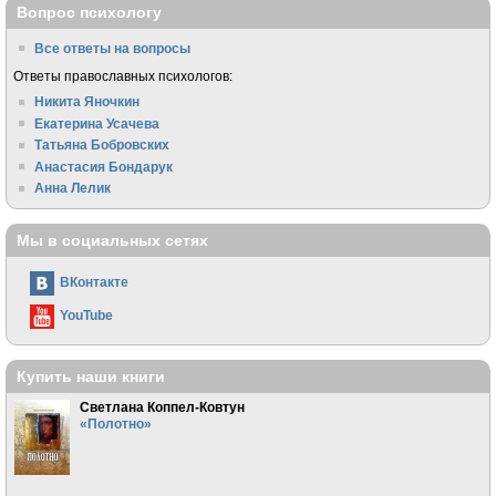
Вопрос психологу
Все ответы на вопросы
Ответы православных психологов:
Никита Яночкин
Екатерина Усачева
Татьяна Бобровских
Анастасия Бондарук
Анна Лелик
Мы в социальных сетях
ВКонтакте
YouTube
Купить наши книги
Светлана Коппел-Ковтун
«Полотно»