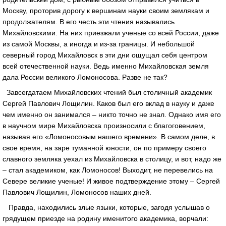
Москву, проторив дорогу к вершинам науки своим землякам и
продолжателям. В его честь эти чтения назывались
Михайловскими. На них приезжали ученые со всей России, даже
из самой Москвы, а иногда и из-за границы. И небольшой
северный город Михайловск в эти дни ощущал себя центром
всей отечественной науки. Ведь именно Михайловская земля
дала России великого Ломоносова. Разве не так?
Завсегдатаем Михайловских чтений был столичный академик
Сергей Павлович Лощилин. Каков был его вклад в науку и даже
чем именно он занимался – никто точно не знал. Однако имя его
в научном мире Михайловска произносили с благоговением,
называя его «Ломоносовым нашего времени». В самом деле, в
свое время, на заре туманной юности, он по примеру своего
славного земляка уехал из Михайловска в столицу, и вот, надо же
– стал академиком, как Ломоносов! Выходит, не перевелись на
Севере великие ученые! И живое подтверждение этому – Сергей
Павлович Лощилин, Ломоносов наших дней.
Правда, находились злые языки, которые, загодя услышав о
грядущем приезде на родину именитого академика, ворчали: