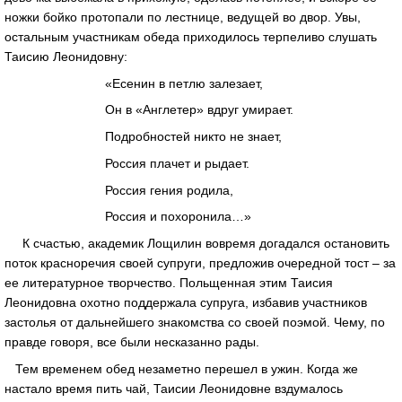
ножки бойко протопали по лестнице, ведущей во двор. Увы,
остальным участникам обеда приходилось терпеливо слушать
Таисию Леонидовну:
«Есенин в петлю залезает,
Он в «Англетер» вдруг умирает.
Подробностей никто не знает,
Россия плачет и рыдает.
Россия гения родила,
Россия и похоронила…»
К счастью, академик Лощилин вовремя догадался остановить
поток красноречия своей супруги, предложив очередной тост – за
ее литературное творчество. Польщенная этим Таисия
Леонидовна охотно поддержала супруга, избавив участников
застолья от дальнейшего знакомства со своей поэмой. Чему, по
правде говоря, все были несказанно рады.
Тем временем обед незаметно перешел в ужин. Когда же
настало время пить чай, Таисии Леонидовне вздумалось