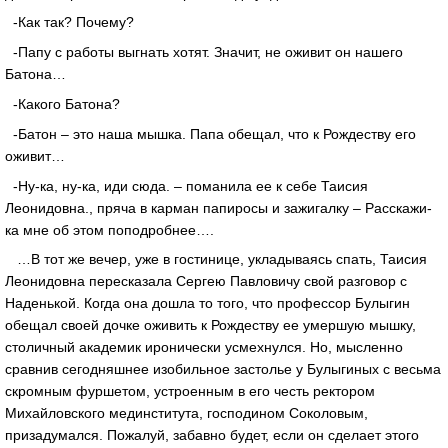
-Как так? Почему?
-Папу с работы выгнать хотят. Значит, не оживит он нашего
Батона…
-Какого Батона?
-Батон – это наша мышка. Папа обещал, что к Рождеству его
оживит…
-Ну-ка, ну-ка, иди сюда. – поманила ее к себе Таисия
Леонидовна., пряча в карман папиросы и зажигалку – Расскажи-
ка мне об этом поподробнее….
…В тот же вечер, уже в гостинице, укладываясь спать, Таисия
Леонидовна пересказала Сергею Павловичу свой разговор с
Наденькой. Когда она дошла то того, что профессор Булыгин
обещал своей дочке оживить к Рождеству ее умершую мышку,
столичный академик иронически усмехнулся. Но, мысленно
сравнив сегодняшнее изобильное застолье у Булыгиных с весьма
скромным фуршетом, устроенным в его честь ректором
Михайловского мединститута, господином Соколовым,
призадумался. Пожалуй, забавно будет, если он сделает этого