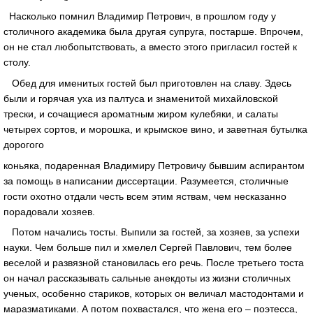
Насколько помнил Владимир Петрович, в прошлом году у
столичного академика была другая супруга, постарше. Впрочем,
он не стал любопытствовать, а вместо этого пригласил гостей к
столу.
Обед для именитых гостей был приготовлен на славу. Здесь
были и горячая уха из палтуса и знаменитой михайловской
трески, и сочащиеся ароматным жиром кулебяки, и салаты
четырех сортов, и морошка, и крымское вино, и заветная бутылка
дорогого
коньяка, подаренная Владимиру Петровичу бывшим аспирантом
за помощь в написании диссертации. Разумеется, столичные
гости охотно отдали честь всем этим яствам, чем несказанно
порадовали хозяев.
Потом начались тосты. Выпили за гостей, за хозяев, за успехи
науки. Чем больше пил и хмелел Сергей Павлович, тем более
веселой и развязной становилась его речь. После третьего тоста
он начал рассказывать сальные анекдоты из жизни столичных
ученых, особенно стариков, которых он величал мастодонтами и
маразматиками. А потом похвастался, что жена его – поэтесса,