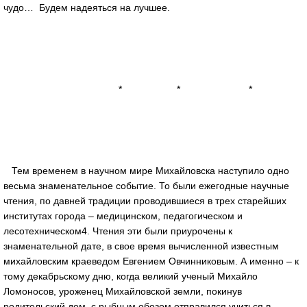
чудо… Будем надеяться на лучшее.
* * *
Тем временем в научном мире Михайловска наступило одно
весьма знаменательное событие. То были ежегодные научные
чтения, по давней традиции проводившиеся в трех старейших
институтах города – медицинском, педагогическом и
лесотехническом4. Чтения эти были приурочены к
знаменательной дате, в свое время вычисленной известным
михайловским краеведом Евгением Овчинниковым. А именно – к
тому декабрьскому дню, когда великий ученый Михайло
Ломоносов, уроженец Михайловской земли, покинув
родительский дом, с рыбным обозом отправился учиться в