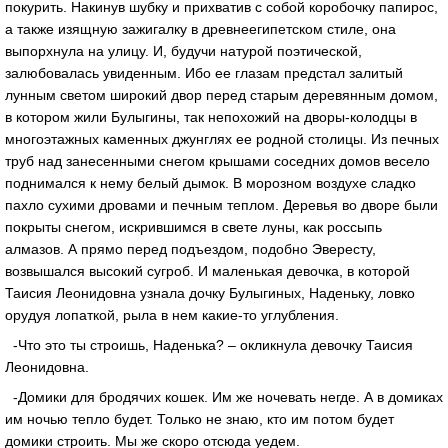
покурить. Накинув шубку и прихватив с собой коробочку папирос,
а также изящную зажигалку в древнеегипетском стиле, она
выпорхнула на улицу. И, будучи натурой поэтической,
залюбовалась увиденным. Ибо ее глазам предстал залитый
лунным светом широкий двор перед старым деревянным домом,
в котором жили Булыгины, так непохожий на дворы-колодцы в
многоэтажных каменных джунглях ее родной столицы. Из печных
труб над занесенными снегом крышами соседних домов весело
поднимался к нему белый дымок. В морозном воздухе сладко
пахло сухими дровами и печным теплом. Деревья во дворе были
покрыты снегом, искрившимся в свете луны, как россыпь
алмазов. А прямо перед подъездом, подобно Эвересту,
возвышался высокий сугроб. И маленькая девочка, в которой
Таисия Леонидовна узнала дочку Булыгиных, Наденьку, ловко
орудуя лопаткой, рыла в нем какие-то углубления.
-Что это ты строишь, Наденька? – окликнула девочку Таисия
Леонидовна.
-Домики для бродячих кошек. Им же ночевать негде. А в домиках
им ночью тепло будет. Только не знаю, кто им потом будет
домики строить. Мы же скоро отсюда уедем.