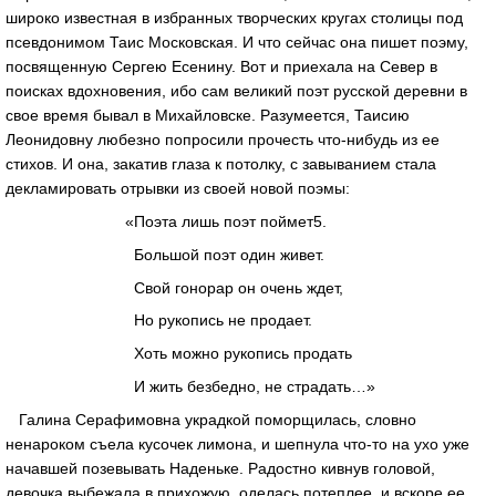
широко известная в избранных творческих кругах столицы под
псевдонимом Таис Московская. И что сейчас она пишет поэму,
посвященную Сергею Есенину. Вот и приехала на Север в
поисках вдохновения, ибо сам великий поэт русской деревни в
свое время бывал в Михайловске. Разумеется, Таисию
Леонидовну любезно попросили прочесть что-нибудь из ее
стихов. И она, закатив глаза к потолку, с завыванием стала
декламировать отрывки из своей новой поэмы:
«Поэта лишь поэт поймет5.
Большой поэт один живет.
Свой гонорар он очень ждет,
Но рукопись не продает.
Хоть можно рукопись продать
И жить безбедно, не страдать…»
Галина Серафимовна украдкой поморщилась, словно
ненароком съела кусочек лимона, и шепнула что-то на ухо уже
начавшей позевывать Наденьке. Радостно кивнув головой,
девочка выбежала в прихожую, оделась потеплее, и вскоре ее