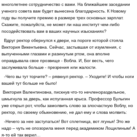
многолетнее сотрудничество с вами. На ближайшем заседании
ученого совета вам будет вынесена благодарность. К Новому
году вы получите премию в размере трех основных зарплат.
Скажите, пожалуйста, не может ли наш институт чем-либо
посодействовать вам в ваших научных изысканиях?
Вдруг ректор обернулся к двери, на пороге которой стояла
Виктория Викентьевна. Сейчас, застывшая от изумления, с
выпученными глазами и разинутым ртом, она вполне
оправдывала свое прозвище - Вобла. И, Бог весть, чего
заслуживала больше - презрения или жалости.
-Чего вы тут торчите? – рявкнул ректор. – Уходите! И чтобы ноги
вашей тут больше не было!
Виктория Валентиновна, пискнув что-то нечленораздельное,
шмыгнула за дверь, как испуганная крыса. Профессор Булыгин
уже открыл рот, чтобы замолвить слово за злосчастную Воблу, но
ректор, по своему обыкновению, не дал ему и слова молвить:
-Нечего за нее заступаться! Вот сплетница, вот лгунья! Это же
надо – чуть не опозорила меня перед академиком Лощилиным! А
я-то ей так верил…