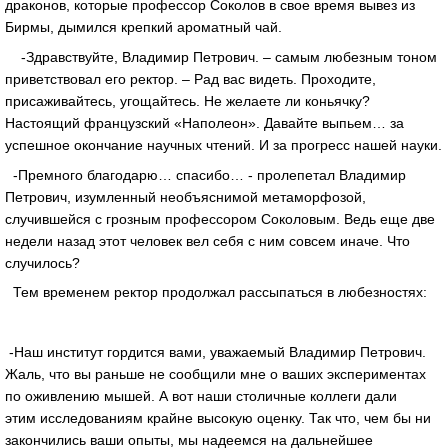
драконов, которые профессор Соколов в свое время вывез из
Бирмы, дымился крепкий ароматный чай.
-Здравствуйте, Владимир Петрович. – самым любезным тоном
приветствовал его ректор. – Рад вас видеть. Проходите,
присаживайтесь, угощайтесь. Не желаете ли коньячку?
Настоящий французский «Наполеон». Давайте выпьем… за
успешное окончание научных чтений. И за прогресс нашей науки.
-Премного благодарю… спасибо… - пролепетал Владимир
Петрович, изумленный необъяснимой метаморфозой,
случившейся с грозным профессором Соколовым. Ведь еще две
недели назад этот человек вел себя с ним совсем иначе. Что
случилось?
Тем временем ректор продолжал рассыпаться в любезностях:
-Наш институт гордится вами, уважаемый Владимир Петрович.
Жаль, что вы раньше не сообщили мне о ваших экспериментах
по оживлению мышей. А вот наши столичные коллеги дали
этим исследованиям крайне высокую оценку. Так что, чем бы ни
закончились ваши опыты, мы надеемся на дальнейшее