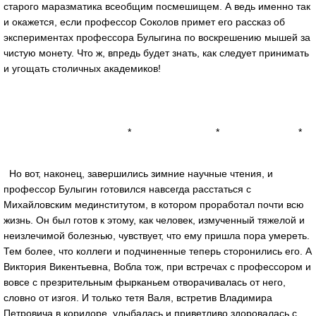
старого маразматика всеобщим посмешищем. А ведь именно так
и окажется, если профессор Соколов примет его рассказ об
экспериментах профессора Булыгина по воскрешению мышей за
чистую монету. Что ж, впредь будет знать, как следует принимать
и угощать столичных академиков!
* * *
Но вот, наконец, завершились зимние научные чтения, и
профессор Булыгин готовился навсегда расстаться с
Михайловским мединститутом, в котором проработал почти всю
жизнь. Он был готов к этому, как человек, измученный тяжелой и
неизлечимой болезнью, чувствует, что ему пришла пора умереть.
Тем более, что коллеги и подчиненные теперь сторонились его. А
Виктория Викентьевна, Вобла тож, при встречах с профессором и
вовсе с презрительным фырканьем отворачивалась от него,
словно от изгоя. И только тетя Валя, встретив Владимира
Петровича в коридоре, улыбалась и приветливо здоровалась с