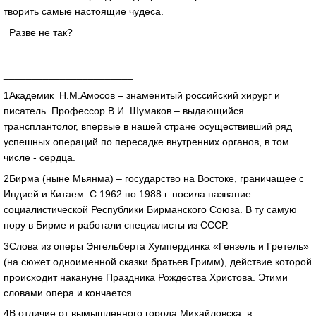
творить самые настоящие чудеса.
Разве не так?
_______________________
1Академик Н.М.Амосов – знаменитый российский хирург и
писатель. Профессор В.И. Шумаков – выдающийся
трансплантолог, впервые в нашей стране осуществивший ряд
успешных операций по пересадке внутренних органов, в том
числе - сердца.
2Бирма (ныне Мьянма) – государство на Востоке, граничащее с
Индией и Китаем. С 1962 по 1988 г. носила название
социалистической Республики Бирманского Союза. В ту самую
пору в Бирме и работали специалисты из СССР.
3Слова из оперы Энгельберта Хумпердинка «Гензель и Гретель»
(на сюжет одноименной сказки братьев Гримм), действие которой
происходит накануне Праздника Рождества Христова. Этими
словами опера и кончается.
4В отличие от вымышленного города Михайловска, в