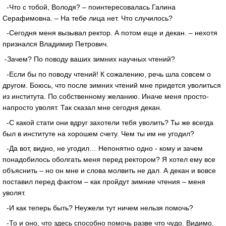
-Что с тобой, Володя? – поинтересовалась Галина
Серафимовна. – На тебе лица нет. Что случилось?
-Сегодня меня вызывал ректор. А потом еще и декан. – нехотя
признался Владимир Петрович.
-Зачем? По поводу ваших зимних научных чтений?
-Если бы по поводу чтений! К сожалению, речь шла совсем о
другом. Боюсь, что после зимних чтений мне придется уволиться
из института. По собственному желанию. Иначе меня просто-
напросто уволят. Так сказал мне сегодня декан.
-С какой стати они вдруг захотели тебя уволить? Ты же всегда
был в институте на хорошем счету. Чем ты им не угодил?
-Да вот, видно, не угодил… Непонятно одно - кому и зачем
понадобилось оболгать меня перед ректором? Я хотел ему все
объяснить – но он мне и слова молвить не дал. А декан и вовсе
поставил перед фактом – как пройдут зимние чтения – меня
уволят.
-И как теперь быть? Неужели тут ничем нельзя помочь?
-То и оно, что здесь способно помочь разве что чудо. Видимо,