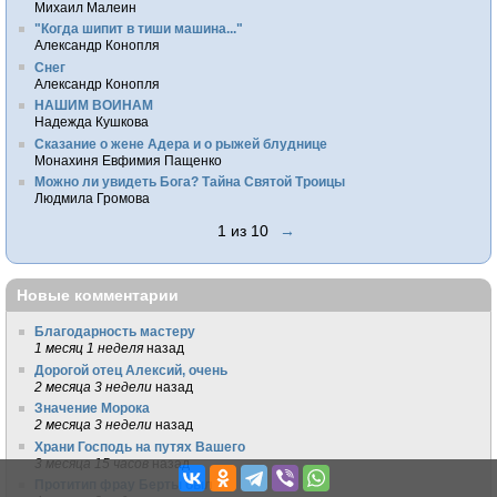
Михаил Малеин
"Когда шипит в тиши машина..."
Александр Конопля
Снег
Александр Конопля
НАШИМ ВОИНАМ
Надежда Кушкова
Сказание о жене Адера и о рыжей блуднице
Монахиня Евфимия Пащенко
Можно ли увидеть Бога? Тайна Святой Троицы
Людмила Громова
1 из 10
→
Новые комментарии
Благодарность мастеру
1 месяц 1 неделя
назад
Дорогой отец Алексий, очень
2 месяца 3 недели
назад
Значение Морока
2 месяца 3 недели
назад
Храни Господь на путях Вашего
3 месяца 15 часов
назад
Протитип фрау Берты был