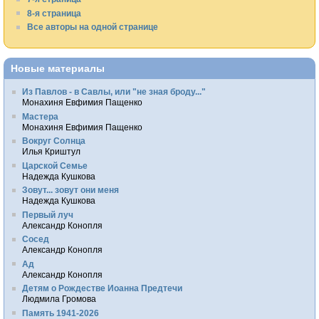
8-я страница
Все авторы на одной странице
Новые материалы
Из Павлов - в Савлы, или "не зная броду..."
Монахиня Евфимия Пащенко
Мастера
Монахиня Евфимия Пащенко
Вокруг Солнца
Илья Криштул
Царской Семье
Надежда Кушкова
Зовут... зовут они меня
Надежда Кушкова
Первый луч
Александр Конопля
Сосед
Александр Конопля
Ад
Александр Конопля
Детям о Рождестве Иоанна Предтечи
Людмила Громова
Память 1941-2026