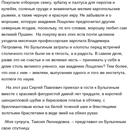
Покупали отборную семгу, зубатку и палтуса для пирогов и
кулебяк, соленые грузди и знаменитые мелкие каргопольские
рыжики, а также черную и красную икру. Не забывали и о
морошке, которую академик Лощилин предпочитал другим
северным ягодам, поскольку, по его словам, морошку любил сам
великий Пушкин. На покупку всех этих яств почти целиком
уходила месячная профессорская зарплата Владимира
Петровича. Но Булыгиным затраты и хлопоты перед встречей
столичного гостя были не в тягость, а в радость. В самом деле,
разве это не счастье и не великая честь – принимать у себя в
доме столь великого ученого, как академик Лощилин? Тем более,
что они с ним – земляки, выпускники одного и того же института,
коллеги по науке.
На этот раз Сергей Павлович приехал в гости к Булыгиным
вместе с красивой фигуристой дамой лет тридцати, в короткой
шиншилловой шубке и бирюзовом платье в обтяжку, с
бриллиантовым колье на белой точеной шее и блестящими
золотыми браслетами в виде змей на обеих руках
-Моя супруга, Таисия Леонидовна. – представил он Булыгиным
свою спутницу.