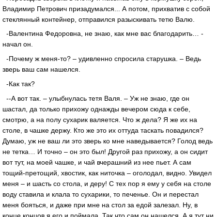
Владимир Петрович призадумался... А потом, прихватив с собой
стеклянный контейнер, отправился разыскивать тетю Валю.
-Валентина Федоровна, не знаю, как мне вас благодарить… -
начал он.
-Почему ж меня-то? – удивленно спросила старушка. – Ведь
зверь ваш сам нашелся.
-Как так?
--А вот так. – улыбнулась тетя Валя. – Уж не знаю, где он
шастал, да только прихожу однажды вечером сюда к себе,
смотрю, а на полу сухарик валяется. Что ж дела? Я же их на
столе, в чашке держу. Кто же это их оттуда таскать повадился?
Думаю, уж не ваш ли это зверь ко мне наведывается? Голод ведь
не тетка… И точно – он это был! Другой раз прихожу, а он сидит
вот тут, на моей чашке, и чай вчерашний из нее пьет. А сам
тощий-претощий, хвостик, как ниточка – оголодал, видно. Увидел
меня – и шасть со стола, и деру! С тех пор я ему у себя на столе
воду ставила и клала то сухарики, то печенье. Он и перестал
меня бояться, и даже при мне на стол за едой залезал. Ну, в
конце концов я его и поймала. Так что сам он нашелся. А я тут ни