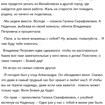
мне придется уехать из Михайловска в другой город, где
найдется для меня работа. Жаль на старости лет покидать
родину, но ничего не поделаешь.
-Мы уедем вместе, Володя. – сказала Галина Серафимовна. А
Наденька, выбежав из своей комнаты, обняла Владимира
Петровича и прошептала:
-Папа, а ты меня возьмешь с собой? Ну, возьми, пожалуйста… Я
там буду тебе помогать…
Владимир Петрович едва сдержался, чтобы не расплакаться.
Какие все-таки замечательные у него жена и дочка! Поистине, о
таких говорят – Божий дар!
Но вслух он сказал совсем другое:
-Я сегодня был у отца Александра. Он обнадежил меня. Сказал,
что даже в самый трудный час Бог хранит и любит нас3. И чтобы
мы не теряли надежды, даже если нам кажется - помочь может
только чудо. Воля Божия да будет.
-Он прав. – промолвила Галина Серафимовна, с улыбкой
взглянув на Наденьку. – Один раз у нас с тобой в жизни уже было