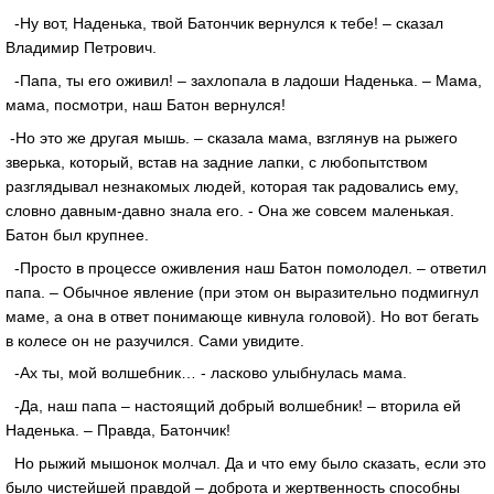
-Ну вот, Наденька, твой Батончик вернулся к тебе! – сказал
Владимир Петрович.
-Папа, ты его оживил! – захлопала в ладоши Наденька. – Мама,
мама, посмотри, наш Батон вернулся!
-Но это же другая мышь. – сказала мама, взглянув на рыжего
зверька, который, встав на задние лапки, с любопытством
разглядывал незнакомых людей, которая так радовались ему,
словно давным-давно знала его. - Она же совсем маленькая.
Батон был крупнее.
-Просто в процессе оживления наш Батон помолодел. – ответил
папа. – Обычное явление (при этом он выразительно подмигнул
маме, а она в ответ понимающе кивнула головой). Но вот бегать
в колесе он не разучился. Сами увидите.
-Ах ты, мой волшебник… - ласково улыбнулась мама.
-Да, наш папа – настоящий добрый волшебник! – вторила ей
Наденька. – Правда, Батончик!
Но рыжий мышонок молчал. Да и что ему было сказать, если это
было чистейшей правдой – доброта и жертвенность способны