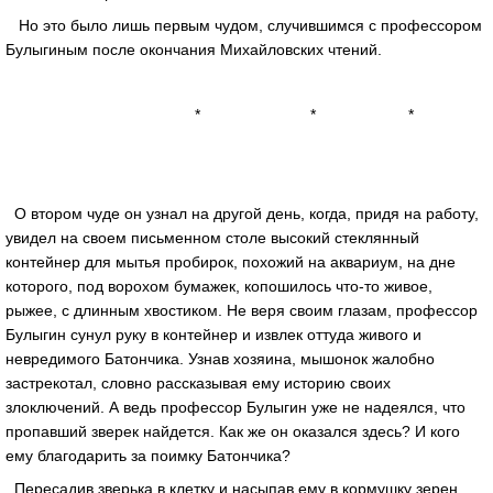
Но это было лишь первым чудом, случившимся с профессором
Булыгиным после окончания Михайловских чтений.
* * *
О втором чуде он узнал на другой день, когда, придя на работу,
увидел на своем письменном столе высокий стеклянный
контейнер для мытья пробирок, похожий на аквариум, на дне
которого, под ворохом бумажек, копошилось что-то живое,
рыжее, с длинным хвостиком. Не веря своим глазам, профессор
Булыгин сунул руку в контейнер и извлек оттуда живого и
невредимого Батончика. Узнав хозяина, мышонок жалобно
застрекотал, словно рассказывая ему историю своих
злоключений. А ведь профессор Булыгин уже не надеялся, что
пропавший зверек найдется. Как же он оказался здесь? И кого
ему благодарить за поимку Батончика?
Пересадив зверька в клетку и насыпав ему в кормушку зерен,