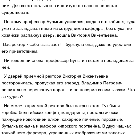
ним. Для всех остальных в институте он словно перестал
существовать.
Поэтому профессор Булыгин удивился, когда в его кабинет, куда
уже не заглядывал никто из сотрудников кафедры, без стука, по-
хозяйски распахнув дверь, вошла Виктория Викентьевна.
-Вас ректор к себе вызывает! – буркнула она, даже не удостоив
его приветствием.
Ни говоря ни слова, профессор Булыгин встал и последовал за
ней.
У дверей приемной ректора Виктория Викентьевна
посторонилась, пропуская его вперед. Владимир Петрович
решительно перешагнул порог… и не поверил своим глазам. Что
за чудеса?
На столе в приемной ректора был накрыт стол. Тут были
коробка бельгийских конфет, мандарины, ностальгически
пахнущие новогодней елкой, сахарное печенье, пирожные,
бутылка коньяка и амфора кипрского портвейна. В двух чашках
тончайшего фарфора, украшенных изображениями золотых