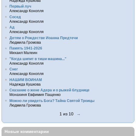
Надежда Кушкова
Первый луч
Александр Конопля
Сосед
Александр Конопля
Ад
Александр Конопля
Детям о Рождестве Иоанна Предтечи
Людмила Громова
Память 1941-2026
Михаил Малеин
"Когда шипит в тиши машина..."
Александр Конопля
Снег
Александр Конопля
НАШИМ ВОИНАМ
Надежда Кушкова
Сказание о жене Адера и о рыжей блуднице
Монахиня Евфимия Пащенко
Можно ли увидеть Бога? Тайна Святой Троицы
Людмила Громова
1 из 10
→
Новые комментарии