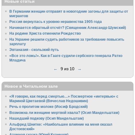
Новые статьи
В Германии женщин отправят в новогодние загоны для защиты от
мигрантов
Россия вернулась к уровню неравенства 1905 года
Начинается обратный отсчёт? (Священник Александр Шумский)
На родине Христа отменили Рождество
На Украине решили судить работников за требование повысить
зарплату
Эвтаназия - скользкий путь
«Все это ложь!». Как в Гааге судили сербского генерала Ратко
Младича
←
9 из 10
→
Новое в Читальном зале
«Я говорю, как перед смертью…» Посмертное «интервью» с
Мариной Цветаевой (Вячеслав Недошивин)
Речь о пролитом молоке (Иосиф Бродский)
Возможна ли женщине мертвой хвала? (Осип Мандельштам)
Нашедший подкову (Осип Мандельштам)
Альфред Шнитке: «Наибольшее влияние на меня оказал
Достоевский»
Атомная сказка (Юрий Кузнецов)