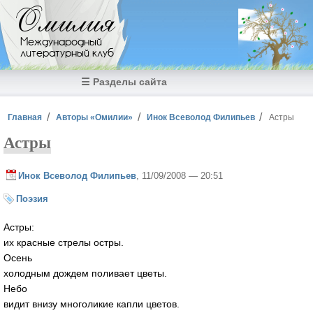
Перейти к основному содержанию
Омилия
Международный
литературный клуб
☰ Разделы сайта
Вы здесь
Главная
Авторы «Омилии»
Инок Всеволод Филипьев
Астры
Астры
Инок Всеволод Филипьев
, 11/09/2008 — 20:51
Поэзия
Астры:
их красные стрелы остры.
Осень
холодным дождем поливает цветы.
Небо
видит внизу многоликие капли цветов.