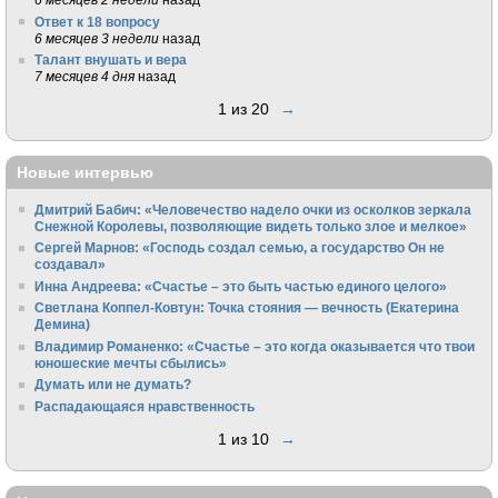
Ответ к 18 вопросу
6 месяцев 3 недели
назад
Талант внушать и вера
7 месяцев 4 дня
назад
1 из 20
→
Новые интервью
Дмитрий Бабич: «Человечество надело очки из осколков зеркала
Снежной Королевы, позволяющие видеть только злое и мелкое»
Сергей Марнов: «Господь создал семью, а государство Он не
создавал»
Инна Андреева: «Счастье – это быть частью единого целого»
Светлана Коппел-Ковтун: Точка стояния — вечность (Екатерина
Демина)
Владимир Романенко: «Счастье – это когда оказывается что твои
юношеские мечты сбылись»
Думать или не думать?
Распадающаяся нравственность
1 из 10
→