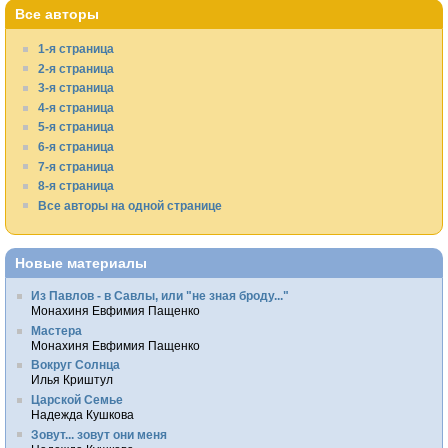
Все авторы
1-я страница
2-я страница
3-я страница
4-я страница
5-я страница
6-я страница
7-я страница
8-я страница
Все авторы на одной странице
Новые материалы
Из Павлов - в Савлы, или "не зная броду..."
Монахиня Евфимия Пащенко
Мастера
Монахиня Евфимия Пащенко
Вокруг Солнца
Илья Криштул
Царской Семье
Надежда Кушкова
Зовут... зовут они меня