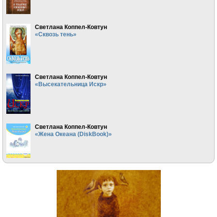
Светлана Коппел-Ковтун
«Сквозь тень»
Светлана Коппел-Ковтун
«Высекательница Искр»
Светлана Коппел-Ковтун
«Жена Океана (DiskBook)»