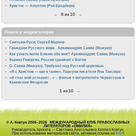
Христос — Аполлон (Рэй Брэдбери)
←
8 из 10
→
Новое в медиагалерее
Святыни Руси. Сергей Марнов
Граждане Русского мира - Архимандрит Савва (Мажуко)
Как узнать волю Божию обо мне? Архимандрит Савва (Мажуко)
Каринэ Геворгян. Россия граничит с Богом
О. Савва (Мажуко). Трибунал над Русской церковью
«Я с Христом — как в танке». Парсуна писателя Яна Таксюра
«И глас мой услышат…» – фильм о митрополите Черкасском и
Каневском Феодосии
1 из 10
→
© А. Ковтун 2008–2026 МЕЖДУНАРОДНЫЙ КЛУБ ПРАВОСЛАВНЫХ
ЛИТЕРАТОРОВ «ОМИЛИЯ»
Руководитель проекта — Светлана Анатольевна Коппел-Ковтун.
При использования материалов сайта, активная ссылка на
Клуб