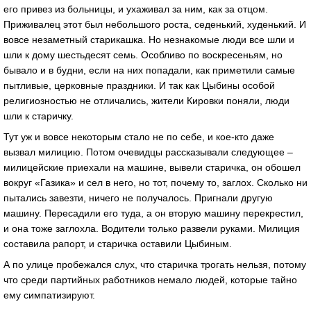
его привез из больницы, и ухаживал за ним, как за отцом.
Приживалец этот был небольшого роста, седенький, худенький. И
вовсе незаметный старикашка. Но незнакомые люди все шли и
шли к дому шестьдесят семь. Особливо по воскресеньям, но
бывало и в будни, если на них попадали, как приметили самые
пытливые, церковные праздники. И так как Цыбины особой
религиозностью не отличались, жители Кировки поняли, люди
шли к старичку.
Тут уж и вовсе некоторым стало не по себе, и кое-кто даже
вызвал милицию. Потом очевидцы рассказывали следующее –
милицейские приехали на машине, вывели старичка, он обошел
вокруг «Газика» и сел в него, но тот, почему то, заглох. Сколько ни
пытались завезти, ничего не получалось. Пригнали другую
машину. Пересадили его туда, а он вторую машину перекрестил,
и она тоже заглохла. Водители только развели руками. Милиция
составила рапорт, и старичка оставили Цыбиным.
А по улице пробежался слух, что старичка трогать нельзя, потому
что среди партийных работников немало людей, которые тайно
ему симпатизируют.