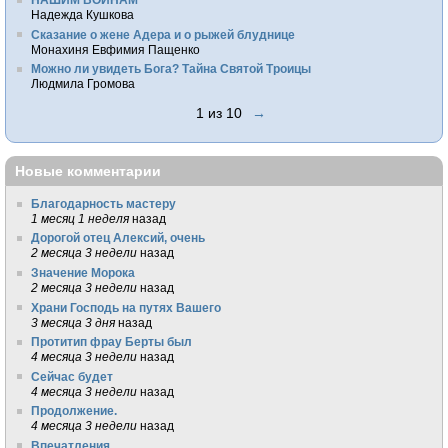
Надежда Кушкова
Сказание о жене Адера и о рыжей блуднице
Монахиня Евфимия Пащенко
Можно ли увидеть Бога? Тайна Святой Троицы
Людмила Громова
1 из 10
→
Новые комментарии
Благодарность мастеру
1 месяц 1 неделя
назад
Дорогой отец Алексий, очень
2 месяца 3 недели
назад
Значение Морока
2 месяца 3 недели
назад
Храни Господь на путях Вашего
3 месяца 3 дня
назад
Протитип фрау Берты был
4 месяца 3 недели
назад
Сейчас будет
4 месяца 3 недели
назад
Продолжение.
4 месяца 3 недели
назад
Впечатления