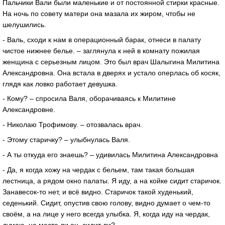
Пальчики Вали были маленькие и от постоянной стирки красные.
На ночь по совету матери она мазала их жиром, чтобы не
шелушились.
- Валь, сходи к нам в операционный барак, отнеси в палату
чистое нижнее белье. – заглянула к ней в комнату пожилая
женщина с серьезным лицом. Это был врач Шалыгина Милитина
Александровна. Она встала в дверях и устало оперлась об косяк,
глядя как ловко работает девушка.
- Кому? – спросила Валя, оборачиваясь к Милитине
Александровне.
- Николаю Трофимову. – отозвалась врач.
- Этому старичку? – улыбнулась Валя.
- А ты откуда его знаешь? – удивилась Милитина Александровна
- Да, я когда хожу на чердак с бельем, там такая большая
лестница, а рядом окно палаты. Я иду, а на койке сидит старичок.
Занавесок-то нет, и всё видно. Старичок такой худенький,
седенький. Сидит, опустив свою голову, видно думает о чем-то
своём, а на лице у него всегда улыбка. Я, когда иду на чердак,
думаю, на месте ли он, сидит ли?