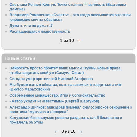
Светлана Коппел-Ковтун: Точка стояния — вечность (Екатерина
Демина)
Владимир Романенко: «Счастье – это когда оказывается что твои
юношеские мечты сбылись»
Думать или не думать?
Распадающаяся нравственность
1 из 10
→
Новые статьи
Нейросеть просто прочтет ваши мысли. Нужны новые права,
чтобы защитить свой ум (Самуил Сигал)
Сегодня умер протоиерей Николай Агафонов
Мы будем жить в общагах, есть насекомых и гордиться этим
(Виктор Мараховский)
Cовременное монашество. Игра и богоискательство
«Автор уходит неизвестным» (Сергей Шаргунов)
Александр Щипков: Минздрав поменял философское отношение к
понятиям "мужчина и женщина"
Калужская бизнесвумен решила раздавать хлеб бесплатно и
пожалела об этом
←
8 из 10
→