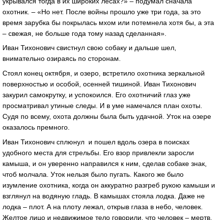
укрывался тогда в их широких лесах?» – подумал сначала
охотник. – «Но нет. После войны прошло уже три года, за это
время зарубка бы покрылась мхом или потемнела хотя бы, а эта
– свежая, не больше года тому назад сделанная».
Иван Тихонович свистнул свою собаку и дальше шел,
внимательно озираясь по сторонам.
Стоял конец октября, и озеро, встретило охотника зеркальной
поверхностью и особой, осенней тишиной. Иван Тихонович
закурил самокрутку, и успокоился. Его охотничий глаз уже
просматривал утиные следы. И в уме намечался план охоты.
Судя по всему, охота должны была быть удачной. Уток на озере
оказалось премного.
Иван Тихонович сплюнул и пошел вдоль озера в поисках
удобного места для стрельбы. Его взор привлекли заросли
камыша, и он уверенно направился к ним, сделав собаке знак,
чтоб молчала. Уток нельзя было пугать. Какого же было
изумление охотника, когда он аккуратно разгреб рукою камыши и
взглянул на водяную гладь. В камышах стояла лодка. Даже не
лодка – плот. А на плоту лежал, открыв глаза в небо, человек.
Желтое лицо и недвижимое тело говорили, что человек – мертв.