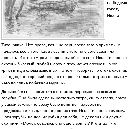
на бедную
голову
Ивана
Тихоновича! Нет, право, вот и не верь после того в приметы. А
началось все с того, как в лесу ни с того ни с сего завопила
неясыть. И это-то утром, когда совы обычно спят. Иван Тихонович
охотник бывалый, любой шорох в лесу может опознать, а уж
крики птиц и следы животных – о том и говорить не стоит, охотник
всё одно, что хороший пес, но от пронзительного крика неясыти у
него по спине побежали мурашки.
Дальше больше – заметил охотник на деревьях незнакомые
зарубки. Они были сделаны настолько хитро, снизу ствола, почти
у самой земли, что сразу было понятно – зарубки не
предназначались для посторонних глаз. Иван Тихонович смекнул
– эти зарубки не лесник рубил для себя, не делали их и другие
охотники. «Может, остались они еще с войны? Кто знает, кто