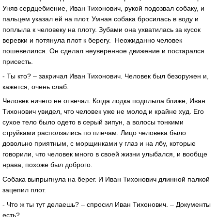
Уняв сердцебиение, Иван Тихонович, рукой подозвал собаку, и
пальцем указал ей на плот. Умная собака бросилась в воду и
поплыла к человеку на плоту. Зубами она ухватилась за кусок
веревки и потянула плот к берегу. Неожиданно человек
пошевелился. Он сделал неуверенное движение и постарался
присесть.
- Ты кто? – закричал Иван Тихонович. Человек был безоружен и,
кажется, очень слаб.
Человек ничего не отвечал. Когда лодка подплыла ближе, Иван
Тихонович увидел, что человек уже не молод и крайне худ. Его
сухое тело было одето в серый зипун, а волосы тонкими
струйками расползались по плечам. Лицо человека было
довольно приятным, с морщинками у глаз и на лбу, которые
говорили, что человек много в своей жизни улыбался, и вообще
нрава, похоже был доброго.
Собака выпрыгнула на берег. И Иван Тихонович длинной палкой
зацепил плот.
- Что ж ты тут делаешь? – спросил Иван Тихонович. – Документы
есть?