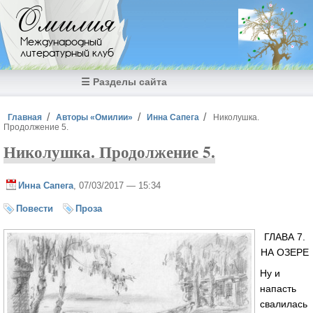
Перейти к основному содержанию
Омилия
Международный
литературный клуб
☰ Разделы сайта
Вы здесь
Главная
Авторы «Омилии»
Инна Сапега
Николушка.
Продолжение 5.
Николушка. Продолжение 5.
Инна Сапега
, 07/03/2017 — 15:34
Повести
Проза
ГЛАВА 7.
НА ОЗЕРЕ
Ну и
напасть
свалилась