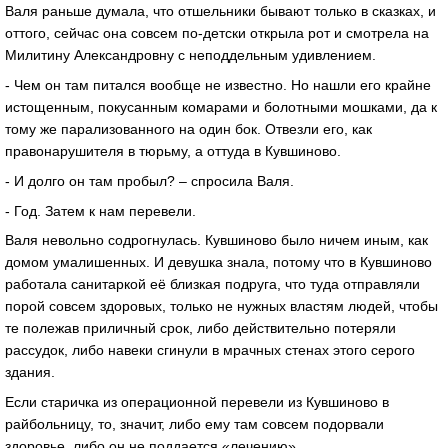
Валя раньше думала, что отшельники бывают только в сказках, и
оттого, сейчас она совсем по-детски открыла рот и смотрела на
Милитину Александровну с неподдельным удивлением.
- Чем он там питался вообще не известно. Но нашли его крайне
истощенным, покусанным комарами и болотными мошками, да к
тому же парализованного на один бок. Отвезли его, как
правонарушителя в тюрьму, а оттуда в Кувшиново.
- И долго он там пробыл? – спросила Валя.
- Год. Затем к нам перевели.
Валя невольно содрогнулась. Кувшиново было ничем иным, как
домом умалишенных. И девушка знала, потому что в Кувшиново
работала санитаркой её близкая подруга, что туда отправляли
порой совсем здоровых, только не нужных властям людей, чтобы
те полежав приличный срок, либо действительно потеряли
рассудок, либо навеки сгинули в мрачных стенах этого серого
здания.
Если старичка из операционной перевели из Кувшиново в
райбольницу, то, значит, либо ему там совсем подорвали
здоровье, либо он не поддается «лечению».