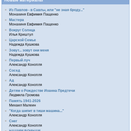
Новые материалы
Из Павлов - в Савлы, или "не зная броду..."
Монахиня Евфимия Пащенко
Мастера
Монахиня Евфимия Пащенко
Вокруг Солнца
Илья Криштул
Царской Семье
Надежда Кушкова
Зовут... зовут они меня
Надежда Кушкова
Первый луч
Александр Конопля
Сосед
Александр Конопля
Ад
Александр Конопля
Детям о Рождестве Иоанна Предтечи
Людмила Громова
Память 1941-2026
Михаил Малеин
"Когда шипит в тиши машина..."
Александр Конопля
Снег
Александр Конопля
НАШИМ ВОИНАМ