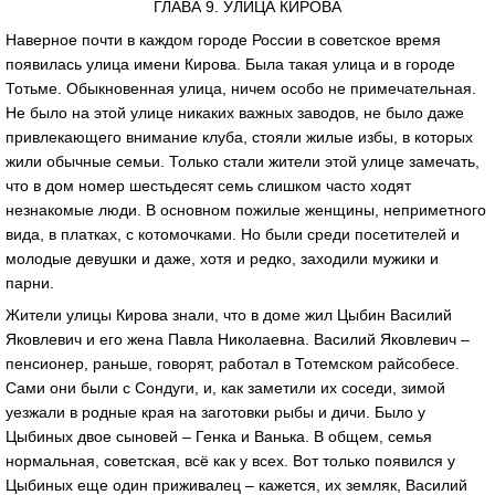
ГЛАВА 9. УЛИЦА КИРОВА
Наверное почти в каждом городе России в советское время
появилась улица имени Кирова. Была такая улица и в городе
Тотьме. Обыкновенная улица, ничем особо не примечательная.
Не было на этой улице никаких важных заводов, не было даже
привлекающего внимание клуба, стояли жилые избы, в которых
жили обычные семьи. Только стали жители этой улице замечать,
что в дом номер шестьдесят семь слишком часто ходят
незнакомые люди. В основном пожилые женщины, неприметного
вида, в платках, с котомочками. Но были среди посетителей и
молодые девушки и даже, хотя и редко, заходили мужики и
парни.
Жители улицы Кирова знали, что в доме жил Цыбин Василий
Яковлевич и его жена Павла Николаевна. Василий Яковлевич –
пенсионер, раньше, говорят, работал в Тотемском райсобесе.
Сами они были с Сондуги, и, как заметили их соседи, зимой
уезжали в родные края на заготовки рыбы и дичи. Было у
Цыбиных двое сыновей – Генка и Ванька. В общем, семья
нормальная, советская, всё как у всех. Вот только появился у
Цыбиных еще один приживалец – кажется, их земляк, Василий