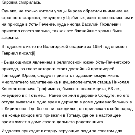
Кировка смирилась.
Однако, не только жители улицы Кирова обратили внимание на
странного старичка, живущего у Цыбиных, заинтересовались им и
на приходе в Усть-Печенге, куда иногда Василий Яковлевич
привозил своего жильца, так как все ближайшие храмы были
закрыты.
В годовом отчете по Вологодской епархии за 1954 год епископ
Гавриил писал:[i]
«Выдающимся явлением в религиозной жизни Усть-Печенгского
прихода, во главе которого стоит достойный протоиерей
Геннадий Юрьев, следует признать подвижническую жизнь
многолетнего молитвенника и душепопечителя старца Николая
Константиновича Трофимова, бывшего псаломщика, 63 лет,
живущего в г. Тотьме.... Ранее он жил в деревне Сондуге, но его
оттуда вывезли и одно время держали в доме душевнобольных в
г. Кириллове. Где бы он ни находился, он привлекал к себе народ
и в конце концов его привезли в Тотьму, где он в настоящее
время живет в доме своего дальнего родственника.
Издалека приходят к старцу верующие люди за советом для