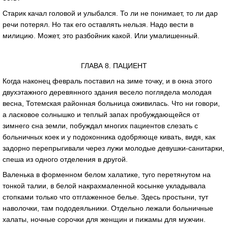
Старик качал головой и улыбался. То ли не понимает, то ли дар
речи потерял. Но так его оставлять нельзя. Надо вести в
милицию. Может, это разбойник какой. Или умалишенный.
ГЛАВА 8. ПАЦИЕНТ
Когда наконец февраль поставил на зиме точку, и в окна этого
двухэтажного деревянного здания весело поглядела молодая
весна, Тотемская районная больница оживилась. Что ни говори,
а ласковое солнышко и теплый запах пробуждающейся от
зимнего сна земли, побуждал многих пациентов слезать с
больничных коек и у подоконника одобряюще кивать, видя, как
задорно перепрыгивали через лужи молодые девушки-санитарки,
спеша из одного отделения в другой.
Валенька в форменном белом халатике, туго перетянутом на
тонкой талии, в белой накрахмаленной косынке укладывала
стопками только что отглаженное белье. Здесь простыни, тут
наволочки, там пододеяльники. Отдельно лежали больничные
халаты, ночные сорочки для женщин и пижамы для мужчин.