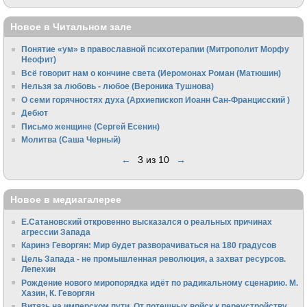
Новое в Читальном зале
Понятие «ум» в православной психотерапии (Митрополит Морфу
Неофит)
Всё говорит нам о кончине света (Иеромонах Роман (Матюшин)
Нельзя за любовь - любое (Вероника Тушнова)
О семи горячностях духа (Архиепископ Иоанн Сан-Францисский )
Дебют
Письмо женщине (Сергей Есенин)
Молитва (Саша Черный)
←
3 из 10
→
Новое в медиагалерее
Е.Сатановский откровенно высказался о реальных причинах
агрессии Запада
Каринэ Геворгян: Мир будет разворачиваться на 180 градусов
Цель Запада - не промышленная революция, а захват ресурсов.
Лепехин
Рождение нового миропорядка идёт по радикальному сценарию. М.
Хазин, К. Геворгян
Витязь на имперском пути. От потешных войск к переустройству