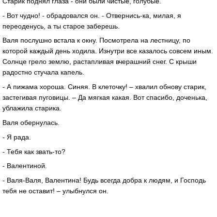
Старик поднял глаза - они были чистые, голубые.
- Вот чудно! - обрадовался он. - Отвернись-ка, милая, я
переоденусь, а ты старое заберешь.
Валя послушно встала к окну. Посмотрела на лестницу, по
которой каждый день ходила. Изнутри все казалось совсем иным.
Солнце грело землю, растапливая вчерашний снег. С крыши
радостно стучала капель.
- А пижама хороша. Синяя. В клеточку! – хвалил обнову старик,
застегивая пуговицы. – Да мягкая какая. Вот спасибо, доченька,
ублажила старика.
Валя обернулась.
- Я рада.
- Тебя как звать-то?
- Валентиной.
- Валя-Валя, Валентина! Будь всегда добра к людям, и Господь
тебя не оставит! – улыбнулся он.