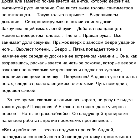
Доска еле заметно покачивается на нитке, которую держит на
вытянутой руке напарник. Она висит выше головы сантиметров
на пятнадцать… Такую только в прыжке… Выравниваем
дыхание… Синхронизируемся с покачиванием доски…
Закручивающий взмах левой руки… Добавка вращающего
момента поворотом головы… Плечи… Правая рука… Все
занимает доли секунды. Прыжок вверх с заносом бедра ударной
ноги… Выхлест голени… Бедро… Пятка попадает точно в
намеченную середину доски на ее встречном качании… Она, как
взорвавшись, раскалывается на четыре осколка, которые веером
взлетают на несколько метров вверх и падают за кустами,
ограничивающими полянку… Получилось! Андрюха уже стоял на
ногах, следя за разлетающимися осколками. Чуть помедлив,
подошел сэнсей:
— За все время, сколько я занимаюсь каратэ, ни разу не видел
такого удара! Поздравляю! Я такого не видел даже у черных
поясов… Но ты не расслабляйся. Со следующей тренировки
начинаем работать против нескольких противников…
«Вот и работаю» — весело подумал про себя Андрей,
накладывая совковой лопатой очередную тачку строительного