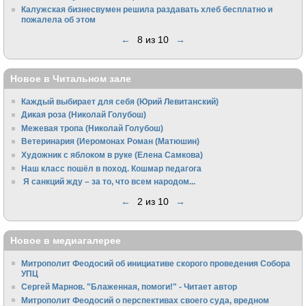
Калужская бизнесвумен решила раздавать хлеб бесплатно и
пожалела об этом
←
8 из 10
→
Новое в Читальном зале
Каждый выбирает для себя (Юрий Левитанский)
Дикая роза (Николай Голубош)
Межевая тропа (Николай Голубош)
Ветеринария (Иеромонах Роман (Матюшин)
Художник с яблоком в руке (Елена Самкова)
Наш класс пошёл в поход. Кошмар педагога
Я санкций жду – за то, что всем народом...
←
2 из 10
→
Новое в медиагалерее
Митрополит Феодосий об инициативе скорого проведения Собора
УПЦ
Сергей Марнов. "Блаженная, помоги!" - Читает автор
Митрополит Феодосий о перспективах своего суда, вредном