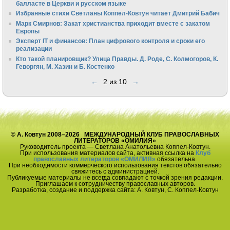
балласте в Церкви и русском языке
Избранные стихи Светланы Коппел-Ковтун читает Дмитрий Бабич
Марк Смирнов: Закат христианства приходит вместе с закатом
Европы
Эксперт IT и финансов: План цифрового контроля и сроки его
реализации
Кто такой планировщик? Улица Правды. Д. Роде, С. Колмогоров, К.
Геворгян, М. Хазин и Б. Костенко
←
2 из 10
→
© А. Ковтун 2008–2026 МЕЖДУНАРОДНЫЙ КЛУБ ПРАВОСЛАВНЫХ
ЛИТЕРАТОРОВ «ОМИЛИЯ»
Руководитель проекта — Светлана Анатольевна Коппел-Ковтун.
При использования материалов сайта, активная ссылка на
Клуб
православных литераторов «ОМИЛИЯ»
обязательна.
При необходимости коммерческого использования текстов обязательно
свяжитесь с администрацией.
Публикуемые материалы не всегда совпадают с точкой зрения редакции.
Приглашаем к сотрудничеству православных авторов.
Разработка, создание и поддержка сайта: А. Ковтун, С. Коппел-Ковтун