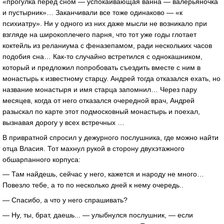
«прогулка перед сном — успокаивающая ванна — валерьяночка
и пустырник»… Заканчивали все тоже одинаково — «к
психиатру». Ни у одного из них даже мысли не возникало при
взгляде на широкоплечего парня, что тот уже годы глотает
коктейль из реланиума с феназепамом, ради нескольких часов
подобия сна… Как-то случайно встретился с однокашником,
который и предложил попробовать съездить вместе с ним в
монастырь к известному старцу. Андрей тогда отказался ехать, но
название монастыря и имя старца запомнил… Через пару
месяцев, когда от него отказался очередной врач, Андрей
разыскал по карте этот подмосковный монастырь и поехал,
вызнавая дорогу у всех встречных …
В привратной спросил у дежурного послушника, где можно найти
отца Власия. Тот махнул рукой в сторону двухэтажного
обшарпанного корпуса:
— Там найдешь, сейчас у него, кажется и народу не много…
Повезло тебе, а то по несколько дней к нему очередь..
— Спасибо, а что у него спрашивать?
— Ну, ты, брат, даешь... — улыбнулся послушник, — если