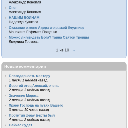
Александр Конопля
Снег
Александр Конопля
НАШИМ ВОИНАМ
Надежда Кушкова
Сказание о жене Адера и о рыжей блуднице
Монахиня Евфимия Пащенко
Можно ли увидеть Бога? Тайна Святой Троицы
Людмила Громова
1 из 10
→
Новые комментарии
Благодарность мастеру
1 месяц 1 неделя
назад
Дорогой отец Алексий, очень
2 месяца 3 недели
назад
Значение Морока
2 месяца 3 недели
назад
Храни Господь на путях Вашего
3 месяца 10 часов
назад
Протитип фрау Берты был
4 месяца 2 недели
назад
Сейчас будет