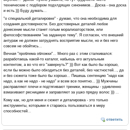
технические с подбором подхлдящих синонимов... Доска - она доска
и есть.))) Буду думать...
"о специальной деталировке" - думаю, что она необходима для
создания достоверности. Без достоверных деталей любое
донесение мысли станет голым морализаторством, или
философствованием "на заданную тему". Я согласен, что внешний
антураж не должен затруднять восприятие мысли, но и без него
совсем не обойтись...
Вечная "проблема обложки"... Много раз с этим сталкивался:
разработаешь какой-то каталог, набьешь его актуальным
контентом, а во что его "завернуть?" ))) Вот как было бы хорошо,
если бы можно было обходиться без деталей, без частностей..., да
и без сюжета тоже было бы хорошо... Пишешь сентенцию "надо как
надо, а как не надо - не надо" и всем все понятно... ))) Мужчины
расправляют плечи и подтягивают треники, женщины - удивленно
взмахивают ресницами и заправляют за ушко прядку волос ))) ...
Кому как, но для меня и сюжет и деталировка - это только
инструменты, которыми я стараюсь пользоваться в меру
способностей...
ответить