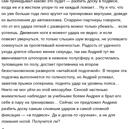
сам прикидывал каково это будет — разбить доску в подвесе,
когда ее и в жестком упоре-то не каждый ломает… Ну и что, что
он уже больше года лихо крутит на тренировках вертушки, доведя
их выполнение до автоматизма. Спарринг-партнеры говорили,
что от его удара пяткой с разворота можно только убежать… если
успеешь. Движения ноги в момент удара не видно, и если
повезет увернуться, то только слышен шум воздуха, не успевшего
сомкнуться за пролетевшей конечностью. Радость от удачного
ухода длится обычно менее секунды, так как Андрей тут же
ввинчивается штопором в нижнюю полусферу и, расстилаясь
туловищем по полу, достает противника на втором
безостановочном развороте «китайской подсечкой». В теории эта
подсечка выполняется по голеностопу, но Андрей успевал,
заметив прыжок соперника, поднять удар на уровень пояса…
Никто не мог уйти из этой мясорубки. Сенсей частенько
внимательно наблюдал за учебными боями Андрея и брал его
себе в пару на тренировках… Сейчас он предложил Андрею
разбить доску самым сложным ударом в самой сложной
фиксации — «в подвесе». Да и доска-то «ручная», а не для
ломания ногой. Получится ли?