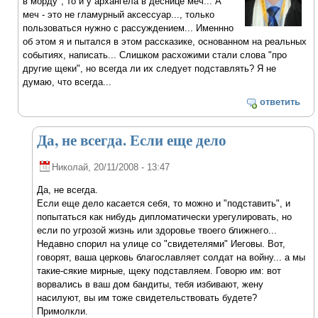
в морду", то и у архангела в деснице меч... А
меч - это не гламурный аксессуар..., только
пользоваться нужно с рассуждением... Именнно
об этом я и пытался в этом рассказике, основанном на реальных
событиях, написать... Слишком расхожими стали слова "про
другие щеки", но всегда ли их следует подставлять? Я не
думаю, что всегда...
ответить
Да, не всегда. Если еще дело
Николай
, 20/11/2008 - 13:47
Да, не всегда.
Если еще дело касается себя, то можно и "подставить", и
попытаться как нибудь дипломатически урегулировать, но
если по угрозой жизнь или здоровье твоего ближнего...
Недавно спорил на улице со "свидетелями" Иеговы. Вот,
говорят, ваша церковь благославляет солдат на войну... а мы
такие-сякие мирные, щеку подставляем. Говорю им: вот
ворвались в ваш дом бандиты, тебя избивают, жену
насилуют, вы им тоже свидетельствовать будете?
Примолкли.