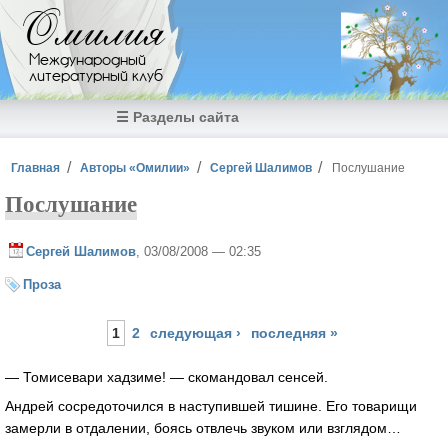
Перейти к основному содержанию
Омилия
Международный
литературный клуб
☰ Разделы сайта
Вы здесь
Главная
Авторы «Омилии»
Сергей Шалимов
Послушание
Послушание
Сергей Шалимов
, 03/08/2008 — 02:35
Проза
Страницы
1
2
следующая ›
последняя »
— Томисевари хадзиме! — скомандовал сенсей.
Андрей сосредоточился в наступившей тишине. Его товарищи
замерли в отдалении, боясь отвлечь звуком или взглядом…