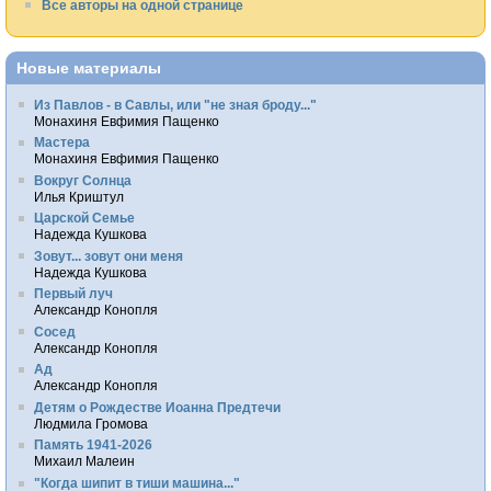
Все авторы на одной странице
Новые материалы
Из Павлов - в Савлы, или "не зная броду..."
Монахиня Евфимия Пащенко
Мастера
Монахиня Евфимия Пащенко
Вокруг Солнца
Илья Криштул
Царской Семье
Надежда Кушкова
Зовут... зовут они меня
Надежда Кушкова
Первый луч
Александр Конопля
Сосед
Александр Конопля
Ад
Александр Конопля
Детям о Рождестве Иоанна Предтечи
Людмила Громова
Память 1941-2026
Михаил Малеин
"Когда шипит в тиши машина..."