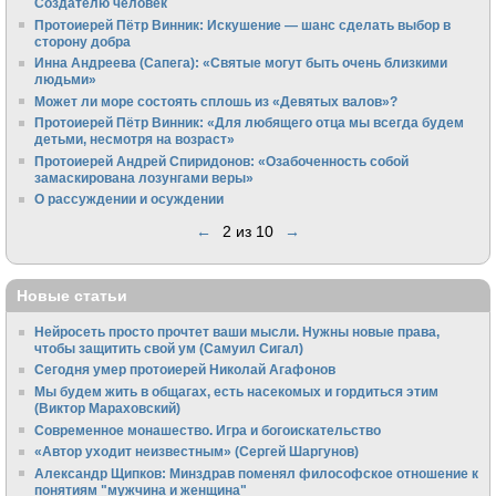
Создателю человек
Протоиерей Пётр Винник: Искушение — шанс сделать выбор в
сторону добра
Инна Андреева (Сапега): «Святые могут быть очень близкими
людьми»
Может ли море состоять сплошь из «Девятых валов»?
Протоиерей Пётр Винник: «Для любящего отца мы всегда будем
детьми, несмотря на возраст»
Протоиерей Андрей Спиридонов: «Озабоченность собой
замаскирована лозунгами веры»
О рассуждении и осуждении
←
2 из 10
→
Новые статьи
Нейросеть просто прочтет ваши мысли. Нужны новые права,
чтобы защитить свой ум (Самуил Сигал)
Сегодня умер протоиерей Николай Агафонов
Мы будем жить в общагах, есть насекомых и гордиться этим
(Виктор Мараховский)
Cовременное монашество. Игра и богоискательство
«Автор уходит неизвестным» (Сергей Шаргунов)
Александр Щипков: Минздрав поменял философское отношение к
понятиям "мужчина и женщина"