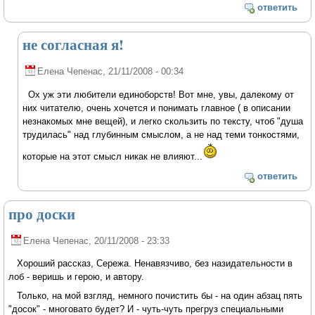
ответить
не согласная я!
Елена Чепенас
, 21/11/2008 - 00:34
Ох уж эти любители единоборств! Вот мне, увы, далекому от
них читателю, очень хочется и понимать главное ( в описании
незнакомых мне вещей), и легко скользить по тексту, чтоб "душа
трудилась" над глубинным смыслом, а не над теми тонкостями,
которые на этот смысл никак не влияют...
ответить
про доски
Елена Чепенас
, 20/11/2008 - 23:33
Хороший рассказ, Сережа. Ненавязчиво, без назидательности в
лоб - веришь и герою, и автору.
Только, на мой взгляд, немного почистить бы - на один абзац пять
"досок" - многовато будет? И - чуть-чуть прегруз специальными