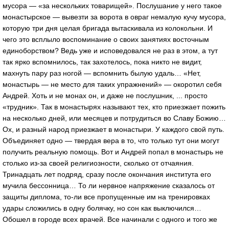
мусора — «за нескольких товарищей». Послушание у него такое
монастырское — вывезти за ворота в овраг немалую кучу мусора,
которую три дня целая бригада вытаскивала из колокольни. И
чего это всплыло воспоминание о своих занятиях восточным
единоборством? Ведь уже и исповедовался не раз в этом, а тут
так ярко вспомнилось, так захотелось, пока никто не видит,
махнуть пару раз ногой — вспомнить былую удаль… «Нет,
монастырь — не место для таких упражнений» — окоротил себя
Андрей. Хоть и не монах он, и даже не послушник, ... просто
«трудник». Так в монастырях называют тех, кто приезжает пожить
на несколько дней, или месяцев и потрудиться во Славу Божию…
Ох, и разный народ приезжает в монастыри. У каждого свой путь.
Объединяет одно — твердая вера в то, что только тут они могут
получить реальную помощь. Вот и Андрей попал в монастырь не
столько из-за своей религиозности, сколько от отчаяния.
Тринадцать лет подряд, сразу после окончания института его
мучила бессонница… То ли нервное напряжение сказалось от
защиты диплома, то-ли все пропущенные им на тренировках
удары сложились в одну болячку, но сон как выключился…
Обошел в городе всех врачей. Все начинали с одного и того же