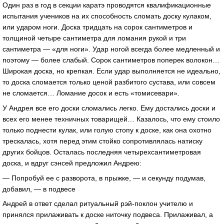
Один раз в год в секции каратэ проводятся квалификационные
испытания учеников на их способность сломать доску кулаком,
или ударом ноги. Доска тридцать на сорок сантиметров и
толщиной четыре сантиметра для ломания рукой и три
сантиметра — «для ноги». Удар ногой всегда более медленный и
поэтому — более слабый. Сорок сантиметров поперек волокон…
Широкая доска, но крепкая. Если удар выполняется не идеально,
то доска сломается только ценой разбитого сустава, или совсем
не сломается… Ломание досок и есть «томисевари».
У Андрея все его доски сломались легко. Ему достались доски и
всех его менее техничных товарищей… Казалось, что ему стоило
только поднести кулак, или голую стопу к доске, как она охотно
трескалась, хотя перед этим стойко сопротивлялась натиску
других бойцов. Осталась последняя четырехсантиметровая
доска, и вдруг сэнсей предложил Андрею:
— Попробуй ее с разворота, в прыжке, — и секунду подумав,
добавил, — в подвесе
Андрей в ответ сделал ритуальный рэй-поклон учителю и
принялся прилаживать к доске ниточку подвеса. Прилаживал, а