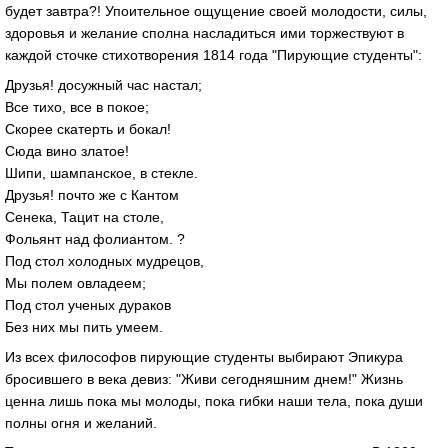
будет завтра?! Упоительное ощущение своей молодости, силы,
здоровья и желание сполна насладиться ими торжествуют в
каждой сточке стихотворения 1814 года "Пирующие студенты":
Друзья! досужный час настал;
Все тихо, все в покое;
Скорее скатерть и бокал!
Сюда вино златое!
Шипи, шампанское, в стекле.
Друзья! почто же с Кантом
Сенека, Тацит на столе,
Фольянт над фолиантом. ?
Под стол холодных мудрецов,
Мы полем овладеем;
Под стол ученых дураков
Без них мы пить умеем.
Из всех философов пирующие студенты выбирают Эпикура
бросившего в века девиз: "Живи сегодняшним днем!" Жизнь
ценна лишь пока мы молоды, пока гибки наши тела, пока души
полны огня и желаний.