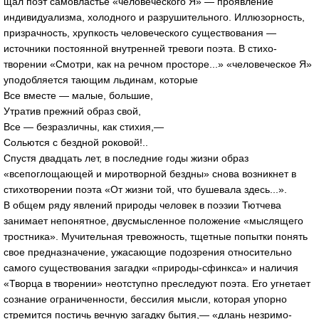
щал поэт самовластье «человеческого Я» — проявление
индивидуализма, холодного и разрушительного. Иллюзорность,
призрачность, хрупкость человеческого существования —
источники постоянной внутренней тревоги поэта. В стихо­
творении «Смотри, как на речном просторе...» «чело­веческое Я»
уподобляется тающим льдинам, которые
Все вместе — малые, большие,
Утратив прежний образ свой,
Все — безразличны, как стихия,—
Сольются с бездной роковой!..
Спустя двадцать лет, в последние годы жизни образ
«всепоглощающей и миротворной бездны» снова воз­никнет в
стихотворении поэта «От жизни той, что бу­шевала здесь...».
В общем ряду явлений природы человек в поэзии Тютчева
занимает непонятное, двусмысленное положе­ние «мыслящего
тростника». Мучительная тревожность, тщетные попытки понять
свое предназначение, ужасаю­щие подозрения относительно
самого существования за­гадки «природы-сфинкса» и наличия
«Творца в творе­нии» неотступно преследуют поэта. Его угнетает
созна­ние ограниченности, бессилия мысли, которая упорно
стремится постичь вечную загадку бытия,— «длань не­зримо-