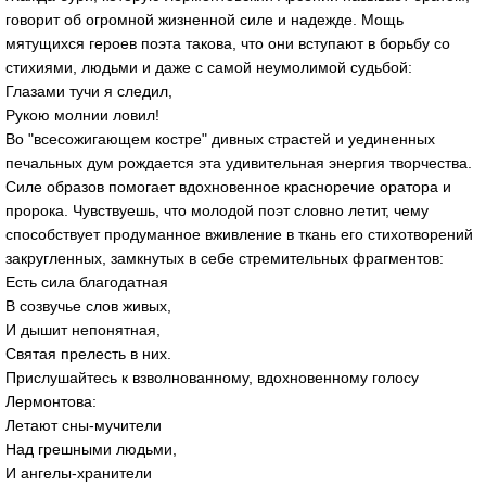
говорит об огромной жизненной силе и надежде. Мощь
мятущихся героев поэта такова, что они вступают в борьбу со
стихиями, людьми и даже с самой неумолимой судьбой:
Глазами тучи я следил,
Рукою молнии ловил!
Во "всесожигающем костре" дивных страстей и уединенных
печальных дум рождается эта удивительная энергия творчества.
Силе образов помогает вдохновенное красноречие оратора и
пророка. Чувствуешь, что молодой поэт словно летит, чему
способствует продуманное вживление в ткань его стихотворений
закругленных, замкнутых в себе стремительных фрагментов:
Есть сила благодатная
В созвучье слов живых,
И дышит непонятная,
Святая прелесть в них.
Прислушайтесь к взволнованному, вдохновенному голосу
Лермонтова:
Летают сны-мучители
Над грешными людьми,
И ангелы-хранители