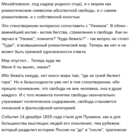
Михайловское, под надзор родного отца), и с морем как
романтическим символом абсолютной свободы, и с самим
романтизмом, и с собственной юностью.
Это стихотворение интересно сопоставить с "Узником". В обоих -
важнейший мотив - мотив бегства, стремления к свободе. Как он
звучал в "Узнике", помните? "Куда бежать?" - так вопрос не стоял:
"Туда!", в возвышенный романтический мир. Теперь же нет и не
может быть прежней однозначности ответа
Мир опустел... Теперь куда же
Меня б ты вынес, океан?
Ибо бежать некуда, нет иного мира там, "где за тучей белеет
гора". Но и безысходности уже нет в том стихотворении, ибо
пришло понимание, что свобода не вне человека, она в душе
каждого. И с того момента понятие свободы окончательно
утрачивает политическое содержание, свобода становится
этической и философской категорией.
События 14 декабря 1825 года стали для Пушкина, как и для
большинства мыслящих людей его поколения, тем рубежом,
который разделил историю России на "до" и "после", трагически