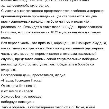
в качестве представителя царской России в различных
западноевропейских странах.
С учетом вышесказанного представляется особенно интересно
проанализировать произведение, где сталкиваются эти два
противоположных начала - глубоко личное и политико-
религиозное. Речь идет о стихотворении «День православного
Востока», которое написано в 1872 году, незадолго до смерти
поэта.
Вся первая часть - это призывы, обращенные к конкретному дню,
пасхальному воскресенью. Помимо торжественной оды первая
часть стихотворения перекликается с текстами пасхальной
службы, представляющими собой триумфальные победные
песни, где Христос выступает как победитель в борьбе со
смертью.
Воскресения день, просветимся, людие:
«Пасха, Господня Пасха!
От смерти бо к жизни
и от земли к небеси
Христос Бог нас преведе,
победную поющия.»
Таким образом, в стихотворении говорится о Пасхе, в нем