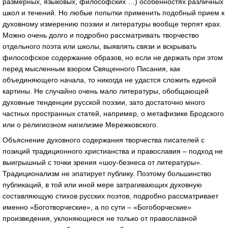
размерных, языковых, философских …) особенностях различных
школ и течений. Но любые попытки применить подобный прием к
духовному измерению поэзии и литературы вообще терпят крах.
Можно очень долго и подробно рассматривать творчество
отдельного поэта или школы, выявлять связи и вскрывать
философское содержание образов, но если не держать при этом
перед мысленным взором Священного Писания, как
объединяющего начала, то никогда не удастся сложить единой
картины. Не случайно очень мало литературы, обобщающей
духовные тенденции русской поэзии, зато достаточно много
частных пространных статей, например, о метафизике Бродского
или о религиозном нигилизме Мережковского.
Объяснение духовного содержания творчества писателей с
позиций традиционного христианства и православия – подход не
выигрышный с точки зрения «шоу-безнеса от литературы».
Традиционализм не эпатирует публику. Поэтому большинство
публикаций, в той или иной мере затрагивающих духовную
составляющую стихов русских поэтов, подробно рассматривает
именно «Боготворческие», а по сути – «Богоборческие»
произведения, уклоняющиеся не только от православной