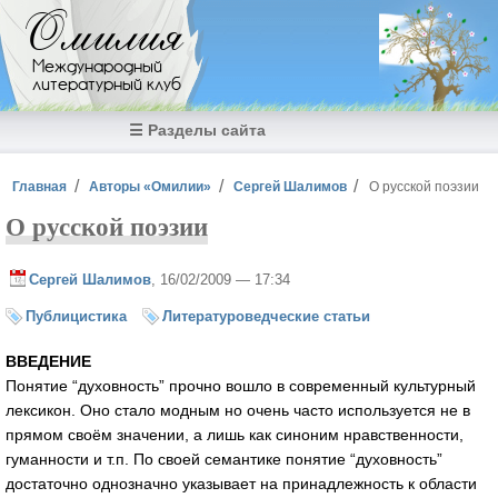
Перейти к основному содержанию
Омилия
Международный
литературный клуб
☰ Разделы сайта
Вы здесь
Главная
Авторы «Омилии»
Сергей Шалимов
О русской поэзии
О русской поэзии
Сергей Шалимов
, 16/02/2009 — 17:34
Публицистика
Литературоведческие статьи
ВВЕДЕНИЕ
Понятие “духовность” прочно вошло в современный культурный
лексикон. Оно стало модным но очень часто используется не в
прямом своём значении, а лишь как синоним нравственности,
гуманности и т.п. По своей семантике понятие “духовность”
достаточно однозначно указывает на принадлежность к области