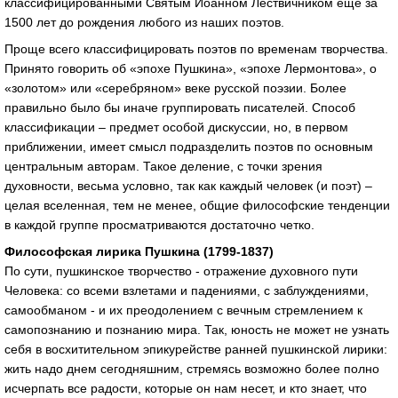
классифицированными Святым Иоанном Лествичником еще за
1500 лет до рождения любого из наших поэтов.
Проще всего классифицировать поэтов по временам творчества.
Принято говорить об «эпохе Пушкина», «эпохе Лермонтова», о
«золотом» или «серебряном» веке русской поэзии. Более
правильно было бы иначе группировать писателей. Способ
классификации – предмет особой дискуссии, но, в первом
приближении, имеет смысл подразделить поэтов по основным
центральным авторам. Такое деление, с точки зрения
духовности, весьма условно, так как каждый человек (и поэт) –
целая вселенная, тем не менее, общие философские тенденции
в каждой группе просматриваются достаточно четко.
Философская лирика Пушкина (1799-1837)
По сути, пушкинское творчество - отражение духовного пути
Человека: со всеми взлетами и падениями, с заблуждениями,
самообманом - и их преодолением с вечным стремлением к
самопознанию и познанию мира. Так, юность не может не узнать
себя в восхитительном эпикурействе ранней пушкинской лирики:
жить надо днем сегодняшним, стремясь возможно более полно
исчерпать все радости, которые он нам несет, и кто знает, что