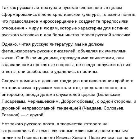
Так как русская литература и русская словесность в целом
сформировались в лоне христианской культуры, то важно понять,
что православное миросозерцание и создает те предпосылки
отношения к миру и людям, которые характерны для истинно
русского человека и для большинства героев русской классики.
Однако, читая русскую литературу, мы не должны
фетишизировать русских писателей, объявляя их учителями
жизни. Они были ищущими, страждущими личностями, они
задавали сами проклятые вопросы, не всегда получали на них
ответы, они ошибались и удалялись от истины.
Следует помнить и давнюю традицию противостояния крайнего
материализма в русском менталитете, представленного, что
интересно, иногда детьми служителей церкви (Белинским,
Писаревым, Чернышевским, Добролюбовым), с одной стороны, и
духовной неправославной тенденцией (Чаадаев, Соловьев,
Розанов) — с другой.
Нет такого русского поэта, в творчестве которого не
затрагивались бы темы, связанные с жизнью и спасительным
подвигом Господа нашего Иисуса Христа. Практически все наши