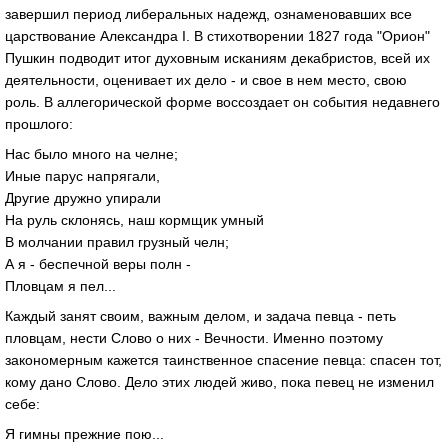
завершил период либеральных надежд, ознаменовавших все
царствование Александра I. В стихотворении 1827 года "Орион"
Пушкин подводит итог духовным исканиям декабристов, всей их
деятельности, оценивает их дело - и свое в нем место, свою
роль. В аллегорической форме воссоздает он события недавнего
прошлого:
Нас было много на челне;
Иные парус напрягали,
Другие дружно упирали
На руль склонясь, наш кормщик умный
В молчании правил грузный челн;
А я - беспечной веры полн -
Пловцам я пел...
Каждый занят своим, важным делом, и задача певца - петь
пловцам, нести Слово о них - Вечности. Именно поэтому
закономерным кажется таинственное спасение певца: спасен тот,
кому дано Слово. Дело этих людей живо, пока певец не изменил
себе:
Я гимны прежние пою...