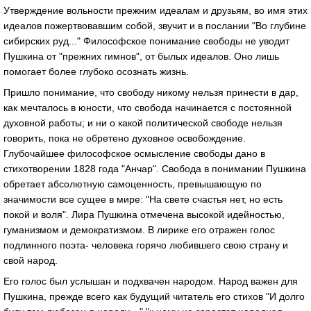
Утверждение вольности прежним идеалам и друзьям, во имя этих
идеалов пожертвовавшим собой, звучит и в послании "Во глубине
сибирских руд..." Философское понимание свободы не уводит
Пушкина от "прежних гимнов", от былых идеалов. Оно лишь
помогает более глубоко осознать жизнь.
Пришло понимание, что свободу никому нельзя принести в дар,
как мечталось в юности, что свобода начинается с постоянной
духовной работы; и ни о какой политической свободе нельзя
говорить, пока не обретено духовное освобождение.
Глубочайшее философское осмысление свободы дано в
стихотворении 1828 года "Анчар". Свобода в понимании Пушкина
обретает абсолютную самоценность, превышающую по
значимости все сущее в мире: "На свете счастья нет, но есть
покой и воля". Лира Пушкина отмечена высокой идейностью,
гуманизмом и демократизмом. В лирике его отражен голос
подлинного поэта- человека горячо любившего свою страну и
свой народ.
Его голос был услышан и подхвачен народом. Народ важен для
Пушкина, прежде всего как будущий читатель его стихов "И долго