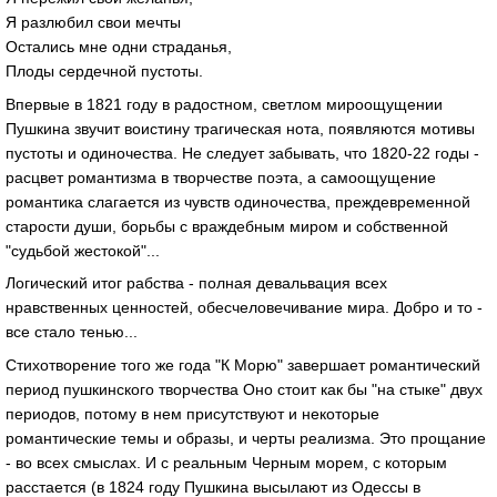
Я разлюбил свои мечты
Остались мне одни страданья,
Плоды сердечной пустоты.
Впервые в 1821 году в радостном, светлом мироощущении
Пушкина звучит воистину трагическая нота, появляются мотивы
пустоты и одиночества. Не следует забывать, что 1820-22 годы -
расцвет романтизма в творчестве поэта, а самоощущение
романтика слагается из чувств одиночества, преждевременной
старости души, борьбы с враждебным миром и собственной
"судьбой жестокой"...
Логический итог рабства - полная девальвация всех
нравственных ценностей, обесчеловечивание мира. Добро и то -
все стало тенью...
Стихотворение того же года "К Морю" завершает романтический
период пушкинского творчества Оно стоит как бы "на стыке" двух
периодов, потому в нем присутствуют и некоторые
романтические темы и образы, и черты реализма. Это прощание
- во всех смыслах. И с реальным Черным морем, с которым
расстается (в 1824 году Пушкина высылают из Одессы в