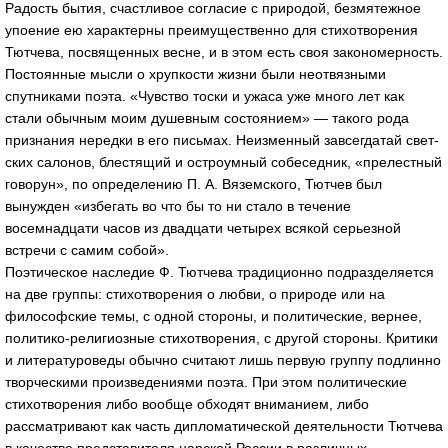
Радость бытия, счастливое согласие с природой, без­мятежное
упоение ею характерны преимущественно для стихотворения
Тютчева, посвященных весне, и в этом есть своя закономерность.
Постоянные мысли о хрупко­сти жизни были неотвязными
спутниками поэта. «Чув­ство тоски и ужаса уже много лет как
стали обычным моим душевным состоянием» — такого рода
признания нередки в его письмах. Неизменный завсегдатай свет­
ских салонов, блестящий и остроумный собеседник, «прелестный
говорун», по определению П. А. Вяземского, Тютчев был
вынужден «избегать во что бы то ни стало в течение
восемнадцати часов из двадцати четы­рех всякой серьезной
встречи с самим собой».
Поэтическое наследие Ф. Тютчева традиционно подразделяется
на две группы: стихотворения о любви, о природе или на
философские темы, с одной стороны, и политические, вернее,
политико-религиозные стихотворения, с другой стороны. Критики
и литературоведы обычно считают лишь первую группу подлинно
творческими произведениями поэта. При этом политические
стихотворения либо вообще обходят вниманием, либо
рассматривают как часть дипломатической деятельности Тютчева