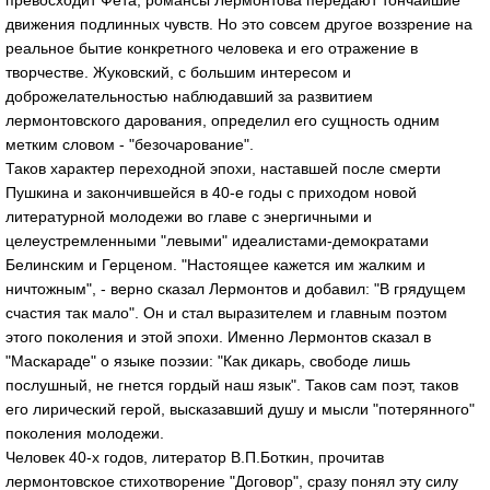
превосходит Фета, романсы Лермонтова передают тончайшие
движения подлинных чувств. Но это совсем другое воззрение на
реальное бытие конкретного человека и его отражение в
творчестве. Жуковский, с большим интересом и
доброжелательностью наблюдавший за развитием
лермонтовского дарования, определил его сущность одним
метким словом - "безочарование".
Таков характер переходной эпохи, наставшей после смерти
Пушкина и закончившейся в 40-е годы с приходом новой
литературной молодежи во главе с энергичными и
целеустремленными "левыми" идеалистами-демократами
Белинским и Герценом. "Настоящее кажется им жалким и
ничтожным", - верно сказал Лермонтов и добавил: "В грядущем
счастия так мало". Он и стал выразителем и главным поэтом
этого поколения и этой эпохи. Именно Лермонтов сказал в
"Маскараде" о языке поэзии: "Как дикарь, свободе лишь
послушный, не гнется гордый наш язык". Таков сам поэт, таков
его лирический герой, высказавший душу и мысли "потерянного"
поколения молодежи.
Человек 40-х годов, литератор В.П.Боткин, прочитав
лермонтовское стихотворение "Договор", сразу понял эту силу