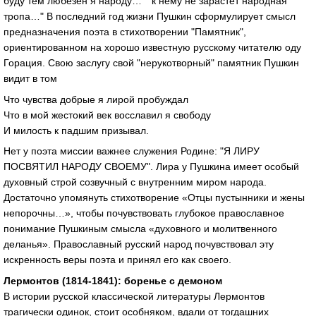
буду тем любезен я народу…" "к нему не зарастет народная
тропа…" В последний год жизни Пушкин сформулирует смысл
предназначения поэта в стихотворении "Памятник",
ориентированном на хорошо известную русскому читателю оду
Горация. Свою заслугу свой "нерукотворный" памятник Пушкин
видит в том
Что чувства добрые я лирой пробуждал
Что в мой жестокий век восславил я свободу
И милость к падшим призывал.
Нет у поэта миссии важнее служения Родине: "Я ЛИРУ
ПОСВЯТИЛ НАРОДУ СВОЕМУ". Лира у Пушкина имеет особый
духовный строй созвучный с внутренним миром народа.
Достаточно упомянуть стихотворение «Отцы пустынники и жены
непорочны…», чтобы почувствовать глубокое православное
понимание Пушкиным смысла «духовного и молитвенного
деланья». Православный русский народ почувствовал эту
искренность веры поэта и принял его как своего.
Лермонтов (1814-1841): боренье с демоном
В истории русской классической литературы Лермонтов
трагически одинок, стоит особняком, вдали от тогдашних