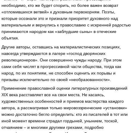
необходимо, кто же будет спорить, но более важен возврат
«отломившихся ветвей» к духовным первокорням. Поэты,
которые осознали это и признали приоритет духовного над
материальным и вернулись к православию с искренней радостью
принимаются народом как «заблудшие сыны» в отеческие
объятия.
Другие авторы, оставшись на материалистических позициях,
навсегда утверждаются в лагере «господ дворянских
революционеров». Они совершенно чужды народу. При этом
сами себя числят в прогрессивной части общества, тогда как
народ, по их понятиям, не способен оценить их порывы и
призывы исключительно по своей «необразованности».
Применение православной оценки литературных произведений
XIX века расставляет все на свои места. Не касаясь,
художественных особенностей и приемов мастерства каждого
автора, а рассматривая только мировоззренческие «установки»
можно достаточно бегло определить: кто из писателей в тот или
иной момент времени страдал гордыней, унынием, тоской,
отчаянием – и многими другими грехами, подробно