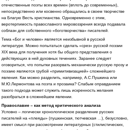
отечественные поэты всех времен (вплоть до современных),
непосредственно или косвенно обращались в своем творчестве
на Благую Весть христианства. Одновременно с этим,
веротерпимость православного мировоззрения всегда подавала
соблазн для собственного «боготворчества» писателей.
Тема «Бог и человек» является неизбывной в русской
литературе. Можно попытаться сделать «срез» русской поэзии
XIX века для получения хотя бы общего представления о
действующих в ней духовных течениях. Заранее следует
оговориться, что попытки разорвать механически русскую прозу и
поэзию являются грубой «примитивизацией» сложнейшего
явления. Как можно разделить, например, А.С.Пушкина или
М.Ю.Лермонтова на поэта и прозаика? Слабым оправданием
такого подхода может служить лишь искренность желания
разобраться в сложнейшем явлении.
Православие – как метод критического анализа
Условно – логически хронологическое разделение русских
писателей на «плеяды» (пушкинская, тютчевская …), безусловно,
имеет смысл при рассмотрении литературных (стилистических,