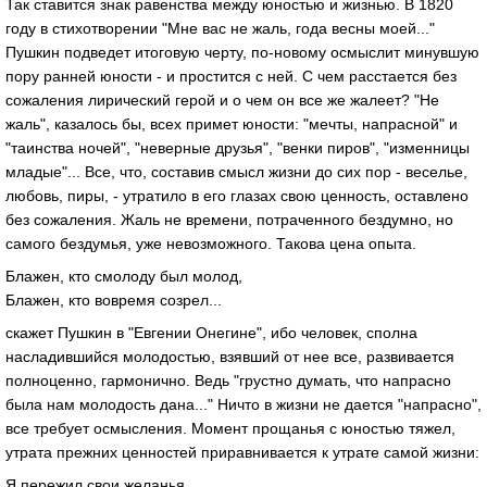
Так ставится знак равенства между юностью и жизнью. В 1820
году в стихотворении "Мне вас не жаль, года весны моей..."
Пушкин подведет итоговую черту, по-новому осмыслит минувшую
пору ранней юности - и простится с ней. С чем расстается без
сожаления лирический герой и о чем он все же жалеет? "Не
жаль", казалось бы, всех примет юности: "мечты, напрасной" и
"таинства ночей", "неверные друзья", "венки пиров", "изменницы
младые"... Все, что, составив смысл жизни до сих пор - веселье,
любовь, пиры, - утратило в его глазах свою ценность, оставлено
без сожаления. Жаль не времени, потраченного бездумно, но
самого бездумья, уже невозможного. Такова цена опыта.
Блажен, кто смолоду был молод,
Блажен, кто вовремя созрел...
скажет Пушкин в "Евгении Онегине", ибо человек, сполна
насладившийся молодостью, взявший от нее все, развивается
полноценно, гармонично. Ведь "грустно думать, что напрасно
была нам молодость дана..." Ничто в жизни не дается "напрасно",
все требует осмысления. Момент прощанья с юностью тяжел,
утрата прежних ценностей приравнивается к утрате самой жизни:
Я пережил свои желанья,