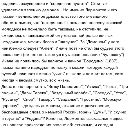
родились разуверение и "сердечная пустота". Стоит ли
удивляться явлению демонов... Но именно Лермонтов и его
поэзия - великолепное доказательство того очевидного
обстоятельства, что "потерянное" поколение послепушкинской
молодежи не пожелало быть таковым, не отступило, не
смирилось с навязываемой ему жизненной ролью вечных
неудачников, мелких бесов и "шалунов". За "Демоном" у него
неизбежно следует "Ангел". Иначе поэт не стал бы судьей этого
поколения (см. его не такое уж шутливое послание "Булгакову").
Иначе не появилось бы великое и вечное "Бородино" (1837),
поэма истинно народная по языку и мысли, которую каждый
русский начинает именно "учить" в школе и помнит потом, хотя
иногда и весьма смутно, всю жизнь.
Достаточно перечитать "Ветку Палестины", "Узника", "Поэта", "Три
пальмы", "Дары Терека", "Воздушный корабль", "Соседку", "Утес",
"Русалку", "Спор", "Тамару", "Свиданье", "Тростник", "Морскую
царевну" - где здесь демонизм, отчаяние и разуверение,
беспощадные слова о немытой России, горечь "Думы", "И скучно
и грустно" и "Родины"? Конечно, Лермонтов высказался и здесь,
но написал произведения вполне объективные, и сегодня