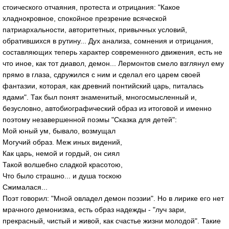
стоического отчаяния, протеста и отрицания: "Какое
хладнокровное, спокойное презрение всяческой
патриархальности, авторитетных, привычных условий,
обратившихся в рутину... Дух анализа, сомнения и отрицания,
составляющих теперь характер современного движения, есть не
что иное, как тот диавол, демон... Лермонтов смело взглянул ему
прямо в глаза, сдружился с ним и сделал его царем своей
фантазии, которая, как древний понтийский царь, питалась
ядами". Так был понят знаменитый, многосмысленный и,
безусловно, автобиографический образ из итоговой и именно
поэтому незавершенной поэмы "Сказка для детей":
Мой юный ум, бывало, возмущал
Могучий образ. Меж иных видений,
Как царь, немой и гордый, он сиял
Такой волшебно сладкой красотою,
Что было страшно... и душа тоскою
Сжималася...
Поэт говорил: "Мной овладел демон поэзии". Но в лирике его нет
мрачного демонизма, есть образ надежды - "луч зари,
прекрасный, чистый и живой, как счастье жизни молодой". Такие