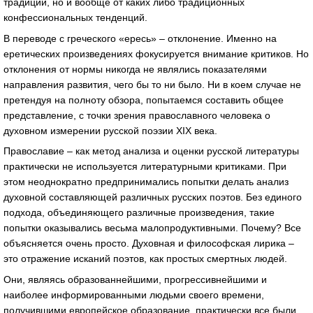
традиции, но и вообще от каких либо традиционных
конфессиональных тенденций.
В переводе с греческого «ересь» – отклонение. Именно на
еретических произведениях фокусируется внимание критиков. Но
отклонения от нормы никогда не являлись показателями
направления развития, чего бы то ни было. Ни в коем случае не
претендуя на полноту обзора, попытаемся составить общее
представление, с точки зрения православного человека о
духовном измерении русской поэзии XIX века.
Православие – как метод анализа и оценки русской литературы
практически не используется литературными критиками. При
этом неоднократно предпринимались попытки делать анализ
духовной составляющей различных русских поэтов. Без единого
подхода, объединяющего различные произведения, такие
попытки оказывались весьма малопродуктивными. Почему? Все
объясняется очень просто. Духовная и философская лирика –
это отражение исканий поэтов, как простых смертных людей.
Они, являясь образованнейшими, прогрессивнейшими и
наиболее информированными людьми своего времени,
получившими европейское образование, практически все были