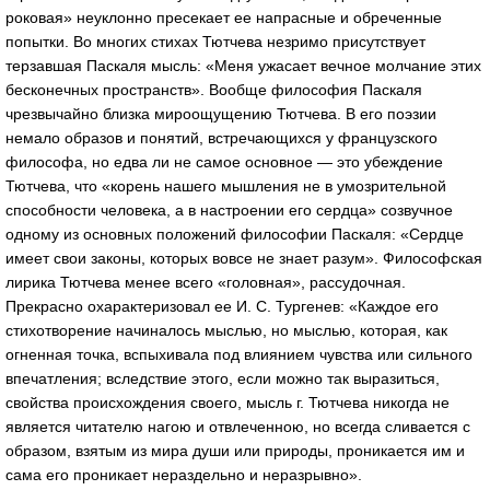
роковая» неуклонно пресекает ее напрасные и об­реченные
попытки. Во многих стихах Тютчева незримо присутствует
терзавшая Паскаля мысль: «Меня ужасает вечное молчание этих
бесконечных пространств». Вооб­ще философия Паскаля
чрезвычайно близка мироощу­щению Тютчева. В его поэзии
немало образов и поня­тий, встречающихся у французского
философа, но едва ли не самое основное — это убеждение
Тютчева, что «корень нашего мышления не в умозрительной
способ­ности человека, а в настроении его сердца» созвучное
одному из основных положений философии Паскаля: «Сердце
имеет свои законы, которых вовсе не знает разум». Фило­софская
лирика Тютчева менее всего «головная», рассудочная.
Прекрасно охарактеризовал ее И. С. Тургенев: «Каждое его
стихотворение начиналось мыслью, но мыслью, которая, как
огненная точка, вспыхивала под влия­нием чувства или сильного
впечатления; вследствие это­го, если можно так выразиться,
свойства происхождения своего, мысль г. Тютчева никогда не
является читателю нагою и отвлеченною, но всегда сливается с
образом, взятым из мира души или природы, проникается им и
сама его проникает нераздельно и неразрывно».