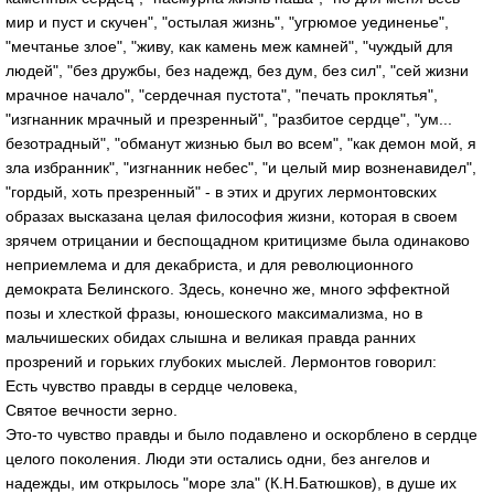
мир и пуст и скучен", "остылая жизнь", "угрюмое уединенье",
"мечтанье злое", "живу, как камень меж камней", "чуждый для
людей", "без дружбы, без надежд, без дум, без сил", "сей жизни
мрачное начало", "сердечная пустота", "печать проклятья",
"изгнанник мрачный и презренный", "разбитое сердце", "ум...
безотрадный", "обманут жизнью был во всем", "как демон мой, я
зла избранник", "изгнанник небес", "и целый мир возненавидел",
"гордый, хоть презренный" - в этих и других лермонтовских
образах высказана целая философия жизни, которая в своем
зрячем отрицании и беспощадном критицизме была одинаково
неприемлема и для декабриста, и для революционного
демократа Белинского. Здесь, конечно же, много эффектной
позы и хлесткой фразы, юношеского максимализма, но в
мальчишеских обидах слышна и великая правда ранних
прозрений и горьких глубоких мыслей. Лермонтов говорил:
Есть чувство правды в сердце человека,
Святое вечности зерно.
Это-то чувство правды и было подавлено и оскорблено в сердце
целого поколения. Люди эти остались одни, без ангелов и
надежды, им открылось "море зла" (К.Н.Батюшков), в душе их