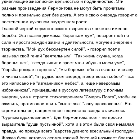
удивляющие живописной цельностью и подлинностью. Эти
разные произведения Лермонтова не могут быть прочитаны
полно и правильно друг без друга. А это в свою очередь говорит о
постепенном духовном внутреннем росте.
Главной чертой лермонтовского творчества является именно
борьба. Эта поэзия движима "бореньем дум", невероятной по
силе и ярости жаждой жизни и деятельности, могучей энергией
творчества. "Мой дух бессмертен силой", - говорил поэт и
называл свой гений "деятельным". "Так жизнь скучна, когда
боренья нет", "всегда кипит и зреет что-нибудь в моем уме",
"борьба рождает гордость", "мы боремся оба за счастье и славу
отчизны своей", "я грудью шел вперед, я жертвовал собою" - все
это написано не "изгнанником небес", а "еще неведомым
избранником", пришедшим в русскую литературу с полным
энергии, ума и страсти стихотворением "Смерть Поэта", чтобы ее
оживить, противопоставить "вьюге зла" "лаву вдохновенья". Его
стремительное, напряженное творчество всегда отличалось
"бурным вдохновением". Для Лермонтова поэт - не просто
выразитель "души пустынной", хотя и в этом была своя немалая
правда, но прежде всего "царства дивного всесильный господин".
Жажда бури, которую лермонтовский Арсений называет братом,