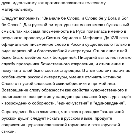
духа, идеальному как противоположности телесному,
материальному.
Следует вспомнить: “Вначале бе Слово, и Слово бе у Бога и Бог
бе Слово”. Для русской литературы эти слова имеют буквальный
смысл, так как сама письменность на Руси появилась именно в
результате проповеди Святых Кирилла и Мефодия. До XVII века
официальное письменное слово в России существовало только в
виде церковной и богослужебной литературы. Отношение к ней
было благоговейное как к Богоданной. Пишущий выполнял только
службу проводника Божественного откровения, и отношение к
нему читателей было соответствующим. В этом состоит источник
особенности русской литературы, умения отличить истинное
Слово от пустой словесной эквилибристики и прямой лжи.
Возвращение слову образности как свойства художественного и
религиозного восприятия у народов православной культуры ведёт
к возрождению соборности, “единочувствия” и “единовидения”.
Справедливо было замечено, что ключ к разгадке “загадочной
русской души” следует искать в русском языке, продукте
сопряжения церковнославянской гармонии и великорусской
стихии.