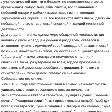
лучи поэтической памяти о близком, но невозможном счастье
пронизывают любую тьму, этим светом, воспоминанием о
небесной лазури и райских звуках живет вечно молодая
лермонтовская лирика. Она все время стремится вверх, движима
небывалой по силе творческой энергией и жаждой жизненной
деятельности.
Другое дело, что в холодном мире обыденной жестокости, где
человек с умом и сердцем унижен и раздавлен, оказался в
жизненном тупике, лирический герой запоздалой романтической
поэзии не может быть ангелом, он постоянно ощущает давление
"общего зла" и тьмы, отсюда его стоическое отчаяние и
спокойная тоска, разуверение во всем, гордое презрение и
сознательный демонизм всеобщего отрицания. И потому в
стихотворении "Мой демон" сказано со значением:
Собранье зол его стихия.
Уже с 1828 года этот странный "злой мальчик" начинает писать
удивительные вещи, говорящие о весьма печальном
умонастроении и тяжелом характере, "сумерках души". "Уныния
печать", "коварства змии", "язык презрительных людей", "мой дух
погас и состарелся", "умы и хладные и твердые как камень", "куча
каменных сердец", "пасмурна жизнь наша", "но для меня весь