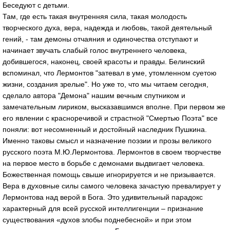
Беседуют с детьми.
Там, где есть такая внутренняя сила, такая молодость
творческого духа, вера, надежда и любовь, такой деятельный
гений, - там демоны отчаяния и одиночества отступают и
начинает звучать слабый голос внутреннего человека,
добившегося, наконец, своей красоты и правды. Белинский
вспоминал, что Лермонтов "затевал в уме, утомленном суетою
жизни, создания зрелые". Но уже то, что мы читаем сегодня,
сделало автора "Демона" нашим вечным спутником и
замечательным лириком, высказавшимся вполне. При первом же
его явлении с красноречивой и страстной "Смертью Поэта" все
поняли: вот несомненный и достойный наследник Пушкина.
Именно таковы смысл и назначение поэзии и прозы великого
русского поэта М.Ю.Лермонтова. Лермонтов в своем творчестве
на первое место в борьбе с демонами выдвигает человека.
Божественная помощь свыше игнорируется и не призывается.
Вера в духовные силы самого человека зачастую превалирует у
Лермонтова над верой в Бога. Это удивительный парадокс
характерный для всей русской интеллигенции – признание
существования «духов злобы поднебесной» и при этом