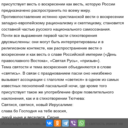
присутствует весть о воскресении как весть, которую России
предназначено распространить по всему миру.
Противопоставление истинно христианской вести о воскресении
западно-европейскому рационализму и скептицизму, становится
составной частью русского национального самосознания.
Почти все выражения первой части стихотворения
двусмысленны: они могут быть интерпретированы и в
религиозном контексте, как распространение вести о
воскресении и как весть о славе Российской империи («День
православного Востока», «Святая Русь», «призыв»).
Тема святости и тема воскресения объединяются в слове
«святись». В связи с празднованием пасхи оно неизбежно
вызывает ассоциации с глаголом «светися» в одном из самых
известных песнопений пасхальной ночи, где кроме того
присутствует такое же употребление форм повелительного
наклонения, как и в стихотворении Тютчева:
Святися, святися, новый Иерусалиме:
слава бо Господня на тебе возсия,
ликуй ныне и веселися, Сионе.
Используя это слово, автор подчеркивает, что святость имеет не