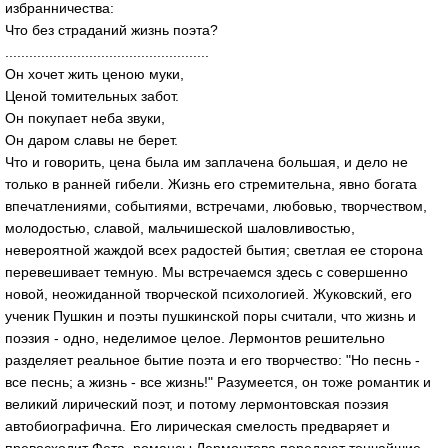
избранничества:
Что без страданий жизнь поэта?
...................................................
Он хочет жить ценою муки,
Ценой томительных забот.
Он покупает неба звуки,
Он даром славы не берет.
Что и говорить, цена была им заплачена большая, и дело не
только в ранней гибели. Жизнь его стремительна, явно богата
впечатлениями, событиями, встречами, любовью, творчеством,
молодостью, славой, мальчишеской шаловливостью,
невероятной жаждой всех радостей бытия; светлая ее сторона
перевешивает темную. Мы встречаемся здесь с совершенно
новой, неожиданной творческой психологией. Жуковский, его
ученик Пушкин и поэты пушкинской поры считали, что жизнь и
поэзия - одно, неделимое целое. Лермонтов решительно
разделяет реальное бытие поэта и его творчество: "Но песнь -
все песнь; а жизнь - все жизнь!" Разумеется, он тоже романтик и
великий лирический поэт, и потому лермонтовская поэзия
автобиографична. Его лирическая смелость предваряет и