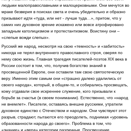
людьми малоправославными и малоцерковными. Они мечутся во
мраке безверия в поисках света и очень убедительно и образно
призывают идти «туда, или нет - лучше туда…», притом, что у
самих них духовное зрение искажено или вовсе атрофировано
западным католицизмом и протестантизмом. Воистину они –
«слепые вожди слепых».
Русский же народ, несмотря на свою «темность» и «забитость»
никогда не терял внутреннего православного строя, сверяя по
нему свою жизнь. Главная трагедия писателей-поэтов XIX века в
России состоит в том, что, получив богатство знаний в
просвещенной Европе, они оставили там свою святоотеческую
веру. Именно этим самым они «страшно далеко удалились от
своего народа», который, в общем-то, и собирались просвещать,
кому отдавали свое искреннее служение, кого призывали к
борьбе за счастье (в своем понимании). Естественно, что «народ
не внемлет». Писатели, оставаясь внешне русскими, утратили
духовное единство с Отечеством и народом. Они чувствуют этот
разрыв, страдают, пытаются его преодолеть, поднимая «уровень
образованности народа до своего». Проблема в том, что
«знание» и «вера» категории различные. Просвещение