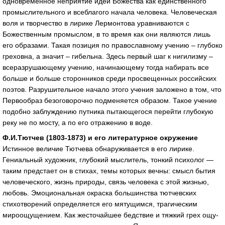
одновременное неприятие идеи Божества как единственного
промыслительного и всеблагого начала человека. Человеческая
воля и творчество в лирике Лермонтова уравниваются с
Божественным промыслом, в то время как они являются лишь
его образами. Такая позиция по православному учению – глубоко
греховна, а значит – гибельна. Здесь первый шаг к нигилизму –
всеразрушающему учению, начинающему тогда набирать все
больше и больше сторонников среди просвещенных российских
поэтов. Разрушительное начало этого учения заложено в том, что
Первообраз безоговорочно подменяется образом. Такое учение
подобно заблуждению путника пытающегося перейти глубокую
реку не по мосту, а по его отражению в воде.
Ф.И.Тютчев (1803-1873) и его литературное окружение
Истинное величие Тютчева обнаруживается в его лирике.
Гениальный художник, глубокий мыслитель, тонкий психолог —
таким предстает он в стихах, темы которых вечны: смысл бытия
человеческого, жизнь при­роды, связь человека с этой жизнью,
любовь. Эмоцио­нальная окраска большинства тютчевских
стихотворе­ний определяется его мятущимся, трагическим
мироощущением. Как жесточайшее бедствие и тяжкий грех ощу­