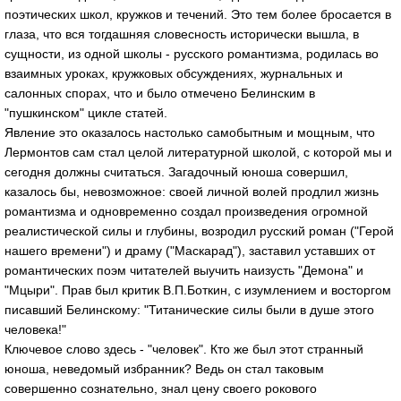
поэтических школ, кружков и течений. Это тем более бросается в
глаза, что вся тогдашняя словесность исторически вышла, в
сущности, из одной школы - русского романтизма, родилась во
взаимных уроках, кружковых обсуждениях, журнальных и
салонных спорах, что и было отмечено Белинским в
"пушкинском" цикле статей.
Явление это оказалось настолько самобытным и мощным, что
Лермонтов сам стал целой литературной школой, с которой мы и
сегодня должны считаться. Загадочный юноша совершил,
казалось бы, невозможное: своей личной волей продлил жизнь
романтизма и одновременно создал произведения огромной
реалистической силы и глубины, возродил русский роман ("Герой
нашего времени") и драму ("Маскарад"), заставил уставших от
романтических поэм читателей выучить наизусть "Демона" и
"Мцыри". Прав был критик В.П.Боткин, с изумлением и восторгом
писавший Белинскому: "Титанические силы были в душе этого
человека!"
Ключевое слово здесь - "человек". Кто же был этот странный
юноша, неведомый избранник? Ведь он стал таковым
совершенно сознательно, знал цену своего рокового