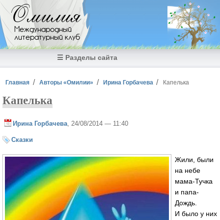
Перейти к основному содержанию
Омилия
Международный
литературный клуб
☰ Разделы сайта
Вы здесь
Главная
Авторы «Омилии»
Ирина Горбачева
Капелька
Капелька
Ирина Горбачева
, 24/08/2014 — 11:40
Сказки
Жили, были
на небе
мама-Тучка
и папа-
Дождь.
И было у них