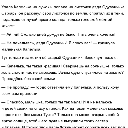
Упала Капелька на лужок и попала на листочек дяди Одуванчика.
От жары он раскинул свои листочки по земле, спрятал их в тени,
подальше от лучей яркого солнца, только головкой жёлтой
качает:
— Ай, яй! Сколько дней дождя не было! Пить очень хочется!
— Не печальтесь, дядя Одуванчик! Я спасу вас! — крикнула
маленькая Капелька.
Тут только и заметил её старый Одуванчик. Вздохнул тяжело:
— Капелька, ты такая красивая! Сверкаешь на солнышке, только
жаль спасти нас не сможешь. Зачем одна спустилась на землю?
Пропадёшь без своей семьи.
— Не пропаду, — гордо ответила ему Капелька, я пользу хочу
всем вам принести.
— Спасибо, малышка, только ты так мала! И я не напьюсь
и детей своих не спасу от зноя. Как ты такая маленькая можешь
справиться без мамы-Тучки? Только она может закрыть собой
яркое солнце, чтобы его лучи не высушили твоих сестёр
и братьев. И только твой папа-Дождь может собрать всех вас под