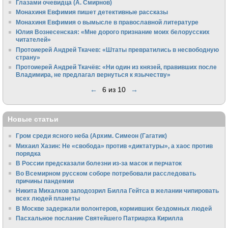
Глазами очевидца (А. Смирнов)
Монахиня Евфимия пишет детективные рассказы
Монахиня Евфимия о вымысле в православной литературе
Юлия Вознесенская: «Мне дорого признание моих белорусских
читателей»
Протоиерей Андрей Ткачев: «Штаты превратились в несвободную
страну»
Протоиерей Андрей Ткачёв: «Ни один из князей, правивших после
Владимира, не предлагал вернуться к язычеству»
←
6 из 10
→
Новые статьи
Гром среди ясного неба (Архим. Симеон (Гагатик)
Михаил Хазин: Не «свобода» против «диктатуры», а хаос против
порядка
В России предсказали болезни из-за масок и перчаток
Во Всемирном русском соборе потребовали расследовать
причины пандемии
Никита Михалков заподозрил Билла Гейтса в желании чипировать
всех людей планеты
В Москве задержали волонтеров, кормивших бездомных людей
Пасхальное послание Святейшего Патриарха Кирилла