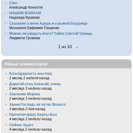
Снег
Александр Конопля
НАШИМ ВОИНАМ
Надежда Кушкова
Сказание о жене Адера и о рыжей блуднице
Монахиня Евфимия Пащенко
Можно ли увидеть Бога? Тайна Святой Троицы
Людмила Громова
1 из 10
→
Новые комментарии
Благодарность мастеру
1 месяц 1 неделя
назад
Дорогой отец Алексий, очень
2 месяца 3 недели
назад
Значение Морока
2 месяца 3 недели
назад
Храни Господь на путях Вашего
3 месяца 2 дня
назад
Протитип фрау Берты был
4 месяца 2 недели
назад
Сейчас будет
4 месяца 2 недели
назад