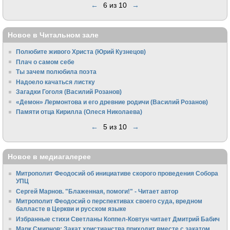
←
6 из 10
→
Новое в Читальном зале
Полюбите живого Христа (Юрий Кузнецов)
Плач о самом себе
Ты зачем полюбила поэта
Надоело качаться листку
Загадки Гоголя (Василий Розанов)
«Демон» Лермонтова и его древние родичи (Василий Розанов)
Памяти отца Кирилла (Олеся Николаева)
←
5 из 10
→
Новое в медиагалерее
Митрополит Феодосий об инициативе скорого проведения Собора
УПЦ
Сергей Марнов. "Блаженная, помоги!" - Читает автор
Митрополит Феодосий о перспективах своего суда, вредном
балласте в Церкви и русском языке
Избранные стихи Светланы Коппел-Ковтун читает Дмитрий Бабич
Марк Смирнов: Закат христианства приходит вместе с закатом