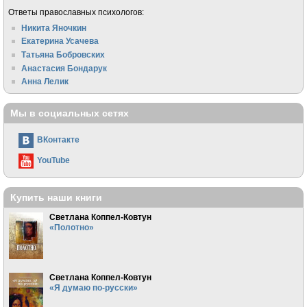
Ответы православных психологов:
Никита Яночкин
Екатерина Усачева
Татьяна Бобровских
Анастасия Бондарук
Анна Лелик
Мы в социальных сетях
ВКонтакте
YouTube
Купить наши книги
Светлана Коппел-Ковтун
«Полотно»
Светлана Коппел-Ковтун
«Я думаю по-русски»