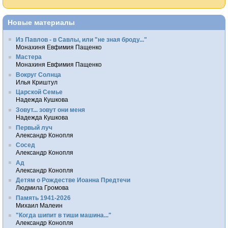
Новые материалы
Из Павлов - в Савлы, или "не зная броду..."
Монахиня Евфимия Пащенко
Мастера
Монахиня Евфимия Пащенко
Вокруг Солнца
Илья Криштул
Царской Семье
Надежда Кушкова
Зовут... зовут они меня
Надежда Кушкова
Первый луч
Александр Конопля
Сосед
Александр Конопля
Ад
Александр Конопля
Детям о Рождестве Иоанна Предтечи
Людмила Громова
Память 1941-2026
Михаил Малеин
"Когда шипит в тиши машина..."
Александр Конопля