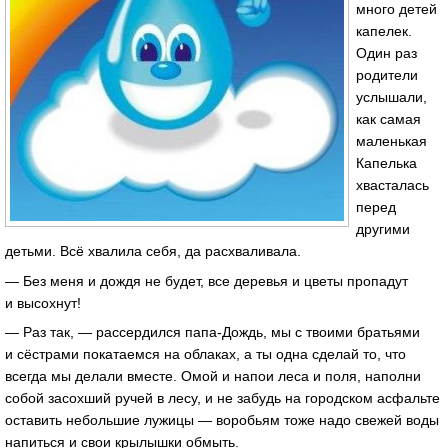
много детей
капелек.
Один раз
родители
услышали,
как самая
маленькая
Капелька
хвасталась
перед
другими
детьми. Всё хвалила себя, да расхваливала.
— Без меня и дождя не будет, все деревья и цветы пропадут
и высохнут!
— Раз так, — рассердился папа-Дождь, мы с твоими братьями
и сёстрами покатаемся на облаках, а ты одна сделай то, что
всегда мы делали вместе. Омой и напои леса и поля, наполни
собой засохший ручей в лесу, и не забудь на городском асфальте
оставить небольшие лужицы — воробьям тоже надо свежей воды
напиться и свои крылышки обмыть.