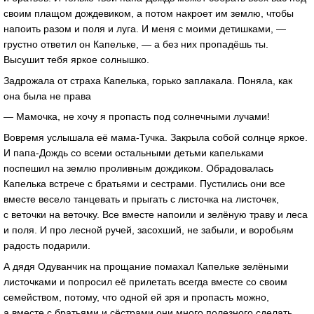
своим плащом дождевиком, а потом накроет им землю, чтобы
напоить разом и поля и луга. И меня с моими детишками, —
грустно ответил он Капельке, — а без них пропадёшь ты.
Высушит тебя яркое солнышко.
Задрожала от страха Капелька, горько заплакала. Поняла, как
она была не права
— Мамочка, не хочу я пропасть под солнечными лучами!
Вовремя услышала её мама-Тучка. Закрыла собой солнце яркое.
И папа-Дождь со всеми остальными детьми капельками
поспешил на землю проливным дождиком. Обрадовалась
Капелька встрече с братьями и сестрами. Пустились они все
вместе весело танцевать и прыгать с листочка на листочек,
с веточки на веточку. Все вместе напоили и зелёную траву и леса
и поля. И про лесной ручей, засохший, не забыли, и воробьям
радость подарили.
А дядя Одуванчик на прощание помахал Капельке зелёными
листочками и попросил её прилетать всегда вместе со своим
семейством, потому, что одной ей зря и пропасть можно,
а вместе с братьями и сёстрами они много полезного сделать