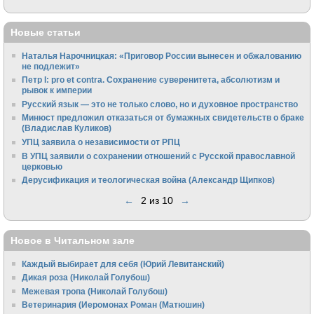
Новые статьи
Наталья Нарочницкая: «Приговор России вынесен и обжалованию
не подлежит»
Петр I: pro et contra. Сохранение суверенитета, абсолютизм и
рывок к империи
Русский язык — это не только слово, но и духовное пространство
Минюст предложил отказаться от бумажных свидетельств о браке
(Владислав Куликов)
УПЦ заявила о независимости от РПЦ
В УПЦ заявили о сохранении отношений с Русской православной
церковью
Дерусификация и теологическая война (Александр Щипков)
←
2 из 10
→
Новое в Читальном зале
Каждый выбирает для себя (Юрий Левитанский)
Дикая роза (Николай Голубош)
Межевая тропа (Николай Голубош)
Ветеринария (Иеромонах Роман (Матюшин)