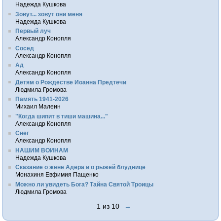
Надежда Кушкова
Зовут... зовут они меня
Надежда Кушкова
Первый луч
Александр Конопля
Сосед
Александр Конопля
Ад
Александр Конопля
Детям о Рождестве Иоанна Предтечи
Людмила Громова
Память 1941-2026
Михаил Малеин
"Когда шипит в тиши машина..."
Александр Конопля
Снег
Александр Конопля
НАШИМ ВОИНАМ
Надежда Кушкова
Сказание о жене Адера и о рыжей блуднице
Монахиня Евфимия Пащенко
Можно ли увидеть Бога? Тайна Святой Троицы
Людмила Громова
1 из 10
→