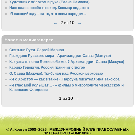
Художник с яблоком в руке (Елена Самкова)
Наш класс пошёл в поход. Кошмар педагога
Я санкций жду – за то, что всем народом...
←
2 из 10
→
Новое в медиагалерее
Святыни Руси. Сергей Марнов
Граждане Русского мира - Архимандрит Савва (Мажуко)
Как узнать волю Божию обо мне? Архимандрит Савва (Мажуко)
Каринэ Геворгян. Россия граничит с Богом
О. Савва (Мажуко). Трибунал над Русской церковью
«Я с Христом — как в танке». Парсуна писателя Яна Таксюра
«И глас мой услышат…» – фильм о митрополите Черкасском и
Каневском Феодосии
1 из 10
→
© А. Ковтун 2008–2026 МЕЖДУНАРОДНЫЙ КЛУБ ПРАВОСЛАВНЫХ
ЛИТЕРАТОРОВ «ОМИЛИЯ»