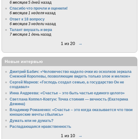
6 месяцев 5 дней
назад
Спасибо что прочли и оценили!
6 месяцев 1 неделя
назад
Ответ к 18 вопросу
6 месяцев 3 недели
назад
Талант внушать и вера
7 месяцев 1 день
назад
1 из 20
→
Новые интервью
Дмитрий Бабич: «Человечество надело очки из осколков зеркала
Снежной Королевы, позволяющие видеть только злое и мелкое»
Сергей Марнов: «Господь создал семью, а государство Он не
создавал»
Инна Андреева: «Счастье – это быть частью единого целого»
Светлана Коппел-Ковтун: Точка стояния — вечность (Екатерина
Демина)
Владимир Романенко: «Счастье – это когда оказывается что твои
юношеские мечты сбылись»
Думать или не думать?
Распадающаяся нравственность
1 из 10
→