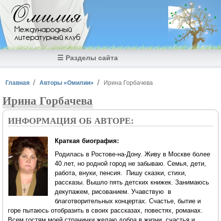
Перейти к основному содержанию
Омилия
Международный
литературный клуб
☰ Разделы сайта
Вы здесь
Главная
Авторы «Омилии»
Ирина Горбачева
Ирина Горбачева
ИНФОРМАЦИЯ ОБ АВТОРЕ:
Краткая биография:
Родилась в Ростове-на-Дону. Живу в Москве более
40 лет, но родной город не забываю. Семья, дети,
работа, внуки, пенсия. Пишу сказки, стихи,
рассказы. Вышло пять детских книжек. Занимаюсь
декупажем, рисованием. Учавствую в
благотворительных концертах. Счастье, бытие и
горе пытаюсь отобразить в своих рассказах, повестях, романах.
Всем гостям моей странички желаю добра в жизни, счастья и