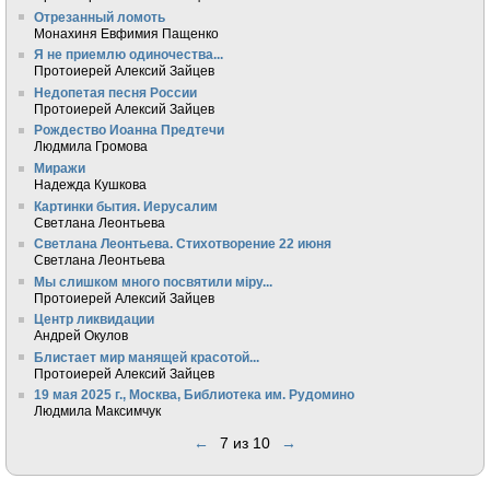
Отрезанный ломоть
Монахиня Евфимия Пащенко
Я не приемлю одиночества...
Протоиерей Алексий Зайцев
Недопетая песня России
Протоиерей Алексий Зайцев
Рождество Иоанна Предтечи
Людмила Громова
Миражи
Надежда Кушкова
Картинки бытия. Иерусалим
Светлана Леонтьева
Светлана Леонтьева. Стихотворение 22 июня
Светлана Леонтьева
Мы слишком много посвятили мiру...
Протоиерей Алексий Зайцев
Центр ликвидации
Андрей Окулов
Блистает мир манящей красотой...
Протоиерей Алексий Зайцев
19 мая 2025 г., Москва, Библиотека им. Рудомино
Людмила Максимчук
←
7 из 10
→