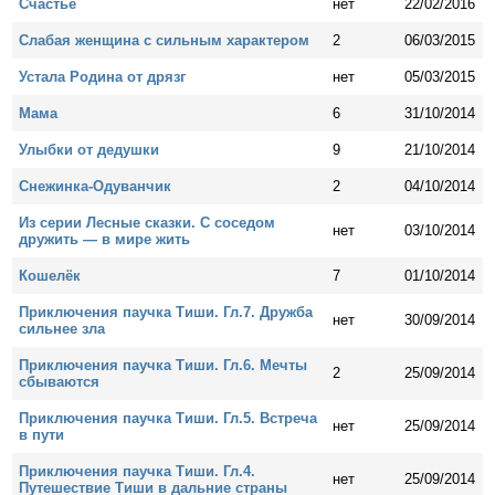
Счастье
нет
22/02/2016
Слабая женщина с сильным характером
2
06/03/2015
Устала Родина от дрязг
нет
05/03/2015
Мама
6
31/10/2014
Улыбки от дедушки
9
21/10/2014
Снежинка-Одуванчик
2
04/10/2014
Из серии Лесные сказки. С соседом
нет
03/10/2014
дружить — в мире жить
Кошелёк
7
01/10/2014
Приключения паучка Тиши. Гл.7. Дружба
нет
30/09/2014
сильнее зла
Приключения паучка Тиши. Гл.6. Мечты
2
25/09/2014
сбываются
Приключения паучка Тиши. Гл.5. Встреча
нет
25/09/2014
в пути
Приключения паучка Тиши. Гл.4.
нет
25/09/2014
Путешествие Тиши в дальние страны