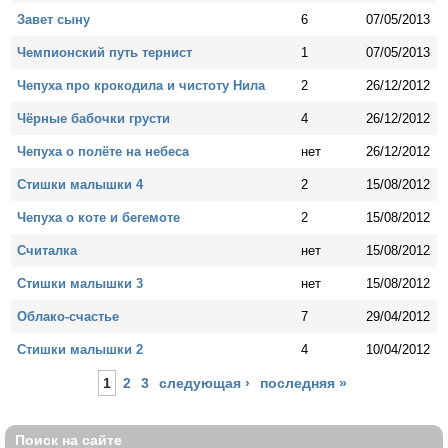
Завет сыну
6
07/05/2013
Чемпионский путь тернист
1
07/05/2013
Чепуха про крокодила и чистоту Нила
2
26/12/2012
Чёрные бабочки грусти
4
26/12/2012
Чепуха о полёте на небеса
нет
26/12/2012
Стишки малышки 4
2
15/08/2012
Чепуха о коте и бегемоте
2
15/08/2012
Считалка
нет
15/08/2012
Стишки малышки 3
нет
15/08/2012
Облако-счастье
7
29/04/2012
Стишки малышки 2
4
10/04/2012
Страницы
1
2
3
следующая ›
последняя »
Поиск на сайте