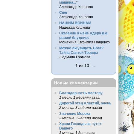
машина..."
Александр Конопля
Снег
Александр Конопля
НАШИМ ВОИНАМ
Надежда Кушкова
Сказание о жене Адера и о
рыжей блуднице
Монахиня Евфимия Пащенко
Можно ли увидеть Бога?
Тайна Святой Троицы
Людмила Громова
1 из 10
→
Новые комментарии
Благодарность мастеру
1 месяц 1 неделя
назад
Дорогой отец Алексий, очень
2 месяца 3 недели
назад
Значение Морока
2 месяца 3 недели
назад
Храни Господь на путях
Вашего
3 месяца 1 день
назад