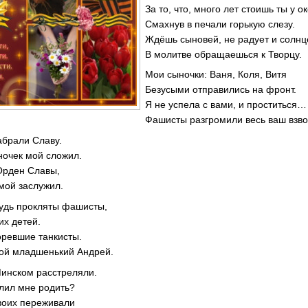
За то, что, много лет стоишь ты у 
Смахнув в печали горькую с
Ждёшь сыновей, не радует и сол
В молитве обращаешься к Твор
Мои сыночки: Ваня, Коля,
Безусыми отправились на
Я не успела с вами, и прос
Фашисты разгромили весь ва
абрали Славу.
ночек мой сложил.
Орден Славы,
мой заслужил.
будь прокляты фашисты,
х детей.
оревшие танкисты.
мой младшенький Андрей.
Минском расстреляли.
олил мне родить?
воих переживали