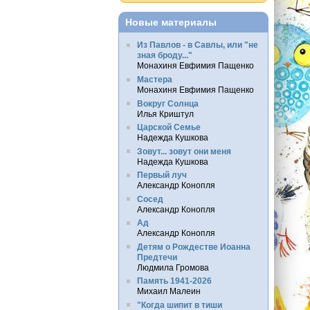
Новые материалы
Из Павлов - в Савлы, или "не
зная броду..."
Монахиня Евфимия Пащенко
Мастера
Монахиня Евфимия Пащенко
Вокруг Солнца
Илья Криштул
Царской Семье
Надежда Кушкова
Зовут... зовут они меня
Надежда Кушкова
Первый луч
Александр Конопля
Сосед
Александр Конопля
Ад
Александр Конопля
Детям о Рождестве Иоанна
Предтечи
Людмила Громова
Память 1941-2026
Михаил Малеин
"Когда шипит в тиши