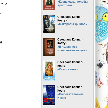
«Ксеньюшка, голубка
оконца
Христова»
лезу.
нце.
Светлана Коппел-
цу.
Ковтун
«Макаровы крылья»
 Витя
 фронт.
титься…
Светлана Коппел-
ш взвод.
Ковтун
«В чуланчике
изношенных вещей»
Светлана Коппел-
Ковтун
«Сквозь тень»
Светлана Коппел-
Ковтун
«Высекательница
Искр»