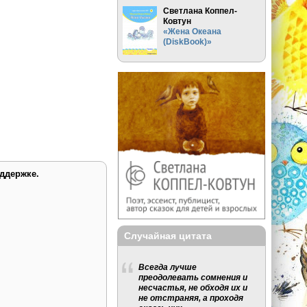
Светлана Коппел-
Ковтун
«Жена Океана
(DiskBook)»
ддержке.
Случайная цитата
Всегда лучше
преодолевать сомнения и
несчастья, не обходя их и
не отстраняя, а проходя