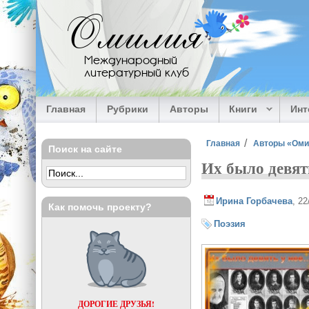
Перейти к основному содержанию
Омилия
Международный
литературный клуб
Главная
Рубрики
Авторы
Книги
Ин
Вы здесь
Главная
Авторы «Ом
Поиск на сайте
Их было девят
Ирина Горбачева
, 2
Как помочь проекту?
Поэзия
ДОРОГИЕ ДРУЗЬЯ!