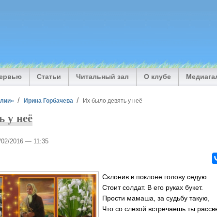
тервью
Статьи
Читальный зал
О клубе
Медиага
илии»
Ирина Горбачева
Их было девять у неё
ь у неё
2/02/2016 — 11:35
Склонив в поклоне голову с
Стоит солдат. В его руках бук
Прости мамаша, за судьбу та
Что со слезой встречаешь ты рас