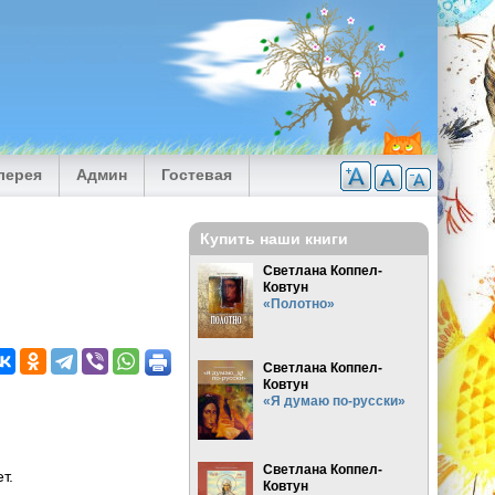
лерея
Админ
Гостевая
Купить наши книги
Светлана Коппел-
Ковтун
«Полотно»
Светлана Коппел-
Ковтун
«Я думаю по-русски»
едую
ет.
кую,
Светлана Коппел-
свет.
Ковтун