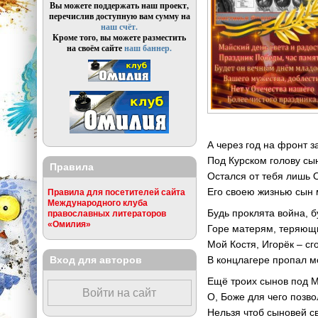
Вы можете поддержать наш проект,
перечислив доступную вам сумму на
наш счёт.
Кроме того, вы можете разместить
на своём сайте
наш баннер.
А через год на фронт з
Под Курском голову сы
Правила
Остался от тебя лишь 
Его своею жизнью сын 
Правила для посетителей сайта
Международного клуба
Будь проклята война, 
православных литераторов
«Омилия»
Горе матерям, теряющи
Мой Костя, Игорёк – сг
Вход для авторов
В концлагере пропал 
Ещё троих сынов под 
Войти на сайт
О, Боже для чего позв
Нельзя чтоб сыновей с