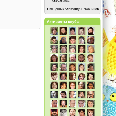
сквозь них.
Священник Александр Ельчанинов
Активисты клуба