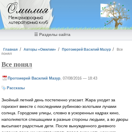
Перейти к основному содержанию
Омилия
Международный
литературный клуб
☰ Разделы сайта
Вы здесь
Главная
Авторы «Омилии»
Протоиерей Василий Мазур
Все
понял
Все понял
Протоиерей Василий Мазур
, 07/08/2016 — 18:43
Рассказы
Знойный летний день постепенно угасает. Жара уходит за
горизонт вместе с последними рубиново-золотыми лучами
солнца. Городские улицы, словно в ускоренных кадрах кино,
наполняются спешащими в разные стороны людьми, а во дворы
высыпают радостные дети. После вынужденного дневного