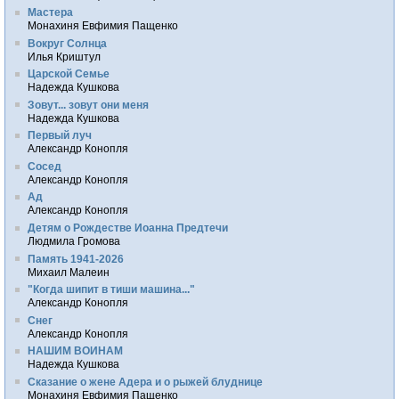
Мастера
Монахиня Евфимия Пащенко
Вокруг Солнца
Илья Криштул
Царской Семье
Надежда Кушкова
Зовут... зовут они меня
Надежда Кушкова
Первый луч
Александр Конопля
Сосед
Александр Конопля
Ад
Александр Конопля
Детям о Рождестве Иоанна Предтечи
Людмила Громова
Память 1941-2026
Михаил Малеин
"Когда шипит в тиши машина..."
Александр Конопля
Снег
Александр Конопля
НАШИМ ВОИНАМ
Надежда Кушкова
Сказание о жене Адера и о рыжей блуднице
Монахиня Евфимия Пащенко