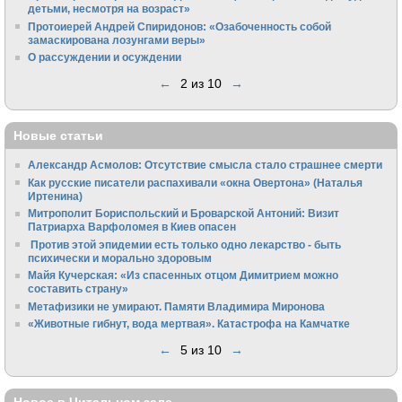
детьми, несмотря на возраст»
Протоиерей Андрей Спиридонов: «Озабоченность собой
замаскирована лозунгами веры»
О рассуждении и осуждении
←
2 из 10
→
Новые статьи
Александр Асмолов: Отсутствие смысла стало страшнее смерти
Как русские писатели распахивали «окна Овертона» (Наталья
Иртенина)
Митрополит Бориспольский и Броварской Антоний: Визит
Патриарха Варфоломея в Киев опасен
Против этой эпидемии есть только одно лекарство - быть
психически и морально здоровым
Майя Кучерская: «Из спасенных отцом Димитрием можно
составить страну»
Метафизики не умирают. Памяти Владимира Миронова
«Животные гибнут, вода мертвая». Катастрофа на Камчатке
←
5 из 10
→
Новое в Читальном зале