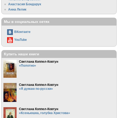
Анастасия Бондарук
Анна Лелик
Мы в социальных сетях
ВКонтакте
YouTube
Купить наши книги
Светлана Коппел-Ковтун
«Полотно»
Светлана Коппел-Ковтун
«Я думаю по-русски»
Светлана Коппел-Ковтун
«Ксеньюшка, голубка Христова»