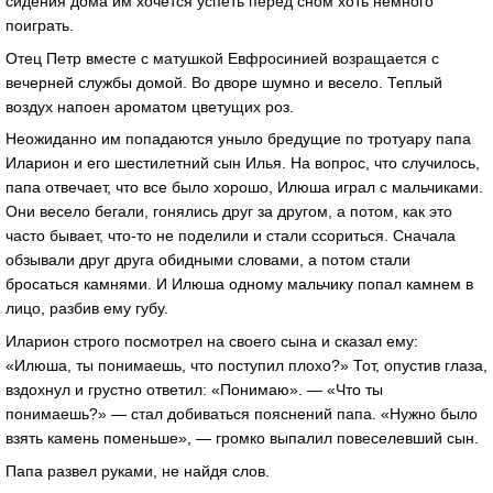
сидения дома им хочется успеть перед сном хоть немного
поиграть.
Отец Петр вместе с матушкой Евфросинией возращается с
вечерней службы домой. Во дворе шумно и весело. Теплый
воздух напоен ароматом цветущих роз.
Неожиданно им попадаются уныло бредущие по тротуару папа
Иларион и его шестилетний сын Илья. На вопрос, что случилось,
папа отвечает, что все было хорошо, Илюша играл с мальчиками.
Они весело бегали, гонялись друг за другом, а потом, как это
часто бывает, что-то не поделили и стали ссориться. Сначала
обзывали друг друга обидными словами, а потом стали
бросаться камнями. И Илюша одному мальчику попал камнем в
лицо, разбив ему губу.
Иларион строго посмотрел на своего сына и сказал ему:
«Илюша, ты понимаешь, что поступил плохо?» Тот, опустив глаза,
вздохнул и грустно ответил: «Понимаю». — «Что ты
понимаешь?» — стал добиваться пояснений папа. «Нужно было
взять камень поменьше», — громко выпалил повеселевший сын.
Папа развел руками, не найдя слов.