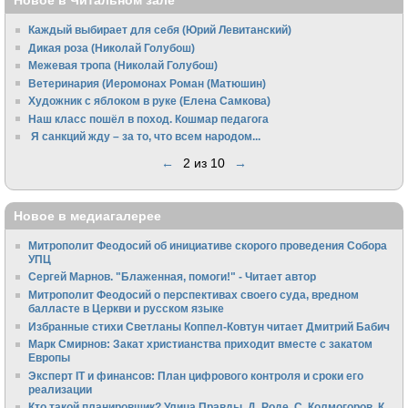
Каждый выбирает для себя (Юрий Левитанский)
Дикая роза (Николай Голубош)
Межевая тропа (Николай Голубош)
Ветеринария (Иеромонах Роман (Матюшин)
Художник с яблоком в руке (Елена Самкова)
Наш класс пошёл в поход. Кошмар педагога
Я санкций жду – за то, что всем народом...
←
2 из 10
→
Новое в медиагалерее
Митрополит Феодосий об инициативе скорого проведения Собора
УПЦ
Сергей Марнов. "Блаженная, помоги!" - Читает автор
Митрополит Феодосий о перспективах своего суда, вредном
балласте в Церкви и русском языке
Избранные стихи Светланы Коппел-Ковтун читает Дмитрий Бабич
Марк Смирнов: Закат христианства приходит вместе с закатом
Европы
Эксперт IT и финансов: План цифрового контроля и сроки его
реализации
Кто такой планировщик? Улица Правды. Д. Роде, С. Колмогоров, К.