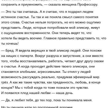
сохранить и приумножить, — сказала женщина Профессору.
— Это ты так считаешь. А я считаю, что я подарил людям
истинное счастье. Ты так и не поняла смысл самого понятия
этого слова. Счастье нельзя потрогать, но его можно ощутимо
представить. Люди, которые попробовали мой эликсир, живут
с ощущением восторженности. Они теперь видят то, что
хотели бы видеть воочию. Главное правильно представить то, что
ты хочешь!
— Бред. Я видела верящих в твой эликсир людей. Они похожи
на нищих с паперти. Вокруг разруха и запустение, а они вместо
того, чтобы восстанавливать, работать, читают друг другу сказки
о счастье. А когда проходит действие твоего эликсира, они
становятся злобными, агрессивными. Ты отнял у людей
возможность рассуждать реально, придумав эфемерный мир
грёз. А как же такие чувства, как преданность, любовь, в конце
концов? Мы с тобой когда-то тоже познали это чувство.
И появился плод нашей любви — наша дочь.
— Да, я любил тебя, до тех пор, пока ты понимала меня.
Но ты решила идти по проторенной дорожке,