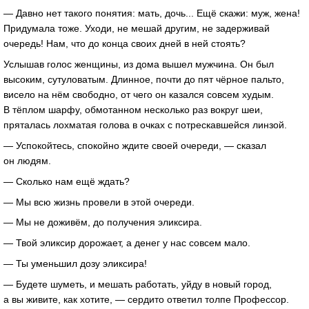
— Давно нет такого понятия: мать, дочь... Ещё скажи: муж, жена!
Придумала тоже. Уходи, не мешай другим, не задерживай
очередь! Нам, что до конца своих дней в ней стоять?
Услышав голос женщины, из дома вышел мужчина. Он был
высоким, сутуловатым. Длинное, почти до пят чёрное пальто,
висело на нём свободно, от чего он казался совсем худым.
В тёплом шарфу, обмотанном несколько раз вокруг шеи,
пряталась лохматая голова в очках с потрескавшейся линзой.
— Успокойтесь, спокойно ждите своей очереди, — сказал
он людям.
— Сколько нам ещё ждать?
— Мы всю жизнь провели в этой очереди.
— Мы не доживём, до получения эликсира.
— Твой эликсир дорожает, а денег у нас совсем мало.
— Ты уменьшил дозу эликсира!
— Будете шуметь, и мешать работать, уйду в новый город,
а вы живите, как хотите, — сердито ответил толпе Профессор.