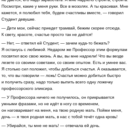
Посмотри, какие у меня руки. Все в мозолях. А ты красивая. Мне
кажется, я полюбил тебя, будем счастливы вместе, — говорил
Студент девушке.
— Дети мои, сейчас приедет трамвай, бежим скорее отсюда.
К свету, красоте, счастье просто так не даётся!
— Нет, — ответил ей Студент, — зачем куда-то бежать?
Я останусь с любимой. Недаром же Профессор этим формулам
посвятил всю свою жизнь. А вы, вы мне надоели! Что вы везде
лезете со своими советами, со своим опытом. Есть и умнее вас.
Я столько сил положил, чтобы добиться счастья. А оказывается,
то, что вы говорили — ложь! Счастья можно добиться быстро
и получить сразу, надо только выпить всего одну ложечку
профессорского эликсира.
— У Профессора ничего не получилось, он прикрывается
умными фразами, но не идёт в ногу со временем,
он наговаривает на меня, на твою родную мать. Пойми меня,
дочь — я твоя родная мать, в нас с тобой течёт одна кровь!
— Убирайся, ты мне не мать! — отвечала ей дочь.