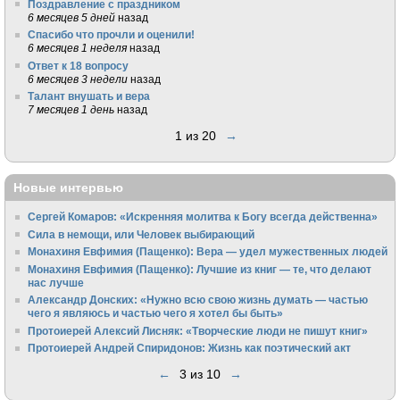
Поздравление с праздником
6 месяцев 5 дней
назад
Спасибо что прочли и оценили!
6 месяцев 1 неделя
назад
Ответ к 18 вопросу
6 месяцев 3 недели
назад
Талант внушать и вера
7 месяцев 1 день
назад
1 из 20
→
Новые интервью
Сергей Комаров: «Искренняя молитва к Богу всегда действенна»
Сила в немощи, или Человек выбирающий
Монахиня Евфимия (Пащенко): Вера — удел мужественных людей
Монахиня Евфимия (Пащенко): Лучшие из книг — те, что делают
нас лучше
Александр Донских: «Нужно всю свою жизнь думать — частью
чего я являюсь и частью чего я хотел бы быть»
Протоиерей Алексий Лисняк: «Творческие люди не пишут книг»
Протоиерей Андрей Спиридонов: Жизнь как поэтический акт
←
3 из 10
→