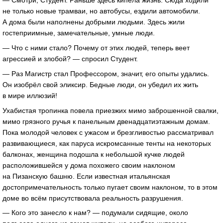
— Смотри, Студент. Раньше здесь кипела жизнь. Сюда ходили
не только новые трамваи, но автобусы, ездили автомобили.
А дома были наполнены добрыми людьми. Здесь жили
гостеприимные, замечательные, умные люди.
— Что с ними стало? Почему от этих людей, теперь веет
агрессией и злобой? — спросил Студент.
— Раз Магистр стал Профессором, значит, его опыты удались.
Он изобрёл свой эликсир. Бедные люди, он убедил их жить
в мире иллюзий!
Ухабистая тропинка повела приезжих мимо заброшенной свалки,
мимо грязного ручья к панельным двенадцатиэтажным домам.
Пока молодой человек с ужасом и брезгливостью рассматривал
развивающиеся, как паруса искромсанные тенты на некоторых
балконах, женщина подошла к небольшой кучке людей
расположившейся у дома похожего своим наклоном
на Пизанскую башню. Если известная итальянская
достопримечательность только пугает своим наклоном, то в этом
доме во всём присутствовала реальность разрушения.
— Кого это занесло к нам? — подумали сидящие, около