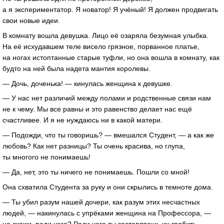
а я экспериментатор. Я новатор! Я учёный! Я должен продвигать
свои новые идеи.
В комнату вошла девушка. Лицо её озаряла безумная улыбка.
На её исхудавшем теле висело грязное, порванное платье,
на ногах истоптанные старые туфли, но она вошла в комнату, как
будто на ней была надета мантия королевы.
— Дочь, доченька! — кинулась женщина к девушке.
— У нас нет различий между полами и родственные связи нам
не к чему. Мы все равны и это равенство делает нас ещё
счастливее. И я не нуждаюсь ни в какой матери.
— Подожди, что ты говоришь? — вмешался Студент, — а как же
любовь? Как нет разницы? Ты очень красива, но глупа,
ты многого не понимаешь!
— Да, нет, это ты ничего не понимаешь. Пошли со мной!
Она схватила Студента за руку и они скрылись в темноте дома.
— Ты убил разум нашей дочери, как разум этих несчастных
людей, — накинулась с упрёками женщина на Профессора, —
но скажи, ради чего? Ради чего ты заставляешь их грабить,