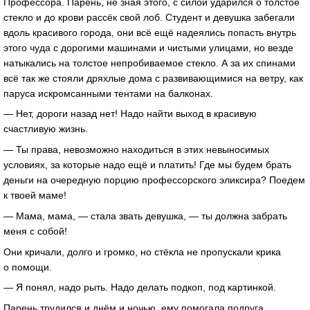
Профессора. Парень, не зная этого, с силой ударился о толстое
стекло и до крови рассёк свой лоб. Студент и девушка забегали
вдоль красивого города, они всё ещё надеялись попасть внутрь
этого чуда с дорогими машинами и чистыми улицами, но везде
натыкались на толстое непробиваемое стекло. А за их спинами
всё так же стояли дряхлые дома с развивающимися на ветру, как
паруса искромсанными тентами на балконах.
— Нет, дороги назад нет! Надо найти выход в красивую
счастливую жизнь.
— Ты права, невозможно находиться в этих невыносимых
условиях, за которые надо ещё и платить! Где мы будем брать
деньги на очередную порцию профессорского эликсира? Поедем
к твоей маме!
— Мама, мама, — стала звать девушка, — ты должна забрать
меня с собой!
Они кричали, долго и громко, но стёкла не пропускали крика
о помощи.
— Я понял, надо рыть. Надо делать подкоп, под картинкой.
Парень трудился и днём и ночью, ему помогала подруга.