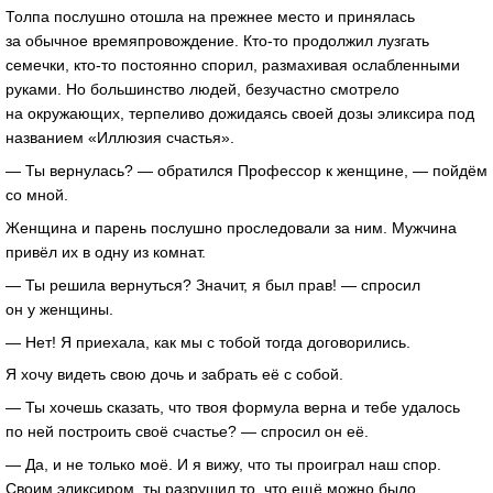
Толпа послушно отошла на прежнее место и принялась
за обычное времяпровождение. Кто-то продолжил лузгать
семечки, кто-то постоянно спорил, размахивая ослабленными
руками. Но большинство людей, безучастно смотрело
на окружающих, терпеливо дожидаясь своей дозы эликсира под
названием «Иллюзия счастья».
— Ты вернулась? — обратился Профессор к женщине, — пойдём
со мной.
Женщина и парень послушно проследовали за ним. Мужчина
привёл их в одну из комнат.
— Ты решила вернуться? Значит, я был прав! — спросил
он у женщины.
— Нет! Я приехала, как мы с тобой тогда договорились.
Я хочу видеть свою дочь и забрать её с собой.
— Ты хочешь сказать, что твоя формула верна и тебе удалось
по ней построить своё счастье? — спросил он её.
— Да, и не только моё. И я вижу, что ты проиграл наш спор.
Своим эликсиром, ты разрушил то, что ещё можно было