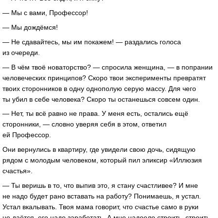
— Мы с вами, Профессор!
— Мы дождёмся!
— Не сдавайтесь, мы им покажем! — раздались голоса
из очереди.
— В чём твоё новаторство? — спросила женщина, — в попрании
человеческих принципов? Скоро твои эксперименты превратят
твоих сторонников в одну однополую серую массу. Для чего
ты убил в себе человека? Скоро ты останешься совсем один.
— Нет, ты всё равно не права. У меня есть, остались ещё
сторонники, — словно уверяя себя в этом, ответил
ей Профессор.
Они вернулись в квартиру, где увидели свою дочь, сидящую
рядом с молодым человеком, который пил эликсир «Иллюзия
счастья».
— Ты веришь в то, что выпив это, я стану счастливее? И мне
не надо будет рано вставать на работу? Понимаешь, я устал.
Устал вкалывать. Твоя мама говорит, что счастье само в руки
не даётся, его надо заработать. А мне надоело строить, строить.