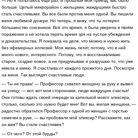
— Но я попытаюсь ещё раз. В прошлый мой приезд, вас было
больше. Целый микрорайон с жильцами, жаждущими быстро
стать счастливыми. Вы все были против меня одной. Вы лишили
меня любимой дочери. Но теперь, я вижу, что ты потерял
большинство союзников. Всё это время, я была уверена в твоём
поражении и не хотела терять время зря на пустые убеждения
и доказательства. Я показала на деле, что можно и нужно жить
без эфемерных иллюзий. Моя жизнь летит, потому, что в ней
много нового, интересного. Потому, что я восстанавливаю
старое, создаю новое, а не придумываю и разрушаю то, что уже
имела и имею. Я счастлива от каждого прожитого дня. Посмотри
на меня. Так выглядят счастливые люди.
— Ты не права! — Профессор схватил женщину за руку и вывел
на улицу, — вот, вот мои сторонники, люди жаждущие счастья!
Они готовы ждать своей очереди за капелькой моего эликсира,
столько, сколько это нужно будет мне! Вот вы, милая женщина, —
радостно обратился Профессор к одной из женщин с горстью
семечек в руке, — вы пробовали мой эликсир? Расскажите, как
он вам? Вы стали счастливее?
— От чего? От этой бурды?