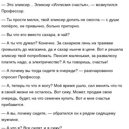
— Это эликсир... Эликсир «Иллюзия счастья», — возмутился
Профессор.
— Ты прости милок, твой эликсир допить не смогла — с души
попёрло, не привычно, больно приторно.
— Вы что его вместо сахара, в чай?
— А ты что думал? Конечно. За сахарком лень на трамвае
громыхать до магазина, да и сахар нынче в цене. Вот и решила
эликсир твой попробовать. Пенсия маленькая, за развалюху
платить надо, а электричество? А ты говоришь, счастье!
— А почему вы тогда сидите в очереди? — разочарованно
спросил Профессор.
— А, теперь-то что я могу? Моё время ушло, сил менять что-то
в своей жизни не осталось. Вот сижу. Может, продам свою
очередь, будет, на что семечек купить. Вот и мне счастье
прибавится.
— А вы, почему сидите, — обратился он к рядом сидящему
мужчине.
— А что я? Все сидят, и я сижу?