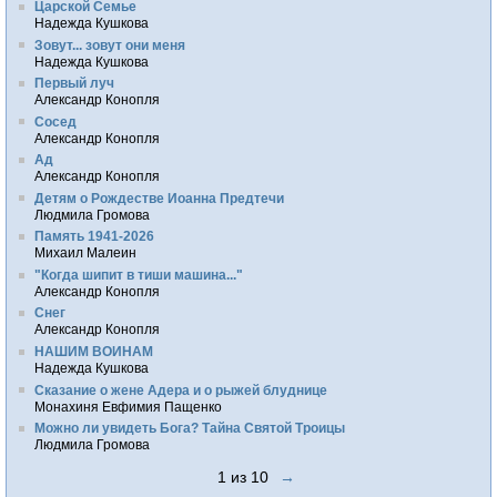
Царской Семье
Надежда Кушкова
Зовут... зовут они меня
Надежда Кушкова
Первый луч
Александр Конопля
Сосед
Александр Конопля
Ад
Александр Конопля
Детям о Рождестве Иоанна Предтечи
Людмила Громова
Память 1941-2026
Михаил Малеин
"Когда шипит в тиши машина..."
Александр Конопля
Снег
Александр Конопля
НАШИМ ВОИНАМ
Надежда Кушкова
Сказание о жене Адера и о рыжей блуднице
Монахиня Евфимия Пащенко
Можно ли увидеть Бога? Тайна Святой Троицы
Людмила Громова
1 из 10
→