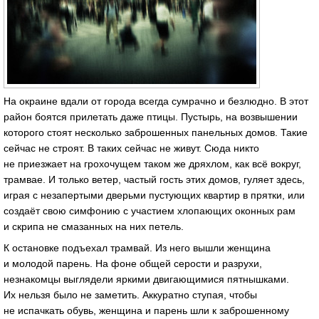
На окраине вдали от города всегда сумрачно и безлюдно. В этот
район боятся прилетать даже птицы. Пустырь, на возвышении
которого стоят несколько заброшенных панельных домов. Такие
сейчас не строят. В таких сейчас не живут. Сюда никто
не приезжает на грохочущем таком же дряхлом, как всё вокруг,
трамвае. И только ветер, частый гость этих домов, гуляет здесь,
играя с незапертыми дверьми пустующих квартир в прятки, или
создаёт свою симфонию с участием хлопающих оконных рам
и скрипа не смазанных на них петель.
К остановке подъехал трамвай. Из него вышли женщина
и молодой парень. На фоне общей серости и разрухи,
незнакомцы выглядели яркими двигающимися пятнышками.
Их нельзя было не заметить. Аккуратно ступая, чтобы
не испачкать обувь, женщина и парень шли к заброшенному