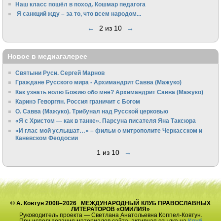
Наш класс пошёл в поход. Кошмар педагога
Я санкций жду – за то, что всем народом...
←
2 из 10
→
Новое в медиагалерее
Святыни Руси. Сергей Марнов
Граждане Русского мира - Архимандрит Савва (Мажуко)
Как узнать волю Божию обо мне? Архимандрит Савва (Мажуко)
Каринэ Геворгян. Россия граничит с Богом
О. Савва (Мажуко). Трибунал над Русской церковью
«Я с Христом — как в танке». Парсуна писателя Яна Таксюра
«И глас мой услышат…» – фильм о митрополите Черкасском и
Каневском Феодосии
1 из 10
→
© А. Ковтун 2008–2026 МЕЖДУНАРОДНЫЙ КЛУБ ПРАВОСЛАВНЫХ
ЛИТЕРАТОРОВ «ОМИЛИЯ»
Руководитель проекта — Светлана Анатольевна Коппел-Ковтун.
При использования материалов сайта, активная ссылка на
Клуб