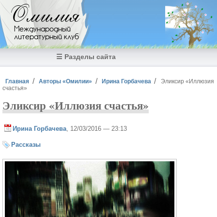
Перейти к основному содержанию
Омилия
Международный
литературный клуб
☰ Разделы сайта
Вы здесь
Главная
Авторы «Омилии»
Ирина Горбачева
Эликсир «Иллюзия
счастья»
Эликсир «Иллюзия счастья»
Ирина Горбачева
, 12/03/2016 — 23:13
Рассказы