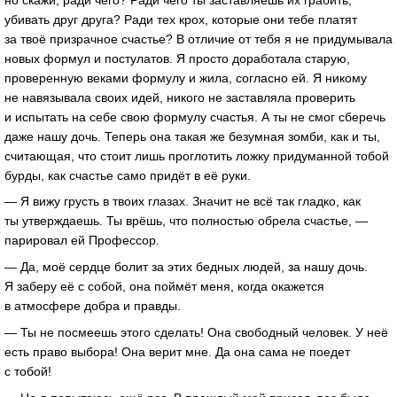
убивать друг друга? Ради тех крох, которые они тебе платят
за твоё призрачное счастье? В отличие от тебя я не придумывала
новых формул и постулатов. Я просто доработала старую,
проверенную веками формулу и жила, согласно ей. Я никому
не навязывала своих идей, никого не заставляла проверить
и испытать на себе свою формулу счастья. А ты не смог сберечь
даже нашу дочь. Теперь она такая же безумная зомби, как и ты,
считающая, что стоит лишь проглотить ложку придуманной тобой
бурды, как счастье само придёт в её руки.
— Я вижу грусть в твоих глазах. Значит не всё так гладко, как
ты утверждаешь. Ты врёшь, что полностью обрела счастье, —
парировал ей Профессор.
— Да, моё сердце болит за этих бедных людей, за нашу дочь.
Я заберу её с собой, она поймёт меня, когда окажется
в атмосфере добра и правды.
— Ты не посмеешь этого сделать! Она свободный человек. У неё
есть право выбора! Она верит мне. Да она сама не поедет
с тобой!