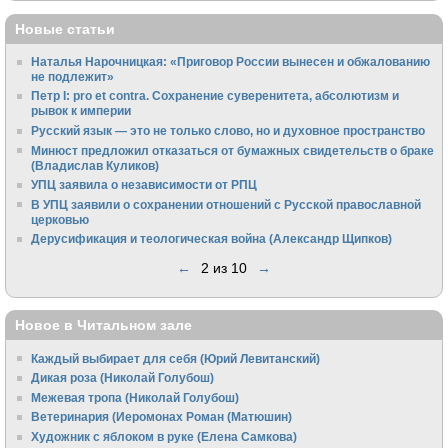
Новые статьи
Наталья Нарочницкая: «Приговор России вынесен и обжалованию
не подлежит»
Петр I: pro et contra. Сохранение суверенитета, абсолютизм и
рывок к империи
Русский язык — это не только слово, но и духовное пространство
Минюст предложил отказаться от бумажных свидетельств о браке
(Владислав Куликов)
УПЦ заявила о независимости от РПЦ
В УПЦ заявили о сохранении отношений с Русской православной
церковью
Дерусификация и теологическая война (Александр Щипков)
←
2 из 10
→
Новое в Читальном зале
Каждый выбирает для себя (Юрий Левитанский)
Дикая роза (Николай Голубош)
Межевая тропа (Николай Голубош)
Ветеринария (Иеромонах Роман (Матюшин)
Художник с яблоком в руке (Елена Самкова)