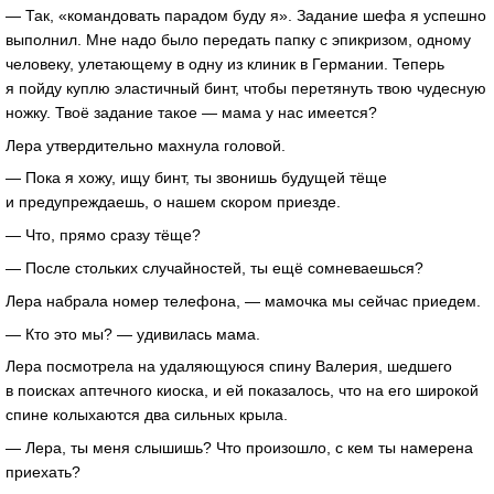
— Так, «командовать парадом буду я». Задание шефа я успешно
выполнил. Мне надо было передать папку с эпикризом, одному
человеку, улетающему в одну из клиник в Германии. Теперь
я пойду куплю эластичный бинт, чтобы перетянуть твою чудесную
ножку. Твоё задание такое — мама у нас имеется?
Лера утвердительно махнула головой.
— Пока я хожу, ищу бинт, ты звонишь будущей тёще
и предупреждаешь, о нашем скором приезде.
— Что, прямо сразу тёще?
— После стольких случайностей, ты ещё сомневаешься?
Лера набрала номер телефона, — мамочка мы сейчас приедем.
— Кто это мы? — удивилась мама.
Лера посмотрела на удаляющуюся спину Валерия, шедшего
в поисках аптечного киоска, и ей показалось, что на его широкой
спине колыхаются два сильных крыла.
— Лера, ты меня слышишь? Что произошло, с кем ты намерена
приехать?