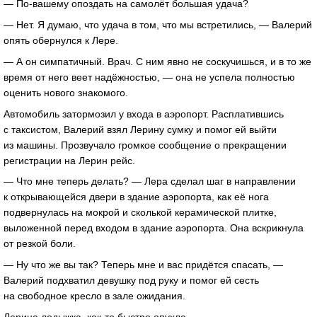
— По-вашему опоздать на самолёт большая удача?
— Нет. Я думаю, что удача в том, что мы встретились, — Валерий
опять обернулся к Лере.
— А он симпатичный. Врач. С ним явно не соскучишься, и в то же
время от него веет надёжностью, — она не успела полностью
оценить нового знакомого.
Автомобиль затормозил у входа в аэропорт. Расплатившись
с таксистом, Валерий взял Лерину сумку и помог ей выйти
из машины. Прозвучало громкое сообщение о прекращении
регистрации на Лерин рейс.
— Что мне теперь делать? — Лера сделал шаг в направлении
к открывающейся двери в здание аэропорта, как её нога
подвернулась на мокрой и сколькой керамической плитке,
выложенной перед входом в здание аэропорта. Она вскрикнула
от резкой боли.
— Ну что же вы так? Теперь мне и вас придётся спасать, —
Валерий подхватил девушку под руку и помог ей сесть
на свободное кресло в зале ожидания.
Лерина лодыжка, как-то быстро опухла.