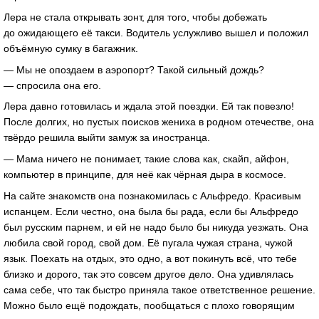
Лера не стала открывать зонт, для того, чтобы добежать
до ожидающего её такси. Водитель услужливо вышел и положил
объёмную сумку в багажник.
— Мы не опоздаем в аэропорт? Такой сильный дождь?
— спросила она его.
Лера давно готовилась и ждала этой поездки. Ей так повезло!
После долгих, но пустых поисков жениха в родном отечестве, она
твёрдо решила выйти замуж за иностранца.
— Мама ничего не понимает, такие слова как, скайп, айфон,
компьютер в принципе, для неё как чёрная дыра в космосе.
На сайте знакомств она познакомилась с Альфредо. Красивым
испанцем. Если честно, она была бы рада, если бы Альфредо
был русским парнем, и ей не надо было бы никуда уезжать. Она
любила свой город, свой дом. Её пугала чужая страна, чужой
язык. Поехать на отдых, это одно, а вот покинуть всё, что тебе
близко и дорого, так это совсем другое дело. Она удивлялась
сама себе, что так быстро приняла такое ответственное решение.
Можно было ещё подождать, пообщаться с плохо говорящим