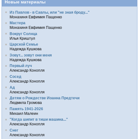
Новые материалы
Из Павлов - в Савлы, или "не зная броду..."
Монахиня Евфимия Пащенко
Мастера
Монахиня Евфимия Пащенко
Вокруг Солнца
Илья Криштул
Царской Семье
Надежда Кушкова
Зовут... зовут они меня
Надежда Кушкова
Первый луч
Александр Конопля
Сосед
Александр Конопля
Ад
Александр Конопля
Детям о Рождестве Иоанна Предтечи
Людмила Громова
Память 1941-2026
Михаил Малеин
"Когда шипит в тиши машина..."
Александр Конопля
Снег
Александр Конопля