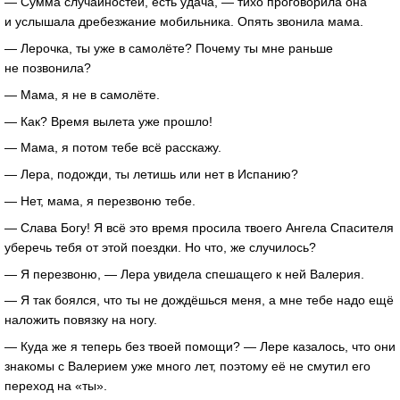
— Сумма случайностей, есть удача, — тихо проговорила она
и услышала дребезжание мобильника. Опять звонила мама.
— Лерочка, ты уже в самолёте? Почему ты мне раньше
не позвонила?
— Мама, я не в самолёте.
— Как? Время вылета уже прошло!
— Мама, я потом тебе всё расскажу.
— Лера, подожди, ты летишь или нет в Испанию?
— Нет, мама, я перезвоню тебе.
— Слава Богу! Я всё это время просила твоего Ангела Спасителя
уберечь тебя от этой поездки. Но что, же случилось?
— Я перезвоню, — Лера увидела спешащего к ней Валерия.
— Я так боялся, что ты не дождёшься меня, а мне тебе надо ещё
наложить повязку на ногу.
— Куда же я теперь без твоей помощи? — Лере казалось, что они
знакомы с Валерием уже много лет, поэтому её не смутил его
переход на «ты».