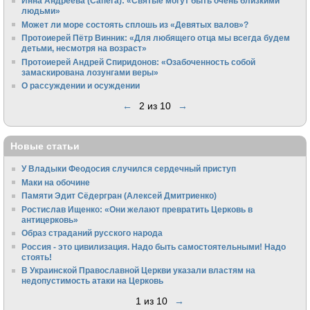
Инна Андреева (Сапега): «Святые могут быть очень близкими
людьми»
Может ли море состоять сплошь из «Девятых валов»?
Протоиерей Пётр Винник: «Для любящего отца мы всегда будем
детьми, несмотря на возраст»
Протоиерей Андрей Спиридонов: «Озабоченность собой
замаскирована лозунгами веры»
О рассуждении и осуждении
←
2 из 10
→
Новые статьи
У Владыки Феодосия случился сердечный приступ
Маки на обочине
Памяти Эдит Сёдергран (Алексей Дмитриенко)
Ростислав Ищенко: «Они желают превратить Церковь в
антицерковь»
Образ страданий русского народа
Россия - это цивилизация. Надо быть самостоятельными! Надо
стоять!
В Украинской Православной Церкви указали властям на
недопустимость атаки на Церковь
1 из 10
→