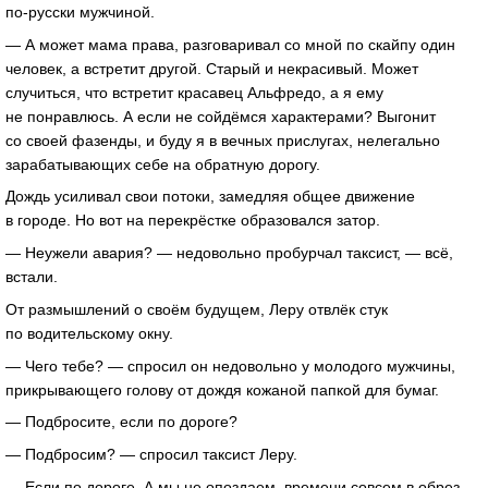
по-русски мужчиной.
— А может мама права, разговаривал со мной по скайпу один
человек, а встретит другой. Старый и некрасивый. Может
случиться, что встретит красавец Альфредо, а я ему
не понравлюсь. А если не сойдёмся характерами? Выгонит
со своей фазенды, и буду я в вечных прислугах, нелегально
зарабатывающих себе на обратную дорогу.
Дождь усиливал свои потоки, замедляя общее движение
в городе. Но вот на перекрёстке образовался затор.
— Неужели авария? — недовольно пробурчал таксист, — всё,
встали.
От размышлений о своём будущем, Леру отвлёк стук
по водительскому окну.
— Чего тебе? — спросил он недовольно у молодого мужчины,
прикрывающего голову от дождя кожаной папкой для бумаг.
— Подбросите, если по дороге?
— Подбросим? — спросил таксист Леру.
— Если по дороге. А мы не опоздаем, времени совсем в обрез.