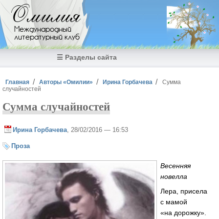
Перейти к основному содержанию
Омилия
Международный
литературный клуб
☰ Разделы сайта
Вы здесь
Главная
Авторы «Омилии»
Ирина Горбачева
Сумма
случайностей
Сумма случайностей
Ирина Горбачева
, 28/02/2016 — 16:53
Проза
Весенняя
новелла
Лера, присела
с мамой
«на дорожку».