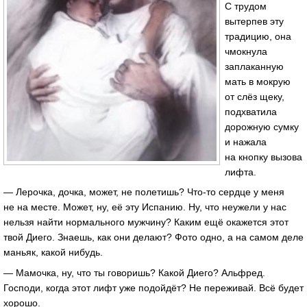
С трудом
вытерпев эту
традицию, она
чмокнула
заплаканную
мать в мокрую
от слёз щеку,
подхватила
дорожную сумку
и нажала
на кнопку вызова
лифта.
— Лерочка, дочка, может, не полетишь? Что-то сердце у меня
не на месте. Может, ну, её эту Испанию. Ну, что неужели у нас
нельзя найти нормального мужчину? Каким ещё окажется этот
твой Диего. Знаешь, как они делают? Фото одно, а на самом деле
маньяк, какой нибудь.
— Мамочка, ну, что ты говоришь? Какой Диего? Альфред.
Господи, когда этот лифт уже подойдёт? Не переживай. Всё будет
хорошо.