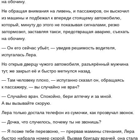
на обочину.
Не обращая внимания на ливень, и пассажиров, он выскочил
из машины и подбежал к впереди стоящему автомобилю,
который, минуту до этого не показывая сигналами, резко
затормозил, заставляя такси, предотвращая аварию, съехать
на обочину.
— Он его сейчас убьёт, — увидев решимость водителя,
испугалась Лера.
Но открыв дверцу чужого автомобиля, разъярённый мужчина
тут, же закрыл её и быстро метнулся назад.
— Там человеку плохо, — испуганно сказал он, обращаясь
к пассажиру, — вы случайно не врач?
— Случайно врач. Спокойно, бери аптечку и за мной.
А вы вызывайте скорую.
Лера только достала телефон из сумочки, как прозвучал звонок.
— Дочка, что случилось, почему ты не звонишь?
— Я позже тебе перезвоню, — прервав мамины стенания, Лера
быстро набрала номер скорой. Вызвав бригаду врачей, она стала