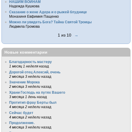
НАШИМ ВОИНАМ
Надежда Кушкова
Сказание о жене Адера и о рыжей блуднице
Монахиня Евфимия Пащенко
Можно ли увидеть Бога? Тайна Святой Троицы
Людмила Громова
1 из 10
→
Новые комментарии
Благодарность мастеру
1 месяц 1 неделя
назад
Дорогой отец Алексий, очень
2 месяца 3 недели
назад
Значение Морока
2 месяца 3 недели
назад
Храни Господь на путях Вашего
3 месяца 1 день
назад
Протитип фрау Берты был
4 месяца 2 недели
назад
Сейчас будет
4 месяца 2 недели
назад
Продолжение.
4 месяца 3 недели
назад