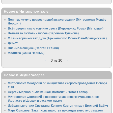
Новое в Читальном зале
Понятие «ум» в православной психотерапии (Митрополит Морфу
Неофит)
Всё говорит нам о кончине света (Иеромонах Роман (Матюшин)
Нельзя за любовь - любое (Вероника Тушнова)
О семи горячностях духа (Архиепископ Иоанн Сан-Францисский )
Дебют
Письмо женщине (Сергей Есенин)
Молитва (Саша Черный)
←
3 из 10
→
Новое в медиагалерее
Митрополит Феодосий об инициативе скорого проведения Собора
УПЦ
Сергей Марнов. "Блаженная, помоги!" - Читает автор
Митрополит Феодосий о перспективах своего суда, вредном
балласте в Церкви и русском языке
Избранные стихи Светланы Коппел-Ковтун читает Дмитрий Бабич
Марк Смирнов: Закат христианства приходит вместе с закатом