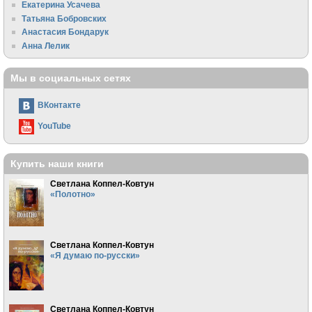
Екатерина Усачева
Татьяна Бобровских
Анастасия Бондарук
Анна Лелик
Мы в социальных сетях
ВКонтакте
YouTube
Купить наши книги
Светлана Коппел-Ковтун
«Полотно»
Светлана Коппел-Ковтун
«Я думаю по-русски»
Светлана Коппел-Ковтун