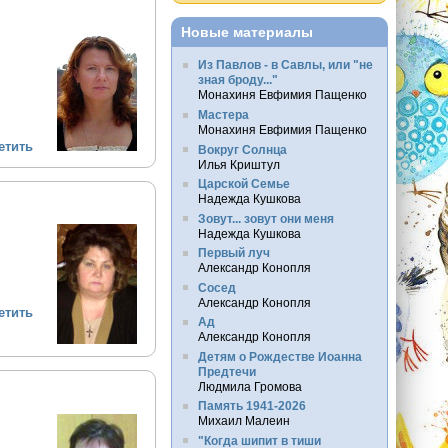
Новые материалы
Из Павлов - в Савлы, или "не
зная броду..."
Монахиня Евфимия Пащенко
Мастера
Монахиня Евфимия Пащенко
етить
Вокруг Солнца
Илья Криштул
Царской Семье
Надежда Кушкова
Зовут... зовут они меня
Надежда Кушкова
Первый луч
Александр Конопля
Сосед
Александр Конопля
етить
Ад
Александр Конопля
Детям о Рождестве Иоанна
Предтечи
Людмила Громова
Память 1941-2026
Михаил Малеин
"Когда шипит в тиши