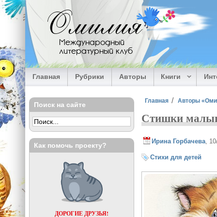
Перейти к основному содержанию
Омилия
Международный
литературный клуб
Главная
Рубрики
Авторы
Книги
Ин
Вы здесь
Главная
Авторы «Ом
Поиск на сайте
Стишки малы
Ирина Горбачева
, 1
Как помочь проекту?
Стихи для детей
ДОРОГИЕ ДРУЗЬЯ!