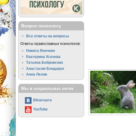
Вопрос психологу
Все ответы на вопросы
Ответы православных психологов:
Никита Яночкин
Екатерина Усачева
Татьяна Бобровских
Анастасия Бондарук
Анна Лелик
Мы в социальных сетях
ВКонтакте
YouTube