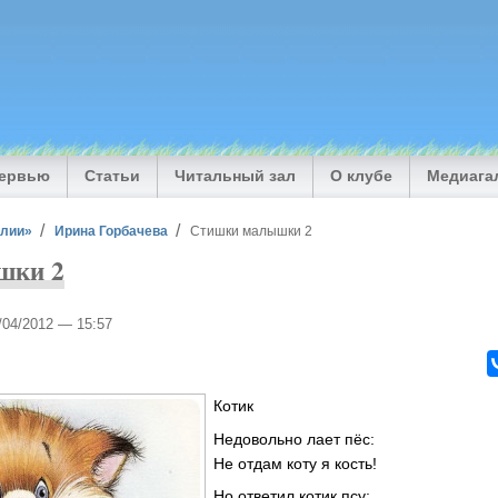
тервью
Статьи
Читальный зал
О клубе
Медиага
илии»
Ирина Горбачева
Стишки малышки 2
шки 2
0/04/2012 — 15:57
Котик
Недовольно лает пёс:
Не отдам коту я кость!
Но ответил котик псу: