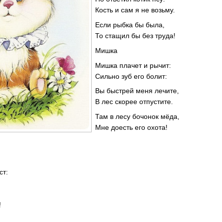
Кость и сам я не возьму.
Если рыбка бы была,
То стащил бы без труда!
Мишка
Мишка плачет и рычит:
Сильно зуб его болит:
Вы быстрей меня лечите,
В лес скорее отпустите.
Там в лесу бочонок мёда,
Мне доесть его охота!
ст:
!