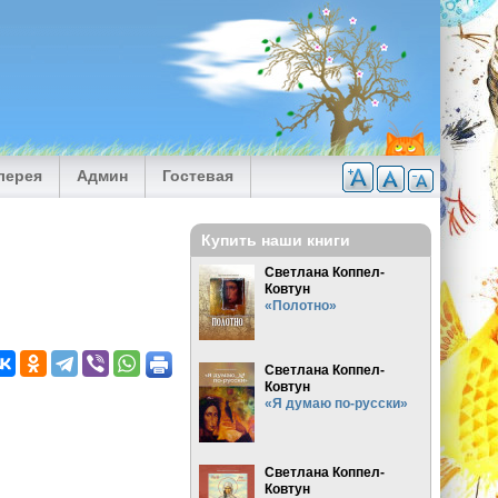
лерея
Админ
Гостевая
Купить наши книги
Светлана Коппел-
Ковтун
«Полотно»
Светлана Коппел-
Ковтун
«Я думаю по-русски»
Светлана Коппел-
Ковтун