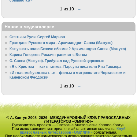
сбываются»
1 из 10
→
Новое в медиагалерее
Святыни Руси. Сергей Марнов
Граждане Русского мира - Архимандрит Савва (Мажуко)
Как узнать волю Божию обо мне? Архимандрит Савва (Мажуко)
Каринэ Геворгян. Россия граничит с Богом
О. Савва (Мажуко). Трибунал над Русской церковью
«Я с Христом — как в танке». Парсуна писателя Яна Таксюра
«И глас мой услышат…» – фильм о митрополите Черкасском и
Каневском Феодосии
1 из 10
→
© А. Ковтун 2008–2026 МЕЖДУНАРОДНЫЙ КЛУБ ПРАВОСЛАВНЫХ
ЛИТЕРАТОРОВ «ОМИЛИЯ»
Руководитель проекта — Светлана Анатольевна Коппел-Ковтун.
При использования материалов сайта, активная ссылка на
Клуб
православных литераторов «ОМИЛИЯ»
обязательна.
При необходимости коммерческого использования текстов обязательно