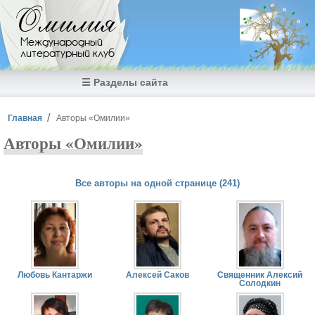
Перейти к основному содержанию
Омилия
Международный
литературный клуб
☰ Разделы сайта
Вы здесь
Главная
Авторы «Омилии»
Авторы «Омилии»
Все авторы на одной странице (241)
Страницы
Любовь Кантаржи
Алексей Саков
Священник Алексий
Солодкин