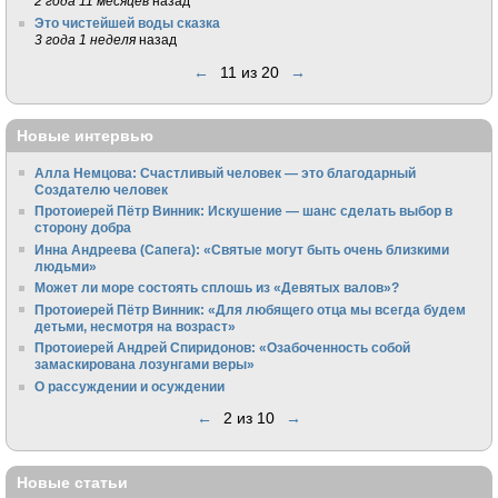
2 года 11 месяцев
назад
Это чистейшей воды сказка
3 года 1 неделя
назад
←
11 из 20
→
Новые интервью
Алла Немцова: Счастливый человек — это благодарный
Создателю человек
Протоиерей Пётр Винник: Искушение — шанс сделать выбор в
сторону добра
Инна Андреева (Сапега): «Святые могут быть очень близкими
людьми»
Может ли море состоять сплошь из «Девятых валов»?
Протоиерей Пётр Винник: «Для любящего отца мы всегда будем
детьми, несмотря на возраст»
Протоиерей Андрей Спиридонов: «Озабоченность собой
замаскирована лозунгами веры»
О рассуждении и осуждении
←
2 из 10
→
Новые статьи