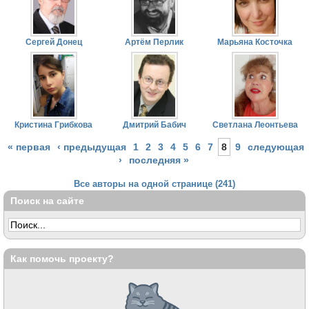
Сергей Донец
Артём Перлик
Марьяна Косточка
Кристина Грибкова
Дмитрий Бабич
Светлана Леонтьева
« первая
‹ предыдущая
1
2
3
4
5
6
7
8
9
следующая
›
последняя »
Все авторы на одной странице (241)
Поиск на сайте
Как помочь проекту?