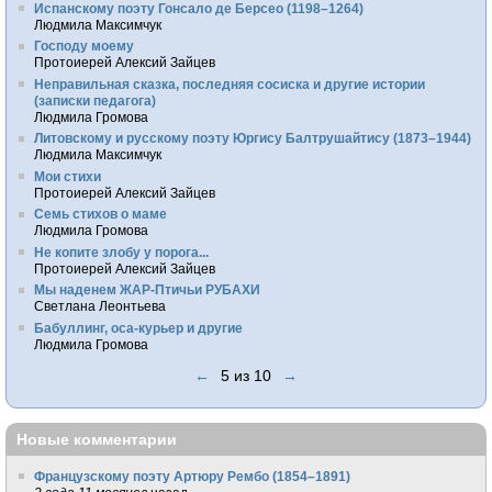
Испанскому поэту Гонсало де Берсео (1198–1264)
Людмила Максимчук
Господу моему
Протоиерей Алексий Зайцев
Неправильная сказка, последняя сосиска и другие истории
(записки педагога)
Людмила Громова
Литовскому и русскому поэту Юргису Балтрушайтису (1873–1944)
Людмила Максимчук
Мои стихи
Протоиерей Алексий Зайцев
Семь стихов о маме
Людмила Громова
Не копите злобу у порога...
Протоиерей Алексий Зайцев
Мы наденем ЖАР-Птичьи РУБАХИ
Светлана Леонтьева
Бабуллинг, оса-курьер и другие
Людмила Громова
←
5 из 10
→
Новые комментарии
Французскому поэту Артюру Рембо (1854–1891)