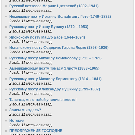
2 года 11 месяцев
назад
Русской поэтессе Марине Цветаевой (1892–1941)
2 года 11 месяцев
назад
Немецкому поэту Иоганну Вольфгангу Гёте (1749–1832)
2 года 11 месяцев
назад
Русскому поэту Ивану Бунину (1870 – 1953)
2 года 11 месяцев
назад
Японскому поэту Мацуо Басё (1644–1694)
2 года 11 месяцев
назад
Испанскому поэту Федерико Гарсиа Лорке (1898–1936)
2 года 11 месяцев
назад
Русскому поэту Михаилу Ломоносову (1711 – 1765)
2 года 11 месяцев
назад
Американскому поэту Томасу Элиоту (1888–1965)
2 года 11 месяцев
назад
Русскому поэту Михаилу Лермонтову (1814 – 1841)
2 года 11 месяцев
назад
Русскому поэту Александру Пушкину (1799–1837)
2 года 11 месяцев
назад
Танечка, мы с тобой учились вместе!
2 года 11 месяцев
назад
Зачем мы здесь?
2 года 11 месяцев
назад
История
2 года 11 месяцев
назад
ПРЕОБРАЖЕНИЕ ГОСПОДНЕ