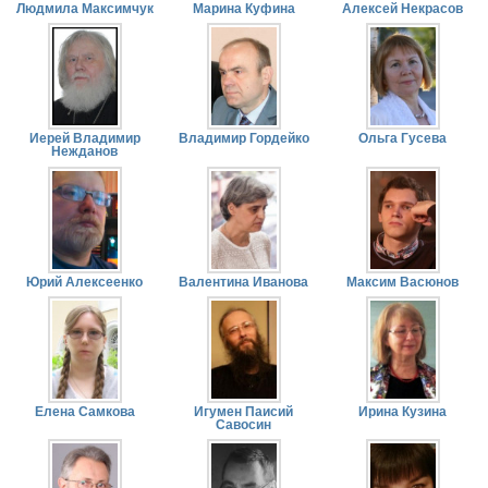
Людмила Максимчук
Марина Куфина
Алексей Некрасов
Иерей Владимир
Владимир Гордейко
Ольга Гусева
Нежданов
Юрий Алексеенко
Валентина Иванова
Максим Васюнов
Елена Самкова
Игумен Паисий
Ирина Кузина
Савосин