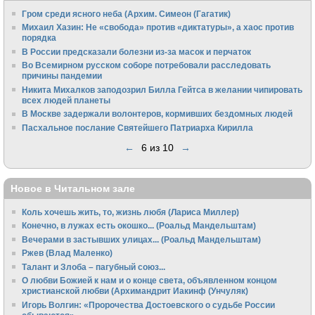
Гром среди ясного неба (Архим. Симеон (Гагатик)
Михаил Хазин: Не «свобода» против «диктатуры», а хаос против
порядка
В России предсказали болезни из-за масок и перчаток
Во Всемирном русском соборе потребовали расследовать
причины пандемии
Никита Михалков заподозрил Билла Гейтса в желании чипировать
всех людей планеты
В Москве задержали волонтеров, кормивших бездомных людей
Пасхальное послание Святейшего Патриарха Кирилла
←
6 из 10
→
Новое в Читальном зале
Коль хочешь жить, то, жизнь любя (Лариса Миллер)
Конечно, в лужах есть окошко... (Роальд Мандельштам)
Вечерами в застывших улицах... (Роальд Мандельштам)
Ржев (Влад Маленко)
Талант и Злоба – пагубный союз...
О любви Божией к нам и о конце света, объявленном концом
христианской любви (Архимандрит Иакинф (Унчуляк)
Игорь Волгин: «Пророчества Достоевского о судьбе России