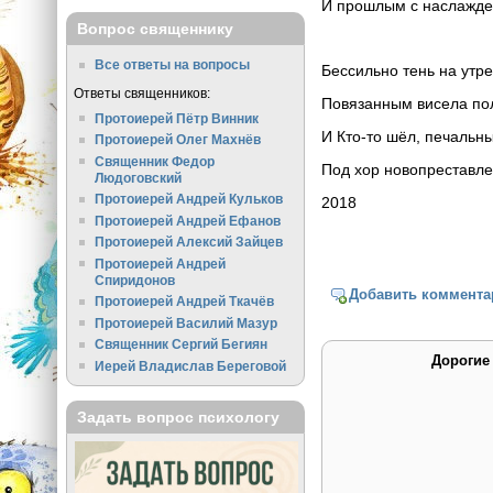
И прошлым с наслажд
Вопрос священнику
Все ответы на вопросы
Бессильно тень на утр
Ответы священников:
Повязанным висела по
Протоиерей Пётр Винник
И Кто-то шёл, печальны
Протоиерей Олег Махнёв
Священник Федор
Под хор новопреставл
Людоговский
Протоиерей Андрей Кульков
2018
Протоиерей Андрей Ефанов
Протоиерей Алексий Зайцев
Протоиерей Андрей
Спиридонов
Добавить коммента
Протоиерей Андрей Ткачёв
Протоиерей Василий Мазур
Священник Сергий Бегиян
Дорогие
Иерей Владислав Береговой
Задать вопрос психологу