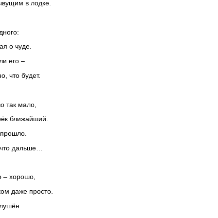
ывущим в лодке.
дного:
ая о чуде.
ли его –
о, что будет.
о так мало,
рёк ближайший.
 прошло.
 что дальше…
о – хорошо,
ом даже просто.
глушён