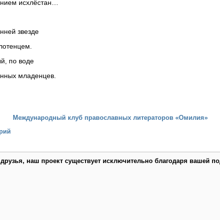
ением исхлёстан…
енней звезде
лотенцем.
й, по воде
енных младенцев.
Международный клуб православных литераторов «Омилия»
рий
 друзья, наш проект существует исключительно благодаря вашей по