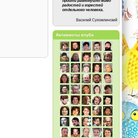
пройти равно­душно мимо
радостей и горестей
отдельного человека.
Василий Сухомлинский
Активисты клуба