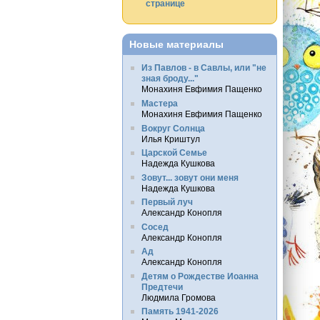
странице
Новые материалы
Из Павлов - в Савлы, или "не
зная броду..."
Монахиня Евфимия Пащенко
Мастера
Монахиня Евфимия Пащенко
Вокруг Солнца
Илья Криштул
Царской Семье
Надежда Кушкова
Зовут... зовут они меня
Надежда Кушкова
Первый луч
Александр Конопля
Сосед
Александр Конопля
Ад
Александр Конопля
Детям о Рождестве Иоанна
Предтечи
Людмила Громова
Память 1941-2026