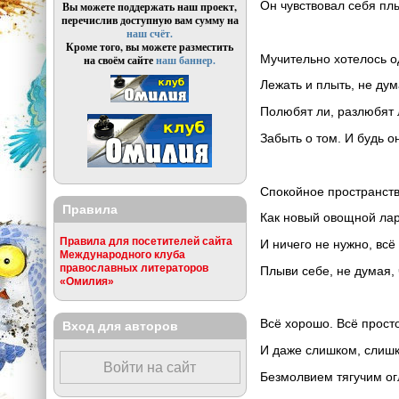
Он чувствовал себя пл
Вы можете поддержать наш проект,
перечислив доступную вам сумму на
наш счёт.
Кроме того, вы можете разместить
Мучительно хотелось о
на своём сайте
наш баннер.
Лежать и плыть, не дум
Полюбят ли, разлюбят 
Забыть о том. И будь он
Спокойное пространств
Правила
Как новый овощной ла
Правила для посетителей сайта
И ничего не нужно, всё
Международного клуба
православных литераторов
Плыви себе, не думая,
«Омилия»
Всё хорошо. Всё прост
Вход для авторов
И даже слишком, слишк
Войти на сайт
Безмолвием тягучим о