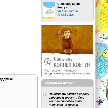
Светлана Коппел-
Ковтун
«Жена Океана
(DiskBook)»
ддержке.
Случайная цитата
Принимать близко к сердцу
радости и горести Оте­
чества способен лишь
тот, кто не может