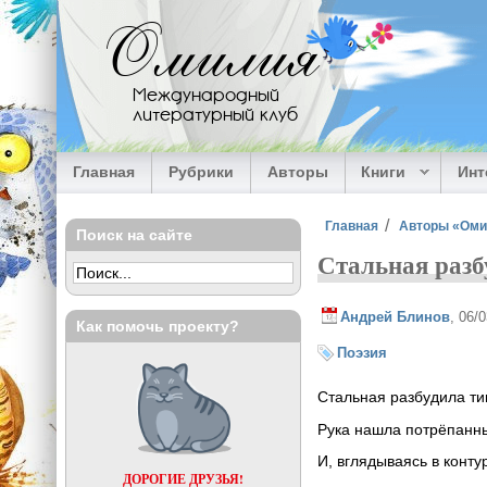
Перейти к основному содержанию
Омилия
Международный
литературный клуб
Главная
Рубрики
Авторы
Книги
Ин
Вы здесь
Главная
Авторы «Ом
Поиск на сайте
Стальная раз
Андрей Блинов
, 06/
Как помочь проекту?
Поэзия
Стальная разбудила т
Рука нашла потрёпанны
И, вглядываясь в конту
ДОРОГИЕ ДРУЗЬЯ!