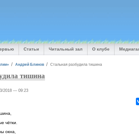
тервью
Статьи
Читальный зал
О клубе
Медиага
илии»
Андрей Блинов
Стальная разбудила тишина
будила тишина
03/2018 — 09:23
ишина,
е чётки.
ры окна,