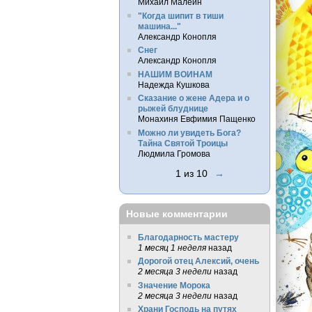
Михаил Малеин
"Когда шипит в тиши
машина..."
Александр Конопля
Снег
Александр Конопля
НАШИМ ВОИНАМ
Надежда Кушкова
Сказание о жене Адера и о
рыжей блуднице
Монахиня Евфимия Пащенко
Можно ли увидеть Бога?
Тайна Святой Троицы
Людмила Громова
1 из 10
→
Новые комментарии
Благодарность мастеру
1 месяц 1 неделя
назад
Дорогой отец Алексий, очень
2 месяца 3 недели
назад
Значение Морока
2 месяца 3 недели
назад
Храни Господь на путях