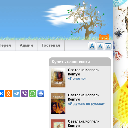
лерея
Админ
Гостевая
Купить наши книги
Светлана Коппел-
Ковтун
«Полотно»
Светлана Коппел-
Ковтун
«Я думаю по-русски»
Светлана Коппел-
Ковтун