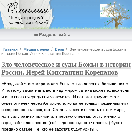
Перейти к основному содержанию
Омилия
Международный
литературный клуб
☰ Разделы сайта
Вы здесь
Главная
Медиагалерея
Вера
Зло человеческое и суды Божьи в
истории России. Иерей Константин Корепанов
Зло человеческое и суды Божьи в истории
России. Иерей Константин Корепанов
«Владыкой этого мира может быть только человек, больше никто.
И поэтому захватить власть над миром сатана может только если
и он в свою очередь вочеловечится. И вот этот триумф его и
будет отмечен через Антихриста, когда не только преданный ему
совершенно человек, сын Сатаны захватит власть в этом мире,
но в силу разных причин и, в первую очередь, отступления от
веры, всё человечество (всё! - до последнего человека) будет
предано сатане. Те, кто не захотят, будут убиты».