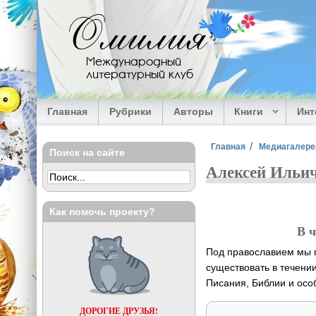
Перейти к основному содержанию
Омилия
Международный
литературный клуб
Главная
Рубрики
Авторы
Книги
Ин
Вы здесь
Главная
Медиагалере
Поиск на сайте
Алексей Ильич
Как помочь проекту?
В 
Под православием мы п
существовать в течени
Писания, Библии и осо
ДОРОГИЕ ДРУЗЬЯ!