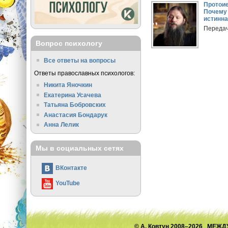
Протои
Почему
истинна
Передач
Вопрос психологу
Все ответы на вопросы
Ответы православных психологов:
Никита Яночкин
Екатерина Усачева
Татьяна Бобровских
Анастасия Бондарук
Анна Лелик
Мы в социальных сетях
ВКонтакте
YouTube
© А. Ковтун 2008–2026 М