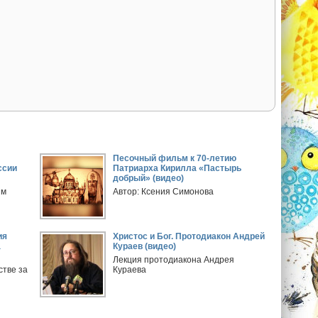
Песочный фильм к 70-летию
ссии
Патриарха Кирилла «Пастырь
добрый» (видео)
ым
Автор: Ксения Симонова
ия
Христос и Бог. Протодиакон Андрей
а
Кураев (видео)
Лекция протодиакона Андрея
стве за
Кураева