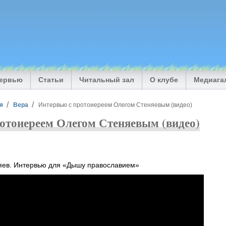
тервью
Статьи
Читальный зал
О клубе
Медиага
я
Вера
Интервью с протоиереем Олегом Стеняевым (видео)
отоиереем Олегом Стеняевым (видео)
яев. Интервью для «Дышу православием»