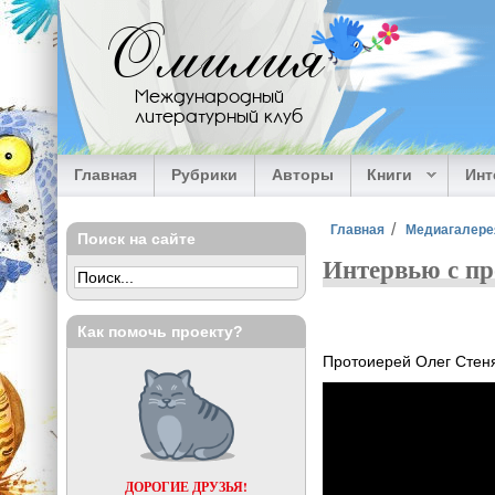
Перейти к основному содержанию
Омилия
Международный
литературный клуб
Главная
Рубрики
Авторы
Книги
Ин
Вы здесь
Главная
Медиагалере
Поиск на сайте
Интервью с пр
Как помочь проекту?
Протоиерей Олег Стен
ДОРОГИЕ ДРУЗЬЯ!