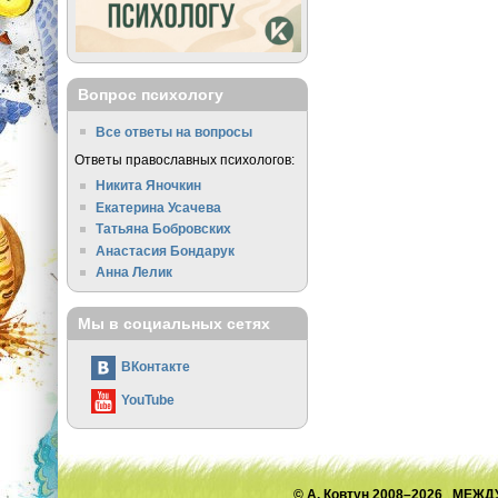
Вопрос психологу
Все ответы на вопросы
Ответы православных психологов:
Никита Яночкин
Екатерина Усачева
Татьяна Бобровских
Анастасия Бондарук
Анна Лелик
Мы в социальных сетях
ВКонтакте
YouTube
© А. Ковтун 2008–2026 М