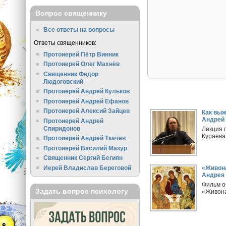
Вопрос священнику
Все ответы на вопросы
Ответы священников:
Протоиерей Пётр Винник
Протоиерей Олег Махнёв
Священник Федор
Людоговский
Протоиерей Андрей Кульков
Протоиерей Андрей Ефанов
Протоиерей Алексий Зайцев
Как выж
Андрей 
Протоиерей Андрей
Спиридонов
Лекция 
Кураева
Протоиерей Андрей Ткачёв
Протоиерей Василий Мазур
Священник Сергий Бегиян
Иерей Владислав Береговой
«Живона
Андрея 
Фильм о
Задать вопрос психологу
«Живона