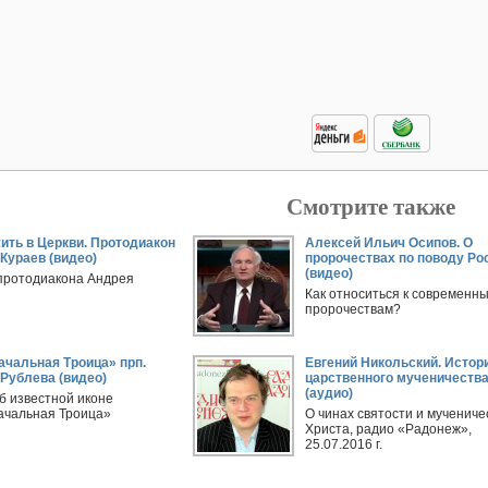
Смотрите также
ить в Церкви. Протодиакон
Алексей Ильич Осипов. О
Кураев (видео)
пророчествах по поводу Ро
(видео)
протодиакона Андрея
Как относиться к современн
пророчествам?
чальная Троица» прп.
Евгений Никольский. Истор
Рублева (видео)
царственного мученичеств
(аудио)
б известной иконе
чальная Троица»
О чинах святости и мучениче
Христа, радио «Радонеж»,
25.07.2016 г.