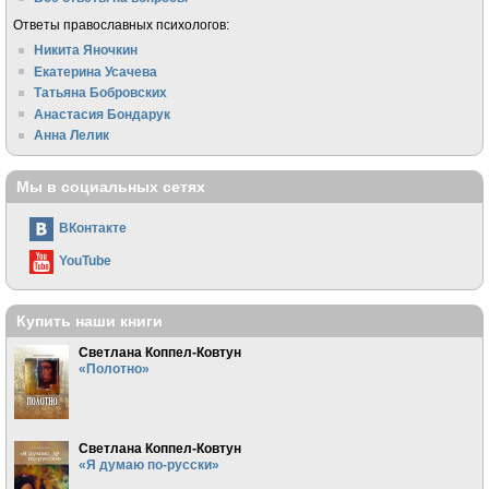
Ответы православных психологов:
Никита Яночкин
Екатерина Усачева
Татьяна Бобровских
Анастасия Бондарук
Анна Лелик
Мы в социальных сетях
ВКонтакте
YouTube
Купить наши книги
Светлана Коппел-Ковтун
«Полотно»
Светлана Коппел-Ковтун
«Я думаю по-русски»