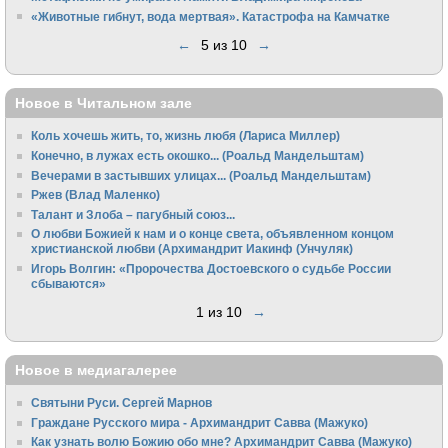
«Животные гибнут, вода мертвая». Катастрофа на Камчатке
←
5 из 10
→
Новое в Читальном зале
Коль хочешь жить, то, жизнь любя (Лариса Миллер)
Конечно, в лужах есть окошко... (Роальд Мандельштам)
Вечерами в застывших улицах... (Роальд Мандельштам)
Ржев (Влад Маленко)
Талант и Злоба – пагубный союз...
О любви Божией к нам и о конце света, объявленном концом
христианской любви (Архимандрит Иакинф (Унчуляк)
Игорь Волгин: «Пророчества Достоевского о судьбе России
сбываются»
1 из 10
→
Новое в медиагалерее
Святыни Руси. Сергей Марнов
Граждане Русского мира - Архимандрит Савва (Мажуко)
Как узнать волю Божию обо мне? Архимандрит Савва (Мажуко)