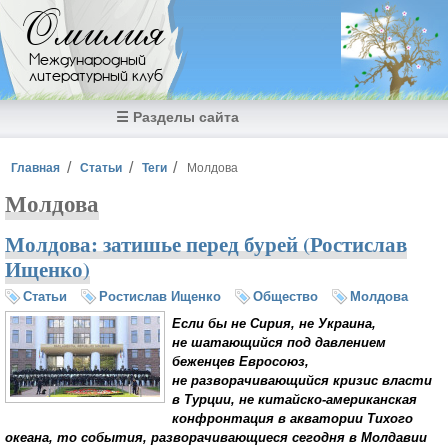
Перейти к основному содержанию
Омилия
Международный
литературный клуб
☰ Разделы сайта
Вы здесь
Главная
Статьи
Теги
Молдова
Молдова
Молдова: затишье перед бурей (Ростислав
Ищенко)
Статьи
Ростислав Ищенко
Общество
Молдова
Если бы не Сирия, не Украина,
не шатающийся под давлением
беженцев Евросоюз,
не разворачивающийся кризис власти
в Турции, не китайско-американская
конфронтация в акватории Тихого
океана, то события, разворачивающиеся сегодня в Молдавии