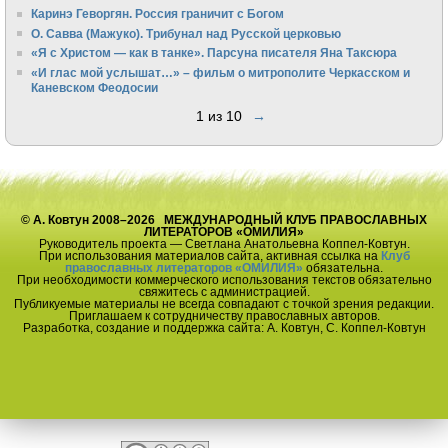
Каринэ Геворгян. Россия граничит с Богом
О. Савва (Мажуко). Трибунал над Русской церковью
«Я с Христом — как в танке». Парсуна писателя Яна Таксюра
«И глас мой услышат…» – фильм о митрополите Черкасском и
Каневском Феодосии
1 из 10
→
© А. Ковтун 2008–2026 МЕЖДУНАРОДНЫЙ КЛУБ ПРАВОСЛАВНЫХ
ЛИТЕРАТОРОВ «ОМИЛИЯ»
Руководитель проекта — Светлана Анатольевна Коппел-Ковтун.
При использования материалов сайта, активная ссылка на
Клуб
православных литераторов «ОМИЛИЯ»
обязательна.
При необходимости коммерческого использования текстов обязательно
свяжитесь с администрацией.
Публикуемые материалы не всегда совпадают с точкой зрения редакции.
Приглашаем к сотрудничеству православных авторов.
Разработка, создание и поддержка сайта: А. Ковтун, С. Коппел-Ковтун