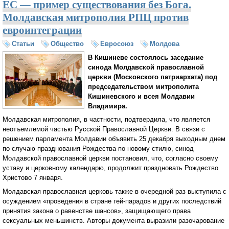
ЕС — пример существования без Бога.
Молдавская митрополия РПЦ против
евроинтеграции
Статьи
Общество
Евросоюз
Молдова
В Кишиневе состоялось заседание
синода Молдавской православной
церкви (Московского патриархата) под
председательством митрополита
Кишиневского и всея Молдавии
Владимира.
Молдавская митрополия, в частности, подтвердила, что является
неотъемлемой частью Русской Православной Церкви. В связи с
решением парламента Молдавии объявить 25 декабря выходным днем
по случаю празднования Рождества по новому стилю, синод
Молдавской православной церкви постановил, что, согласно своему
уставу и церковному календарю, продолжит праздновать Рождество
Христово 7 января.
Молдавская православная церковь также в очередной раз выступила с
осуждением «проведения в стране гей-парадов и других последствий
принятия закона о равенстве шансов», защищающего права
сексуальных меньшинств. Авторы документа выразили разочарование