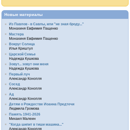
Новые материалы
Из Павлов - в Савлы, или "не зная броду..."
Монахиня Евфимия Пащенко
Мастера
Монахиня Евфимия Пащенко
Вокруг Солнца
Илья Криштул
Царской Семье
Надежда Кушкова
Зовут... зовут они меня
Надежда Кушкова
Первый луч
Александр Конопля
Сосед
Александр Конопля
Ад
Александр Конопля
Детям о Рождестве Иоанна Предтечи
Людмила Громова
Память 1941-2026
Михаил Малеин
"Когда шипит в тиши машина..."
Александр Конопля