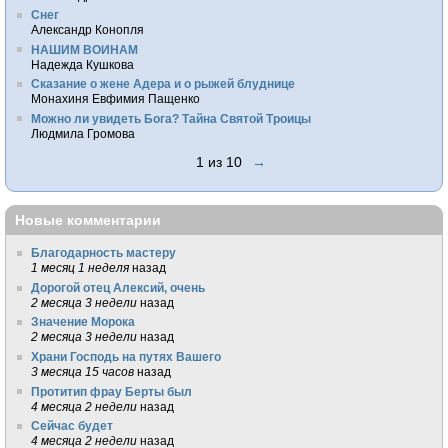
Снег
Александр Конопля
НАШИМ ВОИНАМ
Надежда Кушкова
Сказание о жене Адера и о рыжей блуднице
Монахиня Евфимия Пащенко
Можно ли увидеть Бога? Тайна Святой Троицы
Людмила Громова
1 из 10
→
Новые комментарии
Благодарность мастеру
1 месяц 1 неделя
назад
Дорогой отец Алексий, очень
2 месяца 3 недели
назад
Значение Морока
2 месяца 3 недели
назад
Храни Господь на путях Вашего
3 месяца 15 часов
назад
Протитип фрау Берты был
4 месяца 2 недели
назад
Сейчас будет
4 месяца 2 недели
назад