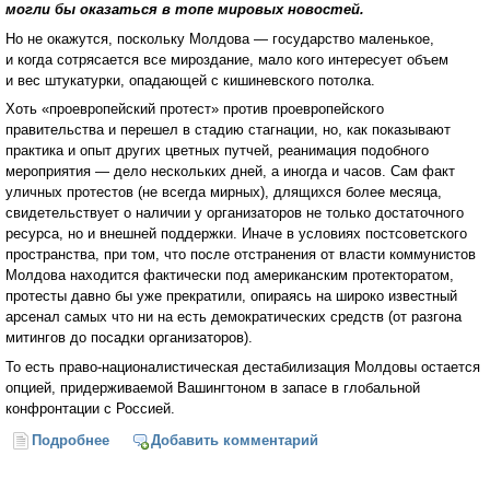
могли бы оказаться в топе мировых новостей.
Но не окажутся, поскольку Молдова — государство маленькое,
и когда сотрясается все мироздание, мало кого интересует объем
и вес штукатурки, опадающей с кишиневского потолка.
Хоть «проевропейский протест» против проевропейского
правительства и перешел в стадию стагнации, но, как показывают
практика и опыт других цветных путчей, реанимация подобного
мероприятия — дело нескольких дней, а иногда и часов. Сам факт
уличных протестов (не всегда мирных), длящихся более месяца,
свидетельствует о наличии у организаторов не только достаточного
ресурса, но и внешней поддержки. Иначе в условиях постсоветского
пространства, при том, что после отстранения от власти коммунистов
Молдова находится фактически под американским протекторатом,
протесты давно бы уже прекратили, опираясь на широко известный
арсенал самых что ни на есть демократических средств (от разгона
митингов до посадки организаторов).
То есть право-националистическая дестабилизация Молдовы остается
опцией, придерживаемой Вашингтоном в запасе в глобальной
конфронтации с Россией.
Подробнее
о Молдова: затишье перед бурей (Ростислав
Добавить комментарий
Ищенко)