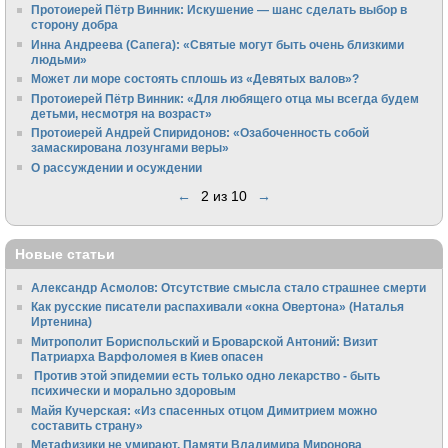
Протоиерей Пётр Винник: Искушение — шанс сделать выбор в
сторону добра
Инна Андреева (Сапега): «Святые могут быть очень близкими
людьми»
Может ли море состоять сплошь из «Девятых валов»?
Протоиерей Пётр Винник: «Для любящего отца мы всегда будем
детьми, несмотря на возраст»
Протоиерей Андрей Спиридонов: «Озабоченность собой
замаскирована лозунгами веры»
О рассуждении и осуждении
←
2 из 10
→
Новые статьи
Александр Асмолов: Отсутствие смысла стало страшнее смерти
Как русские писатели распахивали «окна Овертона» (Наталья
Иртенина)
Митрополит Бориспольский и Броварской Антоний: Визит
Патриарха Варфоломея в Киев опасен
Против этой эпидемии есть только одно лекарство - быть
психически и морально здоровым
Майя Кучерская: «Из спасенных отцом Димитрием можно
составить страну»
Метафизики не умирают. Памяти Владимира Миронова