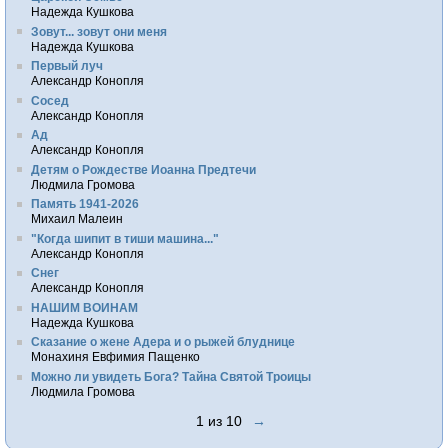
Надежда Кушкова
Зовут... зовут они меня
Надежда Кушкова
Первый луч
Александр Конопля
Сосед
Александр Конопля
Ад
Александр Конопля
Детям о Рождестве Иоанна Предтечи
Людмила Громова
Память 1941-2026
Михаил Малеин
"Когда шипит в тиши машина..."
Александр Конопля
Снег
Александр Конопля
НАШИМ ВОИНАМ
Надежда Кушкова
Сказание о жене Адера и о рыжей блуднице
Монахиня Евфимия Пащенко
Можно ли увидеть Бога? Тайна Святой Троицы
Людмила Громова
1 из 10
→