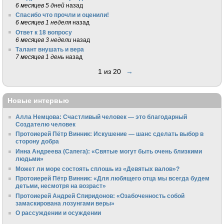
6 месяцев 5 дней
назад
Спасибо что прочли и оценили!
6 месяцев 1 неделя
назад
Ответ к 18 вопросу
6 месяцев 3 недели
назад
Талант внушать и вера
7 месяцев 1 день
назад
1 из 20
→
Новые интервью
Алла Немцова: Счастливый человек — это благодарный
Создателю человек
Протоиерей Пётр Винник: Искушение — шанс сделать выбор в
сторону добра
Инна Андреева (Сапега): «Святые могут быть очень близкими
людьми»
Может ли море состоять сплошь из «Девятых валов»?
Протоиерей Пётр Винник: «Для любящего отца мы всегда будем
детьми, несмотря на возраст»
Протоиерей Андрей Спиридонов: «Озабоченность собой
замаскирована лозунгами веры»
О рассуждении и осуждении