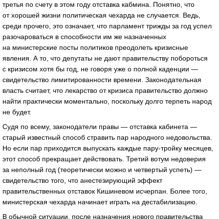
третья по счету в этом году отставка кабмина. Понятно, что
от хорошей жизни политическая чехарда не случается. Ведь,
среди прочего, это означает, что парламент трижды за год успел
разочароваться в способности им же назначенных
на министерские посты политиков преодолеть кризисные
явления. А то, что депутаты не дают правительству побороться
с кризисом хотя бы год, не говоря уже о полной каденции —
свидетельство лимитированности времени. Законодательная
власть считает, что лекарство от кризиса правительство должно
найти практически моментально, поскольку долго терпеть народ
не будет.
Судя по всему, законодатели правы — отставка кабинета —
старый известный способ стравить пар народного недовольства.
Но если пар приходится выпускать каждые пару-тройку месяцев,
этот способ прекращает действовать. Третий вотум недоверия
за неполный год (теоретически можно и четвертый успеть) —
свидетельство того, что анестезирующий эффект
правительственных отставок Кишиневом исчерпан. Более того,
министерская чехарда начинает играть на дестабилизацию.
В обычной ситуации, после назначения нового правительства