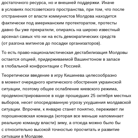
достаточного ресурса, но и внешней поддержки. Иначе
в условиях постсоветского пространства, при том, что после
отстранения от власти коммунистов Молдова находится
фактически под американским протекторатом, протесты
давно бы уже прекратили, опираясь на широко известный
арсенал самых что ни на есть демократических средств
(от разгона митингов до посадки организаторов).
То есть право-националистическая дестабилизация Молдовы
остается опцией, придерживаемой Вашингтоном в запасе
в глобальной конфронтации с Россией.
Теоретически введение в игру Кишинева целесообразно
в момент очередного критического обострения украинской
ситуации, поэтому общее ослабление киевского режима,
продемонстрированное в ходе прошедших 25 октября местных
выборов, несет опосредованную угрозу ухудшения молдавской
ситуации. Впрочем, к январю станет понятно, переживет ли
порошенковская команда (которая все меньше напоминает
реальную команду власти) зиму, а отсюда можно было бы
с относительно высокой точностью просчитать и развитие
ситуации в Молдове.