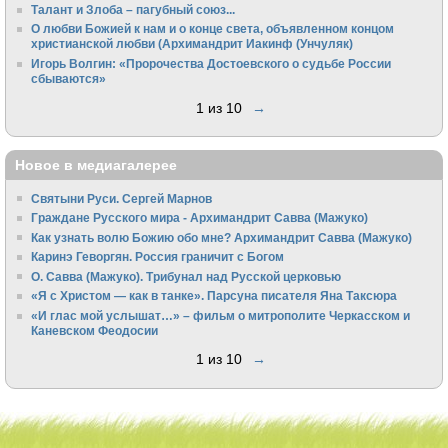
Талант и Злоба – пагубный союз...
О любви Божией к нам и о конце света, объявленном концом
христианской любви (Архимандрит Иакинф (Унчуляк)
Игорь Волгин: «Пророчества Достоевского о судьбе России
сбываются»
1 из 10
→
Новое в медиагалерее
Святыни Руси. Сергей Марнов
Граждане Русского мира - Архимандрит Савва (Мажуко)
Как узнать волю Божию обо мне? Архимандрит Савва (Мажуко)
Каринэ Геворгян. Россия граничит с Богом
О. Савва (Мажуко). Трибунал над Русской церковью
«Я с Христом — как в танке». Парсуна писателя Яна Таксюра
«И глас мой услышат…» – фильм о митрополите Черкасском и
Каневском Феодосии
1 из 10
→