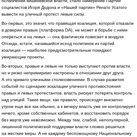
ослаблении кишиневской власти, стало намерение Партии
социалистов Игоря Додона и «Нашей партии» Ренато Усатого
вывести на уличный протест левые силы.
Во-первых, это значит, что правящая коалиция, которой отказали
в доверии правые (платформа DA), не может в борьбе с ними
опереться и на левых — она фактически повисает в воздухе.
Отсюда, кстати, начавшийся исход политиков из партий
коалиции — наиболее предусмотрительные покидают
умирающие проекты.
Во-вторых, правые и левые не только выступают против власти,
но и резко непримиримо настроены в отношении друг друга.
А это чревато уличными столкновениями. В случае развития
событий по сценарию эскалации уличного противостояния
правых и левых протестантов, власть рискует потерять контроль
над улицей. Такие вещи, как правило, происходят внезапно:
утром еще все как обычно, а к вечеру власть уже не контролирует
ничего, кроме собственных кабинетов, и восстановить порядок
без жертв уже невозможно. Между тем, слабой, непопулярной,
лишенной политической поддержки власти сложно решиться
на жесткие меры. А не каждому беспомощному Национальному