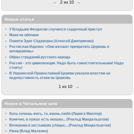
←
2 из 10
→
Новые статьи
У Владыки Феодосия случился сердечный приступ
Маки на обочине
Памяти Эдит Сёдергран (Алексей Дмитриенко)
Ростислав Ищенко: «Они желают превратить Церковь в
антицерковь»
Образ страданий русского народа
Россия - это цивилизация. Надо быть самостоятельными! Надо
стоять!
В Украинской Православной Церкви указали властям на
недопустимость атаки на Церковь
1 из 10
→
Новое в Читальном зале
Коль хочешь жить, то, жизнь любя (Лариса Миллер)
Конечно, в лужах есть окошко... (Роальд Мандельштам)
Вечерами в застывших улицах... (Роальд Мандельштам)
Ржев (Влад Маленко)