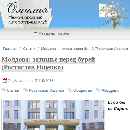
Перейти к основному содержанию
Омилия
Международный
литературный клуб
☰ Разделы сайта
Вы здесь
Главная
Статьи
Молдова: затишье перед бурей (Ростислав Ищенко)
Молдова: затишье перед бурей
(Ростислав Ищенко)
Опубликовано: 31/10/2015
Статьи
Ростислав Ищенко
Общество
Молдова
Если бы
не Сирия,