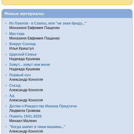
Новые материалы
Из Павлов - в Савлы, или "не зная броду..."
Монахиня Евфимия Пащенко
Мастера
Монахиня Евфимия Пащенко
Вокруг Солнца
Илья Криштул
Царской Семье
Надежда Кушкова
Зовут... зовут они меня
Надежда Кушкова
Первый луч
Александр Конопля
Сосед
Александр Конопля
Ад
Александр Конопля
Детям о Рождестве Иоанна Предтечи
Людмила Громова
Память 1941-2026
Михаил Малеин
"Когда шипит в тиши машина..."
Александр Конопля