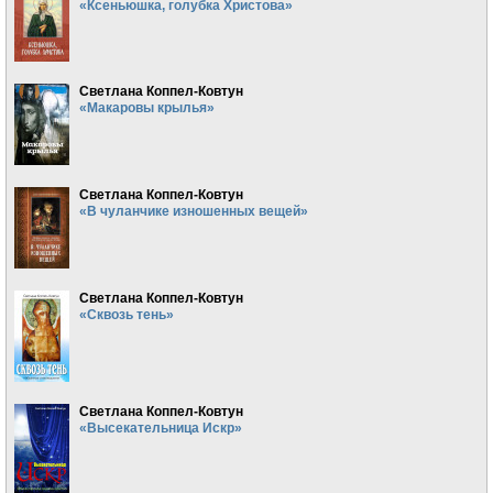
«Ксеньюшка, голубка Христова»
Светлана Коппел-Ковтун
«Макаровы крылья»
Светлана Коппел-Ковтун
«В чуланчике изношенных вещей»
Светлана Коппел-Ковтун
«Сквозь тень»
Светлана Коппел-Ковтун
«Высекательница Искр»