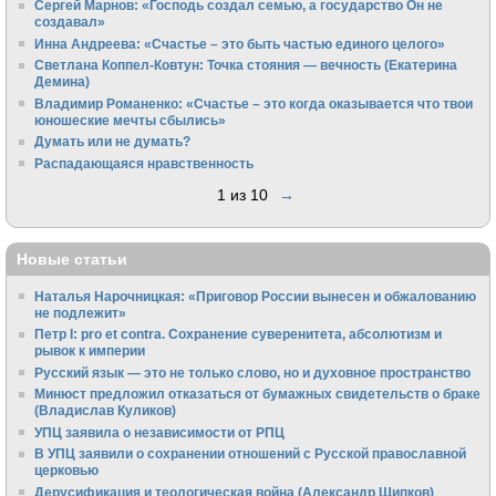
Сергей Марнов: «Господь создал семью, а государство Он не
создавал»
Инна Андреева: «Счастье – это быть частью единого целого»
Светлана Коппел-Ковтун: Точка стояния — вечность (Екатерина
Демина)
Владимир Романенко: «Счастье – это когда оказывается что твои
юношеские мечты сбылись»
Думать или не думать?
Распадающаяся нравственность
1 из 10
→
Новые статьи
Наталья Нарочницкая: «Приговор России вынесен и обжалованию
не подлежит»
Петр I: pro et contra. Сохранение суверенитета, абсолютизм и
рывок к империи
Русский язык — это не только слово, но и духовное пространство
Минюст предложил отказаться от бумажных свидетельств о браке
(Владислав Куликов)
УПЦ заявила о независимости от РПЦ
В УПЦ заявили о сохранении отношений с Русской православной
церковью
Дерусификация и теологическая война (Александр Щипков)