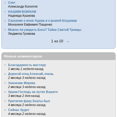
Снег
Александр Конопля
НАШИМ ВОИНАМ
Надежда Кушкова
Сказание о жене Адера и о рыжей блуднице
Монахиня Евфимия Пащенко
Можно ли увидеть Бога? Тайна Святой Троицы
Людмила Громова
1 из 10
→
Новые комментарии
Благодарность мастеру
1 месяц 1 неделя
назад
Дорогой отец Алексий, очень
2 месяца 3 недели
назад
Значение Морока
2 месяца 3 недели
назад
Храни Господь на путях Вашего
3 месяца 2 дня
назад
Протитип фрау Берты был
4 месяца 2 недели
назад
Сейчас будет
4 месяца 2 недели
назад