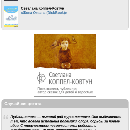
Светлана Коппел-Ковтун
«Жена Океана (DiskBook)»
Случайная цитата
Публицистика — высший род журналистики. Она выделяется
тем, что всегда исполнена полемики, спора, борьбы за новые
идеи. С творчеством несовместимы робость и
трафаретность мысли, иллюстративность и