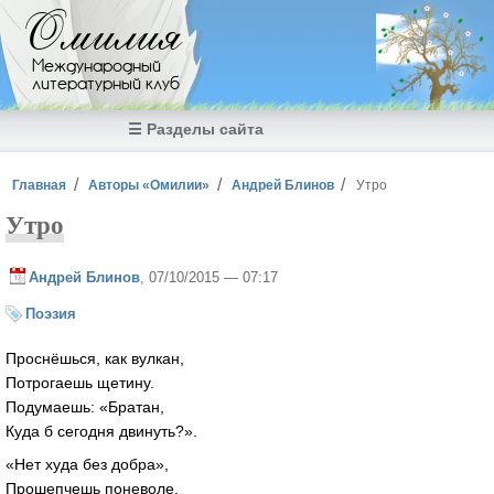
Перейти к основному содержанию
Омилия
Международный
литературный клуб
☰ Разделы сайта
Вы здесь
Главная
Авторы «Омилии»
Андрей Блинов
Утро
Утро
Андрей Блинов
, 07/10/2015 — 07:17
Поэзия
Проснёшься, как вулкан,
Потрогаешь щетину.
Подумаешь: «Братан,
Куда б сегодня двинуть?».
«Нет худа без добра»,
Прошепчешь поневоле.