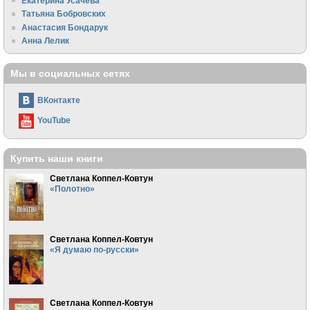
Екатерина Усачева
Татьяна Бобровских
Анастасия Бондарук
Анна Лелик
Мы в социальных сетях
ВКонтакте
YouTube
Купить наши книги
Светлана Коппел-Ковтун
«Полотно»
Светлана Коппел-Ковтун
«Я думаю по-русски»
Светлана Коппел-Ковтун