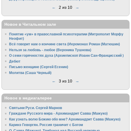
←
2 из 10
→
Новое в Читальном зале
Понятие «ум» в православной психотерапии (Митрополит Морфу
Неофит)
Всё говорит нам о кончине света (Иеромонах Роман (Матюшин)
Нельзя за любовь - любое (Вероника Тушнова)
О семи горячностях духа (Архиепископ Иоанн Сан-Францисский )
Дебют
Письмо женщине (Сергей Есенин)
Молитва (Саша Черный)
←
3 из 10
→
Новое в медиагалерее
Святыни Руси. Сергей Марнов
Граждане Русского мира - Архимандрит Савва (Мажуко)
Как узнать волю Божию обо мне? Архимандрит Савва (Мажуко)
Каринэ Геворгян. Россия граничит с Богом
О. Савва (Мажуко). Трибунал над Русской церковью