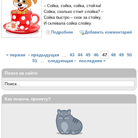
– Сойка, сойка, сойка, стой-ка!
Сойка, сколько стоит слойка? –
Сойка быстро – скок за стойку,
И склевала сойка слойку.
Подробнее
о На пол упал с молоком
Добавить комментарий
бокал... 19 скороговорок о еде
Страницы
« первая
‹ предыдущая
…
43
44
45
46
47
48
49
50
51
…
следующая ›
последняя »
Поиск на сайте
Как помочь проекту?