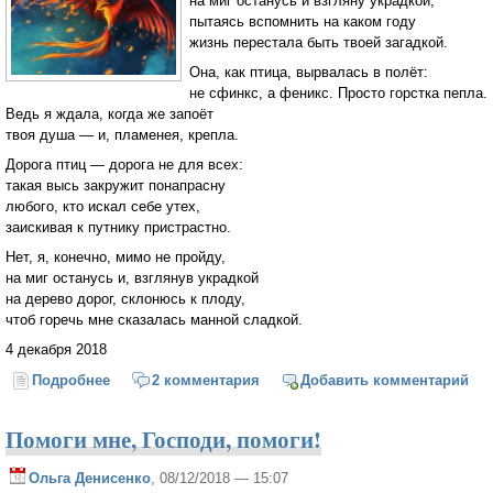
на миг останусь и взгляну украдкой,
пытаясь вспомнить на каком году
жизнь перестала быть твоей загадкой.
Она, как птица, вырвалась в полёт:
не сфинкс, а феникс. Просто горстка пепла.
Ведь я ждала, когда же запоёт
твоя душа — и, пламенея, крепла.
Дорога птиц — дорога не для всех:
такая высь закружит понапрасну
любого, кто искал себе утех,
заискивая к путнику пристрастно.
Нет, я, конечно, мимо не пройду,
на миг останусь и, взглянув украдкой
на дерево дорог, склонюсь к плоду,
чтоб горечь мне сказалась манной сладкой.
4 декабря 2018
Подробнее
о Не сфинкс, а феникс
2 комментария
Добавить комментарий
Помоги мне, Господи, помоги!
Ольга Денисенко
, 08/12/2018 — 15:07