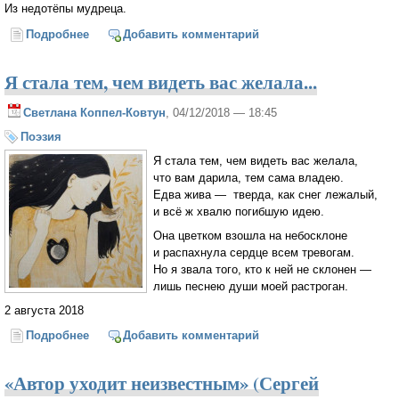
Из недотёпы мудреца.
Подробнее
о Взгляну на дальние просторы
Добавить комментарий
Я стала тем, чем видеть вас желала...
Светлана Коппел-Ковтун
, 04/12/2018 — 18:45
Поэзия
Я стала тем, чем видеть вас желала,
что вам дарила, тем сама владею.
Едва жива — тверда, как снег лежалый,
и всё ж хвалю погибшую идею.
Она цветком взошла на небосклоне
и распахнула сердце всем тревогам.
Но я звала того, кто к ней не склонен —
лишь песнею души моей растроган.
2 августа 2018
Подробнее
о Я стала тем, чем видеть вас желала...
Добавить комментарий
«Автор уходит неизвестным» (Сергей