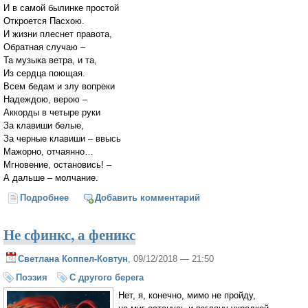
И в самой былинке простой
Откроется Пасхою.
И жизни плеснет правота,
Обратная случаю –
Та музыка ветра, и та,
Из сердца поющая.
Всем бедам и злу вопреки
Надеждою, верою –
Аккорды в четыре руки
За клавиши белые,
За черные клавиши – ввысь
Мажорно, отчаянно…
Мгновение, остановись! –
А дальше – молчание.
Подробнее
о Была ли души темнота до боли изучена
Добавить комментарий
Не сфинкс, а феникс
Светлана Коппел-Ковтун
, 09/12/2018 — 21:50
Поэзия
С другого берега
Нет, я, конечно, мимо не пройду,