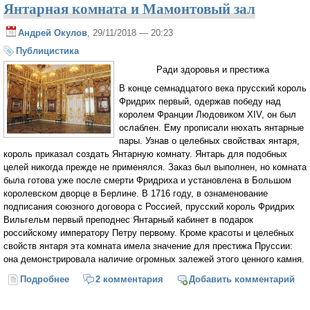
Янтарная комната и Мамонтовый зал
Андрей Окулов
, 29/11/2018 — 20:23
Публицистика
Ради здоровья и престижа
В конце семнадцатого века прусский король
Фридрих первый, одержав победу над
королем Франции Людовиком XIV, он был
ослаблен. Ему прописали нюхать янтарные
пары. Узнав о целебных свойствах янтаря,
король приказал создать Янтарную комнату. Янтарь для подобных
целей никогда прежде не применялся. Заказ был выполнен, но комната
была готова уже после смерти Фридриха и установлена в Большом
королевском дворце в Берлине. В 1716 году, в ознаменование
подписания союзного договора с Россией, прусский король Фридрих
Вильгельм первый преподнес Янтарный кабинет в подарок
российскому императору Петру первому. Кроме красоты и целебных
свойств янтаря эта комната имела значение для престижа Пруссии:
она демонстрировала наличие огромных залежей этого ценного камня.
Подробнее
о Янтарная комната и Мамонтовый зал
2 комментария
Добавить комментарий