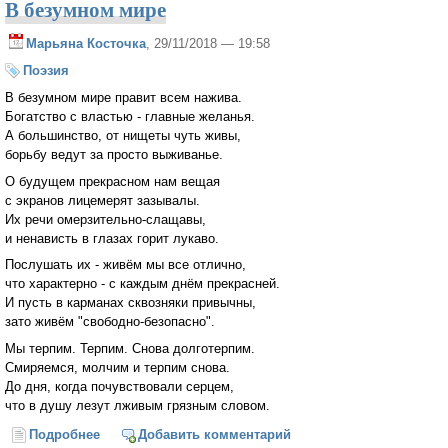
В безумном мире
Марьяна Косточка
, 29/11/2018 — 19:58
Поэзия
В безумном мире правит всем нажива.
Богатство с властью - главные желанья.
А большинство, от нищеты чуть живы,
борьбу ведут за просто выживанье.
О будущем прекрасном нам вещая
с экранов лицемерят зазывалы.
Их речи омерзительно-слащавы,
и ненависть в глазах горит лукаво.
Послушать их - живём мы все отлично,
что характерно - с каждым днём прекрасней.
И пусть в карманах сквозняки привычны,
зато живём "свободно-безопасно".
Мы терпим. Терпим. Снова долготерпим.
Смиряемся, молчим и терпим снова.
До дня, когда почувствовали серцем,
что в душу лезут лживым грязным словом.
Подробнее
о В безумном мире
Добавить комментарий