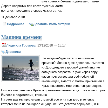
мне хочется бежать подальше от таких.
Дорога напрямик при свете тусклых ламп,
но голос-проводник в среде чужих затих.
11 декабря 2018
Подробнее
о Под низким потолком не выпрямить души...
Добавить комментарий
Машина времени
Людмила Громова
, 13/12/2018 — 13:17
Дневники
Вы когда-нибудь летали на машине
времени? Мне на днях довелось: вылетев
из Домодедово взрослой дамой вполне
солидного возраста, я уже через пару
часов почувствовала себя обычной
школьницей, вместе с мамой прибывшей в
Крым навестить многочисленную родню.
Потому что раньше в Крым я приезжала именно в детстве и много раз.
Вместе с родителями, конечно.
На этот раз мы прилетели с мамой всего на три дня, в течение
которых меня не покидало ощущение, что детство вернулось, и я