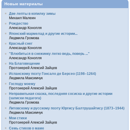
Новые материалы
Две лепты в копилку зимы
Михаил Малеин
Рождество
Александр Конопля
Японский мармелад и другие истории...
Людмила Громова
Красный снег
Александр Конопля
"Влюбиться в снежинку легко ведь, поверь ..."
Александр Конопля
На Благовещение
Протоиерей Алексий Зайцев
Испанскому поэту Гонсало де Берсео (1198–1264)
Людмила Максимчук
Господу моему
Протоиерей Алексий Зайцев
Неправильная сказка, последняя сосиска и другие истории
(записки педагога)
Людмила Громова
Литовскому и русскому поэту Юргису Балтрушайтису (1873–1944)
Людмила Максимчук
Мои стихи
Протоиерей Алексий Зайцев
Семь стихов о маме