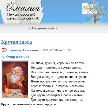
Перейти к основному содержанию
Омилия
Международный
литературный клуб
☰ Разделы сайта
Крутая эпоха
Владимир Романенко
, 15/12/2018 — 18:30
Юмор и сатира
Не знаю, друзья, хорошо или плохо,
Но вдруг наступила крутая эпоха.
Всё, лучшее, важное , сильное, злое –
Всегда и везде – однозначно «крутое».
Летят по проспектам крутые машины,
Крутые товары - в крутых магазинах,
На телеэкранах –крутые программы,
Где круто разводятся папы и мамы,
Где круто дерутся крутые бандиты,
Крутых комментаторов речи сердиты.