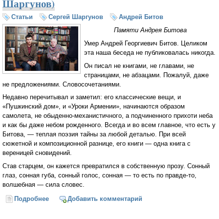
Шаргунов)
Статьи
Сергей Шаргунов
Андрей Битов
Памяти Андрея Битова
Умер Андрей Георгиевич Битов. Целиком
эта наша беседа не публиковалась никогда.
Он писал не книгами, не главами, не
страницами, не абзацами. Пожалуй, даже
не предложениями. Словосочетаниями.
Недавно перечитывал и заметил: его классические вещи, и
«Пушкинский дом», и «Уроки Армении», начинаются образом
самолета, не обыденно-механистичного, а подчиненного прихоти неба
и как бы даже небом рожденного. Всегда и во всем главное, что есть у
Битова, — теплая поэзия тайны за любой деталью. При всей
сюжетной и композиционной разнице, его книги — одна книга с
вереницей сновидений.
Став старцем, он кажется превратился в собственную прозу. Сонный
глаз, сонная губа, сонный голос, сонная — то есть по правде-то,
волшебная — сила словес.
Подробнее
о «Автор уходит неизвестным» (Сергей Шаргунов)
Добавить комментарий