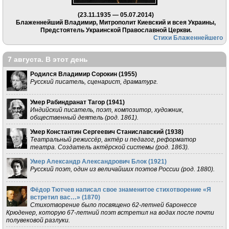
(23.11.1935 — 05.07.2014)
Блаженнейший Владимир, Митрополит Киевский и всея Украины,
Предстоятель Украинской Православной Церкви.
Стихи Блаженнейшего
7 августа. В этот день
Родился Владимир Сорокин (
1955
)
Русский писатель, сценарист, драматург.
Умер Рабиндранат Тагор (
1941
)
Индийский писатель, поэт, композитор, художник,
общественный деятель (род. 1861).
Умер Константин Сергеевич Станиславский (
1938
)
Театральный режиссёр, актёр и педагог, реформатор
театра. Создатель актёрской системы (род. 1863).
Умер Александр Александрович Блок (
1921
)
Русский поэт, один из величайших поэтов России (род. 1880).
Фёдор Тютчев написал свое знаменитое стихотворение «Я
встретил вас…» (
1870
)
Стихотворение было посвящено 62-летней баронессе
Крюденер, которую 67-летний поэт встретил на водах после почти
полувековой разлуки.