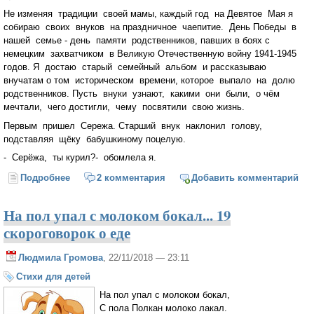
Не изменяя традиции своей мамы, каждый год на Девятое Мая я
собираю своих внуков на праздничное чаепитие. День Победы в
нашей семье - день памяти родственников, павших в боях с
немецким захватчиком в Великую Отечественную войну 1941-1945
годов. Я достаю старый семейный альбом и рассказываю
внучатам о том историческом времени, которое выпало на долю
родственников. Пусть внуки узнают, какими они были, о чём
мечтали, чего достигли, чему посвятили свою жизнь.
Первым пришел Сережа. Старший внук наклонил голову,
подставляя щёку бабушкиному поцелую.
- Серёжа, ты курил?- обомлела я.
Подробнее
о Я же не трус
2 комментария
Добавить комментарий
На пол упал с молоком бокал... 19
скороговорок о еде
Людмила Громова
, 22/11/2018 — 23:11
Стихи для детей
На пол упал с молоком бокал,
С пола Полкан молоко лакал.