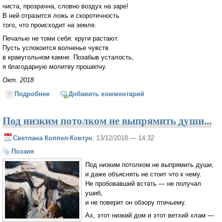
чиста, прозрачна, словно воздух на заре!
В ней отразится ложь и скоротечность
того, что происходит на земле.
Печалью не томи себя: круги растают.
Пусть успокоится волненье чувств
в краеугольном камне. Позабыв усталость,
я благодарную молитву прошепчу.
Окт. 2018
Подробнее
о Круги на воде
Добавить комментарий
Под низким потолком не выпрямить души...
Светлана Коппел-Ковтун
, 13/12/2018 — 14:32
Поэзия
Под низким потолком не выпрямить души,
и даже объяснять не стоит что к чему.
Не пробовавший встать — не получал
ушиб,
и не поверит он обзору птичьему.
Ах, этот низкий дом и этот ветхий хлам —