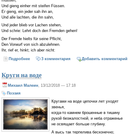
müssen,
Und gieng einher mit steifen Füssen.
Er gieng, ein jeder sah ihn an,
Und alle lachten, die ihn sahn,
Und jeder blieb vor Lachen stehen,
Und schrie: Lehrt doch den Fremden gehen!
Der Fremde hielts für seine Pflicht,
Den Vorwurf von sich abzulehnen.
Ihr, rief er, hinkt; ich aber nicht:
Подробнее
о Страна хромых
3 комментария
Добавить комментарий
Круги на воде
Михаил Малеин
, 13/12/2018 — 17:18
Поэзия
Кругами на воде цепочки лет уходят
звенья,
когда-то камнем брошенные в тишину
рукой безжалостной, и неба отраженье
не освящает больше глубину.
А высь так терпелива бесконечно;