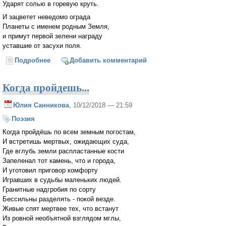
Ударят солью в горевую круть.
И зацветет неведомо ограда
Планеты с именем родным Земля,
и примут первой зелени награду
уставшие от засухи поля.
Подробнее
о От наших слов...
Добавить комментарий
Когда пройдешь...
Юлия Санникова
, 10/12/2018 — 21:59
Поэзия
Когда пройдёшь по всем земным погостам,
И встретишь мертвых, ожидающих суда,
Где вглубь земли распластанные кости
Запеленал тот камень, что и города,
И уготовил приговор комфорту
Игравших в судьбы маленьких людей.
Гранитные надгробия по сорту
Бессильны разделять - покой везде.
Живые спят мертвее тех, что встанут
Из ровной необъятной взглядом мглы,