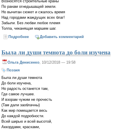
Возносятся строительные краны
По ранам огнедышащей земли.
Но вычитан сюжет и сжалось время
Над городами жаждущих всех благ!
Забыли. Без любви любое племя
Толпа, чеканящая маршем шаг.
Подробнее
о Когда пройдешь...
Добавить комментарий
Была ли души темнота до боли изучена
Ольга Денисенко
, 10/12/2018 — 19:58
Поэзия
Была ли души темнота
До боли изучена,
Но радость останется там,
Где самое лучшее.
И взорам чужим не прочесть
(Там дали заоблачны)
Как мир помещается весь
До каждой подробности.
Всей ширью и всей высотой,
Аккордами, красками,