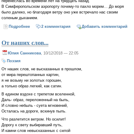
перенеслась во времени лет на тридцать назад.
В Симферопольском аэропорту почему-то пахло морем… До моря
было далеко, но благодаря ветру оно уже встречало нас своим
соленым дыханием.
Подробнее
о Машина времени
2 комментария
Добавить комментарий
От наших слов...
Юлия Санникова
, 10/12/2018 — 22:05
Поэзия
От наших слов, не высказанных в прошлом,
от мира перештопанных картин,
я не возьму ни золотых горошин,
а только образ легкий, как сатин.
В едином вздохе с трепетом вселенной,
Даль- образ, переложенный на быль,
И словно небыль - суета мгновений,
Осталась на дороге, вскинув пыль.
Что разлетится ветром. Но осилит!
Дорогу к свету выбиравший путь,
И камни слов невысказанных с силой