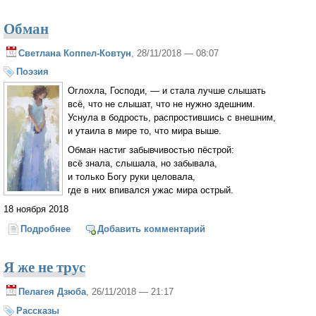
Обман
Светлана Коппел-Ковтун
, 28/11/2018 — 08:07
Поэзия
Оглохла, Господи, — и стала лучше слышать
всё, что не слышат, что не нужно здешним.
Уснула в бодрость, распростившись с внешним,
и утаила в мире то, что мира выше.
Обман настиг забывчивостью пёстрой:
всё знала, слышала, но забывала,
и только Богу руки целовала,
где в них впивался ужас мира острый.
18 ноября 2018
Подробнее
о Обман
Добавить комментарий
Я же не трус
Пелагея Дзюба
, 26/11/2018 — 21:17
Рассказы