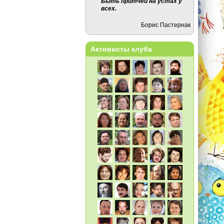
Быть притчей на устах у
всех.
Борис Пастернак
Активисты клуба