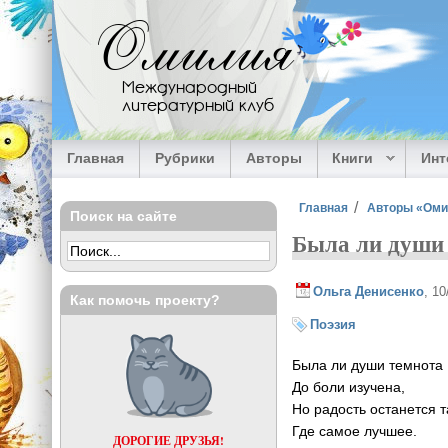
Перейти к основному содержанию
Омилия
Международный
литературный клуб
Главная
Рубрики
Авторы
Книги
Ин
Вы здесь
Главная
Авторы «Ом
Поиск на сайте
Была ли души 
Ольга Денисенко
, 1
Как помочь проекту?
Поэзия
Была ли души темнота
До боли изучена,
Но радость останется т
Где самое лучшее.
ДОРОГИЕ ДРУЗЬЯ!