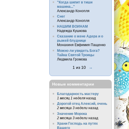
"Когда шипит в тиши
машина..."
Александр Конопля
Снег
Александр Конопля
НАШИМ ВОИНАМ
Надежда Кушкова
Сказание о жене Адера и о
рыжей блуднице
Монахиня Евфимия Пащенко
Можно ли увидеть Бога?
Тайна Святой Троицы
Людмила Громова
1 из 10
→
Новые комментарии
Благодарность мастеру
1 месяц 1 неделя
назад
Дорогой отец Алексий, очень
2 месяца 3 недели
назад
Значение Морока
2 месяца 3 недели
назад
Храни Господь на путях
Вашего