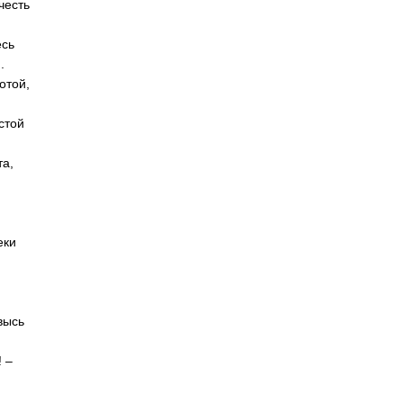
честь
есь
.
отой,
стой
та,
еки
высь
! –