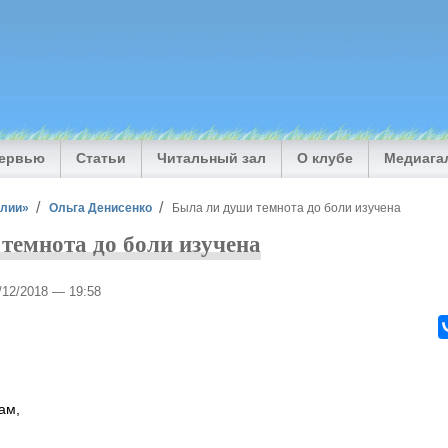
тервью
Статьи
Читальный зал
О клубе
Медиага
илии»
Ольга Денисенко
Была ли души темнота до боли изучена
темнота до боли изучена
0/12/2018 — 19:58
ам,