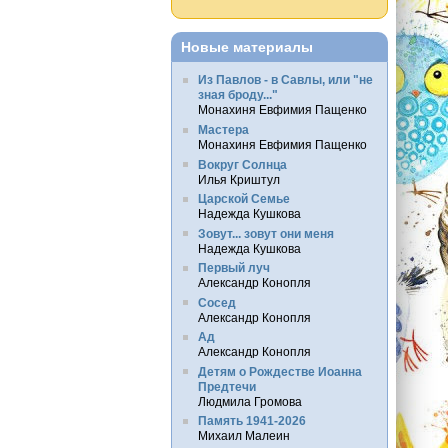
Новые материалы
Из Павлов - в Савлы, или "не
зная броду..."
Монахиня Евфимия Пащенко
Мастера
Монахиня Евфимия Пащенко
Вокруг Солнца
Илья Криштул
Царской Семье
Надежда Кушкова
Зовут... зовут они меня
Надежда Кушкова
Первый луч
Александр Конопля
Сосед
Александр Конопля
Ад
Александр Конопля
Детям о Рождестве Иоанна
Предтечи
Людмила Громова
Память 1941-2026
Михаил Малеин