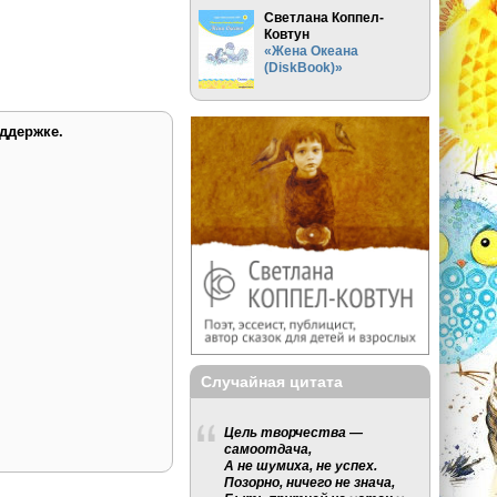
Светлана Коппел-
Ковтун
«Жена Океана
(DiskBook)»
ддержке.
Случайная цитата
Цель творчества —
самоотдача,
А не шумиха, не успех.
Позорно, ничего не знача,