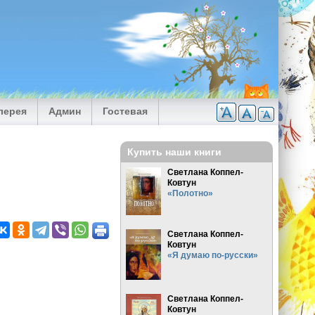
лерея
Админ
Гостевая
Купить наши книги
Светлана Коппел-
Ковтун
«Полотно»
Светлана Коппел-
Ковтун
«Я думаю по-русски»
Светлана Коппел-
Ковтун