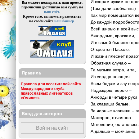
И взорам чужим не про
Вы можете поддержать наш проект,
перечислив доступную вам сумму на
(Там дали заоблачны)
наш счёт.
Как мир помещается в
Кроме того, вы можете разместить
на своём сайте
наш баннер.
До каждой подробности
Всей ширью и всей выс
Аккордами, красками,
И в самой былинке про
Откроется Пасхою.
И жизни плеснет право
Обратная случаю –
Та музыка ветра, и та,
Правила
Из сердца поющая.
Всем бедам и злу вопр
Правила для посетителей сайта
Международного клуба
Надеждою, верою –
православных литераторов
Аккорды в четыре руки
«Омилия»
За клавиши белые,
За черные клавиши – в
Вход для авторов
Мажорно, отчаянно…
Мгновение, остановись
Войти на сайт
А дальше – молчание.