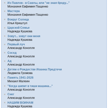
Из Павлов - в Савлы, или "не зная броду..."
Монахиня Евфимия Пащенко
Мастера
Монахиня Евфимия Пащенко
Вокруг Солнца
Илья Криштул
Царской Семье
Надежда Кушкова
Зовут... зовут они меня
Надежда Кушкова
Первый луч
Александр Конопля
Сосед
Александр Конопля
Ад
Александр Конопля
Детям о Рождестве Иоанна Предтечи
Людмила Громова
Память 1941-2026
Михаил Малеин
"Когда шипит в тиши машина..."
Александр Конопля
Снег
Александр Конопля
НАШИМ ВОИНАМ
Надежда Кушкова