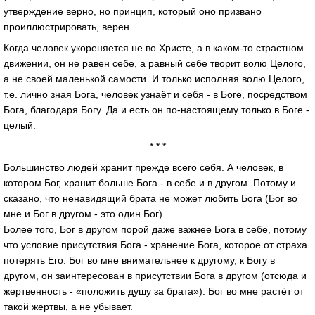
утверждение верно, но принцип, который оно призвано
проиллюстрировать, верен.
Когда человек укореняется не во Христе, а в каком-то страстном
движении, он не равен себе, а равный себе творит волю Целого,
а не своей маленькой самости. И только исполняя волю Целого,
т.е. лично зная Бога, человек узнаёт и себя - в Боге, посредством
Бога, благодаря Богу. Да и есть он по-настоящему только в Боге -
целый.
* * *
Большинство людей хранит прежде всего себя. А человек, в
котором Бог, хранит больше Бога - в себе и в другом. Потому и
сказано, что ненавидящий брата не может любить Бога (Бог во
мне и Бог в другом - это один Бог).
Более того, Бог в другом порой даже важнее Бога в себе, потому
что условие присутствия Бога - хранение Бога, которое от страха
потерять Его. Бог во мне внимательнее к другому, к Богу в
другом, он заинтересован в присутствии Бога в другом (отсюда и
жертвенность - «положить душу за брата»). Бог во мне растёт от
такой жертвы, а не убывает.