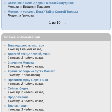
Сказание о жене Адера и о рыжей блуднице
Монахиня Евфимия Пащенко
Можно ли увидеть Бога? Тайна Святой Троицы
Людмила Громова
1 из 10
→
Новые комментарии
Благодарность мастеру
1 месяц 1 неделя
назад
Дорогой отец Алексий, очень
2 месяца 3 недели
назад
Значение Морока
2 месяца 3 недели
назад
Храни Господь на путях Вашего
3 месяца 1 день
назад
Протитип фрау Берты был
4 месяца 2 недели
назад
Сейчас будет
4 месяца 2 недели
назад
Продолжение.
4 месяца 3 недели
назад
Впечатления
4 месяца 3 недели
назад