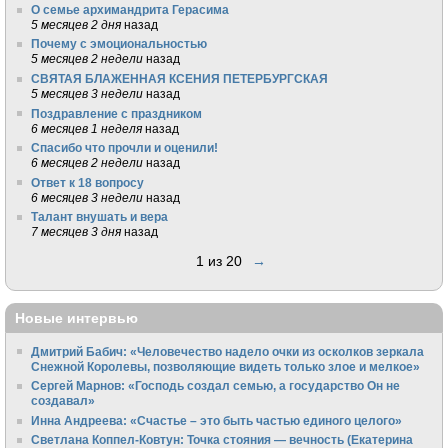
О семье архимандрита Герасима
5 месяцев 2 дня
назад
Почему с эмоциональностью
5 месяцев 2 недели
назад
СВЯТАЯ БЛАЖЕННАЯ КСЕНИЯ ПЕТЕРБУРГСКАЯ
5 месяцев 3 недели
назад
Поздравление с праздником
6 месяцев 1 неделя
назад
Спасибо что прочли и оценили!
6 месяцев 2 недели
назад
Ответ к 18 вопросу
6 месяцев 3 недели
назад
Талант внушать и вера
7 месяцев 3 дня
назад
1 из 20
→
Новые интервью
Дмитрий Бабич: «Человечество надело очки из осколков зеркала
Снежной Королевы, позволяющие видеть только злое и мелкое»
Сергей Марнов: «Господь создал семью, а государство Он не
создавал»
Инна Андреева: «Счастье – это быть частью единого целого»
Светлана Коппел-Ковтун: Точка стояния — вечность (Екатерина