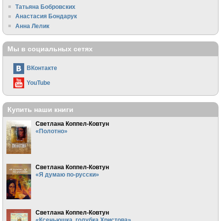
Татьяна Бобровских
Анастасия Бондарук
Анна Лелик
Мы в социальных сетях
ВКонтакте
YouTube
Купить наши книги
Светлана Коппел-Ковтун
«Полотно»
Светлана Коппел-Ковтун
«Я думаю по-русски»
Светлана Коппел-Ковтун
«Ксеньюшка, голубка Христова»