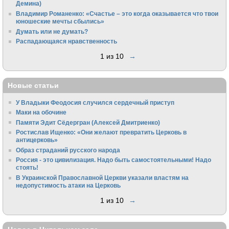
Демина)
Владимир Романенко: «Счастье – это когда оказывается что твои
юношеские мечты сбылись»
Думать или не думать?
Распадающаяся нравственность
1 из 10
→
Новые статьи
У Владыки Феодосия случился сердечный приступ
Маки на обочине
Памяти Эдит Сёдергран (Алексей Дмитриенко)
Ростислав Ищенко: «Они желают превратить Церковь в
антицерковь»
Образ страданий русского народа
Россия - это цивилизация. Надо быть самостоятельными! Надо
стоять!
В Украинской Православной Церкви указали властям на
недопустимость атаки на Церковь
1 из 10
→