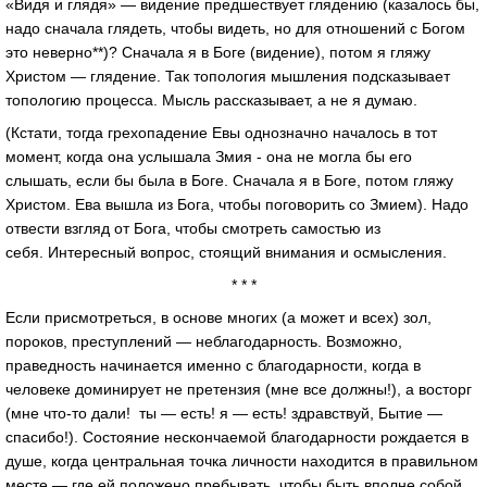
«Видя и глядя» — видение предшествует глядению (казалось бы,
надо сначала глядеть, чтобы видеть, но для отношений с Богом
это неверно**)? Сначала я в Боге (видение), потом я гляжу
Христом — глядение. Так топология мышления подсказывает
топологию процесса. Мысль рассказывает, а не я думаю.
(Кстати, тогда грехопадение Евы однозначно началось в тот
момент, когда она услышала Змия - она не могла бы его
слышать, если бы была в Боге. Сначала я в Боге, потом гляжу
Христом. Ева вышла из Бога, чтобы поговорить со Змием). Надо
отвести взгляд от Бога, чтобы смотреть самостью из
себя. Интересный вопрос, стоящий внимания и осмысления.
* * *
Если присмотреться, в основе многих (а может и всех) зол,
пороков, преступлений — неблагодарность. Возможно,
праведность начинается именно с благодарности, когда в
человеке доминирует не претензия (мне все должны!), а восторг
(мне что-то дали! ты — есть! я — есть! здравствуй, Бытие —
спасибо!). Состояние нескончаемой благодарности рождается в
душе, когда центральная точка личности находится в правильном
месте — где ей положено пребывать, чтобы быть вполне собой,