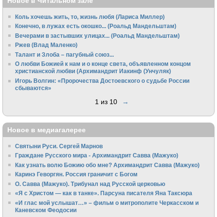
Новое в Читальном зале
Коль хочешь жить, то, жизнь любя (Лариса Миллер)
Конечно, в лужах есть окошко... (Роальд Мандельштам)
Вечерами в застывших улицах... (Роальд Мандельштам)
Ржев (Влад Маленко)
Талант и Злоба – пагубный союз...
О любви Божией к нам и о конце света, объявленном концом
христианской любви (Архимандрит Иакинф (Унчуляк)
Игорь Волгин: «Пророчества Достоевского о судьбе России
сбываются»
1 из 10
→
Новое в медиагалерее
Святыни Руси. Сергей Марнов
Граждане Русского мира - Архимандрит Савва (Мажуко)
Как узнать волю Божию обо мне? Архимандрит Савва (Мажуко)
Каринэ Геворгян. Россия граничит с Богом
О. Савва (Мажуко). Трибунал над Русской церковью
«Я с Христом — как в танке». Парсуна писателя Яна Таксюра
«И глас мой услышат…» – фильм о митрополите Черкасском и
Каневском Феодосии