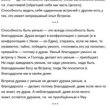
т.е. счастливой (обретшей себя как часть Целого).
Способность видеть себя одаренным встречей с другим есть у
тех, кто имеет непрерывный опыт Встречи.
* * *
Способность быть умным — это всегда способность быть
благодарным. Дурак входит в конфронтацию с умным (и в
конфронтацию с Умом — он Един), стараясь, если не явно, то
незаметно, тайно, победить умного, «положить его на лопатки»,
превзойти — потому и дурак. Умный благодарит умного за
встречу с Умом, и Господь делает его умным — приобщает.
Не надо завидовать умным, не надо умничать, надо быть
благодарными Богу за Встречу, тогда Ум поселится в
благодарном как в своём доме.
Встреча дурака с умным не делает дурака умным, а
благодарного — делает, потому благодарный, даже если чего-то
не знает, не дурак. А неблагодарный, даже если много
знает, остаётся дураком, т.е. не приобщённым к Уму.
* * *