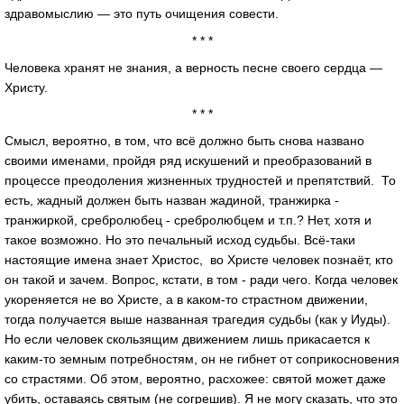
здравомыслию — это путь очищения совести.
* * *
Человека хранят не знания, а верность песне своего сердца —
Христу.
* * *
Смысл, вероятно, в том, что всё должно быть снова названо
своими именами, пройдя ряд искушений и преобразований в
процессе преодоления жизненных трудностей и препятствий. То
есть, жадный должен быть назван жадиной, транжирка -
транжиркой, сребролюбец - сребролюбцем и т.п.? Нет, хотя и
такое возможно. Но это печальный исход судьбы. Всё-таки
настоящие имена знает Христос, во Христе человек познаёт, кто
он такой и зачем. Вопрос, кстати, в том - ради чего. Когда человек
укореняется не во Христе, а в каком-то страстном движении,
тогда получается выше названная трагедия судьбы (как у Иуды).
Но если человек скользящим движением лишь прикасается к
каким-то земным потребностям, он не гибнет от соприкосновения
со страстями. Об этом, вероятно, расхожее: святой может даже
убить, оставаясь святым (не согрешив). Я не могу сказать, что это