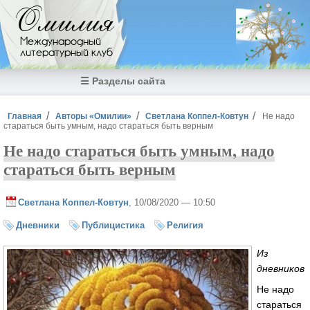
Перейти к основному содержанию
Омилия
Международный
литературный клуб
☰ Разделы сайта
Вы здесь
Главная
Авторы «Омилии»
Светлана Коппел-Ковтун
Не надо
стараться быть умным, надо стараться быть верным
Не надо стараться быть умным, надо
стараться быть верным
Светлана Коппел-Ковтун
, 10/08/2020 — 10:50
Дневники
Публицистика
Религия
Из
дневников
Не надо
стараться