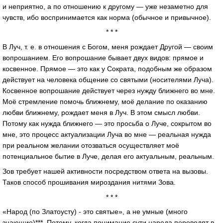
и неприятно, а по отношению к другому — уже незаметно для
чувств, ибо воспринимается как норма (обычное и привычное).
* * *
В Луч, т. е. в отношения с Богом, меня рождает Другой — своим
вопрошанием. Его вопрошание бывает двух видов: прямое и
косвенное. Прямое — это как у Сократа, подобным же образом
действует на человека общение со святыми (носителями Луча).
Косвенное вопрошание действует через нужду ближнего во мне.
Моё стремление помочь ближнему, моё делание по оказанию
любви ближнему, рождает меня в Луч. В этом смысл любви.
Потому как нужда ближнего — это просьба о Луче, сокрытом во
мне, это процесс актуализации Луча во мне — реальная нужда
при реальном желании отозваться осуществляет моё
потенциальное бытие в Луче, делая его актуальным, реальным.
Зов требует нашей активности посредством ответа на вызовы.
Таков способ прошивания мироздания нитями Зова.
* * *
«Народ (по Златоусту) - это святые», а не умные (много
знающие)***. Потому, когда понимание сути народа переводят в