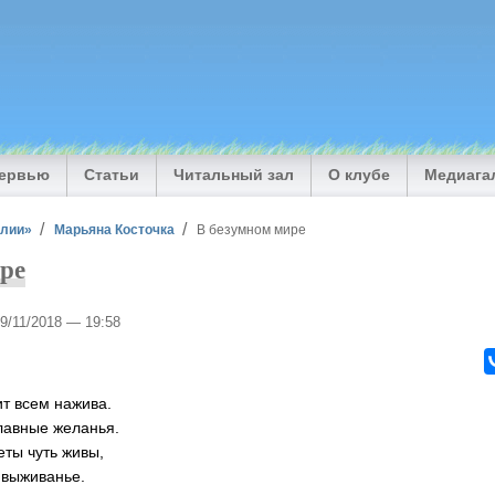
тервью
Статьи
Читальный зал
О клубе
Медиага
илии»
Марьяна Косточка
В безумном мире
ре
29/11/2018 — 19:58
т всем нажива.
главные желанья.
еты чуть живы,
 выживанье.