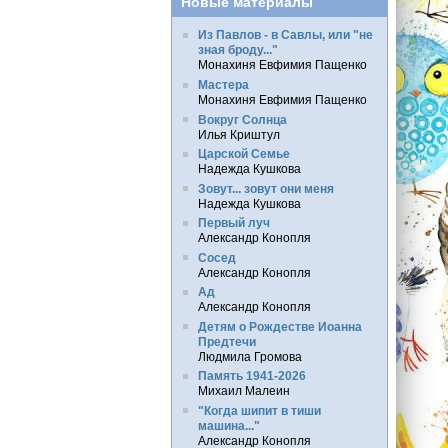
Новые материалы
Из Павлов - в Савлы, или "не
зная броду..."
Монахиня Евфимия Пащенко
Мастера
Монахиня Евфимия Пащенко
Вокруг Солнца
Илья Криштул
Царской Семье
Надежда Кушкова
Зовут... зовут они меня
Надежда Кушкова
Первый луч
Александр Конопля
Сосед
Александр Конопля
Ад
Александр Конопля
Детям о Рождестве Иоанна
Предтечи
Людмила Громова
Память 1941-2026
Михаил Малеин
"Когда шипит в тиши
машина..."
Александр Конопля