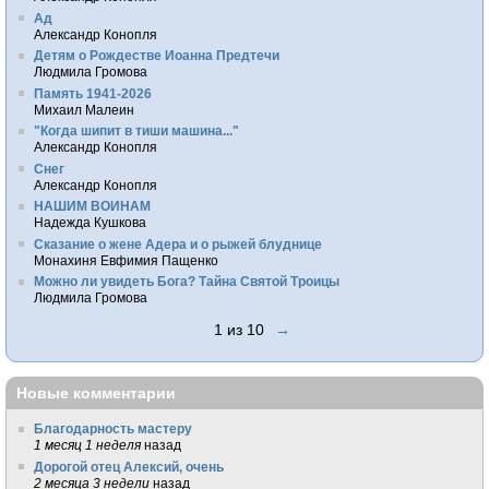
Ад
Александр Конопля
Детям о Рождестве Иоанна Предтечи
Людмила Громова
Память 1941-2026
Михаил Малеин
"Когда шипит в тиши машина..."
Александр Конопля
Снег
Александр Конопля
НАШИМ ВОИНАМ
Надежда Кушкова
Сказание о жене Адера и о рыжей блуднице
Монахиня Евфимия Пащенко
Можно ли увидеть Бога? Тайна Святой Троицы
Людмила Громова
1 из 10
→
Новые комментарии
Благодарность мастеру
1 месяц 1 неделя
назад
Дорогой отец Алексий, очень
2 месяца 3 недели
назад