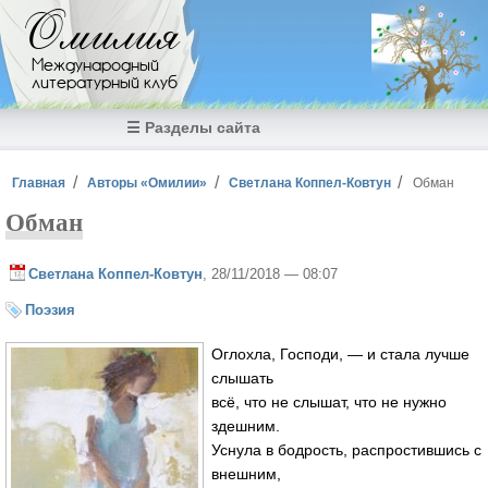
Перейти к основному содержанию
Омилия
Международный
литературный клуб
☰ Разделы сайта
Вы здесь
Главная
Авторы «Омилии»
Светлана Коппел-Ковтун
Обман
Обман
Светлана Коппел-Ковтун
, 28/11/2018 — 08:07
Поэзия
Оглохла, Господи, — и стала лучше
слышать
всё, что не слышат, что не нужно
здешним.
Уснула в бодрость, распростившись с
внешним,