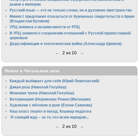
рывок к империи
Русский язык — это не только слово, но и духовное пространство
Минюст предложил отказаться от бумажных свидетельств о браке
(Владислав Куликов)
УПЦ заявила о независимости от РПЦ
В УПЦ заявили о сохранении отношений с Русской православной
церковью
Дерусификация и теологическая война (Александр Щипков)
←
2 из 10
→
Новое в Читальном зале
Каждый выбирает для себя (Юрий Левитанский)
Дикая роза (Николай Голубош)
Межевая тропа (Николай Голубош)
Ветеринария (Иеромонах Роман (Матюшин)
Художник с яблоком в руке (Елена Самкова)
Наш класс пошёл в поход. Кошмар педагога
Я санкций жду – за то, что всем народом...
←
2 из 10
→