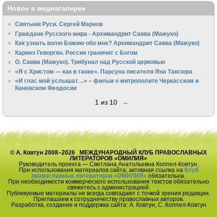
Новое в медиагалерее
Святыни Руси. Сергей Марнов
Граждане Русского мира - Архимандрит Савва (Мажуко)
Как узнать волю Божию обо мне? Архимандрит Савва (Мажуко)
Каринэ Геворгян. Россия граничит с Богом
О. Савва (Мажуко). Трибунал над Русской церковью
«Я с Христом — как в танке». Парсуна писателя Яна Таксюра
«И глас мой услышат…» – фильм о митрополите Черкасском и
Каневском Феодосии
1 из 10
→
© А. Ковтун 2008–2026 МЕЖДУНАРОДНЫЙ КЛУБ ПРАВОСЛАВНЫХ
ЛИТЕРАТОРОВ «ОМИЛИЯ»
Руководитель проекта — Светлана Анатольевна Коппел-Ковтун.
При использования материалов сайта, активная ссылка на
Клуб
православных литераторов «ОМИЛИЯ»
обязательна.
При необходимости коммерческого использования текстов обязательно
свяжитесь с администрацией.
Публикуемые материалы не всегда совпадают с точкой зрения редакции.
Приглашаем к сотрудничеству православных авторов.
Разработка, создание и поддержка сайта: А. Ковтун, С. Коппел-Ковтун