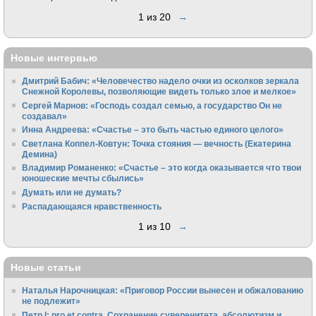
1 из 20
→
Новые интервью
Дмитрий Бабич: «Человечество надело очки из осколков зеркала
Снежной Королевы, позволяющие видеть только злое и мелкое»
Сергей Марнов: «Господь создал семью, а государство Он не
создавал»
Инна Андреева: «Счастье – это быть частью единого целого»
Светлана Коппел-Ковтун: Точка стояния — вечность (Екатерина
Демина)
Владимир Романенко: «Счастье – это когда оказывается что твои
юношеские мечты сбылись»
Думать или не думать?
Распадающаяся нравственность
1 из 10
→
Новые статьи
Наталья Нарочницкая: «Приговор России вынесен и обжалованию
не подлежит»
Петр I: pro et contra. Сохранение суверенитета, абсолютизм и