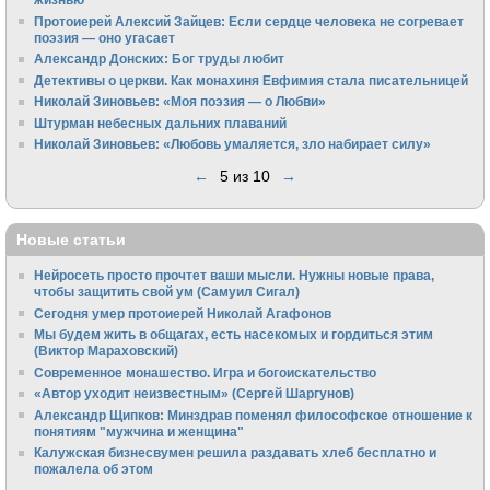
Протоиерей Алексий Зайцев: Если сердце человека не согревает
поэзия — оно угасает
Александр Донских: Бог труды любит
Детективы о церкви. Как монахиня Евфимия стала писательницей
Николай Зиновьев: «Моя поэзия — о Любви»
Штурман небесных дальних плаваний
Николай Зиновьев: «Любовь умаляется, зло набирает силу»
←
5 из 10
→
Новые статьи
Нейросеть просто прочтет ваши мысли. Нужны новые права,
чтобы защитить свой ум (Самуил Сигал)
Сегодня умер протоиерей Николай Агафонов
Мы будем жить в общагах, есть насекомых и гордиться этим
(Виктор Мараховский)
Cовременное монашество. Игра и богоискательство
«Автор уходит неизвестным» (Сергей Шаргунов)
Александр Щипков: Минздрав поменял философское отношение к
понятиям "мужчина и женщина"
Калужская бизнесвумен решила раздавать хлеб бесплатно и
пожалела об этом