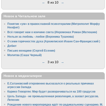
←
8 из 10
→
Новое в Читальном зале
Понятие «ум» в православной психотерапии (Митрополит Морфу
Неофит)
Всё говорит нам о кончине света (Иеромонах Роман (Матюшин)
Нельзя за любовь - любое (Вероника Тушнова)
О семи горячностях духа (Архиепископ Иоанн Сан-Францисский )
Дебют
Письмо женщине (Сергей Есенин)
Молитва (Саша Черный)
←
3 из 10
→
Новое в медиагалерее
Е.Сатановский откровенно высказался о реальных причинах
агрессии Запада
Каринэ Геворгян: Мир будет разворачиваться на 180 градусов
Цель Запада - не промышленная революция, а захват ресурсов.
Лепехин
Рождение нового миропорядка идёт по радикальному сценарию. М.