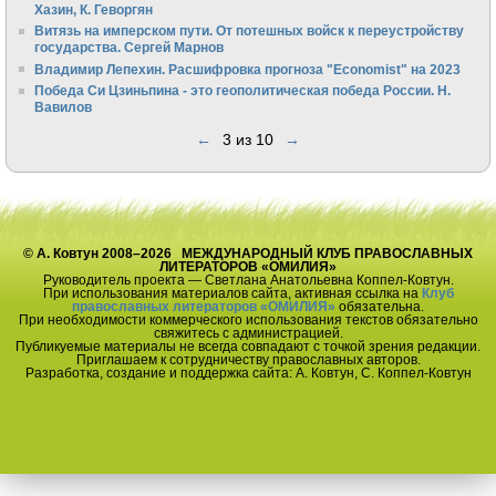
Хазин, К. Геворгян
Витязь на имперском пути. От потешных войск к переустройству
государства. Сергей Марнов
Владимир Лепехин. Расшифровка прогноза "Economist" на 2023
Победа Си Цзиньпина - это геополитическая победа России. Н.
Вавилов
←
3 из 10
→
© А. Ковтун 2008–2026 МЕЖДУНАРОДНЫЙ КЛУБ ПРАВОСЛАВНЫХ
ЛИТЕРАТОРОВ «ОМИЛИЯ»
Руководитель проекта — Светлана Анатольевна Коппел-Ковтун.
При использования материалов сайта, активная ссылка на
Клуб
православных литераторов «ОМИЛИЯ»
обязательна.
При необходимости коммерческого использования текстов обязательно
свяжитесь с администрацией.
Публикуемые материалы не всегда совпадают с точкой зрения редакции.
Приглашаем к сотрудничеству православных авторов.
Разработка, создание и поддержка сайта: А. Ковтун, С. Коппел-Ковтун