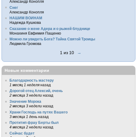
Александр Конопля
Снег
Александр Конопля
НАШИМ ВОИНАМ
Надежда Кушкова
Сказание о жене Адера и о рыжей блуднице
Монахиня Евфимия Пащенко
Можно ли увидеть Бога? Тайна Святой Троицы
Людмила Громова
1 из 10
→
Новые комментарии
Благодарность мастеру
1 месяц 1 неделя
назад
Дорогой отец Алексий, очень
2 месяца 3 недели
назад
Значение Морока
2 месяца 3 недели
назад
Храни Господь на путях Вашего
3 месяца 1 день
назад
Протитип фрау Берты был
4 месяца 2 недели
назад
Сейчас будет