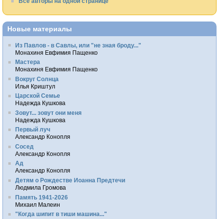
Все авторы на одной странице
Новые материалы
Из Павлов - в Савлы, или "не зная броду..."
Монахиня Евфимия Пащенко
Мастера
Монахиня Евфимия Пащенко
Вокруг Солнца
Илья Криштул
Царской Семье
Надежда Кушкова
Зовут... зовут они меня
Надежда Кушкова
Первый луч
Александр Конопля
Сосед
Александр Конопля
Ад
Александр Конопля
Детям о Рождестве Иоанна Предтечи
Людмила Громова
Память 1941-2026
Михаил Малеин
"Когда шипит в тиши машина..."