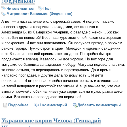
(Федченков)
Читальный зал
Пол
Митрополит Вениамин (Федченков)
А вот — и наставление его, старческий совет. Я получил письмо
от своего друга и товарища по академии, священника о.
Александра Б. из Самарской губернии, о разладе с женой… Уж как
он любил ее невестой! Весь наш курс знал о ней, какая она хорошая
и прекрасная. И вот они повенчались. Он получает приход в рабочем
районе города. Нужно строить храм. Молодой и идейный священник
с любовью и энергией принимается за дело. Постройка быстро
продвигается вперед. Казалось бы все хорошо. Но вот горе для
матушки: ее батюшка запаздывает к обеду. Матушка недовольна этим:
то пища остыла, то переварилась и пережарилась. Да и время
напрасно пропадает, и другие дела по дому есть… И дети
появились… И огорченная хозяйка начинает роптать и жаловаться
на такой непорядок и расстройство жизни. А еще важнее то, что она
вместо прежней любви начинает уже сердиться на мужа: разлагается
семья. Батюшка же оправдывается перед ней:
Подробнее
о Муж и жена (Митрополит Вениамин (Федченков)
1 комментарий
Добавить комментарий
Украинские корни Чехова (Геннадий