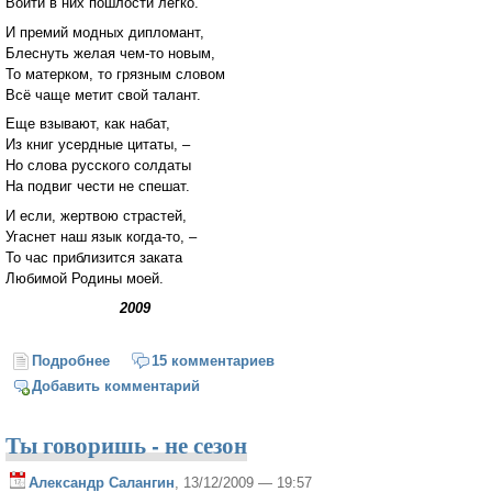
Войти в них пошлости легко.
И премий модных дипломант,
Блеснуть желая чем-то новым,
То матерком, то грязным словом
Всё чаще метит свой талант.
Еще взывают, как набат,
Из книг усердные цитаты, –
Но слова русского солдаты
На подвиг чести не спешат.
И если, жертвою страстей,
Угаснет наш язык когда-то, –
То час приблизится заката
Любимой Родины моей.
2009
Подробнее
о Родному языку
15 комментариев
Добавить комментарий
Ты говоришь - не сезон
Александр Салангин
, 13/12/2009 — 19:57