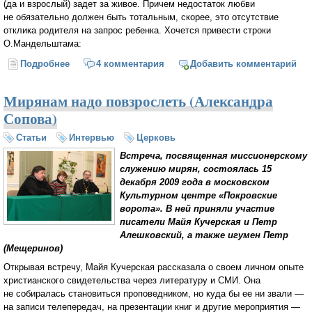
(да и взрослый) задет за живое. Причем недостаток любви
не обязательно должен быть тотальным, скорее, это отсутствие
отклика родителя на запрос ребенка. Хочется привести строки
О.Мандельштама:
Подробнее
о Детская обида или взрослое прощение
4 комментария
Добавить комментарий
Мирянам надо повзрослеть (Александра
Сопова)
Статьи
Интервью
Церковь
Встреча, посвященная миссионерскому
служению мирян, состоялась 15
декабря 2009 года в московском
Культурном центре «Покровские
ворота». В ней приняли участие
писатели Майя Кучерская и Петр
Алешковский, а также игумен Петр
(Мещеринов)
Открывая встречу, Майя Кучерская рассказала о своем личном опыте
христианского свидетельства через литературу и СМИ. Она
не собиралась становиться проповедником, но куда бы ее ни звали —
на записи телепередач, на презентации книг и другие мероприятия —