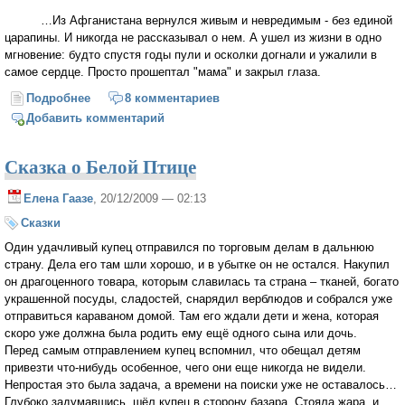
…Из Афганистана вернулся живым и невредимым - без единой
царапины. И никогда не рассказывал о нем. А ушел из жизни в одно
мгновение: будто спустя годы пули и осколки догнали и ужалили в
самое сердце. Просто прошептал "мама" и закрыл глаза.
Подробнее
о Зацелованное небо
8 комментариев
Добавить комментарий
Сказка о Белой Птице
Елена Гаазе
, 20/12/2009 — 02:13
Сказки
Один удачливый купец отправился по торговым делам в дальнюю
страну. Дела его там шли хорошо, и в убытке он не остался. Накупил
он драгоценного товара, которым славилась та страна – тканей, богато
украшенной посуды, сладостей, снарядил верблюдов и собрался уже
отправиться караваном домой. Там его ждали дети и жена, которая
скоро уже должна была родить ему ещё одного сына или дочь.
Перед самым отправлением купец вспомнил, что обещал детям
привезти что-нибудь особенное, чего они еще никогда не видели.
Непростая это была задача, а времени на поиски уже не оставалось…
Глубоко задумавшись, шёл купец в сторону базара. Стояла жара, и