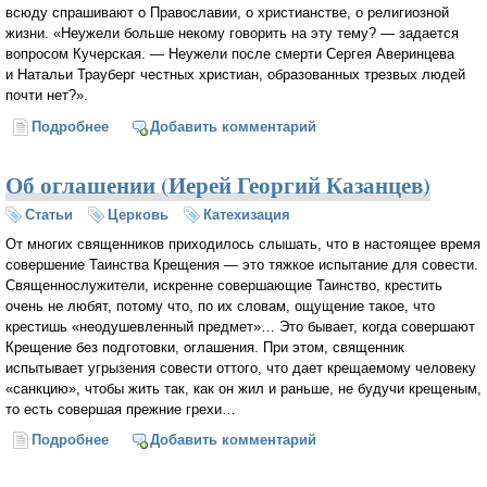
всюду спрашивают о Православии, о христианстве, о религиозной
жизни. «Неужели больше некому говорить на эту тему? — задается
вопросом Кучерская. — Неужели после смерти Сергея Аверинцева
и Натальи Трауберг честных христиан, образованных трезвых людей
почти нет?».
Подробнее
о Мирянам надо повзрослеть (Александра Сопова)
Добавить комментарий
Об оглашении (Иерей Георгий Казанцев)
Статьи
Церковь
Катехизация
От многих священников приходилось слышать, что в настоящее время
совершение Таинства Крещения — это тяжкое испытание для совести.
Священнослужители, искренне совершающие Таинство, крестить
очень не любят, потому что, по их словам, ощущение такое, что
крестишь «неодушевленный предмет»… Это бывает, когда совершают
Крещение без подготовки, оглашения. При этом, священник
испытывает угрызения совести оттого, что дает крещаемому человеку
«санкцию», чтобы жить так, как он жил и раньше, не будучи крещеным,
то есть совершая прежние грехи…
Подробнее
о Об оглашении (Иерей Георгий Казанцев)
Добавить комментарий