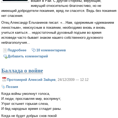
вошел в Рай. С другой стороны, верующий,
живущий относительно благочестиво, но не
имеющий добродетели покаяния, вряд ли спасется. Ведь без покаяния
нет спасения.
Отец Александр Ельчанинов писал: «…Нам, одержимым «дреманием
леностным», неискусным в покаянии, необходимо вновь и вновь
учиться каяться… недостаточный духовный подъем во время
исповеди часто бывает знаком нашего собственного духовного
неблагополучия...
Подробнее
о Жажда очищения... и оживание для святости
10 комментариев
Добавить комментарий
Баллада о войне
Протоиерей Алексий Зайцев
, 24/12/2009 — 12:12
Поэзия
Когда войны умолкнут голоса,
И люди, прославляя мир, воспрянут;
Утрат остынет горькая слеза,
И бед народных время сгладит раны.
Когда не будет добрых снов покой