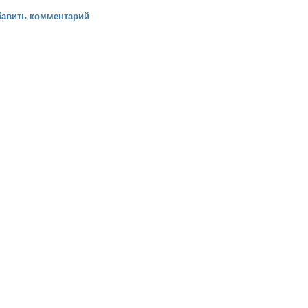
вной сути (Василий Федоров)
бавить комментарий