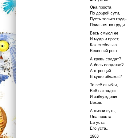
Она проста
По доброй сути,
Пусть только грудь
Прильнет ко груди.
Весь смысл ее
И мудр и прост,
Как стебелька
Весенний рост.
А кровь солдат?
А боль солдатки?
А стронций
В куще облаков?
То всё ошибки,
Всё накладки
И заблуждения
Веков.
А жизни суть,
Она проста:
Ее уста,
Его уста...
1963