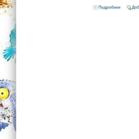
Подробнее
о По гла
До