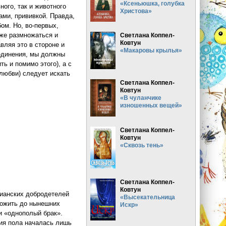
«Ксеньюшка, голубка
ного, так и животного
Христова»
ми, прививкой. Правда,
ом. Но, во-первых,
кже размножаться и
Светлана Коппел-
Ковтун
вляя это в стороне и
«Макаровы крылья»
оединения, мы должны
ь и помимо этого), а с
любви) следует искать
Светлана Коппел-
Ковтун
«В чуланчике
изношенных вещей»
Светлана Коппел-
Ковтун
«Сквозь тень»
Светлана Коппел-
Ковтун
стианских добродетелей
«Высекательница
дожить до нынешних
Искр»
ли «однополый брак».
ния пола началась лишь