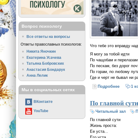
Вопрос психологу
Все ответы на вопросы
Ответы православных психологов:
Что тебе это вправду над
Никита Яночкин
Я могу за тобой идти
Екатерина Усачева
По чащобам и перелазам
Татьяна Бобровских
По пескам, без дорог поч
Анастасия Бондарук
По горам, по любому пут
Анна Лелик
Где и черт не бывал ни р
Подробнее
о Я могу
1 к
Мы в социальных сетях
По главной сут
ВКонтакте
YouTube
Читальный зал
П
По главной сути
Жизнь проста:
Ее уста...
Его уста...