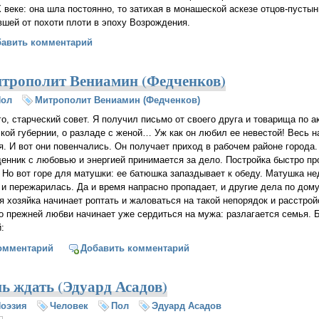
 веке: она шла постоянно, то затихая в монашеской аскезе
отцов-пустын
шей от похоти плоти в эпоху Возрождения.
рот. Павел Великанов)
бавить комментарий
трополит Вениамин (Федченков)
Пол
Митрополит Вениамин (Федченков)
го, старческий совет. Я получил письмо от своего друга и товарища по 
кой губернии, о разладе с женой… Уж как он любил ее невестой! Весь на
я. И вот они повенчались. Он получает приход в рабочем районе города.
нник с любовью и энергией принимается за дело. Постройка быстро пр
 Но вот горе для матушки: ее батюшка запаздывает к обеду. Матушка не
 и пережарилась. Да и время напрасно пропадает, и другие дела по дом
 хозяйка начинает роптать и жаловаться на такой непорядок и расстрой
то прежней любви начинает уже сердиться на мужа: разлагается семья.
:
жена (Митрополит Вениамин (Федченков)
омментарий
Добавить комментарий
нь ждать (Эдуард Асадов)
оэзия
Человек
Пол
Эдуард Асадов