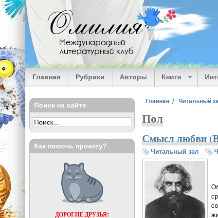
Перейти к основному содержанию
Омилия
Международный
литературный клуб
Главная
Рубрики
Авторы
Книги
Ин
Вы здесь
Главная
Читальный з
Поиск на сайте
Пол
Смысл любви (
Как помочь проекту?
Читальный зал
Ч
Об
ср
со
ДОРОГИЕ ДРУЗЬЯ!
жи