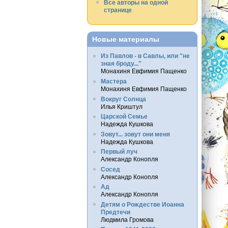
Все авторы на одной
странице
Новые материалы
Из Павлов - в Савлы, или "не
зная броду..."
Монахиня Евфимия Пащенко
Мастера
Монахиня Евфимия Пащенко
Вокруг Солнца
Илья Криштул
Царской Семье
Надежда Кушкова
Зовут... зовут они меня
Надежда Кушкова
Первый луч
Александр Конопля
Сосед
Александр Конопля
Ад
Александр Конопля
Детям о Рождестве Иоанна
Предтечи
Людмила Громова