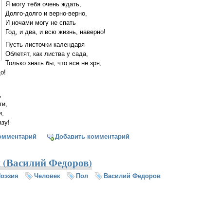
Я могу тебя очень ждать,
Долго-долго и верно-верно,
И ночами могу не спать
Год, и два, и всю жизнь, наверно!
Пусть листочки календаря
Облетят, как листва у сада,
Только знать бы, что все не зря,
о!
,
ти,
и,
азу!
 тебя очень ждать (Эдуард Асадов)
омментарий
Добавить комментарий
и (Василий Федоров)
оэзия
Человек
Пол
Василий Федоров