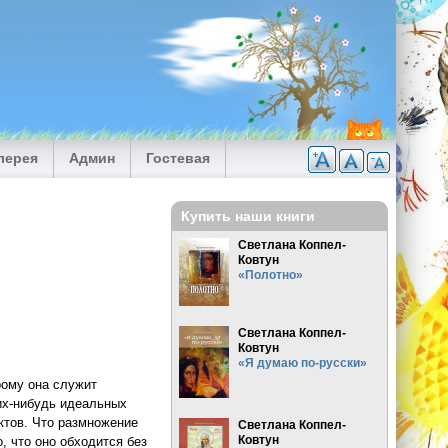
лерея
Админ
Гостевая
Купить наши книги
Светлана Коппел-
Ковтун
«Полотно»
Светлана Коппел-
Ковтун
«Я думаю по-русски»
рому она служит
ких-нибудь идеальных
ктов. Что размножение
Светлана Коппел-
Ковтун
, что оно обходится без