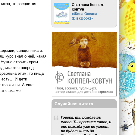
ников
, то расцветая
Светлана Коппел-
Ковтун
«Жена Океана
(DiskBook)»
академии, священника о.
ш курс знал о ней, какая
 Нужно строить храм.
одвигается вперед.
довольна этим: то пища
у есть… И дети
ство жизни. А еще
 Батюшка же
Случайная цитата
Говоря, ты рождаешь
слово. Ты произнес слово, и
оно никогда уже не умрет,
но будет жить до