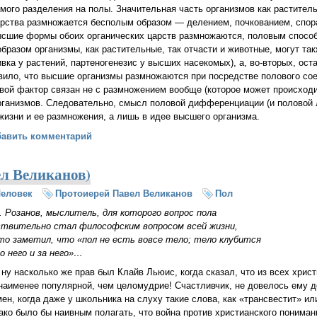
мого разделения на полы. Значительная часть организмов как раститель
рства размножается бесполым образом — делением, почкованием, спора
сшие формы обоих органических царств размножаются, половым способ
разом организмы, как растительные, так отчасти и животные, могут та
ка у растений, партеногенезис у высших насекомых), а, во-вторых, оста
авило, что высшие организмы размножаются при посредстве полового с
овой фактор связан не с размножением вообще (которое может происходит
ганизмов. Следовательно, смысл половой дифференциации (и половой 
 жизни и ее размножения, а лишь в идее высшего организма.
 любви (Владимир Соловьёв)
бавить комментарий
ел Великанов)
еловек
Протоиерей Павел Великанов
Пол
. Розанов
, мыслитель, для которого вопрос пола
ствительно стал философским вопросом всей жизни,
-то
заметил, что «пол не есть вовсе тело; тело клубится
о него и за него»…
 ну насколько же прав был Клайв Льюис, когда сказал, что из всех хри
 наименее популярной, чем целомудрие! Счастливчик, не довелось ему 
ен, когда даже у школьника на слуху такие слова, как «трансвестит» и
ако было бы наивным полагать, что война против христианского понима