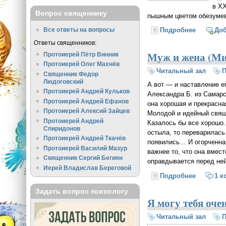
в ХХ
Вопрос священнику
пышным цветом обезумев
Все ответы на вопросы
Подробнее
о Пол (П
До
Ответы священников:
Муж и жена (Ми
Протоиерей Пётр Винник
Протоиерей Олег Махнёв
Читальный зал
Священник Федор
Людоговский
А вот — и наставление е
Протоиерей Андрей Кульков
Александра Б. из Самарс
Протоиерей Андрей Ефанов
она хорошая и прекрасна
Протоиерей Алексий Зайцев
Молодой и идейный свяще
Протоиерей Андрей
Казалось бы все хорошо.
Спиридонов
остыла, то переварилась
Протоиерей Андрей Ткачёв
появились… И огорченная
Протоиерей Василий Мазур
важнее то, что она вмес
Священник Сергий Бегиян
оправдывается перед ней
Иерей Владислав Береговой
Подробнее
о Муж и 
1 к
Задать вопрос психологу
Я могу тебя оче
Читальный зал
П