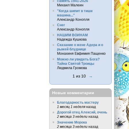
Память 1941-2026
Михаил Малеин
"Когда шипит в тиши
машина..."
Александр Конопля
Снег
Александр Конопля
НАШИМ ВОИНАМ
Надежда Кушкова
Сказание о жене Адера и о
рыжей блуднице
Монахиня Евфимия Пащенко
Можно ли увидеть Бога?
Тайна Святой Троицы
Людмила Громова
1 из 10
→
Новые комментарии
Благодарность мастеру
1 месяц 1 неделя
назад
Дорогой отец Алексий, очень
2 месяца 3 недели
назад
Значение Морока
2 месяца 3 недели
назад