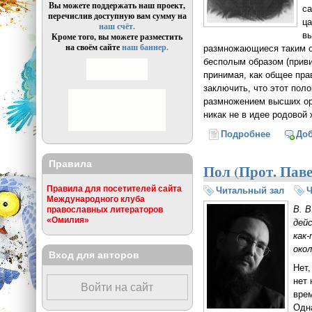
Вы можете поддержать наш проект,
са
перечислив доступную вам сумму на
ца
наш счёт.
вы
Кроме того, вы можете разместить
на своём сайте
наш баннер.
размножающиеся таким об
бесполым образом (привив
принимая, как общее пр
заключить, что этот пол
размножением высших ор
никак не в идее родовой
Подробнее
о Смысл
До
Правила
Пол (Прот. Пав
Правила для посетителей сайта
Читальный зал
Ч
Международного клуба
В. В
православных литераторов
«Омилия»
дей
как
окол
Вход для авторов
Нет,
нет
Войти на сайт
врем
Одн