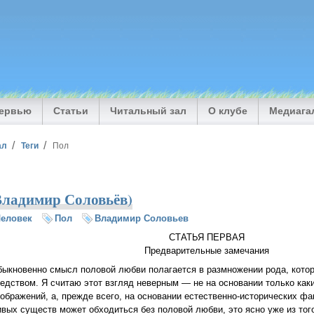
тервью
Статьи
Читальный зал
О клубе
Медиага
ал
Теги
Пол
Владимир Соловьёв)
еловек
Пол
Владимир Соловьев
СТАТЬЯ ПЕРВАЯ
Предварительные замечания
ыкновенно смысл половой любви полагается в размножении рода, кото
едством. Я считаю этот взгляд неверным — не на основании только ка
ображений, а, прежде всего, на основании естественно-исторических фа
вых существ может обходиться без половой любви, это ясно уже из того