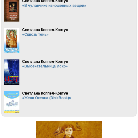
Светлана Коппел-Ковтун
«В чуланчике изношенных вещей»
Светлана Коппел-Ковтун
«Сквозь тень»
Светлана Коппел-Ковтун
«Высекательница Искр»
Светлана Коппел-Ковтун
«Жена Океана (DiskBook)»