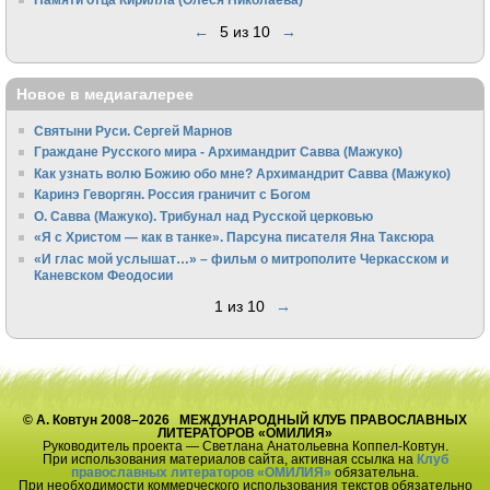
←
5 из 10
→
Новое в медиагалерее
Святыни Руси. Сергей Марнов
Граждане Русского мира - Архимандрит Савва (Мажуко)
Как узнать волю Божию обо мне? Архимандрит Савва (Мажуко)
Каринэ Геворгян. Россия граничит с Богом
О. Савва (Мажуко). Трибунал над Русской церковью
«Я с Христом — как в танке». Парсуна писателя Яна Таксюра
«И глас мой услышат…» – фильм о митрополите Черкасском и
Каневском Феодосии
1 из 10
→
© А. Ковтун 2008–2026 МЕЖДУНАРОДНЫЙ КЛУБ ПРАВОСЛАВНЫХ
ЛИТЕРАТОРОВ «ОМИЛИЯ»
Руководитель проекта — Светлана Анатольевна Коппел-Ковтун.
При использования материалов сайта, активная ссылка на
Клуб
православных литераторов «ОМИЛИЯ»
обязательна.
При необходимости коммерческого использования текстов обязательно