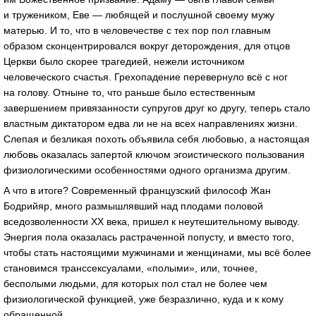
и тружеником, Еве — любящей и послушной своему мужу
матерью. И то, что в человечестве с тех пор пол главным
образом сконцентрировался вокруг деторождения, для отцов
Церкви было скорее трагедией, нежели источником
человеческого счастья. Грехопадение перевернуло всё с ног
на голову. Отныне то, что раньше было естественным
завершением привязанности супругов друг ко другу, теперь стало
властным диктатором едва ли не на всех направлениях жизни.
Слепая и безликая похоть объявила себя любовью, а настоящая
любовь оказалась запертой ключом эгоистического пользования
физиологическими особенностями одного организма другим.
А что в итоге? Современный французский философ Жан
Бодрийяр, много размышлявший над плодами половой
вседозволенности ХХ века, пришел к неутешительному выводу.
Энергия пола оказалась растраченной попусту, и вместо того,
чтобы стать настоящими мужчинами и женщинами, мы всё более
становимся транссексуалами, «полыми», или, точнее,
бесполыми людьми, для которых пол стал не более чем
физиологической функцией, уже безразлично, куда и к кому
обращенной.