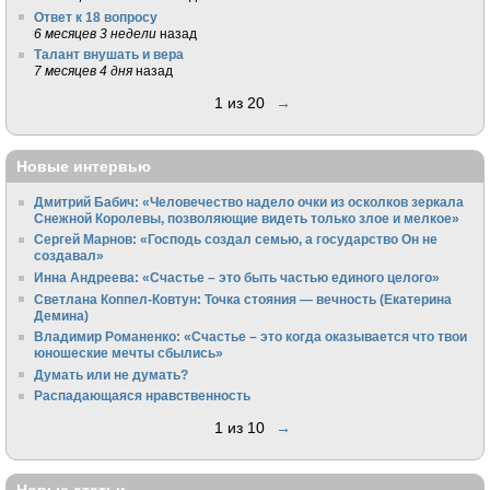
Ответ к 18 вопросу
6 месяцев 3 недели
назад
Талант внушать и вера
7 месяцев 4 дня
назад
1 из 20
→
Новые интервью
Дмитрий Бабич: «Человечество надело очки из осколков зеркала
Снежной Королевы, позволяющие видеть только злое и мелкое»
Сергей Марнов: «Господь создал семью, а государство Он не
создавал»
Инна Андреева: «Счастье – это быть частью единого целого»
Светлана Коппел-Ковтун: Точка стояния — вечность (Екатерина
Демина)
Владимир Романенко: «Счастье – это когда оказывается что твои
юношеские мечты сбылись»
Думать или не думать?
Распадающаяся нравственность
1 из 10
→