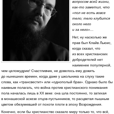
вопросом всей жизни,
как-то
заметил, что
«пол не есть вовсе
тело; тело клубится
около него
и за него»…
Нет, ну насколько же
прав был Клайв Льюис,
когда сказал, что
из всех христианских
добродетелей нет
наименее популярной,
чем целомудрие! Счастливчик, не довелось ему дожить
до нынешних времен, когда даже у школьника на слуху такие
слова, как «трансвестит» или «однополый брак». Однако было бы
наивным полагать, что война против христианского понимания
пола началась лишь в ХХ веке: она шла постоянно, то затихая
в монашеской аскезе
отцов-пустынников
, то расцветая пышным
цветом обезумевшей от похоти плоти в эпоху Возрождения.
Конечно, если бы христианство сказало миру только то, что всё,