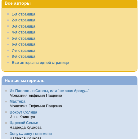
Все авторы
1-я страница
2-я страница
3-я страница
4-я страница
5-я страница
6-я страница
7-я страница
8-я страница
Все авторы на одной странице
Новые материалы
Из Павлов - в Савлы, или "не зная броду..."
Монахиня Евфимия Пащенко
Мастера
Монахиня Евфимия Пащенко
Вокруг Солнца
Илья Криштул
Царской Семье
Надежда Кушкова
Зовут... зовут они меня
Надежда Кушкова