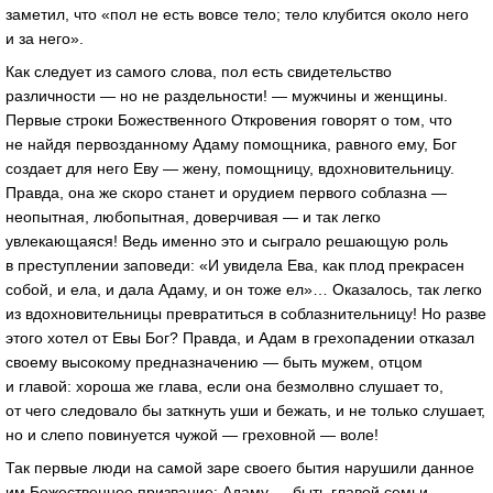
заметил, что «пол не есть вовсе тело; тело клубится около него
и за него».
Как следует из самого слова, пол есть свидетельство
различности — но не раздельности! — мужчины и женщины.
Первые строки Божественного Откровения говорят о том, что
не найдя первозданному Адаму помощника, равного ему, Бог
создает для него Еву — жену, помощницу, вдохновительницу.
Правда, она же скоро станет и орудием первого соблазна —
неопытная, любопытная, доверчивая — и так легко
увлекающаяся! Ведь именно это и сыграло решающую роль
в преступлении заповеди: «И увидела Ева, как плод прекрасен
собой, и ела, и дала Адаму, и он тоже ел»… Оказалось, так легко
из вдохновительницы превратиться в соблазнительницу! Но разве
этого хотел от Евы Бог? Правда, и Адам в грехопадении отказал
своему высокому предназначению — быть мужем, отцом
и главой: хороша же глава, если она безмолвно слушает то,
от чего следовало бы заткнуть уши и бежать, и не только слушает,
но и слепо повинуется чужой — греховной — воле!
Так первые люди на самой заре своего бытия нарушили данное
им Божественное призвание: Адаму — быть главой семьи