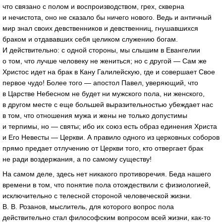
что связано с полом и воспроизводством, грех, скверна
и нечистота, оно не сказало бы ничего нового. Ведь и античный
мир знал своих девственников и девственниц, гнушавшихся
браком и отдававших себя целиком служению богам.
И действительно: с одной стороны, мы слышим в Евангелии
о том, что лучше человеку не жениться; но с другой — Сам же
Христос идет на брак в Кану Галилейскую, где и совершает Свое
первое чудо! Более того — апостол Павел, уверяющий, что
в Царстве Небесном не будет ни мужского пола, ни женского,
в другом месте с еще большей выразительностью убеждает нас
в том, что отношения мужа и жены не только допустимы
и терпимы, но — святы; ибо их союз есть образ единения Христа
и Его Невесты — Церкви. А правило одного из церковных соборов
прямо предает отлучению от Церкви того, кто отвергает брак
не ради воздержания, а по самому существу!
На самом деле, здесь нет никакого противоречия. Беда нашего
времени в том, что понятие пола отождествили с физиологией,
исключительно с телесной стороной человеческой жизни.
В. В. Розанов
, мыслитель, для которого вопрос пола
действительно стал философским вопросом всей жизни,
как-то