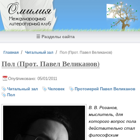
Перейти к основному содержанию
Омилия
Международный
литературный клуб
☰ Разделы сайта
Вы здесь
Главная
Читальный зал
Пол (Прот. Павел Великанов)
Пол (Прот. Павел Великанов)
Опубликовано: 05/01/2011
Читальный зал
Человек
Протоиерей Павел Великанов
Пол
В. В. Розанов
,
мыслитель, для
которого вопрос пола
действительно стал
философским