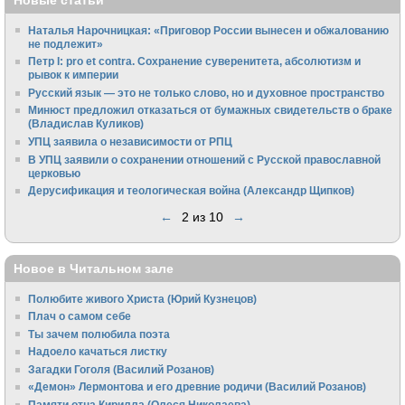
Новые статьи
Наталья Нарочницкая: «Приговор России вынесен и обжалованию
не подлежит»
Петр I: pro et contra. Сохранение суверенитета, абсолютизм и
рывок к империи
Русский язык — это не только слово, но и духовное пространство
Минюст предложил отказаться от бумажных свидетельств о браке
(Владислав Куликов)
УПЦ заявила о независимости от РПЦ
В УПЦ заявили о сохранении отношений с Русской православной
церковью
Дерусификация и теологическая война (Александр Щипков)
←
2 из 10
→
Новое в Читальном зале
Полюбите живого Христа (Юрий Кузнецов)
Плач о самом себе
Ты зачем полюбила поэта
Надоело качаться листку
Загадки Гоголя (Василий Розанов)
«Демон» Лермонтова и его древние родичи (Василий Розанов)
Памяти отца Кирилла (Олеся Николаева)