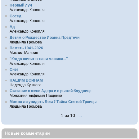
Первый луч
Александр Конопля
Сосед
Александр Конопля
Ад
Александр Конопля
Детям о Рождестве Иоанна Предтечи
Людмила Громова
Память 1941-2026
Михаил Малеин
"Когда шипит в тиши машина..."
Александр Конопля
Снег
Александр Конопля
НАШИМ ВОИНАМ
Надежда Кушкова
Сказание о жене Адера и о рыжей блуднице
Монахиня Евфимия Пащенко
Можно ли увидеть Бога? Тайна Святой Троицы
Людмила Громова
1 из 10
→
Новые комментарии