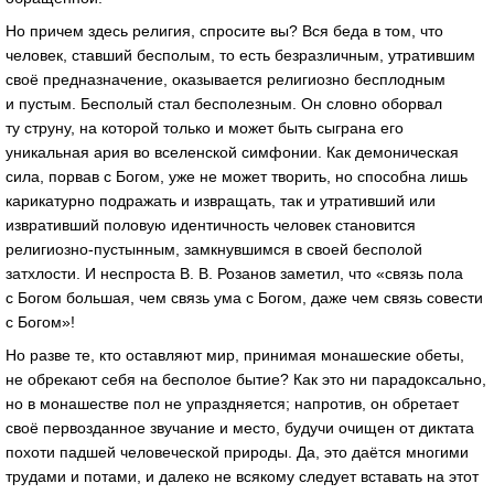
Но причем здесь религия, спросите вы? Вся беда в том, что
человек, ставший бесполым, то есть безразличным, утратившим
своё предназначение, оказывается религиозно бесплодным
и пустым. Бесполый стал бесполезным. Он словно оборвал
ту струну, на которой только и может быть сыграна его
уникальная ария во вселенской симфонии. Как демоническая
сила, порвав с Богом, уже не может творить, но способна лишь
карикатурно подражать и извращать, так и утративший или
извративший половую идентичность человек становится
религиозно-пустынным
, замкнувшимся в своей бесполой
затхлости. И неспроста
В. В. Розанов
заметил, что «связь пола
с Богом большая, чем связь ума с Богом, даже чем связь совести
с Богом»!
Но разве те, кто оставляют мир, принимая монашеские обеты,
не обрекают себя на бесполое бытие? Как это ни парадоксально,
но в монашестве пол не упраздняется; напротив, он обретает
своё первозданное звучание и место, будучи очищен от диктата
похоти падшей человеческой природы. Да, это даётся многими
трудами и потами, и далеко не всякому следует вставать на этот