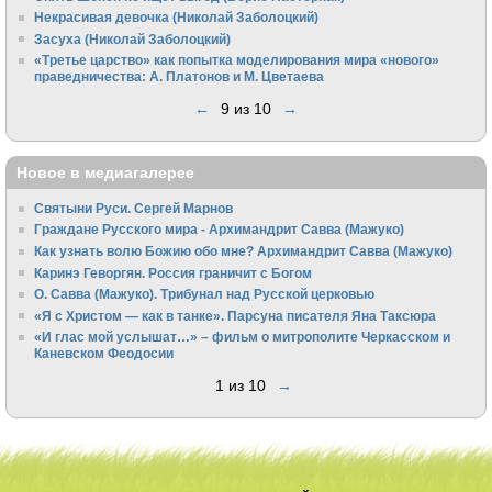
Некрасивая девочка (Николай Заболоцкий)
Засуха (Николай Заболоцкий)
«Третье царство» как попытка моделирования мира «нового»
праведничества: А. Платонов и М. Цветаева
←
9 из 10
→
Новое в медиагалерее
Святыни Руси. Сергей Марнов
Граждане Русского мира - Архимандрит Савва (Мажуко)
Как узнать волю Божию обо мне? Архимандрит Савва (Мажуко)
Каринэ Геворгян. Россия граничит с Богом
О. Савва (Мажуко). Трибунал над Русской церковью
«Я с Христом — как в танке». Парсуна писателя Яна Таксюра
«И глас мой услышат…» – фильм о митрополите Черкасском и
Каневском Феодосии
1 из 10
→