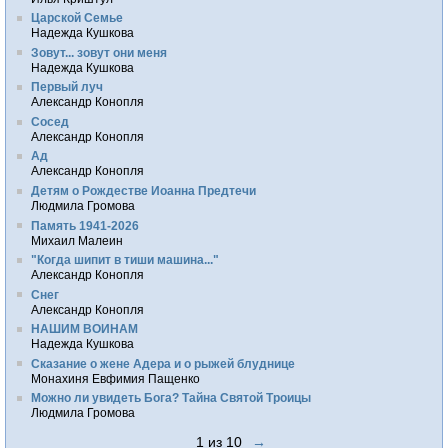
Царской Семье
Надежда Кушкова
Зовут... зовут они меня
Надежда Кушкова
Первый луч
Александр Конопля
Сосед
Александр Конопля
Ад
Александр Конопля
Детям о Рождестве Иоанна Предтечи
Людмила Громова
Память 1941-2026
Михаил Малеин
"Когда шипит в тиши машина..."
Александр Конопля
Снег
Александр Конопля
НАШИМ ВОИНАМ
Надежда Кушкова
Сказание о жене Адера и о рыжей блуднице
Монахиня Евфимия Пащенко
Можно ли увидеть Бога? Тайна Святой Троицы
Людмила Громова
1 из 10
→