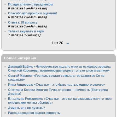
Поздравление с праздником
6 месяцев 1 неделя
назад
Спасибо что прочли и оценили!
6 месяцев 2 недели
назад
Ответ к 18 вопросу
6 месяцев 3 недели
назад
Талант внушать и вера
7 месяцев 3 дня
назад
1 из 20
→
Новые интервью
Дмитрий Бабич: «Человечество надело очки из осколков зеркала
Снежной Королевы, позволяющие видеть только злое и мелкое»
Сергей Марнов: «Господь создал семью, а государство Он не
создавал»
Инна Андреева: «Счастье – это быть частью единого целого»
Светлана Коппел-Ковтун: Точка стояния — вечность (Екатерина
Демина)
Владимир Романенко: «Счастье – это когда оказывается что твои
юношеские мечты сбылись»
Думать или не думать?
Распадающаяся нравственность