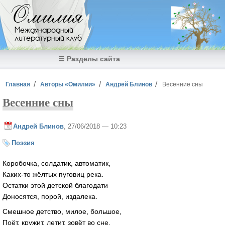
Перейти к основному содержанию
Омилия
Международный
литературный клуб
☰ Разделы сайта
Вы здесь
Главная
Авторы «Омилии»
Андрей Блинов
Весенние сны
Весенние сны
Андрей Блинов
, 27/06/2018 — 10:23
Поэзия
Коробочка, солдатик, автоматик,
Каких-то жёлтых пуговиц река.
Остатки этой детской благодати
Доносятся, порой, издалека.
Смешное детство, милое, большое,
Поёт, кружит, летит, зовёт во сне,