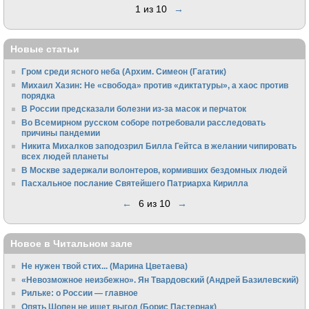
1 из 10
→
Новые статьи
Гром среди ясного неба (Архим. Симеон (Гагатик)
Михаил Хазин: Не «свобода» против «диктатуры», а хаос против
порядка
В России предсказали болезни из-за масок и перчаток
Во Всемирном русском соборе потребовали расследовать
причины пандемии
Никита Михалков заподозрил Билла Гейтса в желании чипировать
всех людей планеты
В Москве задержали волонтеров, кормивших бездомных людей
Пасхальное послание Святейшего Патриарха Кирилла
←
6 из 10
→
Новое в Читальном зале
Не нужен твой стих... (Марина Цветаева)
«Невозможное неизбежно». Ян Твардовский (Андрей Базилевский)
Рильке: о России — главное
Опять Шопен не ищет выгод (Борис Пастернак)