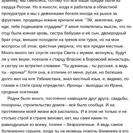
армянку, мы смеялись, потому что все наши предки были из
сердца России. Но в юности, когда я работала в областной
прокуратуре и мы с девчонками бегали иногда на рынок за
фруктами, продавцы-южане кричали мне: "Эй, землячка, иди-
иди, тебе подешевле отдадим!" У меня появлялись мысли, что по
отцу была южная кровь, сестра бабушки и её сын, двоюродный
брат отца, внешне походили на греков или турок, но на мои
воспросы об этом, крёстная уверяла, что все предки местные.
Много-много лет спустя сестра Света с мужем, волнуясь, будут
ли у них внуки, поехали к старцу Власию в Боровский монастырь,
и сестру он встретил словами: "Ты думаешь - ты русская, а ведь
ты - иронка!" Хотя она, в отличие от меня, русая, но батюшка
долго жил на юге Узбекистана, знал местный язык, и, видимо, по
глазам и стати сразу определил. Иронцы - выходцы из Ирана,
сродные осетинам.
Родни было много, постоянно навещали друг друга, свадьбы,
похороны, строительство домов – всё было сообща. И на
протяжении моей жизни всё распалось. И в этом не только и не
столько строй в стране виноват, нет, мы сами какие-то
равнодушные ко всему, точнее – безразличные. А ведь самое
болезненно горькое, когда ты не можешь помочь ближнему в его