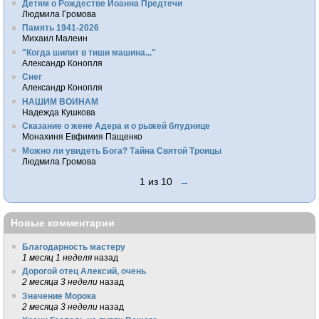
Детям о Рождестве Иоанна Предтечи
Людмила Громова
Память 1941-2026
Михаил Малеин
"Когда шипит в тиши машина..."
Александр Конопля
Снег
Александр Конопля
НАШИМ ВОИНАМ
Надежда Кушкова
Сказание о жене Адера и о рыжей блуднице
Монахиня Евфимия Пащенко
Можно ли увидеть Бога? Тайна Святой Троицы
Людмила Громова
1 из 10
→
Новые комментарии
Благодарность мастеру
1 месяц 1 неделя
назад
Дорогой отец Алексий, очень
2 месяца 3 недели
назад
Значение Морока
2 месяца 3 недели
назад