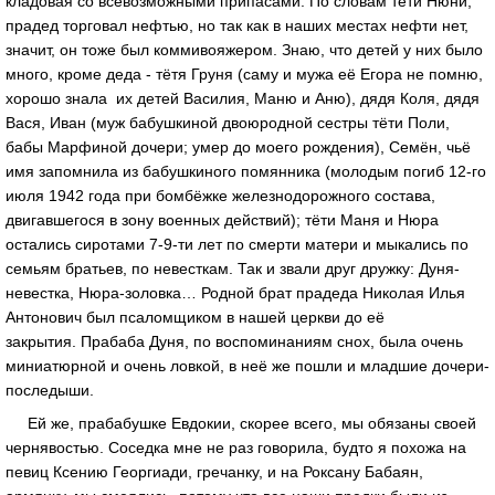
кладовая со всевозможными припасами. По словам тёти Нюни,
прадед торговал нефтью, но так как в наших местах нефти нет,
значит, он тоже был коммивояжером. Знаю, что детей у них было
много, кроме деда - тётя Груня (саму и мужа её Егора не помню,
хорошо знала их детей Василия, Маню и Аню), дядя Коля, дядя
Вася, Иван (муж бабушкиной двоюродной сестры тёти Поли,
бабы Марфиной дочери; умер до моего рождения), Семён, чьё
имя запомнила из бабушкиного помянника (молодым погиб 12-го
июля 1942 года при бомбёжке железнодорожного состава,
двигавшегося в зону военных действий); тёти Маня и Нюра
остались сиротами 7-9-ти лет по смерти матери и мыкались по
семьям братьев, по невесткам. Так и звали друг дружку: Дуня-
невестка, Нюра-золовка… Родной брат прадеда Николая Илья
Антонович был псаломщиком в нашей церкви до её
закрытия. Прабаба Дуня, по воспоминаниям снох, была очень
миниатюрной и очень ловкой, в неё же пошли и младшие дочери-
последыши.
Ей же, прабабушке Евдокии, скорее всего, мы обязаны своей
чернявостью. Соседка мне не раз говорила, будто я похожа на
певиц Ксению Георгиади, гречанку, и на Роксану Бабаян,