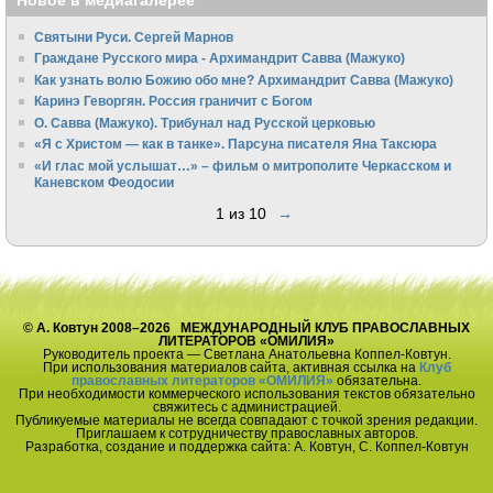
Новое в медиагалерее
Святыни Руси. Сергей Марнов
Граждане Русского мира - Архимандрит Савва (Мажуко)
Как узнать волю Божию обо мне? Архимандрит Савва (Мажуко)
Каринэ Геворгян. Россия граничит с Богом
О. Савва (Мажуко). Трибунал над Русской церковью
«Я с Христом — как в танке». Парсуна писателя Яна Таксюра
«И глас мой услышат…» – фильм о митрополите Черкасском и
Каневском Феодосии
1 из 10
→
© А. Ковтун 2008–2026 МЕЖДУНАРОДНЫЙ КЛУБ ПРАВОСЛАВНЫХ
ЛИТЕРАТОРОВ «ОМИЛИЯ»
Руководитель проекта — Светлана Анатольевна Коппел-Ковтун.
При использования материалов сайта, активная ссылка на
Клуб
православных литераторов «ОМИЛИЯ»
обязательна.
При необходимости коммерческого использования текстов обязательно
свяжитесь с администрацией.
Публикуемые материалы не всегда совпадают с точкой зрения редакции.
Приглашаем к сотрудничеству православных авторов.
Разработка, создание и поддержка сайта: А. Ковтун, С. Коппел-Ковтун