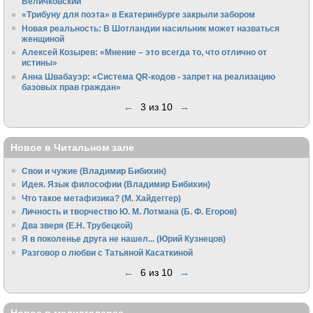
Величковский
«Трибуну для поэта» в Екатеринбурге закрыли забором
Новая реальность: В Шотландии насильник может назваться
женщиной
Алексей Козырев: «Мнение – это всегда то, что отлично от
истины»
Анна Швабауэр: «Система QR-кодов - запрет на реализацию
базовых прав граждан»
←
3 из 10
→
Новое в Читальном зале
Свои и чужие (Владимир Бибихин)
Идея. Язык философии (Владимир Бибихин)
Что такое метафизика? (М. Хайдеггер)
Личность и творчество Ю. М. Лотмана (Б. Ф. Егоров)
Два зверя (Е.Н. Трубецкой)
Я в поколенье друга не нашел... (Юрий Кузнецов)
Разговор о любви с Татьяной Касаткиной
←
6 из 10
→