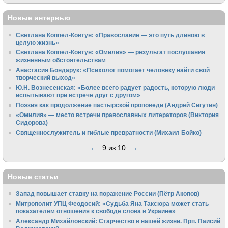
Новые интервью
Светлана Коппел-Ковтун: «Православие — это путь длиною в
целую жизнь»
Светлана Коппел-Ковтун: «Омилия» — результат послушания
жизненным обстоятельствам
Анастасия Бондарук: «Психолог помогает человеку найти свой
творческий выход»
Ю.Н. Вознесенская: «Более всего радует радость, которую люди
испытывают при встрече друг с другом»
Поэзия как продолжение пастырской проповеди (Андрей Сигутин)
«Омилия» — место встречи православных литераторов (Виктория
Сидорова)
Священнослужитель и гиблые превратности (Михаил Бойко)
←
9 из 10
→
Новые статьи
Запад повышает ставку на поражение России (Пётр Акопов)
Митрополит УПЦ Феодосий: «Судьба Яна Таксюра может стать
показателем отношения к свободе слова в Украине»
Алек­сандр Михайловский: Старчество в нашей жизни. Прп. Паисий