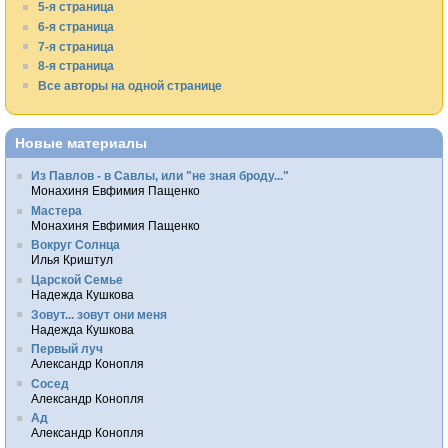
5-я страница
6-я страница
7-я страница
8-я страница
Все авторы на одной странице
Новые материалы
Из Павлов - в Савлы, или "не зная броду..."
Монахиня Евфимия Пащенко
Мастера
Монахиня Евфимия Пащенко
Вокруг Солнца
Илья Криштул
Царской Семье
Надежда Кушкова
Зовут... зовут они меня
Надежда Кушкова
Первый луч
Александр Конопля
Сосед
Александр Конопля
Ад
Александр Конопля