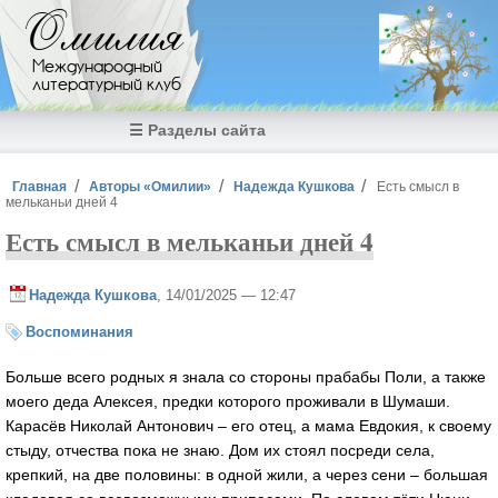
Перейти к основному содержанию
Омилия
Международный
литературный клуб
☰ Разделы сайта
Вы здесь
Главная
Авторы «Омилии»
Надежда Кушкова
Есть смысл в
мельканьи дней 4
Есть смысл в мельканьи дней 4
Надежда Кушкова
, 14/01/2025 — 12:47
Воспоминания
Больше всего родных я знала со стороны прабабы Поли, а также
моего деда Алексея, предки которого проживали в Шумаши.
Карасёв Николай Антонович – его отец, а мама Евдокия, к своему
стыду, отчества пока не знаю. Дом их стоял посреди села,
крепкий, на две половины: в одной жили, а через сени – большая