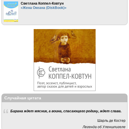
Светлана Коппел-Ковтун
«Жена Океана (DiskBook)»
Случайная цитата
Барана ждет мясник, а воина, спасающего родину, ждет слава.
Шарль де Костер
Легенда oб Уленшпигеле