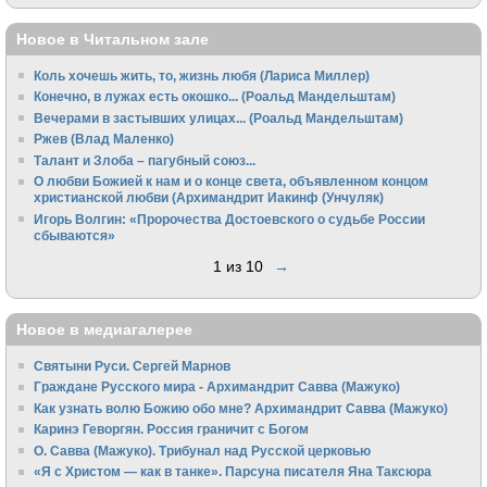
Новое в Читальном зале
Коль хочешь жить, то, жизнь любя (Лариса Миллер)
Конечно, в лужах есть окошко... (Роальд Мандельштам)
Вечерами в застывших улицах... (Роальд Мандельштам)
Ржев (Влад Маленко)
Талант и Злоба – пагубный союз...
О любви Божией к нам и о конце света, объявленном концом
христианской любви (Архимандрит Иакинф (Унчуляк)
Игорь Волгин: «Пророчества Достоевского о судьбе России
сбываются»
1 из 10
→
Новое в медиагалерее
Святыни Руси. Сергей Марнов
Граждане Русского мира - Архимандрит Савва (Мажуко)
Как узнать волю Божию обо мне? Архимандрит Савва (Мажуко)
Каринэ Геворгян. Россия граничит с Богом
О. Савва (Мажуко). Трибунал над Русской церковью
«Я с Христом — как в танке». Парсуна писателя Яна Таксюра