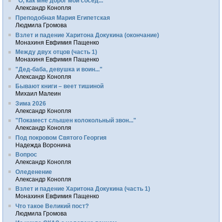
"О, как мне дорог мой сосед..."
Александр Конопля
Преподобная Мария Египетская
Людмила Громова
Взлет и падение Харитона Докукина (окончание)
Монахиня Евфимия Пащенко
Между двух отцов (часть 1)
Монахиня Евфимия Пащенко
"Дед-баба, девушка и воин..."
Александр Конопля
Бывают книги – веет тишиной
Михаил Малеин
Зима 2026
Александр Конопля
"Покамест слышен колокольный звон..."
Александр Конопля
Под покровом Святого Георгия
Надежда Воронина
Вопрос
Александр Конопля
Оледенение
Александр Конопля
Взлет и падение Харитона Докукина (часть 1)
Монахиня Евфимия Пащенко
Что такое Великий пост?
Людмила Громова