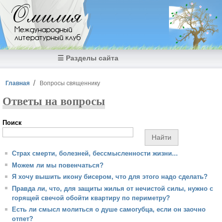
Перейти к основному содержанию
Омилия
Международный
литературный клуб
☰ Разделы сайта
Вы здесь
Главная
Вопросы священнику
Ответы на вопросы
Поиск
Страх смерти, болезней, бессмысленности жизни...
Можем ли мы повенчаться?
Я хочу вышить икону бисером, что для этого надо сделать?
Правда ли, что, для защиты жилья от нечистой силы, нужно с
горящей свечой обойти квартиру по периметру?
Есть ли смысл молиться о душе самогубца, если он заочно
отпет?