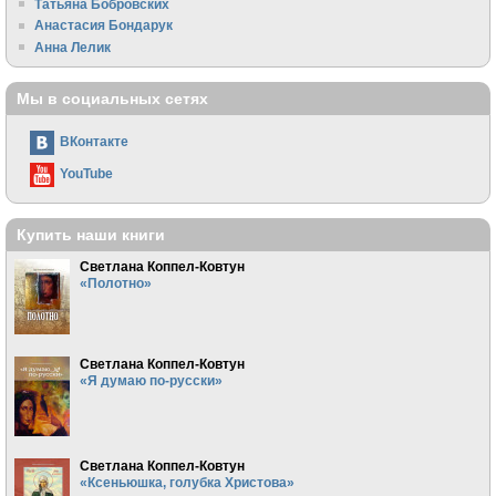
Татьяна Бобровских
Анастасия Бондарук
Анна Лелик
Мы в социальных сетях
ВКонтакте
YouTube
Купить наши книги
Светлана Коппел-Ковтун
«Полотно»
Светлана Коппел-Ковтун
«Я думаю по-русски»
Светлана Коппел-Ковтун
«Ксеньюшка, голубка Христова»