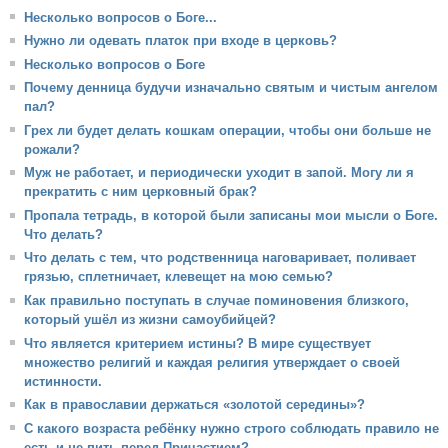
Несколько вопросов о Боге...
Нужно ли одевать платок при входе в церковь?
Несколько вопросов о Боге
Почему денница будучи изначально святым и чистым ангелом
пал?
Грех ли будет делать кошкам операции, чтобы они больше не
рожали?
Муж не работает, и периодически уходит в запой. Могу ли я
прекратить с ним церковный брак?
Пропала тетрадь, в которой были записаны мои мысли о Боге.
Что делать?
Что делать с тем, что родственница наговаривает, поливает
грязью, сплетничает, клевещет на мою семью?
Как правильно поступать в случае поминовения близкого,
который ушёл из жизни самоубийцей?
Что является критерием истины? В мире существует
множество религий и каждая религия утверждает о своей
истинности.
Как в православии держаться «золотой середины»?
С какого возраста ребёнку нужно строго соблюдать правило не
есть и не пить перед Причастием?