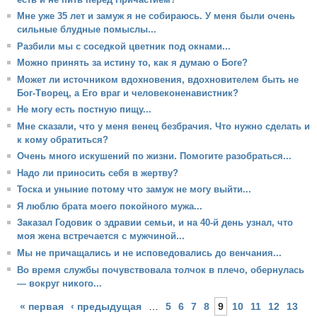
Мне уже 35 лет и замуж я не собираюсь. У меня были очень
сильные блудные помыслы...
Разбили мы с соседкой цветник под окнами...
Можно принять за истину то, как я думаю о Боге?
Может ли источником вдохновения, вдохновителем быть не
Бог-Творец, а Его враг и человеконенавистник?
Не могу есть постную пищу...
Мне сказали, что у меня венец безбрачия. Что нужно сделать и
к кому обратиться?
Очень много искушений по жизни. Помогите разобраться...
Надо ли приносить себя в жертву?
Тоска и уныние потому что замуж не могу выйти...
Я люблю брата моего покойного мужа...
Заказал Годовик о здравии семьи, и на 40-й день узнал, что
моя жена встречается с мужчиной...
Мы не причащались и не исповедовались до венчания...
Во время службы почувствовала толчок в плечо, обернулась
— вокруг никого...
Страницы
« первая
‹ предыдущая
…
5
6
7
8
9
10
11
12
13