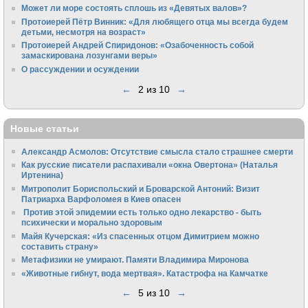
Может ли море состоять сплошь из «Девятых валов»?
Протоиерей Пётр Винник: «Для любящего отца мы всегда будем
детьми, несмотря на возраст»
Протоиерей Андрей Спиридонов: «Озабоченность собой
замаскирована лозунгами веры»
О рассуждении и осуждении
←
2 из 10
→
Новые статьи
Александр Асмолов: Отсутствие смысла стало страшнее смерти
Как русские писатели распахивали «окна Овертона» (Наталья
Иртенина)
Митрополит Бориспольский и Броварской Антоний: Визит
Патриарха Варфоломея в Киев опасен
Против этой эпидемии есть только одно лекарство - быть
психически и морально здоровым
Майя Кучерская: «Из спасенных отцом Димитрием можно
составить страну»
Метафизики не умирают. Памяти Владимира Миронова
«Животные гибнут, вода мертвая». Катастрофа на Камчатке
←
5 из 10
→