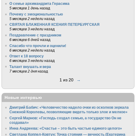
О семье архимандрита Герасима
5 месяцев 1 день
назад
Почему с эмоциональностью
5 месяцев 2 недели
назад
СВЯТАЯ БЛАЖЕННАЯ КСЕНИЯ ПЕТЕРБУРГСКАЯ
5 месяцев 3 недели
назад
Поздравление с праздником
6 месяцев 6 дней
назад
Спасибо что прочли и оценили!
6 месяцев 2 недели
назад
Ответ к 18 вопросу
6 месяцев 3 недели
назад
Талант внушать и вера
7 месяцев 2 дня
назад
1 из 20
→
Новые интервью
Дмитрий Бабич: «Человечество надело очки из осколков зеркала
Снежной Королевы, позволяющие видеть только злое и мелкое»
Сергей Марнов: «Господь создал семью, а государство Он не
создавал»
Инна Андреева: «Счастье – это быть частью единого целого»
Светлана Коппел-Ковтун: Точка стояния — вечность (Екатерина