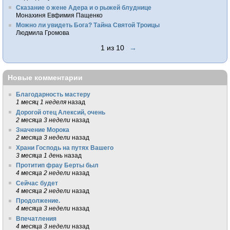
Сказание о жене Адера и о рыжей блуднице
Монахиня Евфимия Пащенко
Можно ли увидеть Бога? Тайна Святой Троицы
Людмила Громова
1 из 10
→
Новые комментарии
Благодарность мастеру
1 месяц 1 неделя
назад
Дорогой отец Алексий, очень
2 месяца 3 недели
назад
Значение Морока
2 месяца 3 недели
назад
Храни Господь на путях Вашего
3 месяца 1 день
назад
Протитип фрау Берты был
4 месяца 2 недели
назад
Сейчас будет
4 месяца 2 недели
назад
Продолжение.
4 месяца 3 недели
назад
Впечатления
4 месяца 3 недели
назад