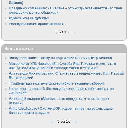
Демина)
Владимир Романенко: «Счастье – это когда оказывается что твои
юношеские мечты сбылись»
Думать или не думать?
Распадающаяся нравственность
1 из 10
→
Новые статьи
Запад повышает ставку на поражение России (Пётр Акопов)
Митрополит УПЦ Феодосий: «Судьба Яна Таксюра может стать
показателем отношения к свободе слова в Украине»
Алек­сандр Михайловский: Старчество в нашей жизни. Прп. Паисий
Величковский
«Трибуну для поэта» в Екатеринбурге закрыли забором
Новая реальность: В Шотландии насильник может назваться
женщиной
Алексей Козырев: «Мнение – это всегда то, что отлично от
истины»
Анна Швабауэр: «Система QR-кодов - запрет на реализацию
базовых прав граждан»
←
3 из 10
→