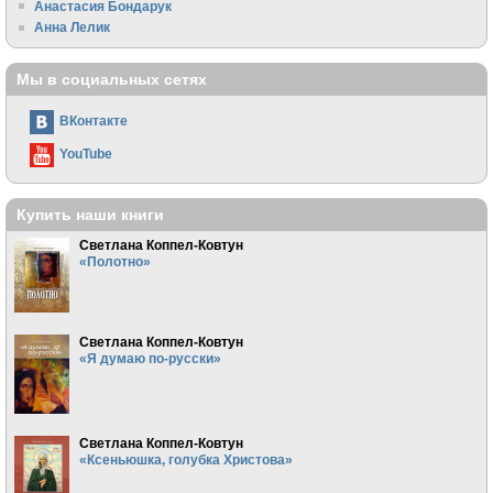
Анастасия Бондарук
Анна Лелик
Мы в социальных сетях
ВКонтакте
YouTube
Купить наши книги
Светлана Коппел-Ковтун
«Полотно»
Светлана Коппел-Ковтун
«Я думаю по-русски»
Светлана Коппел-Ковтун
«Ксеньюшка, голубка Христова»