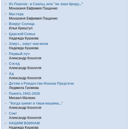
Из Павлов - в Савлы, или "не зная броду..."
Монахиня Евфимия Пащенко
Мастера
Монахиня Евфимия Пащенко
Вокруг Солнца
Илья Криштул
Царской Семье
Надежда Кушкова
Зовут... зовут они меня
Надежда Кушкова
Первый луч
Александр Конопля
Сосед
Александр Конопля
Ад
Александр Конопля
Детям о Рождестве Иоанна Предтечи
Людмила Громова
Память 1941-2026
Михаил Малеин
"Когда шипит в тиши машина..."
Александр Конопля
Снег
Александр Конопля
НАШИМ ВОИНАМ
Надежда Кушкова