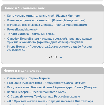
Новое в Читальном зале
Коль хочешь жить, то, жизнь любя (Лариса Миллер)
Конечно, в лужах есть окошко... (Роальд Мандельштам)
Вечерами в застывших улицах... (Роальд Мандельштам)
Ржев (Влад Маленко)
Талант и Злоба – пагубный союз...
О любви Божией к нам и о конце света, объявленном концом
христианской любви (Архимандрит Иакинф (Унчуляк)
Игорь Волгин: «Пророчества Достоевского о судьбе России
сбываются»
1 из 10
→
Новое в медиагалерее
Святыни Руси. Сергей Марнов
Граждане Русского мира - Архимандрит Савва (Мажуко)
Как узнать волю Божию обо мне? Архимандрит Савва (Мажуко)
Каринэ Геворгян. Россия граничит с Богом
О. Савва (Мажуко). Трибунал над Русской церковью
«Я с Христом — как в танке». Парсуна писателя Яна Таксюра