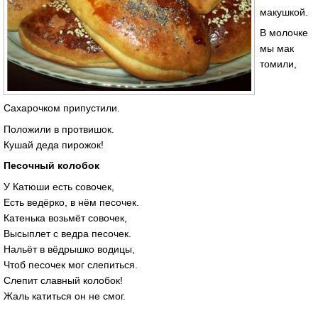
макушкой.
В молочке
мы мак
томили,
Сахарочком припустили.
Положили в протвишок.
Кушай деда пирожок!
Песочный колобок
У Катюши есть совочек,
Есть ведёрко, в нём песочек.
Катенька возьмёт совочек,
Высыплет с ведра песочек.
Нальёт в вёдрышко водицы,
Чтоб песочек мог слепиться.
Слепит славный колобок!
Жаль катиться он не смог.