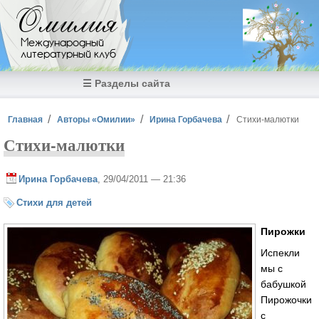
Перейти к основному содержанию
Омилия
Международный
литературный клуб
☰ Разделы сайта
Вы здесь
Главная
Авторы «Омилии»
Ирина Горбачева
Стихи-малютки
Стихи-малютки
Ирина Горбачева
, 29/04/2011 — 21:36
Стихи для детей
Пирожки
Испекли
мы с
бабушкой
Пирожочки
с