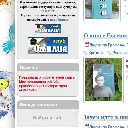
Вл
Вы можете поддержать наш проект,
св
перечислив доступную вам сумму на
наш счёт.
Кроме того, вы можете разместить
на своём сайте
наш баннер.
О книге Евгени
Людмила Громова
, 
Критика
Рецензи
Б
д
Правила
м
п
Правила для посетителей сайта
Международного клуба
православных литераторов
«Омилия»
Вход для авторов
Зачем идти в ш
Войти на сайт
Людмила Громова
, 