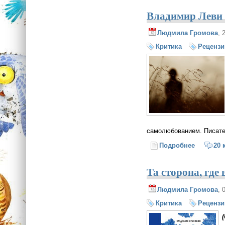
Владимир Леви 
Людмила Громова
, 
Критика
Рецензи
самолюбованием. Писател
Подробнее
о Владим
20 
Та сторона, где в
Людмила Громова
, 
Критика
Рецензи