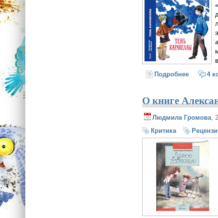
Подробнее
о Та стор
4 к
О книге Алекса
Людмила Громова
, 
Критика
Рецензи