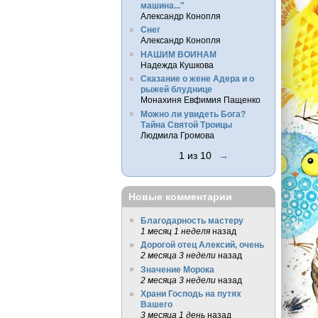
машина..."
Александр Конопля
Снег
Александр Конопля
НАШИМ ВОИНАМ
Надежда Кушкова
Сказание о жене Адера и о
рыжей блуднице
Монахиня Евфимия Пащенко
Можно ли увидеть Бога?
Тайна Святой Троицы
Людмила Громова
1 из 10
→
Новые комментарии
Благодарность мастеру
1 месяц 1 неделя
назад
Дорогой отец Алексий, очень
2 месяца 3 недели
назад
Значение Морока
2 месяца 3 недели
назад
Храни Господь на путях
Вашего
3 месяца 1 день
назад