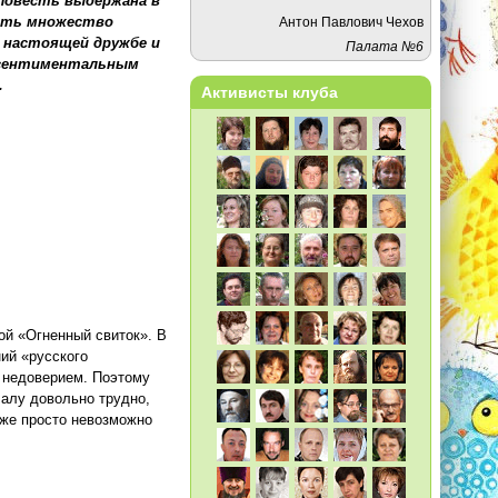
 Повесть выдержана в
есть множество
Антон Павлович Чехов
, настоящей дружбе и
Палата №6
А сентиментальным
.
Активисты клуба
ой «Огненный свиток». В
ний «русского
с недоверием. Поэтому
чалу довольно трудно,
уже просто невозможно