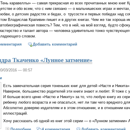
«Тень каравеллы» — самая прекрасная из всех прочитанных мною книг К
детстве и обо всем, что с ним связано — о мальчишеских играх и мечтах
любви, о детских радостях и бедах, о трусости и первых победах над со
этом Владислав Крапивин пишет и в других книгах. Чем же так хороша и
автобиографическая повесть? Тем, что в ней, на мой взгляд, будто сфо
мастерство и талант автора — человека удивительно тонко чувствующег
владеющего словом.
она, где ветер...
омментария
Добавить комментарий
ндра Ткаченко «Лунное затмение»
20/03/2016 — 00:57
и
Есть замечательная серия тоненьких книг для детей «Настя и Никита
Наверное, большинство родителей эти книги знают и любят. Я тоже с 
И больше всего ценю «Настю и Никиту» за то, что любую книгу из сер
ребенку любого возраста и не опасаться, нет ли там чего вредного дл
Абсолютно доверяю издателям и в этом отношении, и в отношении кач
иллюстраций.
Хочу рассказать об одной из книг этой серии — о «Лунном затмении» 
Подробнее
о О книге Александра Ткаченко «Лунное затмение»
4 комментария
Добавить комментарий