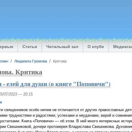
тервью
Статьи
Читальный зал
О клубе
Медиага
илии»
Людмила Громова
Критика
ова. Критика
я - елей для души (о книге "Поповичи")
25/07/2023 — 20:15
и
ти священников особо ничем не отличаются от других православных де
оими трудностями и радостями, успехами и неудачами, верой и сомнени
достатками. Книга «Поповичи» ― об этом. В ней много интересных истор
рии Свешниковой, дочери протоиерея Владислава Свешникова. Духовни