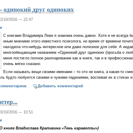
- одинокий друг одиноких
22/10/2016 — 22:47
и
С книгами Владимира Леви я знакома очень давно. Хотя и не всегда б
иным мнением этого известного психолога, но время от времени почиты
находила что-нибудь интересное или даже полезное для себя. А недав
многообещающим названием «Одинокий друг одиноких (просьба о любв
меня постигло полное разочарование как в книге, так и в профессиона
очень мягко сказано.
Если называть вещи своими именами – то это не книга, а какая-то сме
ь будто любуется своими и чужими падениями, воспевая их в стихах и 
ир Леви - одинокий друг одиноких
комментариев
Добавить комментарий
етер...
03/10/2016 — 10:51
и
(О книге Владислава Крапивина «Тень каравеллы»)