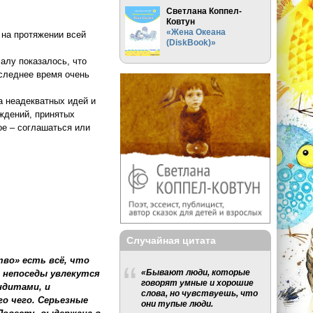
Светлана Коппел-
Ковтун
«Жена Океана
 на протяжении всей
(DiskBook)»
алу показалось, что
оследнее время очень
на неадекватных идей и
ждений, принятых
мое – соглашаться или
Случайная цитата
во» есть всё, что
«Бывают люди, которые
) непоседы увлекутся
говорят умные и хорошие
ндитами, и
слова, но чувствуешь, что
го чего. Серьезные
они тупые люди.