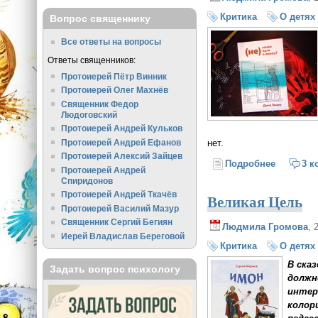
Критика
О детях
Вопрос священнику
Все ответы на вопросы
Ответы священников:
Протоиерей Пётр Винник
Протоиерей Олег Махнёв
Священник Федор
Людоговский
Протоиерей Андрей Кульков
Протоиерей Андрей Ефанов
нет.
Протоиерей Алексий Зайцев
Подробнее
о Зачем 
3 к
Протоиерей Андрей
Спиридонов
Протоиерей Андрей Ткачёв
Великая Цель
Протоиерей Василий Мазур
Священник Сергий Бегиян
Людмила Громова
, 
Иерей Владислав Береговой
Критика
О детях
В ска
Задать вопрос психологу
должн
интер
колор