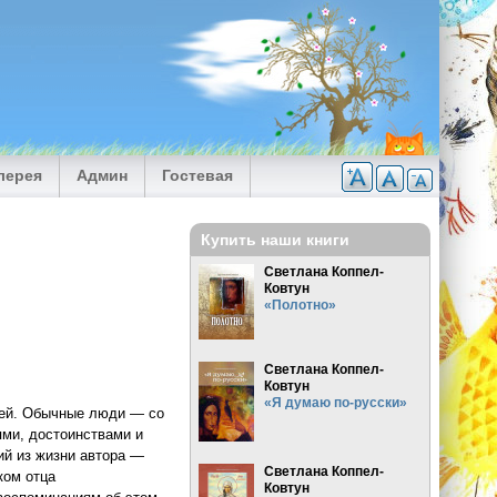
лерея
Админ
Гостевая
Купить наши книги
Светлана Коппел-
Ковтун
«Полотно»
Светлана Коппел-
Ковтун
«Я думаю по-русски»
тей. Обычные люди ― со
ями, достоинствами и
ий из жизни автора ―
Светлана Коппел-
ком отца
Ковтун