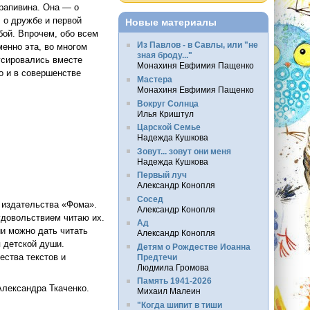
рапивина. Она — о
, о дружбе и первой
Новые материалы
бой. Впрочем, обо всем
Из Павлов - в Савлы, или "не
менно эта, во многом
зная броду..."
кусировались вместе
Монахиня Евфимия Пащенко
о и в совершенстве
Мастера
Монахиня Евфимия Пащенко
Вокруг Солнца
Илья Криштул
Царской Семье
Надежда Кушкова
Зовут... зовут они меня
Надежда Кушкова
Первый луч
Александр Конопля
Сосед
» издательства «Фома».
Александр Конопля
удовольствием читаю их.
Ад
ии можно дать читать
Александр Конопля
я детской души.
Детям о Рождестве Иоанна
ества текстов и
Предтечи
Людмила Громова
Память 1941-2026
Александра Ткаченко.
Михаил Малеин
"Когда шипит в тиши