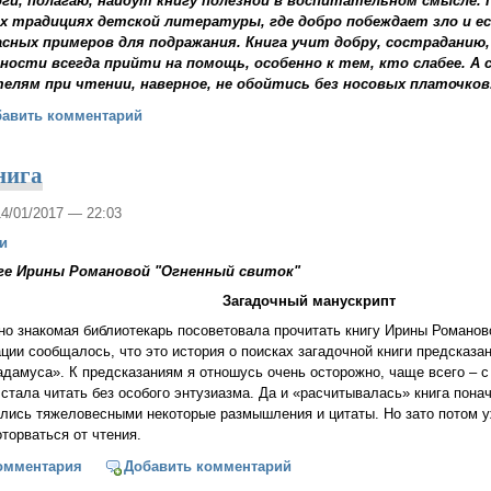
оги, полагаю, найдут книгу полезной в воспитательном смысле.
х традициях детской литературы, где добро побеждает зло и 
асных примеров для подражания. Книга учит добру, состраданию
ности всегда прийти на помощь, особенно к тем, кто слабее. 
елям при чтении, наверное, не обойтись без носовых платочков
я Цель
бавить комментарий
нига
14/01/2017 — 22:03
и
ге Ирины Романовой "Огненный свиток"
Загадочный манускрипт
но знакомая библиотекарь посоветовала прочитать книгу Ирины Романов
ции сообщалось, что это история о поисках загадочной книги предсказа
адамуса». К предсказаниям я отношусь очень осторожно, чаще всего – 
стала читать без особого энтузиазма. Да и «расчитывалась» книга пона
ались тяжеловесными некоторые размышления и цитаты. Но зато потом 
торваться от чтения.
венная книга
омментария
Добавить комментарий