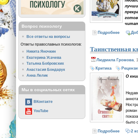
педаг
лучши
прекр
готов
читат
Вопрос психологу
Подробнее
о Велика
До
Все ответы на вопросы
Ответы православных психологов:
Таинственная к
Никита Яночкин
Екатерина Усачева
Людмила Громова
, 
Татьяна Бобровских
Критика
Рецензи
Анастасия Бондарук
Анна Лелик
О кни
Мы в социальных сетях
Недав
аннота
ВКонтакте
Ностр
роман 
YouTube
показ
было о
Подробнее
о Таинст
2 к