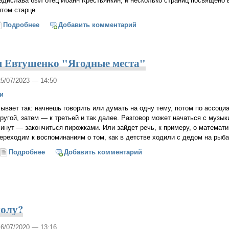
адислава был отец Иоанн Крестьянкин, и несколько страниц посвящено
ятом старце.
Подробнее
о Истории без елея - елей для души (о книге "Поповичи"
Добавить комментарий
я Евтушенко "Ягодные места"
25/07/2023 — 14:50
и
ывает так: начнешь говорить или думать на одну тему, потом по ассоци
ругой, затем ― к третьей и так далее. Разговор может начаться с музык
инут ― закончиться пирожками. Или зайдет речь, к примеру, о математи
ереходим к воспоминаниям о том, как в детстве ходили с дедом на рыба
Подробнее
о О книге Евгения Евтушенко "Ягодные места"
Добавить комментарий
колу?
16/07/2020 — 13:16