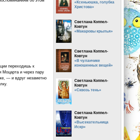
 воспоминаниям об этом
«Ксеньюшка, голубка
Христова»
)
Светлана Коппел-
Ковтун
«Макаровы крылья»
Светлана Коппел-
Ковтун
«В чуланчике
изношенных вещей»
ации переходишь к
и Моцарта и через пару
ке, ― и вдруг незаметно
Светлана Коппел-
лку.
Ковтун
«Сквозь тень»
Светлана Коппел-
Ковтун
«Высекательница
Искр»