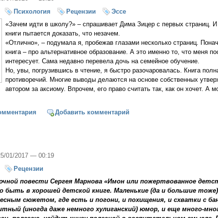
Психология
Рецензии
Эссе
«Зачем идти в школу?» – спрашивает Дима Зицер с первых страниц. И
книги пытается доказать, что незачем.
«Отлично», – подумала я, пробежав глазами несколько страниц. Понач
книга – про альтернативное образование. А это именно то, что меня п
интересует. Сама недавно перевела дочь на семейное обучение.
Но, увы, погрузившись в чтение, я быстро разочаровалась. Книга пол
противоречий. Многие выводы делаются на основе собственных утвер
автором за аксиому. Впрочем, его право считать так, как он хочет. А 
идти в школу?
омментария
Добавить комментарий
25/01/2017 — 00:19
Рецензии
зочной повести Сергея Марнова «Имон или пожертвованное детст
о быть в хорошей детской книге. Маленькие (да и большие тоже
есным сюжетом, где есть и погони, и похищения, и схватки с ба
итный (иногда даже немного хулиганский) юмор, и еще много-мно