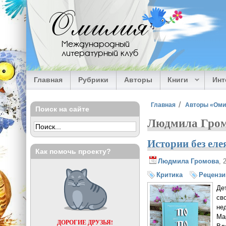
Перейти к основному содержанию
Омилия
Международный
литературный клуб
Главная
Рубрики
Авторы
Книги
Ин
Вы здесь
Главная
Авторы «Ом
Поиск на сайте
Людмила Гром
Истории без еле
Как помочь проекту?
Людмила Громова
, 
Критика
Рецензи
Де
св
не
Ма
ДОРОГИЕ ДРУЗЬЯ!