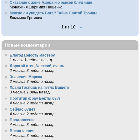
Сказание о жене Адера и о рыжей блуднице
Монахиня Евфимия Пащенко
Можно ли увидеть Бога? Тайна Святой Троицы
Людмила Громова
1 из 10
→
Новые комментарии
Благодарность мастеру
1 месяц 1 неделя
назад
Дорогой отец Алексий, очень
2 месяца 3 недели
назад
Значение Морока
2 месяца 3 недели
назад
Храни Господь на путях Вашего
3 месяца 1 день
назад
Протитип фрау Берты был
4 месяца 2 недели
назад
Сейчас будет
4 месяца 2 недели
назад
Продолжение.
4 месяца 3 недели
назад
Впечатления
4 месяца 3 недели
назад