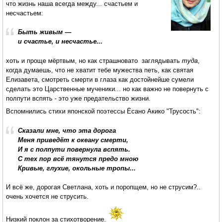
что жизнь наша всегда между... счастьем и
несчастьем:
Быть живым —
и счастье, и несчастье...
хоть и проще мёртвым, но как страшновато заглядывать
туда
,
когда думаешь, что не хватит тебе мужества петь, как святая
Елизавета, смотреть смерти в глаза как достойнейше сумели
сделать это Царственные мученики... но как важно не повернуть с
полпути вспять - это уже предательство жизни.
Вспомнились стихи японской поэтессы Ёсано Акико "Трусость":
Сказали мне, что эта дорога
Меня приведёт к океану смерти,
И я с полпути повернула вспять.
С тех пор всё тянутся предо мною
Кривые, глухие, окольные тропы...
И всё же, дорогая Светлана, хоть и поропщем, но не струсим?..
очень хочется не струсить.
Низкий поклон за стихотворение.