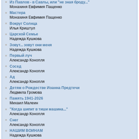
Из Павлов - в Савлы, или "не зная броду..."
Монахиня Евфимия Пащенко
Мастера
Монахиня Евфимия Пащенко
Вокруг Солнца
Илья Криштул
Царской Семье
Надежда Кушкова
Зовут... зовут они меня
Надежда Кушкова
Первый луч
Александр Конопля
Сосед
Александр Конопля
Ад
Александр Конопля
Детям о Рождестве Иоанна Предтечи
Людмила Громова
Память 1941-2026
Михаил Малеин
"Когда шипит в тиши машина..."
Александр Конопля
Снег
Александр Конопля
НАШИМ ВОИНАМ
Надежда Кушкова