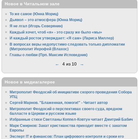
Новое в Читальном зале
То же самое (Юнна Мориц)
Дьявол – это атмосфера (Юнна Мориц)
Я не лгал (Игорь Северянин)
Каждый хочет, чтоб «я» - это сразу же было «мы»
И каждый росток утверждает: «Я сам» (Лариса Миллер)
В вопросах веры недопустимо следовать только дипломатии
(Митрополит Иерофей (Влахос)
Главы о любви (Прп. Максим Исповедник)
←
4 из 10
→
Новое в медиагалерее
Митрополит Феодосий об инициативе скорого проведения Собора
УПЦ
Сергей Марнов. "Блаженная, помоги!" - Читает автор
Митрополит Феодосий о перспективах своего суда, вредном
балласте в Церкви и русском языке
Избранные стихи Светланы Коппел-Ковтун читает Дмитрий Бабич
Марк Смирнов: Закат христианства приходит вместе с закатом
Европы
Эксперт IT и финансов: План цифрового контроля и сроки его