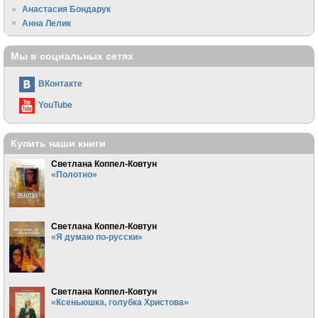
Анастасия Бондарук
Анна Лелик
Мы в социальных сетях
ВКонтакте
YouTube
Купить наши книги
Светлана Коппел-Ковтун
«Полотно»
Светлана Коппел-Ковтун
«Я думаю по-русски»
Светлана Коппел-Ковтун
«Ксеньюшка, голубка Христова»