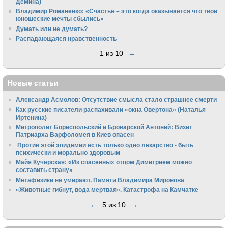
Демина)
Владимир Романенко: «Счастье – это когда оказывается что твои
юношеские мечты сбылись»
Думать или не думать?
Распадающаяся нравственность
1 из 10
→
Новые статьи
Александр Асмолов: Отсутствие смысла стало страшнее смерти
Как русские писатели распахивали «окна Овертона» (Наталья
Иртенина)
Митрополит Бориспольский и Броварской Антоний: Визит
Патриарха Варфоломея в Киев опасен
Против этой эпидемии есть только одно лекарство - быть
психически и морально здоровым
Майя Кучерская: «Из спасенных отцом Димитрием можно
составить страну»
Метафизики не умирают. Памяти Владимира Миронова
«Животные гибнут, вода мертвая». Катастрофа на Камчатке
←
5 из 10
→