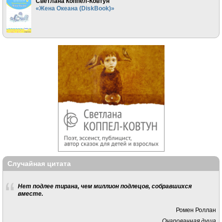
Светлана Коппел-Ковтун
«Жена Океана (DiskBook)»
Случайная цитата
Нет подлее тирана, чем миллион подлецов, собравшихся
вместе.
Ромен Роллан
Очарованная душа