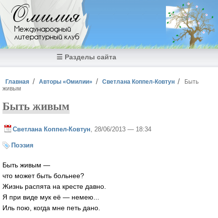
Перейти к основному содержанию
Омилия
Международный
литературный клуб
☰ Разделы сайта
Вы здесь
Главная
Авторы «Омилии»
Светлана Коппел-Ковтун
Быть
живым
Быть живым
Светлана Коппел-Ковтун
, 28/06/2013 — 18:34
Поэзия
Быть живым —
что может быть больнее?
Жизнь распята на кресте давно.
Я при виде мук её — немею...
Иль пою, когда мне петь дано.