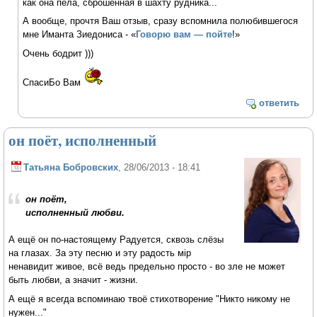
как она пела, сброшенная в шахту рудника...
А вообще, прочтя Ваш отзыв, сразу вспомнила полюбившегося
мне Иманта Зиедониса - «
Говорю вам — пойте
!»
Очень бодрит )))
СпасиБо Вам
ответить
он поёт, исполненный
Татьяна Бобровских
, 28/06/2013 - 18:41
он поёт,
исполненный любви.
А ещё он по-настоящему Радуется, сквозь слёзы
на глазах. За эту песню и эту радость мiр
ненавидит живое, всё ведь предельно просто - во зле не может
быть любви, а значит - жизни.
А ещё я всегда вспоминаю твоё стихотворение "Никто никому не
нужен..."