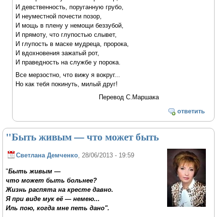
И девственность, поруганную грубо,
И неуместной почести позор,
И мощь в плену у немощи беззубой,
И прямоту, что глупостью слывет,
И глупость в маске мудреца, пророка,
И вдохновения зажатый рот,
И праведность на службе у порока.
Все мерзостно, что вижу я вокруг...
Но как тебя покинуть, милый друг!
Перевод С.Маршака
ответить
"Быть живым — что может быть
Светлана Демченко
, 28/06/2013 - 19:59
"
Быть живым —
что может быть больнее?
Жизнь распята на кресте давно.
Я при виде мук её — немею...
Иль пою, когда мне петь дано".