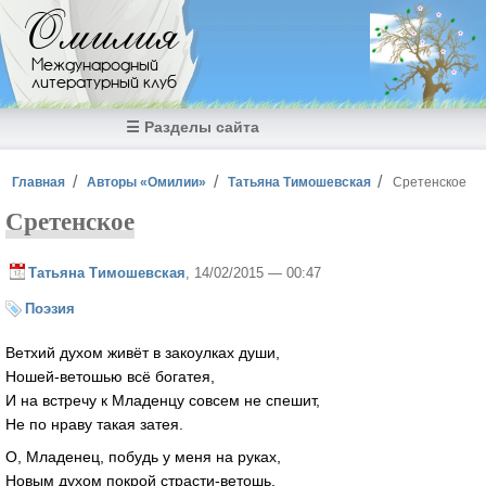
Перейти к основному содержанию
Омилия
Международный
литературный клуб
☰ Разделы сайта
Вы здесь
Главная
Авторы «Омилии»
Татьяна Тимошевская
Сретенское
Сретенское
Татьяна Тимошевская
, 14/02/2015 — 00:47
Поэзия
Ветхий духом живёт в закоулках души,
Ношей-ветошью всё богатея,
И на встречу к Младенцу совсем не спешит,
Не по нраву такая затея.
О, Младенец, побудь у меня на руках,
Новым духом покрой страсти-ветошь,