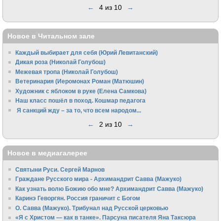
←
4 из 10
→
Новое в Читальном зале
Каждый выбирает для себя (Юрий Левитанский)
Дикая роза (Николай Голубош)
Межевая тропа (Николай Голубош)
Ветеринария (Иеромонах Роман (Матюшин)
Художник с яблоком в руке (Елена Самкова)
Наш класс пошёл в поход. Кошмар педагога
Я санкций жду – за то, что всем народом...
←
2 из 10
→
Новое в медиагалерее
Святыни Руси. Сергей Марнов
Граждане Русского мира - Архимандрит Савва (Мажуко)
Как узнать волю Божию обо мне? Архимандрит Савва (Мажуко)
Каринэ Геворгян. Россия граничит с Богом
О. Савва (Мажуко). Трибунал над Русской церковью
«Я с Христом — как в танке». Парсуна писателя Яна Таксюра