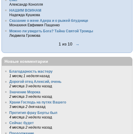
Александр Конопля
НАШИМ ВОИНАМ
Надежда Кушкова
Сказание о жене Адера и о рыжей блуднице
Монахиня Евфимия Пащенко
Можно ли увидеть Бога? Тайна Святой Троицы
Людмила Громова
1 из 10
→
Новые комментарии
Благодарность мастеру
1 месяц 1 неделя
назад
Дорогой отец Алексий, очень
2 месяца 3 недели
назад
Значение Морока
2 месяца 3 недели
назад
Храни Господь на путях Вашего
3 месяца 2 дня
назад
Протитип фрау Берты был
4 месяца 2 недели
назад
Сейчас будет
4 месяца 2 недели
назад
Продолжение.