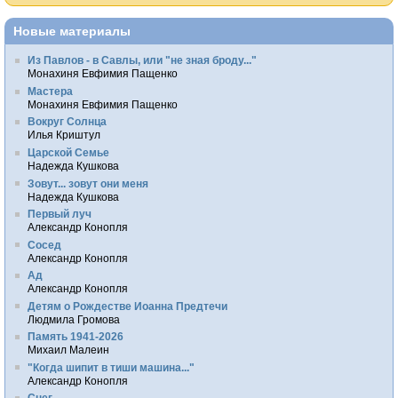
Новые материалы
Из Павлов - в Савлы, или "не зная броду..."
Монахиня Евфимия Пащенко
Мастера
Монахиня Евфимия Пащенко
Вокруг Солнца
Илья Криштул
Царской Семье
Надежда Кушкова
Зовут... зовут они меня
Надежда Кушкова
Первый луч
Александр Конопля
Сосед
Александр Конопля
Ад
Александр Конопля
Детям о Рождестве Иоанна Предтечи
Людмила Громова
Память 1941-2026
Михаил Малеин
"Когда шипит в тиши машина..."
Александр Конопля
Снег