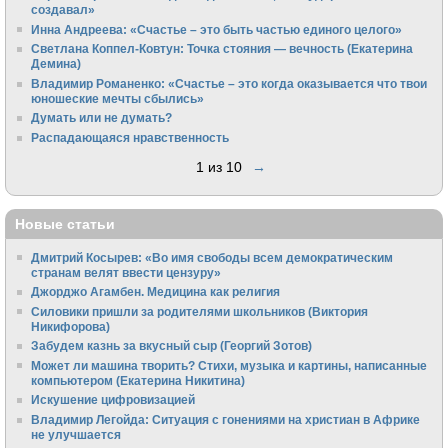
создавал»
Инна Андреева: «Счастье – это быть частью единого целого»
Светлана Коппел-Ковтун: Точка стояния — вечность (Екатерина
Демина)
Владимир Романенко: «Счастье – это когда оказывается что твои
юношеские мечты сбылись»
Думать или не думать?
Распадающаяся нравственность
1 из 10
→
Новые статьи
Дмитрий Косырев: «Во имя свободы всем демократическим
странам велят ввести цензуру»
Джорджо Агамбен. Медицина как религия
Силовики пришли за родителями школьников (Виктория
Никифорова)
Забудем казнь за вкусный сыр (Георгий Зотов)
Может ли машина творить? Стихи, музыка и картины, написанные
компьютером (Екатерина Никитина)
Искушение цифровизацией
Владимир Легойда: Ситуация с гонениями на христиан в Африке
не улучшается