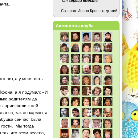
от сердца вместе.
ечта.
Св. прав. Иоанн Кронштадтский
Активисты клуба
о нет, а у меня есть.
йфона, а я подумал: «И
олько родителям да
Мы приезжали к ней
ался, как ее кормят, а
бабушка сейчас была
 гости. Мы тогда
так, что всем весело,