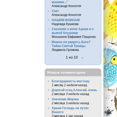
машина..."
Александр Конопля
Снег
Александр Конопля
НАШИМ ВОИНАМ
Надежда Кушкова
Сказание о жене Адера и о
рыжей блуднице
Монахиня Евфимия Пащенко
Можно ли увидеть Бога?
Тайна Святой Троицы
Людмила Громова
1 из 10
→
Новые комментарии
Благодарность мастеру
1 месяц 1 неделя
назад
Дорогой отец Алексий, очень
2 месяца 3 недели
назад
Значение Морока
2 месяца 3 недели
назад
Храни Господь на путях
Вашего
3 месяца 1 час
назад