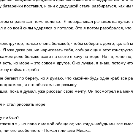
 батарейки поставил, и они с дедушкой стали разбираться, как им
летом справиться тоже нелегко. Я поворачивал рычажок на пульте 
л и со всей силы ударялся о потолок. Это я потом разобрался, чт
 конструктор, только очень большой, чтобы собирать долго, целый м
о. Я уже даже решил нарисовать себя, собирающим этот конструкто
 самом деле больше всего на свете я хочу на море. Нет, я, конечно,
 есть, но море – это совсем другое. Оно лучше, я знаю, потому что
 хочу поймать краба.
не бегают по берегу, но я думаю, что какой-нибудь один краб все р
под камень, я его обязательно разыщу.
шка, пока я думал, уже рисовал свою мечту. Он посмотрел на меня
ил и стал рисовать море.
зу не был?
- ответил я,- но папа с мамой обещают, что когда-нибудь мы все вме
м, ничего особенного.- Пожал плечами Мишка.