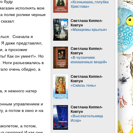
о буду.
«Ксеньюшка, голубка
Христова»
магазин исполнять мое
на полке ролики черные
 сказал:
Светлана Коппел-
Ковтун
«Макаровы крылья»
аться. Сначала я
. Я даже представлял,
Светлана Коппел-
ти, а прохожие
Ковтун
ты! Как он умеет!». Но
«В чуланчике
изношенных вещей»
я. Ноги разъезжались в
тало очень обидно, а
Светлана Коппел-
Ковтун
«Сквозь тень»
а, я немного натер
ционным управлением и
Светлана Коппел-
у, а потом в окно и на
Ковтун
«Высекательница
Искр»
амолетом, а потом,
ыл сюрприз! И как они