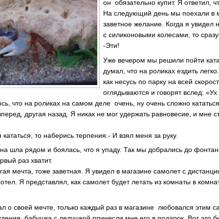
он обязательно купит. Я ответил, чт
На следующий день мы поехали в 
заветное желание. Когда я увидел 
с силиконовыми колесами, то сразу
-Эти!
Уже вечером мы решили пойти кат
думал, что на роликах ездить легко
как несусь по парку на всей скорос
оглядываются и говорят вслед: «Ух 
ось, что на роликах на самом деле очень, ну очень сложно кататьс
перед, другая назад. Я никак не мог удержать равновесие, и мне с
 кататься, то наберись терпения.- И взял меня за руку.
на шла рядом и боялась, что я упаду. Так мы добрались до фонтан
рвый раз хватит.
гая мечта, тоже заветная. Я увидел в магазине самолет с дистан
отел. Я представлял, как самолет будет летать из комнаты в комнат
ал о своей мечте, только каждый раз в магазине любовался этим с
дения, бабушка с дедушкой принесли мне его в подарок. Вот это б