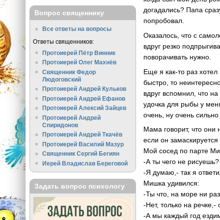
догадались? Папа сразу
Вопрос священнику
попробовал.
Все ответы на вопросы
Оказалось, что с само
Ответы священников:
вдруг резко подпрыгива
Протоиерей Пётр Винник
поворачивать нужно.
Протоиерей Олег Махнёв
Еще я как-то раз хотел
Священник Федор
Людоговский
быстро, то неинтересн
Протоиерей Андрей Кульков
вдруг вспомнил, что на
Протоиерей Андрей Ефанов
удочка для рыбы у меня
Протоиерей Алексий Зайцев
очень, ну очень сильно
Протоиерей Андрей
Спиридонов
Мама говорит, что они 
Протоиерей Андрей Ткачёв
если он замаскируется 
Протоиерей Василий Мазур
Мой сосед по парте Ми
Священник Сергий Бегиян
-А ты чего не рисуешь?
Иерей Владислав Береговой
-Я думаю,- так я ответ
Мишка удивился:
Задать вопрос психологу
-Ты что, на море ни ра
-Нет, только на речке,
-А мы каждый год езди