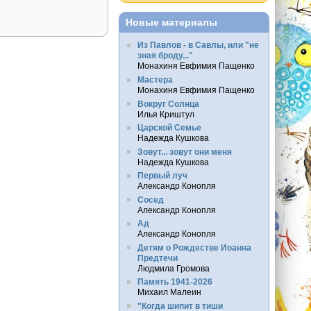
Новые материалы
Из Павлов - в Савлы, или "не
зная броду..."
Монахиня Евфимия Пащенко
Мастера
Монахиня Евфимия Пащенко
Вокруг Солнца
Илья Криштул
Царской Семье
Надежда Кушкова
Зовут... зовут они меня
Надежда Кушкова
Первый луч
Александр Конопля
Сосед
Александр Конопля
Ад
Александр Конопля
Детям о Рождестве Иоанна
Предтечи
Людмила Громова
Память 1941-2026
Михаил Малеин
"Когда шипит в тиши