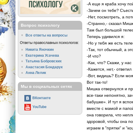
-А еще я краба хочу по
-Зачем он тебе? Съесть
-Нет, посмотреть, а по
-Странно,- сказал Мишка
Вопрос психологу
Там был большой телеф
Все ответы на вопросы
Теперь удивился я:
Ответы православных психологов:
-Но у тебя же есть тел
-Так, тот обычный, а э
Никита Яночкин
Екатерина Усачева
-И что?
Татьяна Бобровских
-Как, что? Скажи, у нас
Анастасия Бондарук
-Кажется, нет,- ответил 
Анна Лелик
-Вот, видишь? Если моя
Вот так-то!
Мы в социальных сетях
Мишка отвернулся и пр
все-таки непонятно, за
ВКонтакте
бабушке». И тут я всп
YouTube
вместе с мамой и папой
она говорила, что неп
здоровой, чтобы она по
играем в "прятки" и "к