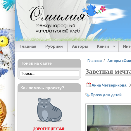
Перейти к основному содержанию
Омилия
Международный
литературный клуб
Главная
Рубрики
Авторы
Книги
Ин
Вы здесь
Главная
Авторы «Ом
Поиск на сайте
Заветная мечт
Анна Четверикова
, 
Как помочь проекту?
Проза для детей
ДОРОГИЕ ДРУЗЬЯ!