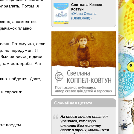
Светлана Коппел-
 управлять. Потом я
Ковтун
«Жена Океана
(DiskBook)»
вверх, а самолетик
о рычажок плавно
есяц. Потому что, если
р, но передумал. Я
 был на речке, и даже
, там есть крабы. А я
авно найдется. Даже,
 и спросил:
Случайная цитата
На своем личном опыте я
убедился, как скоро
сте поедем.
слышит Бог молитву
двоих и троих, молящихся