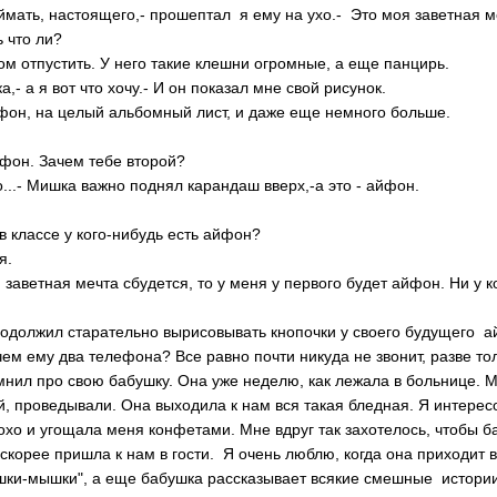
ймать, настоящего,- прошептал я ему на ухо.- Это моя заветная м
 что ли?
том отпустить. У него такие клешни огромные, а еще панцирь.
,- а я вот что хочу.- И он показал мне свой рисунок.
он, на целый альбомный лист, и даже еще немного больше.
ефон. Зачем тебе второй?
то...- Мишка важно поднял карандаш вверх,-а это - айфон.
 в классе у кого-нибудь есть айфон?
я.
 заветная мечта сбудется, то у меня у первого будет айфон. Ни у ког
одолжил старательно вырисовывать кнопочки у своего будущего а
чем ему два телефона? Все равно почти никуда не звонит, разве т
омнил про свою бабушку. Она уже неделю, как лежала в больнице. 
, проведывали. Она выходила к нам вся такая бледная. Я интересов
лохо и угощала меня конфетами. Мне вдруг так захотелось, чтобы 
скорее пришла к нам в гости. Я очень люблю, когда она приходит в
ошки-мышки", а еще бабушка рассказывает всякие смешные истории 