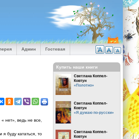
лерея
Админ
Гостевая
Купить наши книги
Светлана Коппел-
Ковтун
«Полотно»
Светлана Коппел-
Ковтун
«Я думаю по-русски»
« нет», ведь не все,
Светлана Коппел-
 я буду кататься, то
Ковтун