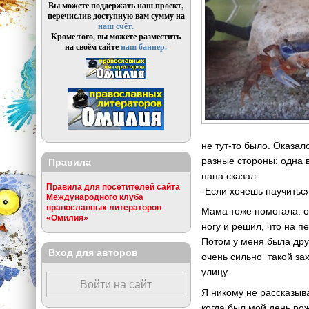
Вы можете поддержать наш проект,
перечислив доступную вам сумму на
наш счёт.
Кроме того, вы можете разместить
на своём сайте
наш баннер.
не тут-то было. Оказал
разные стороны: одна в
Правила
папа сказал:
Правила для посетителей сайта
-Если хочешь научиться
Международного клуба
православных литераторов
Мама тоже помогала: о
«Омилия»
ногу и решил, что на пе
Потом у меня была дру
Вход для авторов
очень сильно такой зах
улицу.
Войти на сайт
Я никому не рассказыв
когда был мой день рож