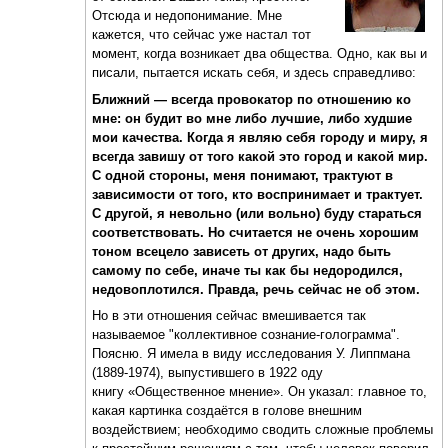
Отсюда и недопонимание. Мне
кажется, что сейчас уже настал тот
момент, когда возникает два общества. Одно, как вы и
писали, пытается искать себя, и здесь справедливо:
Ближний — всегда провокатор по отношению ко
мне: он будит во мне либо лучшие, либо худшие
мои качества. Когда я являю себя городу и миру, я
всегда завишу от того какой это город и какой мир.
С одной стороны, меня понимают, трактуют в
зависимости от того, кто воспринимает и трактует.
С другой, я невольно (или вольно) буду стараться
соответствовать. Но считается не очень хорошим
тоном всецело зависеть от других, надо быть
самому по себе, иначе ты как бы недородился,
недовоплотился. Правда, речь сейчас не об этом.
Но в эти отношения сейчас вмешивается так
называемое "коллективное сознание-голограмма".
Поясню. Я имела в виду исследования У. Липпмана
(1889-1974), выпустившего в 1922 оду
книгу «Общественное мнение». Он указал: главное то,
какая картинка создаётся в голове внешним
воздействием; необходимо сводить сложные проблемы