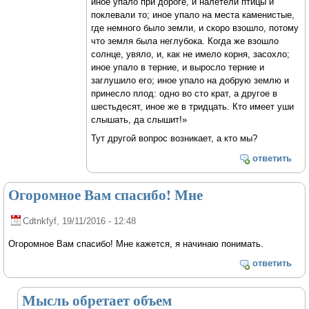
иное упало при дороге, и налетели птицы и
поклевали то; иное упало на места каменистые,
где немного было земли, и скоро взошло, потому
что земля была неглубока. Когда же взошло
солнце, увяло, и, как не имело корня, засохло;
иное упало в терние, и выросло терние и
заглушило его; иное упало на добрую землю и
принесло плод: одно во сто крат, а другое в
шестьдесят, иное же в тридцать. Кто имеет уши
слышать, да слышит!»
Тут другой вопрос возникает, а кто мы?
ответить
Огоромное Вам спасибо! Мне
Cdtnkfyf
, 19/11/2016 - 12:48
Огоромное Вам спасибо! Мне кажется, я начинаю понимать.
ответить
Мысль обретает объем