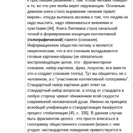
к простейшим решениям с тем, чтобы человек поверил
в то, во что уже якобы верят окружающие. Основным
девизом книги стало выражение «мнения правят
миром», откуда вытекала аксиома о том, что людям не
надо мыслить, надо обмениваться мнениями и
чувствами [44]. Книга Липпмана стала начальной
точкой в формировании концепции коллективной
(
голографической
) памяти (сознания).
Информационное общество потому и является
некритическим, что в его сознание вкладываются
готовые картинки-образы (не обязательно
воспроизводящее целое, это - фрагментарное
сознание, набор картинок, фраз, лозунгов, все вместе
это и создает сознание толпы). Тут вы общаетесь не с
человеком, а с "участником коллективной голограммы".
Стандартный набор картинок даёт ответ на
стандартный набор вопросов, а отход от стандарта в
любую сторону чреват обнажением всей скудости
современной человеческой души. Именно на принципе
всеобщей унификации и стандартизации базируется
процесс глобализации [45, с. 335]. В данном случае
быть фрагментом целого - это просто вписаться в
голограмму общественного сознания (можно с чем
угодно: нестандартное поведение приветствуется в