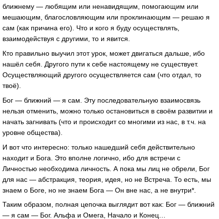
ближнему — любящим или ненавидящим, помогающим или
мешающим, благословляющим или проклинающим — решаю я
сам (как причина его). Что и кого я буду осуществлять,
взаимодействуя с другими, то и явится.
Кто правильно выучил этот урок, может двигаться дальше, ибо
нашёл себя. Другого пути к себе настоящему не существует.
Осуществляющий другого осуществляется сам (что отдал, то
твоё).
Бог — ближний — я сам. Эту последовательную взаимосвязь
нельзя отменить, можно только остановиться в своём развитии и
начать загнивать (что и происходит со многими из нас, в т.ч. на
уровне общества).
И вот что интересно: только нашедший себя действительно
находит и Бога. Это вполне логично, ибо для встречи с
Личностью необходима личность. А пока мы лиц не обрели, Бог
для нас — абстракция, теория, идея, но не Встреча. То есть, мы
знаем о Боге, но не знаем Бога — Он вне нас, а не внутри*.
Таким образом, полная цепочка выглядит вот как: Бог — ближний
— я сам — Бог. Альфа и Омега, Начало и Конец…