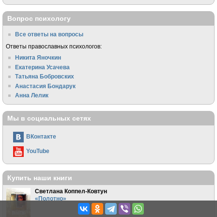
Вопрос психологу
Все ответы на вопросы
Ответы православных психологов:
Никита Яночкин
Екатерина Усачева
Татьяна Бобровских
Анастасия Бондарук
Анна Лелик
Мы в социальных сетях
ВКонтакте
YouTube
Купить наши книги
Светлана Коппел-Ковтун
«Полотно»