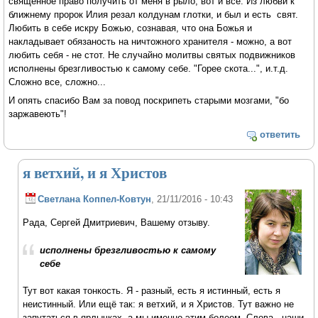
священное право получить от меня в рыло, вот и все. Из любви к
ближнему пророк Илия резал колдунам глотки, и был и есть свят.
Любить в себе искру Божью, сознавая, что она Божья и
накладывает обязаность на ничтожного хранителя - можно, а вот
любить себя - не стот. Не случайно молитвы святых подвижников
исполнены брезгливостью к самому себе. "Горее скота...", и.т.д.
Сложно все, сложно...
И опять спасибо Вам за повод поскрипеть старыми мозгами, "бо
заржавеють"!
ответить
я ветхий, и я Христов
Светлана Коппел-Ковтун
, 21/11/2016 - 10:43
Рада, Сергей Дмитриевич, Вашему отзыву.
исполнены брезгливостью к самому
себе
Тут вот какая тонкость. Я - разный, есть я истинный, есть я
неистинный. Или ещё так: я ветхий, и я Христов. Тут важно не
запутаться в ярлычках, а мы именно этим болеем. Слова - наши