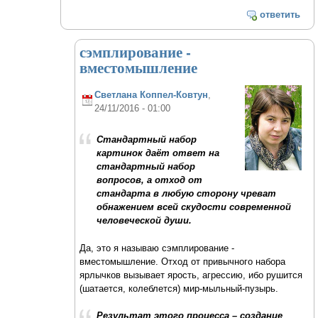
ответить
сэмплирование -
вместомышление
Светлана Коппел-Ковтун
,
24/11/2016 - 01:00
Стандартный набор
картинок даёт ответ на
стандартный набор
вопросов, а отход от
стандарта в любую сторону чреват
обнажением всей скудости современной
человеческой души.
Да, это я называю сэмплирование -
вместомышление. Отход от привычного набора
ярлычков вызывает ярость, агрессию, ибо рушится
(шатается, колеблется) мир-мыльный-пузырь.
Результат этого процесса – создание