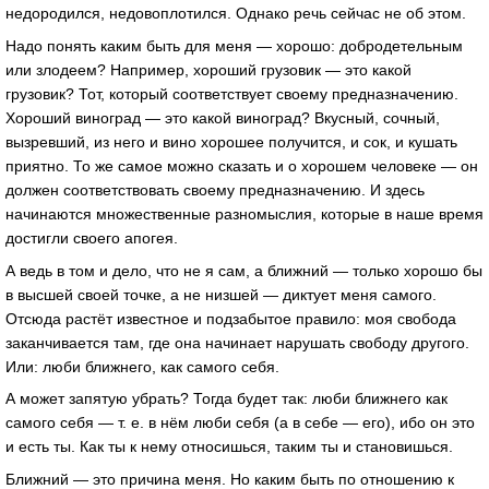
недородился, недовоплотился. Однако речь сейчас не об этом.
Надо понять каким быть для меня — хорошо: добродетельным
или злодеем? Например, хороший грузовик — это какой
грузовик? Тот, который соответствует своему предназначению.
Хороший виноград — это какой виноград? Вкусный, сочный,
вызревший, из него и вино хорошее получится, и сок, и кушать
приятно. То же самое можно сказать и о хорошем человеке — он
должен соответствовать своему предназначению. И здесь
начинаются множественные разномыслия, которые в наше время
достигли своего апогея.
А ведь в том и дело, что не я сам, а ближний — только хорошо бы
в высшей своей точке, а не низшей — диктует меня самого.
Отсюда растёт известное и подзабытое правило: моя свобода
заканчивается там, где она начинает нарушать свободу другого.
Или: люби ближнего, как самого себя.
А может запятую убрать? Тогда будет так: люби ближнего как
самого себя — т. е. в нём люби себя (а в себе — его), ибо он это
и есть ты. Как ты к нему относишься, таким ты и становишься.
Ближний — это причина меня. Но каким быть по отношению к