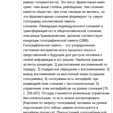
рамках толерантности). Это могут фрики-панки-немо-
транс -чем выше степень рабобщения, тем сложнее
кажется общество, при этом таковым не являясь, но
эти фрагментарные сознания формируют ту самую
голограмму коллективной памяти-
сознания. Ликвидация индивидуального сознания и
трансформация его в общечеловеческое сознание,
описанные Кржижановским, целиком соответствует
концепции голографической памяти (1996).
Голографическая память – это упорядоченное,
системное восприятие всего прошлого опыта и
представлений о будущем для доступа человека к
любой информации в его разуме. Наиболее важные
аспекты концепции: 1) расположение воспоминаний по
порядку; 2) поадресное обращение к воспоминаниям; 3)
вывод воспоминания на мысленный экран (создание
голограммы); 4) голограмма есть интерфейс при
взаимодействии сознания с бессознательным; 5)
управление этим интерфейсом на уровне сознания [76,
с. 256-267]. Отсюда становится возможным управление
бессознательным, то есть можно контролировать
[Картинки по запросу голограмма] человека на уровне
подсознания (это сейчас широко используется в
медийном процессе). Предысторией голографической