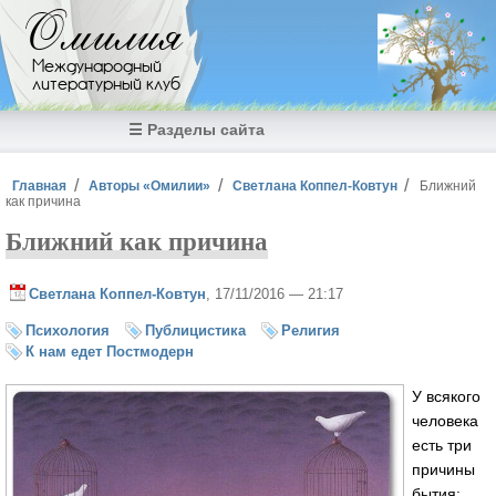
Перейти к основному содержанию
Омилия
Международный
литературный клуб
☰ Разделы сайта
Вы здесь
Главная
Авторы «Омилии»
Светлана Коппел-Ковтун
Ближний
как причина
Ближний как причина
Светлана Коппел-Ковтун
, 17/11/2016 — 21:17
Психология
Публицистика
Религия
К нам едет Постмодерн
У всякого
человека
есть три
причины
бытия: