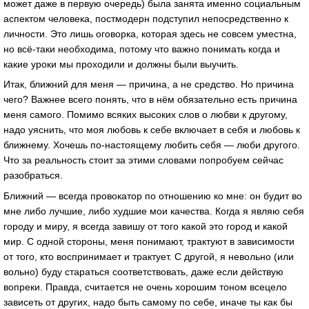
может даже в первую очередь) была занята именно социальным
аспектом человека, постмодерн подступил непосредственно к
личности. Это лишь оговорка, которая здесь не совсем уместна,
но всё-таки необходима, потому что важно понимать когда и
какие уроки мы проходили и должны были выучить.
Итак, ближний для меня — причина, а не средство. Но причина
чего? Важнее всего понять, что в нём обязательно есть причина
меня самого. Помимо всяких высоких слов о любви к другому,
надо уяснить, что моя любовь к себе включает в себя и любовь к
ближнему. Хочешь по-настоящему любить себя — люби другого.
Что за реальность стоит за этими словами попробуем сейчас
разобраться.
Ближний — всегда провокатор по отношению ко мне: он будит во
мне либо лучшие, либо худшие мои качества. Когда я являю себя
городу и миру, я всегда завишу от того какой это город и какой
мир. С одной стороны, меня понимают, трактуют в зависимости
от того, кто воспринимает и трактует. С другой, я невольно (или
вольно) буду стараться соответствовать, даже если действую
вопреки. Правда, считается не очень хорошим тоном всецело
зависеть от других, надо быть самому по себе, иначе ты как бы