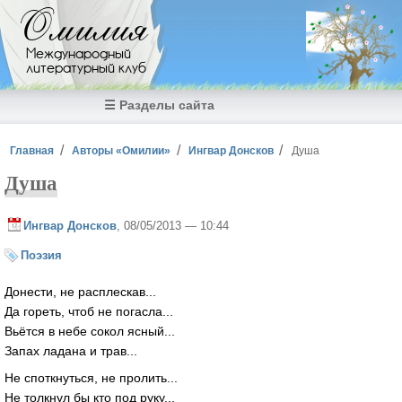
Перейти к основному содержанию
Омилия
Международный
литературный клуб
☰ Разделы сайта
Вы здесь
Главная
Авторы «Омилии»
Ингвар Донсков
Душа
Душа
Ингвар Донсков
, 08/05/2013 — 10:44
Поэзия
Донести, не расплескав...
Да гореть, чтоб не погасла...
Вьётся в небе сокол ясный...
Запах ладана и трав...
Не споткнуться, не пролить...
Не толкнул бы кто под руку...