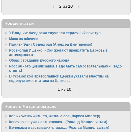
←
2 из 10
→
Новые статьи
У Владыки Феодосия случился сердечный приступ
Маки на обочине
Памяти Эдит Сёдергран (Алексей Дмитриенко)
Ростислав Ищенко: «Они желают превратить Церковь в
антицерковь»
Образ страданий русского народа
Россия - это цивилизация. Надо быть самостоятельными! Надо
стоять!
В Украинской Православной Церкви указали властям на
недопустимость атаки на Церковь
1 из 10
→
Новое в Читальном зале
Коль хочешь жить, то, жизнь любя (Лариса Миллер)
Конечно, в лужах есть окошко... (Роальд Мандельштам)
Вечерами в застывших улицах... (Роальд Мандельштам)