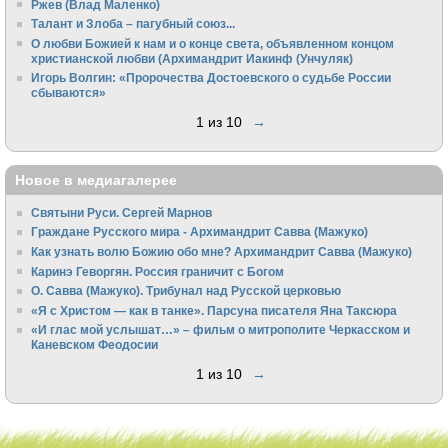
Ржев (Влад Маленко)
Талант и Злоба – пагубный союз...
О любви Божией к нам и о конце света, объявленном концом
христианской любви (Архимандрит Иакинф (Унчуляк)
Игорь Волгин: «Пророчества Достоевского о судьбе России
сбываются»
1 из 10
→
Новое в медиагалерее
Святыни Руси. Сергей Марнов
Граждане Русского мира - Архимандрит Савва (Мажуко)
Как узнать волю Божию обо мне? Архимандрит Савва (Мажуко)
Каринэ Геворгян. Россия граничит с Богом
О. Савва (Мажуко). Трибунал над Русской церковью
«Я с Христом — как в танке». Парсуна писателя Яна Таксюра
«И глас мой услышат…» – фильм о митрополите Черкасском и
Каневском Феодосии
1 из 10
→