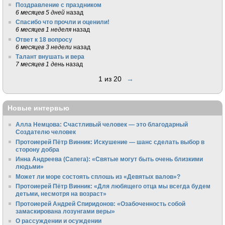
Поздравление с праздником
6 месяцев 5 дней
назад
Спасибо что прочли и оценили!
6 месяцев 1 неделя
назад
Ответ к 18 вопросу
6 месяцев 3 недели
назад
Талант внушать и вера
7 месяцев 1 день
назад
1 из 20
→
Новые интервью
Алла Немцова: Счастливый человек — это благодарный
Создателю человек
Протоиерей Пётр Винник: Искушение — шанс сделать выбор в
сторону добра
Инна Андреева (Сапега): «Святые могут быть очень близкими
людьми»
Может ли море состоять сплошь из «Девятых валов»?
Протоиерей Пётр Винник: «Для любящего отца мы всегда будем
детьми, несмотря на возраст»
Протоиерей Андрей Спиридонов: «Озабоченность собой
замаскирована лозунгами веры»
О рассуждении и осуждении