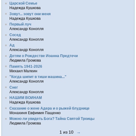
Царской Семье
Надежда Кушкова
Зовут... зовут они меня
Надежда Кушкова
Первый луч
Александр Конопля
Сосед
Александр Конопля
Ад
Александр Конопля
Детям о Рождестве Иоанна Предтечи
Людмила Громова
Память 1941-2026
Михаил Малеин
"Когда шипит в тиши машина..."
Александр Конопля
Снег
Александр Конопля
НАШИМ ВОИНАМ
Надежда Кушкова
Сказание о жене Адера и о рыжей блуднице
Монахиня Евфимия Пащенко
Можно ли увидеть Бога? Тайна Святой Троицы
Людмила Громова
1 из 10
→