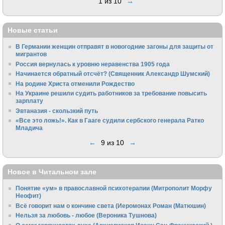
1 из 10
→
Новые статьи
В Германии женщин отправят в новогодние загоны для защиты от
мигрантов
Россия вернулась к уровню неравенства 1905 года
Начинается обратный отсчёт? (Священник Александр Шумский)
На родине Христа отменили Рождество
На Украине решили судить работников за требование повысить
зарплату
Эвтаназия - скользкий путь
«Все это ложь!». Как в Гааге судили сербского генерала Ратко
Младича
←
9 из 10
→
Новое в Читальном зале
Понятие «ум» в православной психотерапии (Митрополит Морфу
Неофит)
Всё говорит нам о кончине света (Иеромонах Роман (Матюшин)
Нельзя за любовь - любое (Вероника Тушнова)