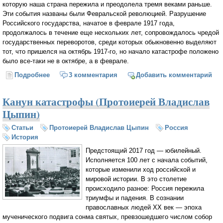
которую наша страна пережила и преодолела тремя веками раньше.
Эти события названы были Февральской революцией. Разрушение
Российского государства, начатое в феврале 1917 года,
продолжалось в течение еще нескольких лет, сопровождалось чредой
государственных переворотов, среди которых обыкновенно выделяют
тот, что пришелся на октябрь 1917-го, но начало катастрофе положено
было все-таки не в октябре, а в феврале.
Подробнее
о Начало конца Российской империи (Протоиерей
3 комментария
Добавить комментарий
Владислав Цыпин)
Канун катастрофы (Протоиерей Владислав
Цыпин)
Статьи
Протоиерей Владислав Цыпин
Россия
История
Предстоящий 2017 год — юбилейный.
Исполняется 100 лет с начала событий,
которые изменили ход российской и
мировой истории. В это столетие
происходило разное: Россия пережила
триумфы и падения. В сознании
православных людей XX век — эпоха
мученического подвига сонма святых, превзошедшего числом собор