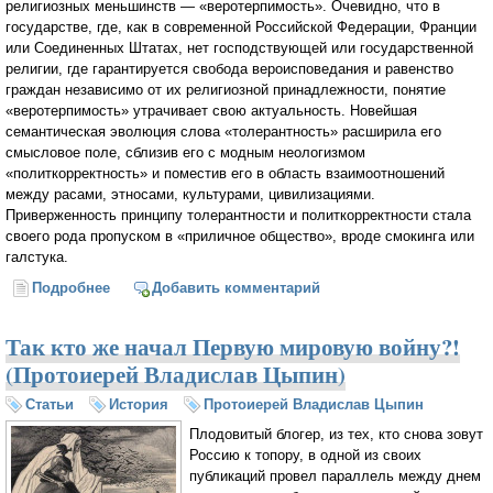
религиозных меньшинств — «веротерпимость». Очевидно, что в
государстве, где, как в современной Российской Федерации, Франции
или Соединенных Штатах, нет господствующей или государственной
религии, где гарантируется свобода вероисповедания и равенство
граждан независимо от их религиозной принадлежности, понятие
«веротерпимость» утрачивает свою актуальность. Новейшая
семантическая эволюция слова «толерантность» расширила его
смысловое поле, сблизив его с модным неологизмом
«политкорректность» и поместив его в область взаимоотношений
между расами, этносами, культурами, цивилизациями.
Приверженность принципу толерантности и политкорректности стала
своего рода пропуском в «приличное общество», вроде смокинга или
галстука.
Подробнее
о О толерантности (Протоиерей Владислав Цыпин)
Добавить комментарий
Так кто же начал Первую мировую войну?!
(Протоиерей Владислав Цыпин)
Статьи
История
Протоиерей Владислав Цыпин
Плодовитый блогер, из тех, кто снова зовут
Россию к топору, в одной из своих
публикаций провел параллель между днем