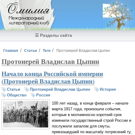
Перейти к основному содержанию
Омилия
Международный
литературный клуб
☰ Разделы сайта
Вы здесь
Главная
Статьи
Теги
Протоиерей Владислав Цыпин
Протоиерей Владислав Цыпин
Начало конца Российской империи
(Протоиерей Владислав Цыпин)
Статьи
Протоиерей Владислав Цыпин
История
Общество
Россия
100 лет назад, в конце февраля – начале
марта 1917 года, произошли события,
которые в молниеносно короткий срок
изменили государственный строй России и
послужили запалом для смуты,
превзошедшей по масштабу потрясений ту,