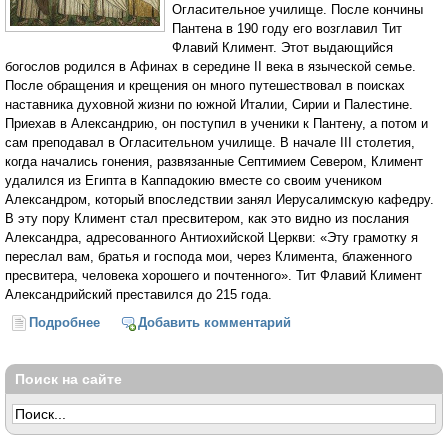
Огласительное училище. После кончины
Пантена в 190 году его возглавил Тит
Флавий Климент. Этот выдающийся
богослов родился в Афинах в середине II века в языческой семье.
После обращения и крещения он много путешествовал в поисках
наставника духовной жизни по южной Италии, Сирии и Палестине.
Приехав в Александрию, он поступил в ученики к Пантену, а потом и
сам преподавал в Огласительном училище. В начале III столетия,
когда начались гонения, развязанные Септимием Севером, Климент
удалился из Египта в Каппадокию вместе со своим учеником
Александром, который впоследствии занял Иерусалимскую кафедру.
В эту пору Климент стал пресвитером, как это видно из послания
Александра, адресованного Антиохийской Церкви: «Эту грамотку я
переслал вам, братья и господа мои, через Климента, блаженного
пресвитера, человека хорошего и почтенного». Тит Флавий Климент
Александрийский преставился до 215 года.
Подробнее
о Церковь в эпоху между гонениями Марка Аврелия
Добавить комментарий
и Деция (Протоиерей Владислав Цыпин)
Поиск на сайте