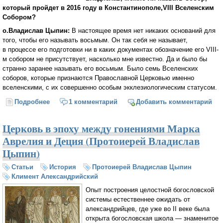
который пройдет в 2016 году в Константинополе,VIII Вселенским
Собором?
о.Владислав Цыпин:
В настоящее время нет никаких оснований для
того, чтобы его называть восьмым. Он так себя не называет,
в процессе его подготовки ни в каких документах обозначение его VIII-
м собором не присутствует, насколько мне известно. Да и было бы
странно заранее называть его восьмым. Было семь Вселенских
соборов, которые признаются Православной Церковью именно
вселенскими, с их совершенно особым экклезиологическим статусом.
Подробнее
о Будет ли Восьмой Вселенский Собор?
1 комментарий
Добавить комментарий
Церковь в эпоху между гонениями Марка
Аврелия и Деция (Протоиерей Владислав
Цыпин)
Статьи
История
Протоиерей Владислав Цыпин
Климент Александрийский
Опыт построения целостной богословской
системы естественнее ожидать от
александрийцев, где уже во II веке была
открыта богословская школа — знаменитое