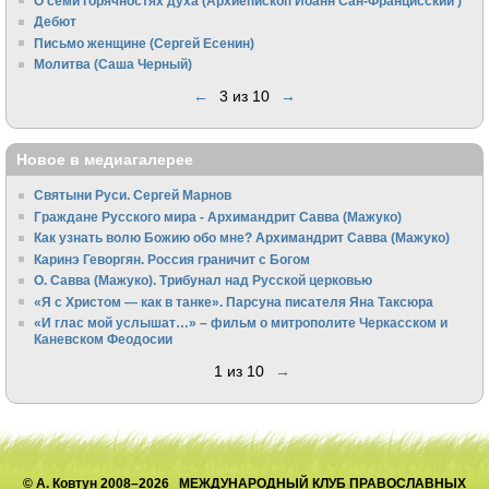
О семи горячностях духа (Архиепископ Иоанн Сан-Францисский )
Дебют
Письмо женщине (Сергей Есенин)
Молитва (Саша Черный)
←
3 из 10
→
Новое в медиагалерее
Святыни Руси. Сергей Марнов
Граждане Русского мира - Архимандрит Савва (Мажуко)
Как узнать волю Божию обо мне? Архимандрит Савва (Мажуко)
Каринэ Геворгян. Россия граничит с Богом
О. Савва (Мажуко). Трибунал над Русской церковью
«Я с Христом — как в танке». Парсуна писателя Яна Таксюра
«И глас мой услышат…» – фильм о митрополите Черкасском и
Каневском Феодосии
1 из 10
→
© А. Ковтун 2008–2026 МЕЖДУНАРОДНЫЙ КЛУБ ПРАВОСЛАВНЫХ