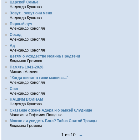
Царской Семье
Надежда Кушкова
Зовут... зовут они меня
Надежда Кушкова
Первый луч
Александр Конопля
Сосед
Александр Конопля
Ад
Александр Конопля
Детям о Рождестве Иоанна Предтечи
Людмила Громова
Память 1941-2026
Михаил Малеин
"Когда шипит в тиши машина..."
Александр Конопля
Снег
Александр Конопля
НАШИМ ВОИНАМ
Надежда Кушкова
Сказание о жене Адера и о рыжей блуднице
Монахиня Евфимия Пащенко
Можно ли увидеть Бога? Тайна Святой Троицы
Людмила Громова
1 из 10
→