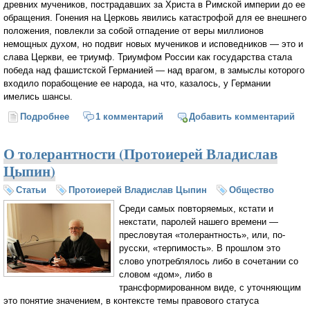
древних мучеников, пострадавших за Христа в Римской империи до ее
обращения. Гонения на Церковь явились катастрофой для ее внешнего
положения, повлекли за собой отпадение от веры миллионов
немощных духом, но подвиг новых мучеников и исповедников — это и
слава Церкви, ее триумф. Триумфом России как государства стала
победа над фашистской Германией — над врагом, в замыслы которого
входило порабощение ее народа, на что, казалось, у Германии
имелись шансы.
Подробнее
о Канун катастрофы (Протоиерей Владислав Цыпин)
1 комментарий
Добавить комментарий
О толерантности (Протоиерей Владислав
Цыпин)
Статьи
Протоиерей Владислав Цыпин
Общество
Среди самых повторяемых, кстати и
некстати, паролей нашего времени —
пресловутая «толерантность», или, по-
русски, «терпимость». В прошлом это
слово употреблялось либо в сочетании со
словом «дом», либо в
трансформированном виде, с уточняющим
это понятие значением, в контексте темы правового статуса