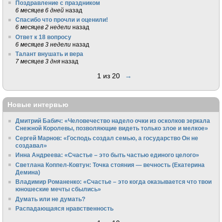
Поздравление с праздником
6 месяцев 6 дней
назад
Спасибо что прочли и оценили!
6 месяцев 2 недели
назад
Ответ к 18 вопросу
6 месяцев 3 недели
назад
Талант внушать и вера
7 месяцев 3 дня
назад
1 из 20
→
Новые интервью
Дмитрий Бабич: «Человечество надело очки из осколков зеркала
Снежной Королевы, позволяющие видеть только злое и мелкое»
Сергей Марнов: «Господь создал семью, а государство Он не
создавал»
Инна Андреева: «Счастье – это быть частью единого целого»
Светлана Коппел-Ковтун: Точка стояния — вечность (Екатерина
Демина)
Владимир Романенко: «Счастье – это когда оказывается что твои
юношеские мечты сбылись»
Думать или не думать?
Распадающаяся нравственность