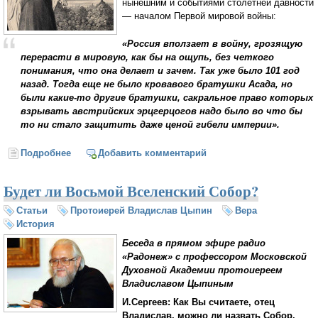
нынешним и событиями столетней давности
— началом Первой мировой войны:
«Россия вползает в войну, грозящую
перерасти в мировую, как бы на ощупь, без четкого
понимания, что она делает и зачем. Так уже было 101 год
назад. Тогда еще не было кровавого братушки Асада, но
были какие-то другие братушки, сакральное право которых
взрывать австрийских эрцгерцогов надо было во что бы
то ни стало защитить даже ценой гибели империи».
Подробнее
о Так кто же начал Первую мировую войну?!
Добавить комментарий
(Протоиерей Владислав Цыпин)
Будет ли Восьмой Вселенский Собор?
Статьи
Протоиерей Владислав Цыпин
Вера
История
Беседа в прямом эфире радио
«Радонеж» с профессором Московской
Духовной Академии протоиереем
Владиславом Цыпиным
И.Сергеев: Как Вы считаете, отец
Владислав, можно ли назвать Собор,