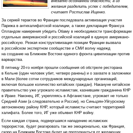
внезапно осознанной опасности, а из
желания разделить успех с победителем,
считает Ростислав Ищенко.
За серией терактов во Франции последовала активизация участия
Парижа в антихалифатской коалиции, а также декларация Франсуа
Олландом намерения убедить Обаму в необходимости трансформации
отдельных американской и российской коалиций в единую американо-
российскую. Резкая конструктивизация позиции Франции вызвала
в российском экспертном сообществе и СМИ волну надежд
на создание на Ближнем Востоке единого фронта цивилизации против
варварства.
В пятницу 20-го ноября прошли сообщения об обстреле ресторана
в Кельне (один человек убит, четверо ранены) и о захвате в заложники
в Мали (более сотни сотрудников международных организаций,
включая большое количество китайских граждан). Накануне китайское
правительство уже угрожало исламистам, казнившим гражданина КНР
в Ираке. Наконец, ИГ, укрепляясь в Афганистане, угрожает не только
Средней Азии (а следовательно и России), но Синьцзян-Уйгурскому
автономному району КНР, который исламисты считают территорией
халифата. Более того, ИГ уже объявил КНР войну.
Если каждая страна, подвергшаяся нападению исламских
террористов, будет реагировать так же эмоционально, как Франция,
скоро на Ближнем Востоке будет не протолкнуться от желающих