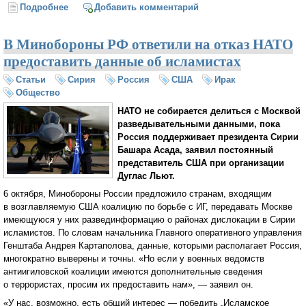
Подробнее
о ИГИЛ: Шокировать, напугать, оскорбить, унизить
Добавить комментарий
— вот главная цель
В Минобороны РФ ответили на отказ НАТО
предоставить данные об исламистах
Статьи
Сирия
Россия
США
Ирак
Общество
НАТО не собирается делиться с Москвой
разведывательными данными, пока
Россия поддерживает президента Сирии
Башара Асада, заявил постоянный
представитель США при организации
Дуглас Льют.
6 октября, Минобороны России предложило странам, входящим
в возглавляемую США коалицию по борьбе с ИГ, передавать Москве
имеющуюся у них развединформацию о районах дислокации в Сирии
исламистов. По словам начальника Главного оперативного управления
Генштаба Андрея Картаполова, данные, которыми располагает Россия,
многократно выверены и точны. «Но если у военных ведомств
антиигиловской коалиции имеются дополнительные сведения
о террористах, просим их предоставить нам», — заявил он.
«У нас, возможно, есть общий интерес — победить „Исламское