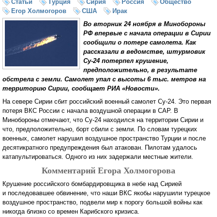
Статьи
Турция
Сирия
Россия
Общество
Егор Холмогоров
США
Ирак
Во вторник 24 ноября в Минобороны
РФ впервые с начала операции в Сирии
сообщили о потере самолета. Как
рассказали в ведомстве, штурмовик
Су-24 потерпел крушение,
предположительно, в результате
обстрела с земли. Самолет упал с высоты 6 тыс. метров на
территорию Сирии, сообщает РИА «Новости».
На севере Сирии сбит российский военный самолет Су-24. Это первая
потеря ВКС России с начала воздушной операции в САР. В
Минобороны отмечают, что Су-24 находился на территории Сирии и
что, предположительно, борт сбили с земли. По словам турецких
военных, самолет нарушил воздушное пространство Турции и после
десятикратного предупреждения был атакован. Пилотам удалось
катапультироваться. Одного из них задержали местные жители.
Комментарий Егора Холмогорова
Крушение российского бомбардировщика в небе над Сирией
и последовавшее обвинение, что наши ВКС якобы нарушили турецкое
воздушное пространство, подвели мир к порогу большой войны как
никогда близко со времен Карибского кризиса.