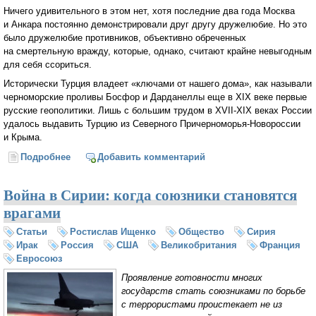
Ничего удивительного в этом нет, хотя последние два года Москва
и Анкара постоянно демонстрировали друг другу дружелюбие. Но это
было дружелюбие противников, объективно обреченных
на смертельную вражду, которые, однако, считают крайне невыгодным
для себя ссориться.
Исторически Турция владеет «ключами от нашего дома», как называли
черноморские проливы Босфор и Дарданеллы еще в XIX веке первые
русские геополитики. Лишь с большим трудом в XVII-XIX веках России
удалось выдавить Турцию из Северного Причерноморья-Новороссии
и Крыма.
Подробнее
о Турция спряталась под зонтик НАТО (Егор
Добавить комментарий
Холмогоров)
Война в Сирии: когда союзники становятся
врагами
Статьи
Ростислав Ищенко
Общество
Сирия
Ирак
Россия
США
Великобритания
Франция
Евросоюз
Проявление готовности многих
государств стать союзниками по борьбе
с террористами проистекает не из