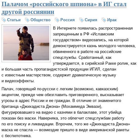
Палачом «российского шпиона» в ИГ стал
другой россиянин
Статьи
Общество
Россия
Сирия
Ирак
В Интернете появилась распространенная
запрещенным в РФ «Исламским
государством» видеозапись, на которой
демонстрируется казнь молодого человека,
обвиненного в работе на российские
спецслужбы. Сработанный, как
утверждается, в сирийской Ракке ролик, как
и большая часть пропагандистской продукции ИГИЛ, сделан
с известным мастерством, содержит драматическую музыку
и видеоэффекты.
Палач, говорящий по-русски с легким (возможно, кавказским)
акцентом, прежде чем обезглавить приговоренного, высказывает
угрозы в адрес России и ее граждан. В отличие от знаменитого
британца «Джихадиста Джона» (Мохаммеда Эмвази),
фигурировавшего на видео с казнями в балаклаве, этот убийца
показан без маски. Наверняка, это облегчит спецслужбам работу
по его поиску и ликвидации. Впрочем, того же «Джихадиста Джона»
маска не спасла — возмездие пришло в виде американской ракеты
с беспилотника.