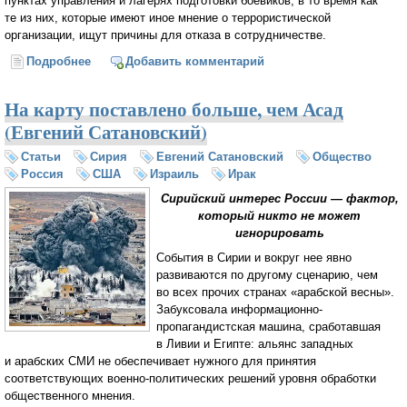
пунктах управления и лагерях подготовки боевиков, в то время как
те из них, которые имеют иное мнение о террористической
организации, ищут причины для отказа в сотрудничестве.
Подробнее
о В Минобороны РФ ответили на отказ НАТО
Добавить комментарий
предоставить данные об исламистах
На карту поставлено больше, чем Асад
(Евгений Сатановский)
Статьи
Сирия
Евгений Сатановский
Общество
Россия
США
Израиль
Ирак
Сирийский интерес России — фактор,
который никто не может
игнорировать
События в Сирии и вокруг нее явно
развиваются по другому сценарию, чем
во всех прочих странах «арабской весны».
Забуксовала информационно-
пропагандистская машина, сработавшая
в Ливии и Египте: альянс западных
и арабских СМИ не обеспечивает нужного для принятия
соответствующих военно-политических решений уровня обработки
общественного мнения.