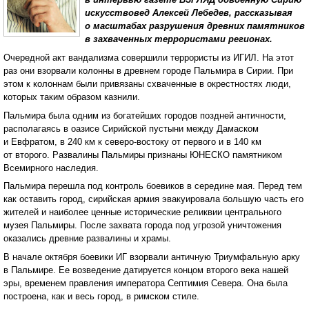
искусствовед Алексей Лебедев, рассказывая
о масштабах разрушения древних памятников
в захваченных террористами регионах.
Очередной акт вандализма совершили террористы из ИГИЛ. На этот
раз они взорвали колонны в древнем городе Пальмира в Сирии. При
этом к колоннам были привязаны схваченные в окрестностях люди,
которых таким образом казнили.
Пальмира была одним из богатейших городов поздней античности,
располагаясь в оазисе Сирийской пустыни между Дамаском
и Евфратом, в 240 км к северо-востоку от первого и в 140 км
от второго. Развалины Пальмиры признаны ЮНЕСКО памятником
Всемирного наследия.
Пальмира перешла под контроль боевиков в середине мая. Перед тем
как оставить город, сирийская армия эвакуировала большую часть его
жителей и наиболее ценные исторические реликвии центрального
музея Пальмиры. После захвата города под угрозой уничтожения
оказались древние развалины и храмы.
В начале октября боевики ИГ взорвали античную Триумфальную арку
в Пальмире. Ее возведение датируется концом второго века нашей
эры, временем правления императора Септимия Севера. Она была
построена, как и весь город, в римском стиле.