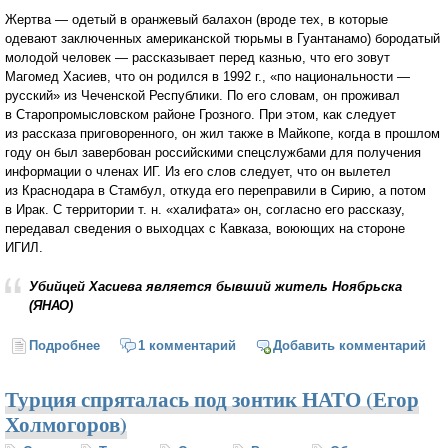
Жертва — одетый в оранжевый балахон (вроде тех, в которые
одевают заключенных американской тюрьмы в Гуантанамо) бородатый
молодой человек — рассказывает перед казнью, что его зовут
Магомед Хасиев, что он родился в 1992 г., «по национальности —
русский» из Чеченской Республики. По его словам, он проживал
в Старопромысловском районе Грозного. При этом, как следует
из рассказа приговоренного, он жил также в Майкопе, когда в прошлом
году он был завербован российскими спецслужбами для получения
информации о членах ИГ. Из его слов следует, что он вылетел
из Краснодара в Стамбул, откуда его переправили в Сирию, а потом
в Ирак. С территории т. н. «халифата» он, согласно его рассказу,
передавал сведения о выходцах с Кавказа, воюющих на стороне
ИГИЛ.
Убийцей Хасиева является бывший житель Ноябрьска
(ЯНАО)
Подробнее
о Палачом «российского шпиона» в ИГ стал другой
1 комментарий
Добавить комментарий
россиянин
Турция спряталась под зонтик НАТО (Егор
Холмогоров)