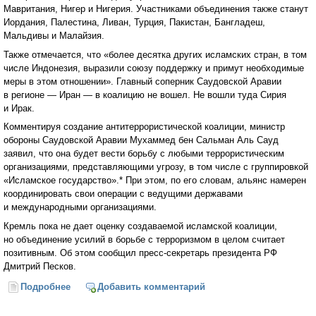
Мавритания, Нигер и Нигерия. Участниками объединения также станут
Иордания, Палестина, Ливан, Турция, Пакистан, Бангладеш,
Мальдивы и Малайзия.
Также отмечается, что «более десятка других исламских стран, в том
числе Индонезия, выразили союзу поддержку и примут необходимые
меры в этом отношении». Главный соперник Саудовской Аравии
в регионе — Иран — в коалицию не вошел. Не вошли туда Сирия
и Ирак.
Комментируя создание антитеррористической коалиции, министр
обороны Саудовской Аравии Мухаммед бен Сальман Аль Сауд
заявил, что она будет вести борьбу с любыми террористическим
организациями, представляющими угрозу, в том числе с группировкой
«Исламское государство».* При этом, по его словам, альянс намерен
координировать свои операции с ведущими державами
и международными организациями.
Кремль пока не дает оценку создаваемой исламской коалиции,
но объединение усилий в борьбе с терроризмом в целом считает
позитивным. Об этом сообщил пресс-секретарь президента РФ
Дмитрий Песков.
Подробнее
о Война в Сирии: операция «Прикрытие» (Антон
Добавить комментарий
Мардасов)