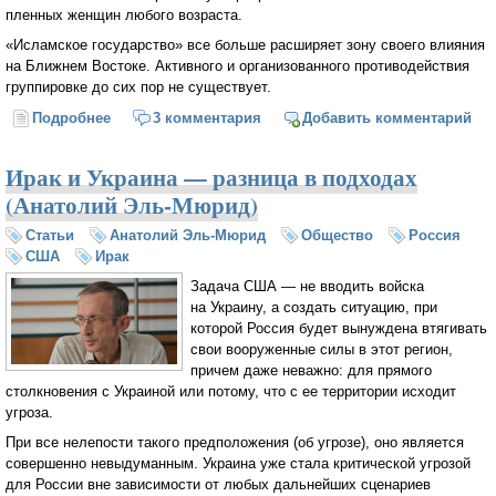
пленных женщин любого возраста.
«Исламское государство» все больше расширяет зону своего влияния
на Ближнем Востоке. Активного и организованного противодействия
группировке до сих пор не существует.
Подробнее
о ИГ позволило жениться на 9-летних девочках
3 комментария
Добавить комментарий
Ирак и Украина — разница в подходах
(Анатолий Эль-Мюрид)
Статьи
Анатолий Эль-Мюрид
Общество
Россия
США
Ирак
Задача США — не вводить войска
на Украину, а создать ситуацию, при
которой Россия будет вынуждена втягивать
свои вооруженные силы в этот регион,
причем даже неважно: для прямого
столкновения с Украиной или потому, что с ее территории исходит
угроза.
При все нелепости такого предположения (об угрозе), оно является
совершенно невыдуманным. Украина уже стала критической угрозой
для России вне зависимости от любых дальнейших сценариев