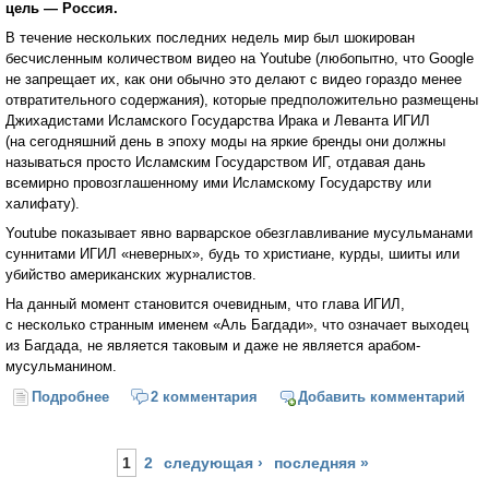
цель — Россия.
В течение нескольких последних недель мир был шокирован
бесчисленным количеством видео на Youtube (любопытно, что Google
не запрещает их, как они обычно это делают с видео гораздо менее
отвратительного содержания), которые предположительно размещены
Джихадистами Исламского Государства Ирака и Леванта ИГИЛ
(на сегодняшний день в эпоху моды на яркие бренды они должны
называться просто Исламским Государством ИГ, отдавая дань
всемирно провозглашенному ими Исламскому Государству или
халифату).
Youtube показывает явно варварское обезглавливание мусульманами
суннитами ИГИЛ «неверных», будь то христиане, курды, шииты или
убийство американских журналистов.
На данный момент становится очевидным, что глава ИГИЛ,
с несколько странным именем «Аль Багдади», что означает выходец
из Багдада, не является таковым и даже не является арабом-
мусульманином.
Подробнее
о Уильям Энгдаль: цель операции «ИГИЛ» — удар по
2 комментария
Добавить комментарий
России
Страницы
1
2
следующая ›
последняя »