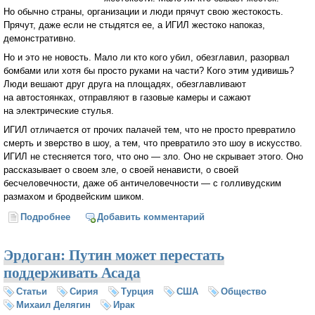
Но обычно страны, организации и люди прячут свою жестокость.
Прячут, даже если не стыдятся ее, а ИГИЛ жестоко напоказ,
демонстративно.
Но и это не новость. Мало ли кто кого убил, обезглавил, разорвал
бомбами или хотя бы просто руками на части? Кого этим удивишь?
Люди вешают друг друга на площадях, обезглавливают
на автостоянках, отправляют в газовые камеры и сажают
на электрические стулья.
ИГИЛ отличается от прочих палачей тем, что не просто превратило
смерть и зверство в шоу, а тем, что превратило это шоу в искусство.
ИГИЛ не стесняется того, что оно — зло. Оно не скрывает этого. Оно
рассказывает о своем зле, о своей ненависти, о своей
бесчеловечности, даже об античеловечности — с голливудским
размахом и бродвейским шиком.
Подробнее
о Слово «ИГИЛ» написано тем же шрифтом, что и
Добавить комментарий
«Голливуд» (Роман Носиков)
Эрдоган: Путин может перестать
поддерживать Асада
Статьи
Сирия
Турция
США
Общество
Михаил Делягин
Ирак