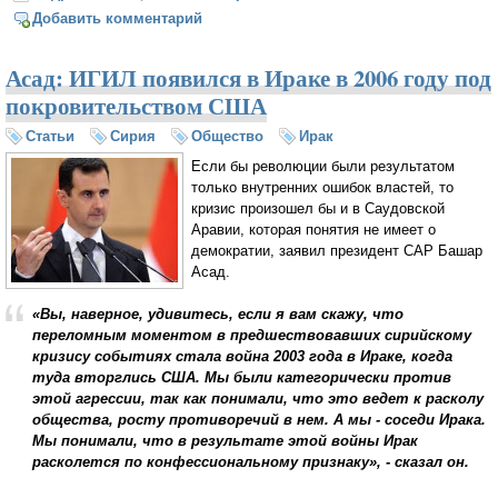
Сатановский)
Добавить комментарий
Асад: ИГИЛ появился в Ираке в 2006 году под
покровительством США
Статьи
Сирия
Общество
Ирак
Если бы революции были результатом
только внутренних ошибок властей, то
кризис произошел бы и в Саудовской
Аравии, которая понятия не имеет о
демократии, заявил президент САР Башар
Асад.
«Вы, наверное, удивитесь, если я вам скажу, что
переломным моментом в предшествовавших сирийскому
кризису событиях стала война 2003 года в Ираке, когда
туда вторглись США. Мы были категорически против
этой агрессии, так как понимали, что это ведет к расколу
общества, росту противоречий в нем. А мы - соседи Ирака.
Мы понимали, что в результате этой войны Ирак
расколется по конфессиональному признаку», - сказал он.