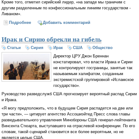
Кроме того, отметил сирийский лидер, «на западе мы граничим с
другим разделенным по конфессиональным линиям государством -
Ливаном».
Подробнее
о Асад: ИГИЛ появился в Ираке в 2006 году под
Добавить комментарий
покровительством США
Ирак и Сирию обрекли на гибель
Статьи
Сирия
Ирак
США
Общество
Директор ЦРУ Джон Бреннан
констатировал, что власти Ирака и Сирии
не контролируют госграницы, занятые так
называемым халифатом, созданным
экстремистской группировкой «Исламское
государство».
Руководство разведслужб США прогнозирует вероятный распад Сирии
и Ирака.
«Я могу предположить, что в будущем Сирия распадется на две или
три части», — цитирует агентство Ассошиэйтед Пресс слова главы
разведывательного управления Минобороны США генерал-лейтенанта
Винсента Стюарта, выступавшего на отраслевой конференции. По его
словам, такой сценарий становится все более вероятным, но не
является целью США.