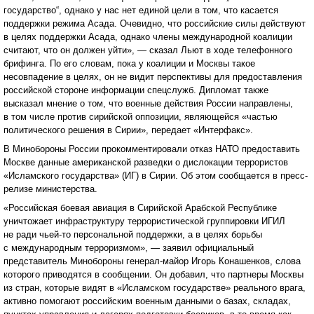
государство“, однако у нас нет единой цели в том, что касается
поддержки режима Асада. Очевидно, что российские силы действуют
в целях поддержки Асада, однако члены международной коалиции
считают, что он должен уйти», — сказал Льют в ходе телефонного
брифинга. По его словам, пока у коалиции и Москвы такое
несовпадение в целях, он не видит перспективы для предоставления
российской стороне информации спецслужб. Дипломат также
высказал мнение о том, что военные действия России направлены,
в том числе против сирийской оппозиции, являющейся «частью
политического решения в Сирии», передает «Интерфакс».
В Минобороны России прокомментировали отказ НАТО предоставить
Москве данные американской разведки о дислокации террористов
«Исламского государства» (ИГ) в Сирии. Об этом сообщается в пресс-
релизе министерства.
«Российская боевая авиация в Сирийской Арабской Республике
уничтожает инфраструктуру террористической группировки ИГИЛ
не ради чьей-то персональной поддержки, а в целях борьбы
с международным терроризмом», — заявил официальный
представитель Минобороны генерал-майор Игорь Конашенков, слова
которого приводятся в сообщении. Он добавил, что партнеры Москвы
из стран, которые видят в «Исламском государстве» реального врага,
активно помогают российским военным данными о базах, складах,