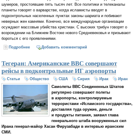
шумеров, простоявшие пять тысяч лет. Все политики и телеканалы
планеты говорят о варварстве, когда исламисты вводят в
подконтрольных населенных пунктах законы шариата и побивают
неверных жен камнями. Конечно, все международные организации
осуждают массовые убийства христиан. С высоких трибун говорят о
возрождении на Ближнем Востоке нового Средневековья и призывают
бороться с его проявлениями.
Подробнее
о Бандеровцы и исламисты на службе у США
Добавить комментарий
(Андрей Иванов)
Тегеран: Американские ВВС совершают
рейсы в подконтрольные ИГ аэропорты
Статьи
Общество
США
Сирия
Ирак
Иран
Самолеты ВВС Соединенных Штатов
регулярно совершают полеты
в аэропорты, контролируемые
террористами «Исламского государства»,
доставляя туда оружие, деньги
и продукты питания, заявил глава
генерального штаба вооруженных сил
Ирана генерал-майор Хасан Фирузабади в интервью иранским
СМИ.