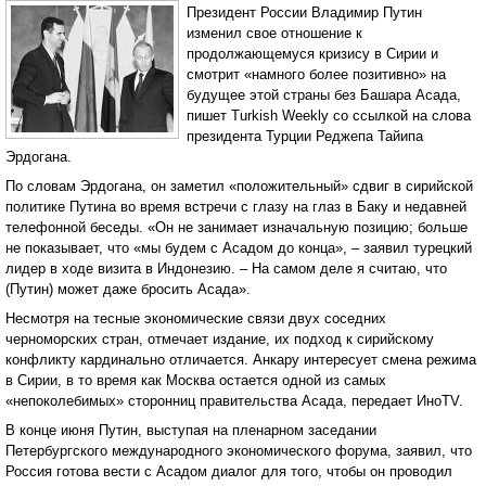
Президент России Владимир Путин
изменил свое отношение к
продолжающемуся кризису в Сирии и
смотрит «намного более позитивно» на
будущее этой страны без Башара Асада,
пишет Turkish Weekly со ссылкой на слова
президента Турции Реджепа Тайипа
Эрдогана.
По словам Эрдогана, он заметил «положительный» сдвиг в сирийской
политике Путина во время встречи с глазу на глаз в Баку и недавней
телефонной беседы. «Он не занимает изначальную позицию; больше
не показывает, что «мы будем с Асадом до конца», – заявил турецкий
лидер в ходе визита в Индонезию. – На самом деле я считаю, что
(Путин) может даже бросить Асада».
Несмотря на тесные экономические связи двух соседних
черноморских стран, отмечает издание, их подход к сирийскому
конфликту кардинально отличается. Анкару интересует смена режима
в Сирии, в то время как Москва остается одной из самых
«непоколебимых» сторонниц правительства Асада, передает ИноTV.
В конце июня Путин, выступая на пленарном заседании
Петербургского международного экономического форума, заявил, что
Россия готова вести с Асадом диалог для того, чтобы он проводил