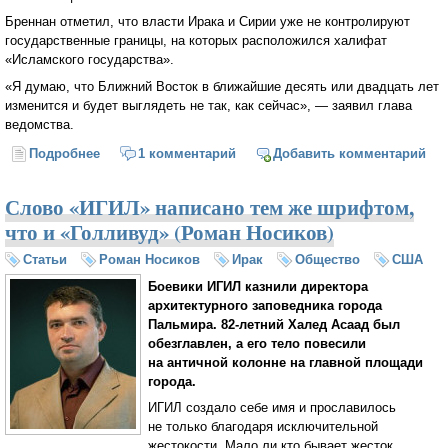
Бреннан отметил, что власти Ирака и Сирии уже не контролируют
государственные границы, на которых расположился халифат
«Исламского государства».
«Я думаю, что Ближний Восток в ближайшие десять или двадцать лет
изменится и будет выглядеть не так, как сейчас», — заявил глава
ведомства.
Подробнее
о Ирак и Сирию обрекли на гибель
1 комментарий
Добавить комментарий
Слово «ИГИЛ» написано тем же шрифтом,
что и «Голливуд» (Роман Носиков)
Статьи
Роман Носиков
Ирак
Общество
США
Боевики ИГИЛ казнили директора
архитектурного заповедника города
Пальмира. 82-летний Халед Асаад был
обезглавлен, а его тело повесили
на античной колонне на главной площади
города.
ИГИЛ создало себе имя и прославилось
не только благодаря исключительной
жестокости. Мало ли кто бывает жесток.