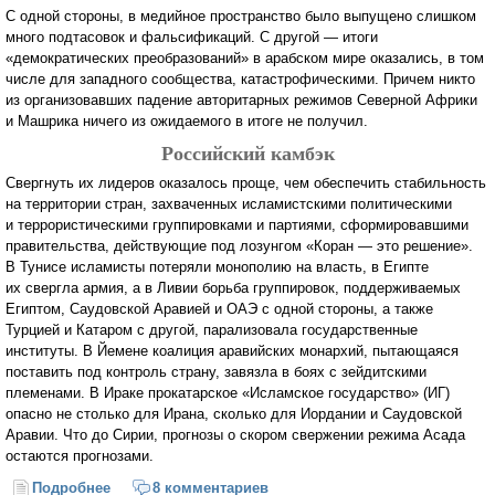
С одной стороны, в медийное пространство было выпущено слишком
много подтасовок и фальсификаций. С другой — итоги
«демократических преобразований» в арабском мире оказались, в том
числе для западного сообщества, катастрофическими. Причем никто
из организовавших падение авторитарных режимов Северной Африки
и Машрика ничего из ожидаемого в итоге не получил.
Российский камбэк
Свергнуть их лидеров оказалось проще, чем обеспечить стабильность
на территории стран, захваченных исламистскими политическими
и террористическими группировками и партиями, сформировавшими
правительства, действующие под лозунгом «Коран — это решение».
В Тунисе исламисты потеряли монополию на власть, в Египте
их свергла армия, а в Ливии борьба группировок, поддерживаемых
Египтом, Саудовской Аравией и ОАЭ с одной стороны, а также
Турцией и Катаром с другой, парализовала государственные
институты. В Йемене коалиция аравийских монархий, пытающаяся
поставить под контроль страну, завязла в боях с зейдитскими
племенами. В Ираке прокатарское «Исламское государство» (ИГ)
опасно не столько для Ирана, сколько для Иордании и Саудовской
Аравии. Что до Сирии, прогнозы о скором свержении режима Асада
остаются прогнозами.
Подробнее
о На карту поставлено больше, чем Асад (Евгений
8 комментариев