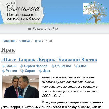
Перейти к основному содержанию
Омилия
Международный
литературный клуб
☰ Разделы сайта
Вы здесь
Главная
Статьи
Теги
Ирак
Ирак
«Пакт Лаврова-Керри»: Ближний Восток
Статьи
Сергей Лавров
Общество
США
Россия
Сирия
Ирак
Демаркационная линия на Ближнем
Востоке будет повторять линию,
проходившую по этому же региону в
период биполярного противостояния
СССР и США...
Итак, все дело в гитаре и чемоданчике
Джон Керри, с которыми он прилетел в Москву в марте, как на