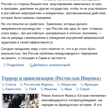
Россию со стороны Вашингтона: аннулирование намеченных встреч
и программ, давление на другие государства, чтобы те не участвовали
в российских мероприятиях и инициативах, противозаконные действия,
которые были названы санкциями.
Но эти попытки не сработали. Заявления, которые делало
американское руководство — про Россию как одну из трех «главных
угроз миру», про российскую «разорванную в клочья» экономику —
они из разряда самовнушения и убеждения внутренней американской
аудитории в своей эффективности.
Сегодня западному миру стало понятно то, что и до этого было
реальностью: без России проблемы международного терроризма
не решить, и ситуацию в Сирии в частности.
Подробнее
о Европейцы должны определиться, кто для них
Добавить комментарий
союзник, а кого нужно изолировать (Вероника
Крашенинникова)
Террор и цивилизация (Ростислав Ищенко)
Статьи
Ростислав Ищенко
Общество
Франция
Евросоюз
США
Фашизм
Ирак
Сирия
Роман Анатоля Франса «Остров пингвинов»
квалифицируется литературоведами, как
пародия на французскую историю. И это