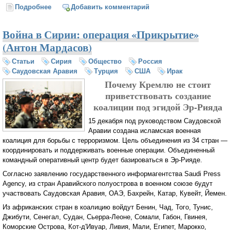
Подробнее
о «Пакт Лаврова-Керри»: Ближний Восток
Добавить комментарий
Война в Сирии: операция «Прикрытие»
(Антон Мардасов)
Статьи
Сирия
Общество
Россия
Саудовская Аравия
Турция
США
Ирак
Почему Кремлю не стоит
приветствовать создание
коалиции под эгидой Эр-Рияда
15 декабря под руководством Саудовской
Аравии создана исламская военная
коалиция для борьбы с терроризмом. Цель объединения из 34 стран —
координировать и поддерживать военные операции. Объединенный
командный оперативный центр будет базироваться в Эр-Рияде.
Согласно заявлению государственного информагентства Saudi Press
Agency, из стран Аравийского полуострова в военном союзе будут
участвовать Саудовская Аравия, ОАЭ, Бахрейн, Катар, Кувейт, Йемен.
Из африканских стран в коалицию войдут Бенин, Чад, Того, Тунис,
Джибути, Сенегал, Судан, Сьерра-Леоне, Сомали, Габон, Гвинея,
Коморские Острова, Кот-д'Ивуар, Ливия, Мали, Египет, Марокко,