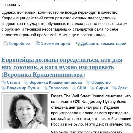
повоевать.
Однако, во-первых, количество не всегда переходит в качество.
Координация действий сотен разнокалиберных подразделений
из десятков государств, обученных в рамках разных военных систем,
с оружием и техникой несовпадающих стандартов сама по себе
является огромной проблемой. А им еще и воевать надо.
Подробнее
о Война в Сирии: когда союзники становятся
1 комментарий
Добавить комментарий
врагами
Европейцы должны определиться, кто для
них союзник, а кого нужно изолировать
(Вероника Крашенинникова)
Статьи
Вероника Крашенинникова
Общество
Владимир Путин
Евросоюз
США
Сирия
Ирак
Газета The Wall Street Journal отметила, что
на саммите G20 Владимиру Путину была
отведена центральная роль. Издание
процитировало и слова самого президента,
который сказал о том, что никакой изоляции
России и не было. И это действительно так.
Что было, так это попытки изолировать