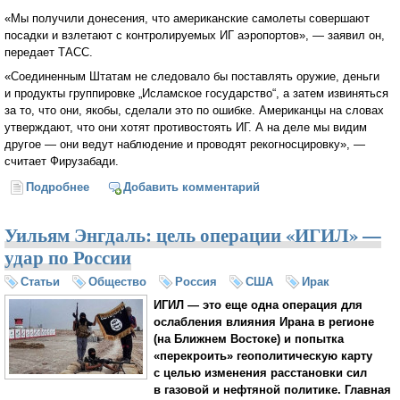
«Мы получили донесения, что американские самолеты совершают
посадки и взлетают с контролируемых ИГ аэропортов», — заявил он,
передает ТАСС.
«Соединенным Штатам не следовало бы поставлять оружие, деньги
и продукты группировке „Исламское государство“, а затем извиняться
за то, что они, якобы, сделали это по ошибке. Американцы на словах
утверждают, что они хотят противостоять ИГ. А на деле мы видим
другое — они ведут наблюдение и проводят рекогносцировку», —
считает Фирузабади.
Подробнее
о Тегеран: Американские ВВС совершают рейсы в
Добавить комментарий
подконтрольные ИГ аэропорты
Уильям Энгдаль: цель операции «ИГИЛ» —
удар по России
Статьи
Общество
Россия
США
Ирак
ИГИЛ — это еще одна операция для
ослабления влияния Ирана в регионе
(на Ближнем Востоке) и попытка
«перекроить» геополитическую карту
с целью изменения расстановки сил
в газовой и нефтяной политике. Главная