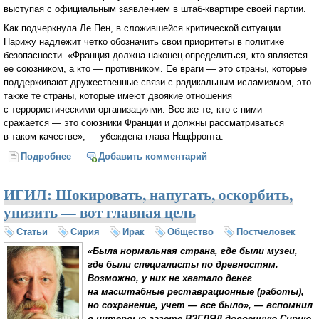
выступая с официальным заявлением в штаб-квартире своей партии.
Как подчеркнула Ле Пен, в сложившейся критической ситуации
Парижу надлежит четко обозначить свои приоритеты в политике
безопасности. «Франция должна наконец определиться, кто является
ее союзником, а кто — противником. Ее враги — это страны, которые
поддерживают дружественные связи с радикальным исламизмом, это
также те страны, которые имеют двоякие отношения
с террористическими организациями. Все же те, кто с ними
сражается — это союзники Франции и должны рассматриваться
в таком качестве», — убеждена глава Нацфронта.
Подробнее
о Марин Ле Пен призвала запретить исламистские
Добавить комментарий
организации во Франции
ИГИЛ: Шокировать, напугать, оскорбить,
унизить — вот главная цель
Статьи
Сирия
Ирак
Общество
Постчеловек
«Была нормальная страна, где были музеи,
где были специалисты по древностям.
Возможно, у них не хватало денег
на масштабные реставрационные (работы),
но сохранение, учет — все было», — вспомнил
в интервью газете ВЗГЛЯД довоенную Сирию