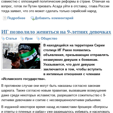
совместно с оппозицией политические реформы в стране. Отвечая на
вопрос, готов ли Путин призвать Асада уйти в отставку, глава России
тогда заявил, что это может сделать только сирийский народ.
Подробнее
о Эрдоган: Путин может перестать поддерживать
Добавить комментарий
Асада
ИГ позволило жениться на 9-летних девочках
Статьи
Ирак
Общество
В находящейся на территории Сирии
столице ИГ Ракке появились
объявления, призывающие отправлять
незамужних девушек к боевикам.
Указывается, что долг девушек
заключается в том, чтобы вступить
в интимные отношения с членами
«Исламского государства».
В противном случае они могут быть наказаны согласно законам
шариата. Также согласно новым правилам, вызвавшим возмущение
даже среди некоторых исламистов, разрешается сожительство с 9-
летними девочками и соитие с несовершеннолетними рабынями.
В изданной некоторое время назад исламистами брошюре «Вопросы
и ответы о пленных и рабах» уже разрешалось избивать и насиловать