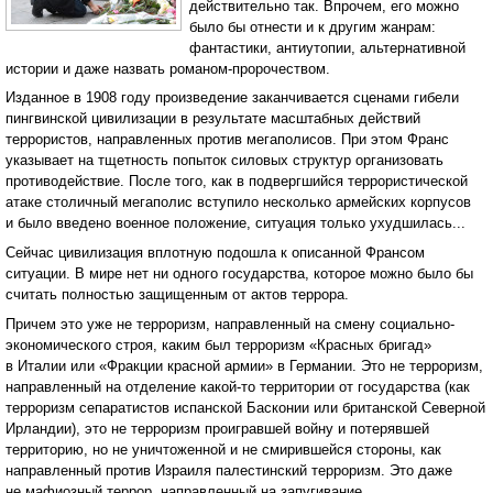
действительно так. Впрочем, его можно
было бы отнести и к другим жанрам:
фантастики, антиутопии, альтернативной
истории и даже назвать романом-пророчеством.
Изданное в 1908 году произведение заканчивается сценами гибели
пингвинской цивилизации в результате масштабных действий
террористов, направленных против мегаполисов. При этом Франс
указывает на тщетность попыток силовых структур организовать
противодействие. После того, как в подвергшийся террористической
атаке столичный мегаполис вступило несколько армейских корпусов
и было введено военное положение, ситуация только ухудшилась...
Сейчас цивилизация вплотную подошла к описанной Франсом
ситуации. В мире нет ни одного государства, которое можно было бы
считать полностью защищенным от актов террора.
Причем это уже не терроризм, направленный на смену социально-
экономического строя, каким был терроризм «Красных бригад»
в Италии или «Фракции красной армии» в Германии. Это не терроризм,
направленный на отделение какой-то территории от государства (как
терроризм сепаратистов испанской Басконии или британской Северной
Ирландии), это не терроризм проигравшей войну и потерявшей
территорию, но не уничтоженной и не смирившейся стороны, как
направленный против Израиля палестинский терроризм. Это даже
не мафиозный террор, направленный на запугивание