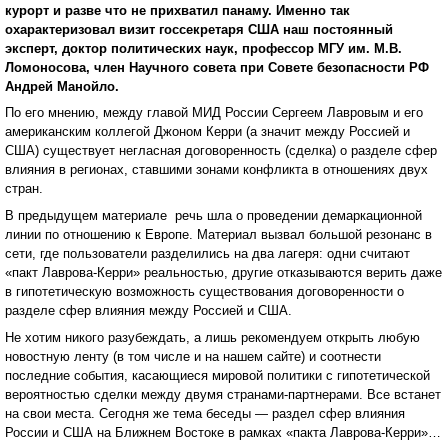
курорт и разве что не прихватил панаму. Именно так
охарактеризовал визит госсекретаря США наш постоянный
эксперт, доктор политических наук, профессор МГУ им. М.В.
Ломоносова, член Научного совета при Совете безопасности РФ
Андрей Манойло.
По его мнению, между главой МИД России Сергеем Лавровым и его
американским коллегой Джоном Керри (а значит между Россией и
США) существует негласная договоренность (сделка) о разделе сфер
влияния в регионах, ставшими зонами конфликта в отношениях двух
стран.
В предыдущем материале речь шла о проведении демаркационной
линии по отношению к Европе. Материал вызвал большой резонанс в
сети, где пользователи разделились на два лагеря: одни считают
«пакт Лаврова-Керри» реальностью, другие отказываются верить даже
в гипотетическую возможность существования договоренности о
разделе сфер влияния между Россией и США.
Не хотим никого разубеждать, а лишь рекомендуем открыть любую
новостную ленту (в том числе и на нашем сайте) и соотнести
последние события, касающиеся мировой политики с гипотетической
вероятностью сделки между двумя странами-партнерами. Все встанет
на свои места. Сегодня же тема беседы — раздел сфер влияния
России и США на Ближнем Востоке в рамках «пакта Лаврова-Керри»…