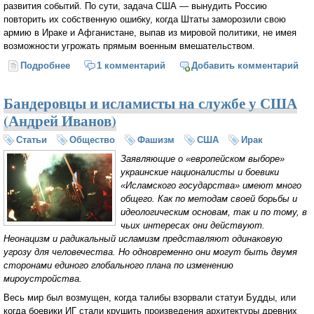
развития событий. По сути, задача США — вынудить Россию
повторить их собственную ошибку, когда Штаты заморозили свою
армию в Ираке и Афганистане, выпав из мировой политики, не имея
возможности угрожать прямым военным вмешательством.
Подробнее
о Ирак и Украина — разница в подходах (Анатолий
1 комментарий
Добавить комментарий
Эль-Мюрид)
Бандеровцы и исламисты на службе у США
(Андрей Иванов)
Статьи
Общество
Фашизм
США
Ирак
Заявляющие о «европейском выборе»
украинские националисты и боевики
«Исламского государства» имеют много
общего. Как по методам своей борьбы и
идеологическим основам, так и по тому, в
чьих интересах они действуют.
Неонацизм и радикальный исламизм представляют одинаковую
угрозу для человечества. Но одновременно они могут быть двумя
сторонами единого глобального плана по изменению
мироустройства.
Весь мир был возмущен, когда талибы взорвали статуи Будды, или
когда боевики ИГ стали крушить произведения архитектуры древних