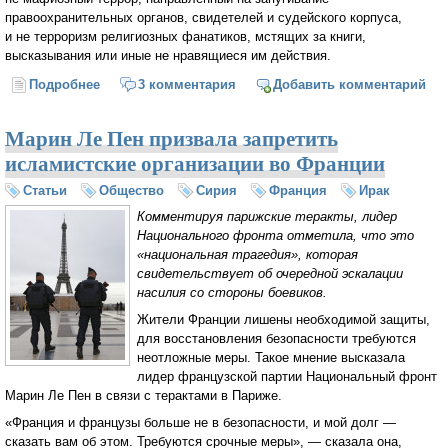
правоохранительных органов, свидетелей и судейского корпуса,
и не терроризм религиозных фанатиков, мстящих за книги,
высказывания или иные не нравящиеся им действия.
Подробнее
о Террор и цивилизация (Ростислав Ищенко)
3 комментария
Добавить комментарий
Марин Ле Пен призвала запретить
исламистские организации во Франции
Статьи
Общество
Сирия
Франция
Ирак
Комментируя парижские теракты, лидер
Национального фронта отметила, что это
«национальная трагедия», которая
свидетельствует об очередной эскалации
насилия со стороны боевиков.
Жители Франции лишены необходимой защиты,
для восстановления безопасности требуются
неотложные меры. Такое мнение высказала
лидер французской партии Национальный фронт
Марин Ле Пен в связи с терактами в Париже.
«Франция и французы больше не в безопасности, и мой долг —
сказать вам об этом. Требуются срочные меры», — сказала она,