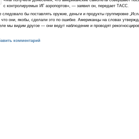
с контролируемых ИГ аэропортов», — заявил он, передает ТАСС.
следовало бы поставлять оружие, деньги и продукты группировке „Исл
, что они, якобы, сделали это по ошибке. Американцы на словах утвержд
деле мы видим другое — они ведут наблюдение и проводят рекогносциро
н: Американские ВВС совершают рейсы в подконтрольные ИГ аэроп
бавить комментарий