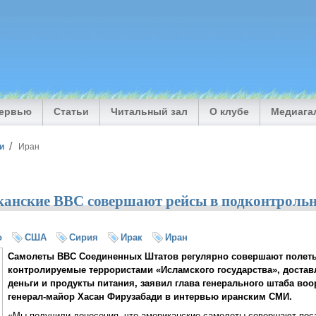
тервью
Статьи
Читальный зал
О клубе
Медиага
и
Иран
канские ВВС совершают рейсы в подконтроль
о
США
Сирия
Ирак
Иран
Самолеты ВВС Соединенных Штатов регулярно совершают полеты
контролируемые террористами «Исламского государства», достав
деньги и продукты питания, заявил глава генерального штаба во
генерал-майор Хасан Фирузабади в интервью иранским СМИ.
«Мы получили донесения, что американские самолеты совершают пос