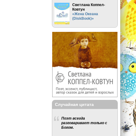
Светлана Коппел-
Ковтун
«Жена Океана
(DiskBook)»
Случайная цитата
Поэт всегда
разговаривает только с
Богом.