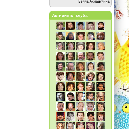
Белла Ахмадулина
Активисты клуба