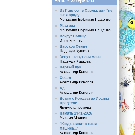
Новые материалы
Из Павлов - в Савлы, или "не
зная броду..."
Монахиня Евфимия Пащенко
Мастера
Монахиня Евфимия Пащенко
Вокруг Солнца
Илья Криштул
Царской Семье
Надежда Кушкова
Зовут... зовут они меня
Надежда Кушкова
Первый луч
Александр Конопля
Сосед
Александр Конопля
Ад
Александр Конопля
Детям о Рождестве Иоанна
Предтечи
Людмила Громова
Память 1941-2026
Михаил Малеин
"Когда шипит в тиши
машина..."
Александр Конопля