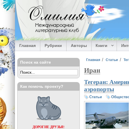
Перейти к основному содержанию
Омилия
Международный
литературный клуб
Главная
Рубрики
Авторы
Книги
Ин
Вы здесь
Главная
Статьи
Тег
Поиск на сайте
Иран
Тегеран: Амери
Как помочь проекту?
аэропорты
Статьи
Обществ
ДОРОГИЕ ДРУЗЬЯ!