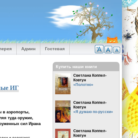
лерея
Админ
Гостевая
Купить наши книги
Светлана Коппел-
Ковтун
«Полотно»
ные ИГ
Светлана Коппел-
Ковтун
 в аэропорты,
«Я думаю по-русски»
ляя туда оружие,
оруженных сил Ирана
Светлана Коппел-
Ковтун
адки и взлетают