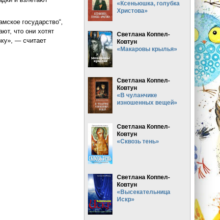
«Ксеньюшка, голубка
Христова»
амское государство“,
ают, что они хотят
Светлана Коппел-
вку», — считает
Ковтун
«Макаровы крылья»
орты
Светлана Коппел-
Ковтун
«В чуланчике
изношенных вещей»
Светлана Коппел-
Ковтун
«Сквозь тень»
Светлана Коппел-
Ковтун
«Высекательница
Искр»