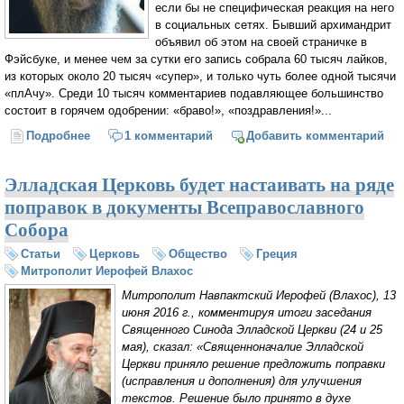
если бы не специфическая реакция на него
в социальных сетях. Бывший архимандрит
объявил об этом на своей страничке в
Фэйсбуке, и менее чем за сутки его запись собрала 60 тысяч лайков,
из которых около 20 тысяч «супер», и только чуть более одной тысячи
«плАчу». Среди 10 тысяч комментариев подавляющее большинство
состоит в горячем одобрении: «браво!», «поздравления!»...
Подробнее
о Гром среди ясного неба (Архим. Симеон (Гагатик)
1 комментарий
Добавить комментарий
Элладская Церковь будет настаивать на ряде
поправок в документы Всеправославного
Собора
Статьи
Церковь
Общество
Греция
Митрополит Иерофей Влахос
Митрополит Навпактский Иерофей (Влахос), 13
июня 2016 г., комментируя итоги заседания
Священного Синода Элладской Церкви (24 и 25
мая), сказал: «Священноначалие Элладской
Церкви приняло решение предложить поправки
(исправления и дополнения) для улучшения
текстов. Решение было принято в духе