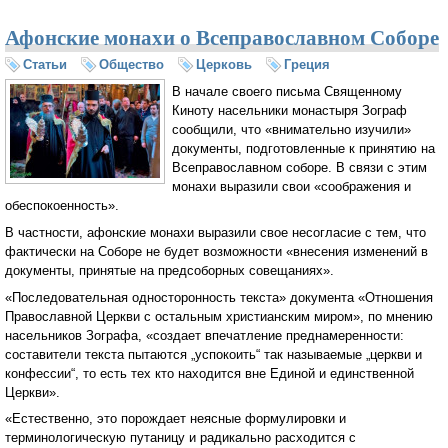
поправок в документы Всеправославного Собора
Афонские монахи о Всеправославном Соборе
Статьи
Общество
Церковь
Греция
В начале своего письма Священному
Киноту насельники монастыря Зограф
сообщили, что «внимательно изучили»
документы, подготовленные к принятию на
Всеправославном соборе. В связи с этим
монахи выразили свои «соображения и
обеспокоенность».
В частности, афонские монахи выразили свое несогласие с тем, что
фактически на Соборе не будет возможности «внесения изменений в
документы, принятые на предсоборных совещаниях».
«Последовательная односторонность текста» документа «Отношения
Православной Церкви с остальным христианским миром», по мнению
насельников Зографа, «создает впечатление преднамеренности:
составители текста пытаются „успокоить“ так называемые „церкви и
конфессии“, то есть тех кто находится вне Единой и единственной
Церкви».
«Естественно, это порождает неясные формулировки и
терминологическую путаницу и радикально расходится с