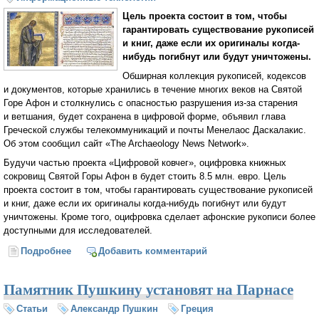
Цель проекта состоит в том, чтобы
гарантировать существование рукописей
и книг, даже если их оригиналы когда-
нибудь погибнут или будут уничтожены.
Обширная коллекция рукописей, кодексов
и документов, которые хранились в течение многих веков на Святой
Горе Афон и столкнулись с опасностью разрушения из-за старения
и ветшания, будет сохранена в цифровой форме, объявил глава
Греческой службы телекоммуникаций и почты Менелаос Даскалакис.
Об этом сообщил сайт «The Archaeology News Network».
Будучи частью проекта «Цифровой ковчег», оцифровка книжных
сокровищ Святой Горы Афон в будет стоить 8.5 млн. евро. Цель
проекта состоит в том, чтобы гарантировать существование рукописей
и книг, даже если их оригиналы когда-нибудь погибнут или будут
уничтожены. Кроме того, оцифровка сделает афонские рукописи более
доступными для исследователей.
Подробнее
о Книжные сокровища и документы Афона будут
Добавить комментарий
оцифрованы и выложены в интернет
Памятник Пушкину установят на Парнасе
Статьи
Александр Пушкин
Греция