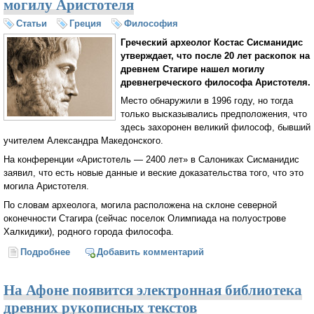
могилу Аристотеля
Статьи
Греция
Философия
Греческий археолог Костас Сисманидис
утверждает, что после 20 лет раскопок на
древнем Стагире нашел могилу
древнегреческого философа Аристотеля.
Место обнаружили в 1996 году, но тогда
только высказывались предположения, что
здесь захоронен великий философ, бывший
учителем Александра Македонского.
На конференции «Аристотель — 2400 лет» в Салониках Сисманидис
заявил, что есть новые данные и веские доказательства того, что это
могила Аристотеля.
По словам археолога, могила расположена на склоне северной
оконечности Стагира (сейчас поселок Олимпиада на полуострове
Халкидики), родного города философа.
Подробнее
о Греческие археологи утверждают, что нашли
Добавить комментарий
могилу Аристотеля
На Афоне появится электронная библиотека
древних рукописных текстов