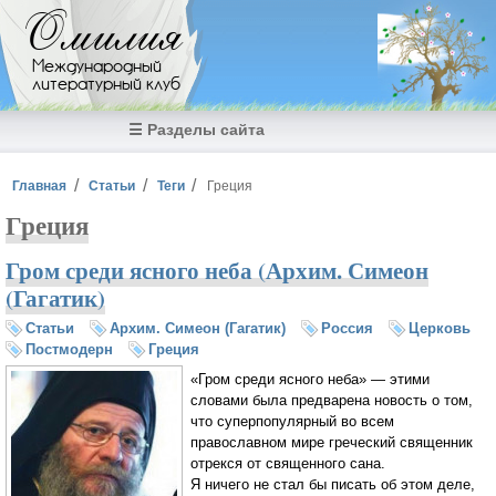
Перейти к основному содержанию
Омилия
Международный
литературный клуб
☰ Разделы сайта
Вы здесь
Главная
Статьи
Теги
Греция
Греция
Гром среди ясного неба (Архим. Симеон
(Гагатик)
Статьи
Архим. Симеон (Гагатик)
Россия
Церковь
Постмодерн
Греция
«Гром среди ясного неба» — этими
словами была предварена новость о том,
что суперпопулярный во всем
православном мире греческий священник
отрекся от священного сана.
Я ничего не стал бы писать об этом деле,