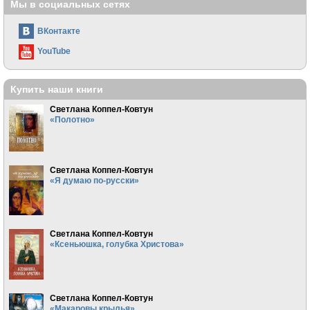
Мы в социальных сетях
ВКонтакте
YouTube
Купить наши книги
Светлана Коппел-Ковтун
«Полотно»
Светлана Коппел-Ковтун
«Я думаю по-русски»
Светлана Коппел-Ковтун
«Ксеньюшка, голубка Христова»
Светлана Коппел-Ковтун
«Макаровы крылья»