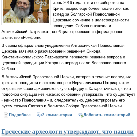
июнь 2016 года, так и не соберется на
Крите, возрос еще более после того, как
вслед за Болгарской Православной
Церковью сомнение в целесообразности
проведения Собора высказал и
Антиохийский Патриархат, сообщило греческое информационное
агентство «Ромфея».
В своем официальном уведомлении Антиохийская Православная
Церковь заявила о разочаровании решением Синода
Константинопольского Патриархата перенести решение вопроса о
церковной юрисдикции Катара на период после Всеправославного
Собора.
В Антиохийской Православной Церкви, которая в течение последних
трех лет находится в остром споре с Иерусалимским Патриархатом,
открывшим свою архиепископскую кафедру в Катаре, считают, что в
подобной ситуации нет никаких оснований утверждать, что существует
«единство Православия» и, следовательно, демонстрировать его
путем созыва Святого и Великого Собора Православной Церкви.
Подробнее
о Вслед за Болгарской Православной Церковью в
2 комментария
Добавить комментарий
целесообразности Всеправославного Собора
усомнился Антиохийский Патриархат
Греческие археологи утверждают, что нашли