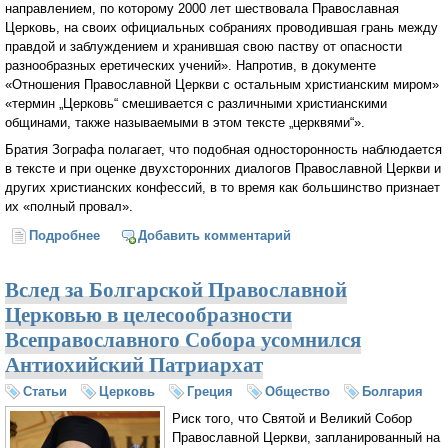
направлением, по которому 2000 лет шествовала Православная
Церковь, на своих официальных собраниях проводившая грань между
правдой и заблуждением и хранившая свою паству от опасности
разнообразных еретических учений». Напротив, в документе
«Отношения Православной Церкви с остальным христианским миром»
«термин „Церковь“ смешивается с различными христианскими
общинами, также называемыми в этом тексте „церквями“».
Братия Зографа полагает, что подобная односторонность наблюдается
в тексте и при оценке двухсторонних диалогов Православной Церкви и
других христианских конфессий, в то время как большинство признает
их «полный провал».
Подробнее
о Афонские монахи о Всеправославном Соборе
Добавить комментарий
Вслед за Болгарской Православной
Церковью в целесообразности
Всеправославного Собора усомнился
Антиохийский Патриархат
Статьи
Церковь
Греция
Общество
Болгария
Риск того, что Святой и Великий Собор
Православной Церкви, запланированный на