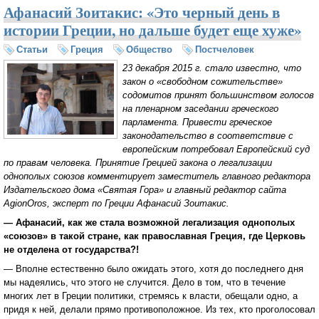
Афанасий Зоитакис: «Это черный день в
истории Греции, но дальше будет еще хуже»
Статьи
Греция
Общество
Постчеловек
23 декабря 2015 г. стало известно, что
закон о «свободном сожительстве»
содомитов принят большинством голосов
на пленарном заседании греческого
парламента. Привести греческое
законодательство в соответствие с
европейским потребовал Европейский суд
по правам человека. Принятие Грецией закона о легализации
однополых союзов комментирует заместитель главного редактора
Издательского дома «Святая Гора» и главный редактор сайта
AgionOros, эксперт по Греции Афанасий Зоитакис.
— Афанасий, как же стала возможной легализация однополых
«союзов» в такой стране, как православная Греция, где Церковь
не отделена от государства?!
— Вполне естественно было ожидать этого, хотя до последнего дня
мы надеялись, что этого не случится. Дело в том, что в течение
многих лет в Греции политики, стремясь к власти, обещали одно, а
придя к ней, делали прямо противоположное. Из тех, кто проголосовал