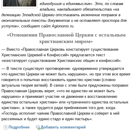
единодушия и единомыслия». Это, по словам
владыки, накладывает обязательства «на
делегацию Элладской Церкви отстаивать включение поправок в
окончательные тексты документов и не оставляет простора для
уступок», сообщает сайт Agionoros.ru.
«Отношения Православной Церкви с остальным
христианским миром»
— Вместо «Православная Церковь констатирует существование
Христианских Церквей и Конфессий» предлагается текст
«констатирует существование Христианских общин и конфессий».
— В тексте существует противоречие: одновременно утверждается
что единство Церкви не может быть нарушено», но при этом все время
говорится о попытках восстановить единство христиан (словно
актуальна теория ветвей). В связи с этим были предложены поправки:
Православная Церковь верит, «что ее единство не может быть
нарушено» и принимает участие «в движении к восстановлению
единства остальных христиан» или «утраченного единства остальных
христиан», а также трудится ради приближения того дня, когда
«Господь исполнит чаяние Православной Церкви и соберет в ней
рассеянных и будет едино стадо и един пастырь».
Подробнее
о Элладская Церковь будет настаивать на ряде
Добавить комментарий