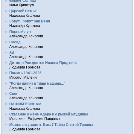
Вокруг Солнца
Илья Криштул
Царской Семье
Надежда Кушкова
Зовут... зовут они меня
Надежда Кушкова
Первый луч
Александр Конопля
Сосед
Александр Конопля
Ад
Александр Конопля
Детям о Рождестве Иоанна Предтечи
Людмила Громова
Память 1941-2026
Михаил Малеин
"Когда шипит в тиши машина..."
Александр Конопля
Снег
Александр Конопля
НАШИМ ВОИНАМ
Надежда Кушкова
Сказание о жене Адера и о рыжей блуднице
Монахиня Евфимия Пащенко
Можно ли увидеть Бога? Тайна Святой Троицы
Людмила Громова