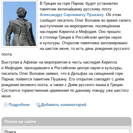
В Греции на горе Парнас будет установлен
памятник величайшему русскому поэту
Александру Сергеевичу Пушкину
. Об этом
сообщил писатель Олег Воловик во время своего
выступления на мероприятии, посвящённом
наследию Кирилла и Мефодия. Оно прошло
в столице Греции в Российском центре науки
и культуры. Открытие памятника запланировано
на шестое июня, то есть день рождения русского
поэта.
Выступая в Афинах на мероприятии в честь наследия Кирилла
и Мефодия, проходившего в Российском центре науки и культуры,
писатель Олег Воловик заявил, что в Дельфах на священной горе
Парнас появится памятник Пушкину. Его открытие совпадёт с днём
рождения великого поэта, а также с Днём русского языка в Греции.
Состоится торжественная церемония по данному поводу уже шестого
июня.
Подробнее
о Памятник Пушкину установят на Парнасе
Добавить комментарий
Поиск на сайте