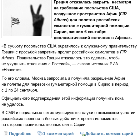
Греция отказалась закрыть, несмотря
на требование посольства США,
воздушное пространство Афин (
FIR
Athens
) для полетов российских
самолетов с гуманитарной помощью
Сирии, заявил 6 сентября
дипломатический источник в Афинах.
«В субботу посольство США обратилось к служебному правительству
Греции с просьбой запретить пролет российских самолетов в
FIR
Athens
. Правительство Греции отказалось это сделать, чтобы
не ухудшить отношения с Россией», — сказал источник РИА
«Новости».
По его словам, Москва запросила и получила разрешение Афин
на полеты для перевозки гуманитарной помощи в Сирию в период
с 1 по 24 сентября.
Официального подтверждения этой информации получить пока
не удалось.
В СМИ и социальных сетях муссируются слухи о возможном участии
российских военных в боевых действиях против исламистов
на стороне правительственных сил в Сирии.
Подробнее
о Греция отказала США в просьбе закрыть небо для
1 комментарий
Добавить комментарий
российских полетов в Сирию