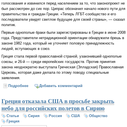
голосования и извинился перед населением за то, что законопроект не
был рассмотрен до сих пор. Ципрас обозначил начало нового пути для
правительства и граждан Греции. «Теперь ЛГБТ-сообщество и его
последователи увидят светлое будущее для своей страны», — сказал
политик.
Первые однополые браки были зарегистрированы в Греции в июне 2008
года. Представители нетрадиционной ориентации обнаружили брешь в
законе 1982 года, который не уточняет половую принадлежность
людей, вступающих в союз.
Греция стала первой православной страной, узаконившей однополые
союзы, и 26-й — среди европейских государств. Против принятия
закона неоднократно выступала Греческая (Элладская) Православная
Церковь, которая даже делала по этому поводу специальные
заявления.
Подробнее
о Правительство Греции легализовало однополые
Добавить комментарий
браки
Греция отказала США в просьбе закрыть
небо для российских полетов в Сирию
Статьи
Сирия
Россия
США
Общество
Греция