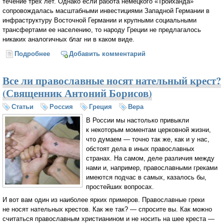
течение трех лет. Однако если работа немецкого «Тройханда»
сопровождалась масштабными инвестициями Западной Германии в
инфраструктуру Восточной Германии и крупными социальными
трансфертами ее населению, то народу Греции не предлагалось
никаких аналогичных благ ни в каком виде.
Подробнее
о Европейский план карательной приватизации для
Добавить комментарий
Греции (Янис Варуфакис)
Все ли православные носят нательный крест?
(Священник Антоний Борисов)
Статьи
Россия
Греция
Вера
В России мы настолько привыкли
к некоторым моментам церковной жизни,
что думаем — точно так же, как и у нас,
обстоят дела в иных православных
странах. На самом, деле различия между
нами и, например, православными греками
имеются подчас в самых, казалось бы,
простейших вопросах.
И вот вам один из наиболее ярких примеров. Православные греки
не носят нательных крестов. Как же так? — спросите вы. Как можно
считаться православным христианином и не носить на шее креста —