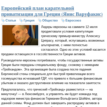
Европейский план карательной
приватизации для Греции (Янис Варуфакис)
Статьи
Греция
Общество
Евросоюз
Лидеры еврозоны на саммите 12 июля
продиктовали условия капитуляции
греческому премьер-министру Алексису
Ципрасу, который, испугавшись возможных
альтернатив, с ними полностью
согласился. Одно из этих условий касается
продажи остающихся в госсобственности Греции активов.
Руководители еврозоны потребовали, чтобы государственные активы
Греции были переданы специальному фонду, схожему с немецким
«Тройхандом». Эта организация была создана после падения
Берлинской стены специально для быстрой приватизации всего
госимущества исчезавшей ГДР, что привело к большим финансовым
убыткам и оказало деструктивное влияние на показатели занятости.
Предполагалось, что греческий «Тройханд» разместится — на
минуточку! — в Люксембурге, а управлять им будет команда под
надзором министра финансов Германии Вольфганга Шойбле, автора
данной схемы. Фонд должен был завершить распродажу активов в