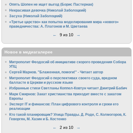
Опять Шопен не ищет выгод (Борис Пастернак)
Некрасивая девочка (Николай Заболоцкий)
Засуха (Николай Заболоцкий)
«Третье царство» как попытка моделирования мира «нового»
праведничества: А. Платонов и М. Цветаева
←
9 из 10
→
Новое в медиагалерее
Митрополит Феодосий об инициативе скорого проведения Собора
УПЦ
Сергей Марнов. "Блаженная, помоги!" - Читает автор
Митрополит Феодосий о перспективах своего суда, вредном
балласте в Церкви и русском языке
Избранные стихи Светланы Коппел-Ковтун читает Дмитрий Бабич
Марк Смирнов: Закат христианства приходит вместе с закатом
Европы
Эксперт IT и финансов: План цифрового контроля и сроки его
реализации
Кто такой планировщик? Улица Правды. Д. Роде, С. Колмогоров, К.
Геворгян, М. Хазин и Б. Костенко
←
2 из 10
→