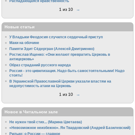
Распадающаяся нравственность
1 из 10
→
Новые статьи
У Владыки Феодосия случился сердечный приступ
Маки на обочине
Памяти Эдит Сёдергран (Алексей Дмитриенко)
Ростислав Ищенко: «Они желают превратить Церковь в
антицерковь»
Образ страданий русского народа
Россия - это цивилизация. Надо быть самостоятельными! Надо
стоять!
В Украинской Православной Церкви указали властям на
недопустимость атаки на Церковь
1 из 10
→
Новое в Читальном зале
Не нужен твой стих... (Марина Цветаева)
«Невозможное неизбежно». Ян Твардовский (Андрей Базилевский)
Рильке: о России — главное