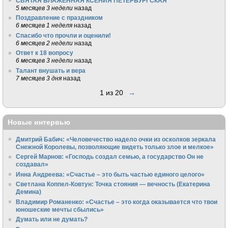
СВЯТАЯ БЛАЖЕННАЯ КСЕНИЯ ПЕТЕРБУРГСКАЯ
5 месяцев 3 недели
назад
Поздравление с праздником
6 месяцев 1 неделя
назад
Спасибо что прочли и оценили!
6 месяцев 2 недели
назад
Ответ к 18 вопросу
6 месяцев 3 недели
назад
Талант внушать и вера
7 месяцев 3 дня
назад
1 из 20
→
Новые интервью
Дмитрий Бабич: «Человечество надело очки из осколков зеркала
Снежной Королевы, позволяющие видеть только злое и мелкое»
Сергей Марнов: «Господь создал семью, а государство Он не
создавал»
Инна Андреева: «Счастье – это быть частью единого целого»
Светлана Коппел-Ковтун: Точка стояния — вечность (Екатерина
Демина)
Владимир Романенко: «Счастье – это когда оказывается что твои
юношеские мечты сбылись»
Думать или не думать?