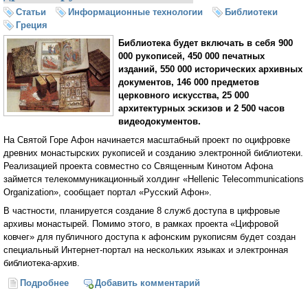
Статьи
Информационные технологии
Библиотеки
Греция
Библиотека будет включать в себя 900
000 рукописей, 450 000 печатных
изданий, 550 000 исторических архивных
документов, 146 000 предметов
церковного искусства, 25 000
архитектурных эскизов и 2 500 часов
видеодокументов.
На Святой Горе Афон начинается масштабный проект по оцифровке
древних монастырских рукописей и созданию электронной библиотеки.
Реализацией проекта совместно со Священным Кинотом Афона
займется телекоммуникационный холдинг «Hellenic Telecommunications
Organization», сообщает портал «Русский Афон».
В частности, планируется создание 8 служб доступа в цифровые
архивы монастырей. Помимо этого, в рамках проекта «Цифровой
ковчег» для публичного доступа к афонским рукописям будет создан
специальный Интернет-портал на нескольких языках и электронная
библиотека-архив.
Подробнее
о На Афоне появится электронная библиотека
Добавить комментарий
древних рукописных текстов