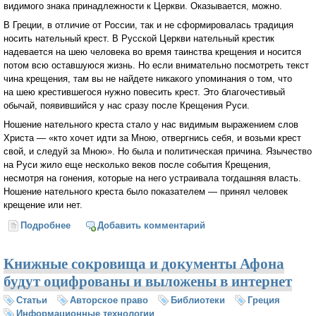
видимого знака принадлежности к Церкви. Оказывается, можно.
В Греции, в отличие от России, так и не сформировалась традиция
носить нательный крест. В Русской Церкви нательный крестик
надевается на шею человека во время таинства крещения и носится
потом всю оставшуюся жизнь. Но если внимательно посмотреть текст
чина крещения, там вы не найдете никакого упоминания о том, что
на шею крестившегося нужно повесить крест. Это благочестивый
обычай, появившийся у нас сразу после Крещения Руси.
Ношение нательного креста стало у нас видимым выражением слов
Христа — «кто хочет идти за Мною, отвергнись себя, и возьми крест
свой, и следуй за Мною». Но была и политическая причина. Язычество
на Руси жило еще несколько веков после события Крещения,
несмотря на гонения, которые на него устраивала тогдашняя власть.
Ношение нательного креста было показателем — принял человек
крещение или нет.
Подробнее
о Все ли православные носят нательный крест?
Добавить комментарий
(Священник Антоний Борисов)
Книжные сокровища и документы Афона
будут оцифрованы и выложены в интернет
Статьи
Авторское право
Библиотеки
Греция
Информационные технологии