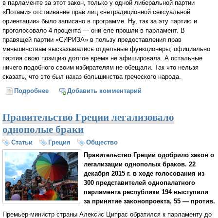
в парламенте за этот закон, только у одной либеральной партии
«Потами» отстаивание прав лиц «нетрадиционной сексуальной
ориентации» было записано в программе. Ну, так за эту партию и
проголосовало 4 процента — они еле прошли в парламент. В
правящей партии «СИРИЗА» в пользу предоставления прав
меньшинствам высказывались отдельные функционеры, официально
партия свою позицию долгое время не афишировала. А остальные
ничего подобного своим избирателям не обещали. Так что нельзя
сказать, что это был наказ большинства греческого народа.
Подробнее
о Афанасий Зоитакис: «Это черный день в истории
Добавить комментарий
Греции, но дальше будет еще хуже»
Правительство Греции легализовало
однополые браки
Статьи
Греция
Общество
Правительство Греции одобрило закон о
легализации однополых браков. 22
декабря 2015 г. в ходе голосования из
300 представителей однопалатного
парламента республики 194 выступили
за принятие законопроекта, 55 — против.
Премьер-министр страны Алексис Ципрас обратился к парламенту до