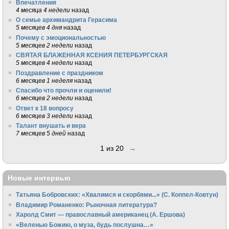
Впечатления
4 месяца 4 недели
назад
О семье архимандрита Герасима
5 месяцев 4 дня
назад
Почему с эмоциональностью
5 месяцев 2 недели
назад
СВЯТАЯ БЛАЖЕННАЯ КСЕНИЯ ПЕТЕРБУРГСКАЯ
5 месяцев 4 недели
назад
Поздравление с праздником
6 месяцев 1 неделя
назад
Спасибо что прочли и оценили!
6 месяцев 2 недели
назад
Ответ к 18 вопросу
6 месяцев 3 недели
назад
Талант внушать и вера
7 месяцев 5 дней
назад
1 из 20
→
Новые интервью
Татьяна Бобровских: «Хвалимся и скорбями...» (С. Коппел-Ковтун)
Владимир Романенко: Рыночная литература?
Харолд Смит — православный американец (А. Ершова)
«Веленью Божию, о муза, будь послушна…»