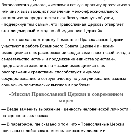
богословского диалога, «исключая всякую практику прозелитизма
или иных вызывающих проявлений межконфессионального
антагонизма» предлагается в скобках упомянуть об унии,
«подчеркнув тем самым, что Православная Церковь отвергает
этот лицемерный метод по объединению Церквей».
— Текст, согласно которому Поместные Православные Церкви
участвуют в работе Всемирного Совета Церквей и «всеми
имеющимися в их распоряжении средствами вносят свой вклад в
свидетельство истины и продвижение единства христиан»,
предлагается заменить на «всеми имеющимися в их
распоряжении средствами способствуют мирному
сосуществованию и сотрудничеству по урегулированию важных
социально-политических вызовов и проблем».
«Миссия Православной Церкви в современном
мире»
— Везде заменить выражение «ценность человеческой личности»
на «ценность человека».
— В параграфе, где сказано о том, что «Православные Церкви
призваны содействовать межрелигиозному диалогу и