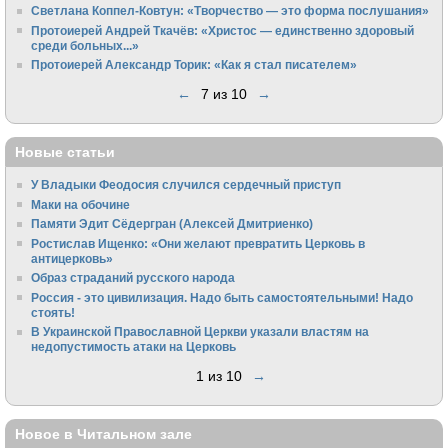
Светлана Коппел-Ковтун: «Творчество — это форма послушания»
Протоиерей Андрей Ткачёв: «Христос — единственно здоровый
среди больных...»
Протоиерей Александр Торик: «Как я стал писателем»
←
7 из 10
→
Новые статьи
У Владыки Феодосия случился сердечный приступ
Маки на обочине
Памяти Эдит Сёдергран (Алексей Дмитриенко)
Ростислав Ищенко: «Они желают превратить Церковь в
антицерковь»
Образ страданий русского народа
Россия - это цивилизация. Надо быть самостоятельными! Надо
стоять!
В Украинской Православной Церкви указали властям на
недопустимость атаки на Церковь
1 из 10
→
Новое в Читальном зале