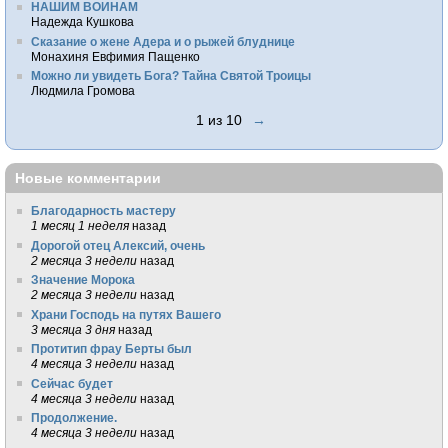
НАШИМ ВОИНАМ
Надежда Кушкова
Сказание о жене Адера и о рыжей блуднице
Монахиня Евфимия Пащенко
Можно ли увидеть Бога? Тайна Святой Троицы
Людмила Громова
1 из 10
→
Новые комментарии
Благодарность мастеру
1 месяц 1 неделя
назад
Дорогой отец Алексий, очень
2 месяца 3 недели
назад
Значение Морока
2 месяца 3 недели
назад
Храни Господь на путях Вашего
3 месяца 3 дня
назад
Протитип фрау Берты был
4 месяца 3 недели
назад
Сейчас будет
4 месяца 3 недели
назад
Продолжение.
4 месяца 3 недели
назад