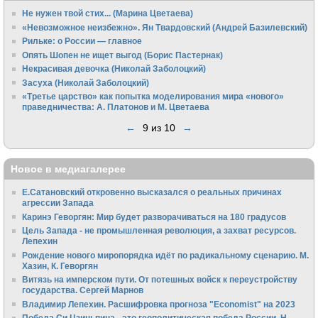
Не нужен твой стих... (Марина Цветаева)
«Невозможное неизбежно». Ян Твардовский (Андрей Базилевский)
Рильке: о России — главное
Опять Шопен не ищет выгод (Борис Пастернак)
Некрасивая девочка (Николай Заболоцкий)
Засуха (Николай Заболоцкий)
«Третье царство» как попытка моделирования мира «нового»
праведничества: А. Платонов и М. Цветаева
←
9 из 10
→
Новое в медиагалерее
Е.Сатановский откровенно высказался о реальных причинах
агрессии Запада
Каринэ Геворгян: Мир будет разворачиваться на 180 градусов
Цель Запада - не промышленная революция, а захват ресурсов.
Лепехин
Рождение нового миропорядка идёт по радикальному сценарию. М.
Хазин, К. Геворгян
Витязь на имперском пути. От потешных войск к переустройству
государства. Сергей Марнов
Владимир Лепехин. Расшифровка прогноза "Economist" на 2023
Победа Си Цзиньпина - это геополитическая победа России. Н.