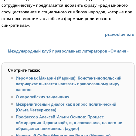
сотрудничеству» предлагается добавить фразу «ради мирного
сосуществования и социального симбиоза народов, которые при
этом несовместимы с любыми формами религиозного
синкретизма».
pravoslavie.ru
Международный клуб православных литераторов «Омилия»
Смотрите также:
Иеромонах Макарий (Маркиш): Константинопольский
патриархат пытается навязать православному миру
папство
О европейских тенденциях
Межрелигиозный диалог как вопрос политический
(Ольга Четверикова)
Профессор Алексей Ильич Осипов: Процесс
обмирщения Церкви идёт, и, к сожалению, на него не
обращается внимания... (аудио)
Нечаемый Собор (Иеромонах Роман (Матюшин)