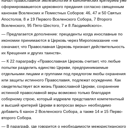
начал православной экклезиологии и канонических критериев уже
сформировавшегося церковного предания согласно священным
канонам Вселенских и Поместных Соборов: 46, 47 и 50 Святых
Апостолов, 8 и 19 Первого Вселенского Собора, 7 Второго
Вселенского, 95 Пято-Шестого, 7 и 8 Лаодикийского».
— Предлагается дополнение: прецеденты когда инославные по
икономии принимаются в Церковь через Миропомазание «не
означают, что Православная Церковь признает действительность
их Крещения и других таинств».
— К 22 параграфу «Православная Церковь считает, что любые
попытки разделить единство Церкви, предпринимаемые
отдельными лицами и группами под предлогом якобы охранения
или защиты истинного Православия, подлежат осуждению. Как
свидетельствует вся жизнь Православной Церкви, сохранение
истинной православной веры возможно только благодаря
соборному строю, который издревле представлял компетентный
и высший критерий Церкви в вопросах веры» необходимо
добавить 6 канон 2 Вселенского Собора, а также 14 и 15 Перво-
второго Собора.
— В параграф, где говорится о необходимости межхристианского