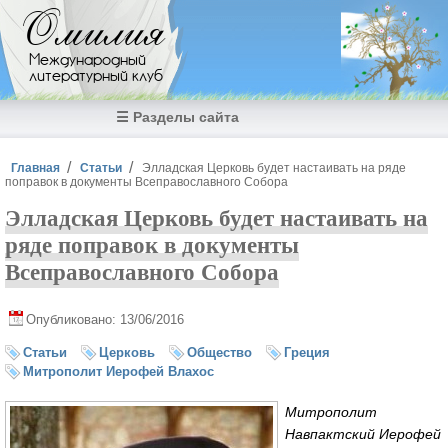
Перейти к основному содержанию
Омилия
Международный
литературный клуб
☰ Разделы сайта
Вы здесь
Главная
Статьи
Элладская Церковь будет настаивать на ряде
поправок в документы Всеправославного Собора
Элладская Церковь будет настаивать на
ряде поправок в документы
Всеправославного Собора
Опубликовано: 13/06/2016
Статьи
Церковь
Общество
Греция
Митрополит Иерофей Влахос
Митрополит
Навпактский Иерофей