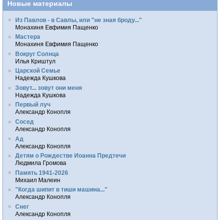
Новые материалы
Из Павлов - в Савлы, или "не зная броду..."
Монахиня Евфимия Пащенко
Мастера
Монахиня Евфимия Пащенко
Вокруг Солнца
Илья Криштул
Царской Семье
Надежда Кушкова
Зовут... зовут они меня
Надежда Кушкова
Первый луч
Александр Конопля
Сосед
Александр Конопля
Ад
Александр Конопля
Детям о Рождестве Иоанна Предтечи
Людмила Громова
Память 1941-2026
Михаил Малеин
"Когда шипит в тиши машина..."
Александр Конопля
Снег
Александр Конопля