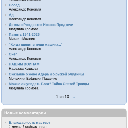
Сосед
Александр Конопля
Ад
Александр Конопля
Детям о Рождестве Иоанна Предтечи
Людмила Громова
Память 1941-2026
Михаил Малеин
"Когда шипит в тиши машина..."
Александр Конопля
Снег
Александр Конопля
НАШИМ ВОИНАМ
Надежда Кушкова
Сказание о жене Адера и о рыжей блуднице
Монахиня Евфимия Пащенко
Можно ли увидеть Бога? Тайна Святой Троицы
Людмила Громова
1 из 10
→
Новые комментарии
Благодарность мастеру
1 месяц 1 неделя
назад