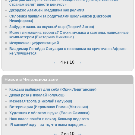
странам велят ввести цензуру»
Джорджо Агамбен. Медицина как религия
Силовики пришли за родителями школьников (Виктория
Никифорова)
Забудем казнь за вкусный сыр (Георгий Зотов)
Может ли машина творить? Стихи, музыка и картины, написанные
компьютером (Екатерина Никитина)
Искушение цифровизацией
Владимир Легойда: Ситуация с гонениями на христиан в Африке
не улучшается
←
4 из 10
→
Новое в Читальном зале
Каждый выбирает для себя (Юрий Левитанский)
Дикая роза (Николай Голубош)
Межевая тропа (Николай Голубош)
Ветеринария (Иеромонах Роман (Матюшин)
Художник с яблоком в руке (Елена Самкова)
Наш класс пошёл в поход. Кошмар педагога
Я санкций жду – за то, что всем народом...
←
2 из 10
→