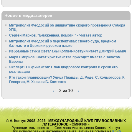
Новое в медиагалерее
Митрополит Феодосий об инициативе скорого проведения Собора
УПЦ
Сергей Марнов. "Блаженная, помоги!" - Читает автор
Митрополит Феодосий о перспективах своего суда, вредном
балласте в Церкви и русском языке
Избранные стихи Светланы Коппел-Ковтун читает Дмитрий Бабич
Марк Смирнов: Закат христианства приходит вместе с закатом
Европы
Эксперт IT и финансов: План цифрового контроля и сроки его
реализации
Кто такой планировщик? Улица Правды. Д. Роде, С. Колмогоров, К.
Геворгян, М. Хазин и Б. Костенко
←
2 из 10
→
© А. Ковтун 2008–2026 МЕЖДУНАРОДНЫЙ КЛУБ ПРАВОСЛАВНЫХ
ЛИТЕРАТОРОВ «ОМИЛИЯ»
Руководитель проекта — Светлана Анатольевна Коппел-Ковтун.
При использования материалов сайта, активная ссылка на
Клуб