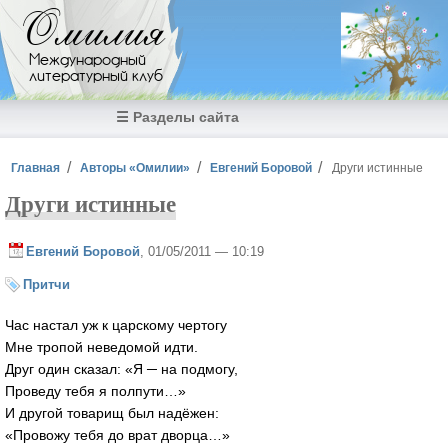
Перейти к основному содержанию
Омилия
Международный
литературный клуб
☰ Разделы сайта
Вы здесь
Главная
Авторы «Омилии»
Евгений Боровой
Други истинные
Други истинные
Евгений Боровой
, 01/05/2011 — 10:19
Притчи
Час настал уж к царскому чертогу
Мне тропой неведомой идти.
Друг один сказал: «Я ─ на подмогу,
Проведу тебя я полпути…»
И другой товарищ был надёжен:
«Провожу тебя до врат дворца…»