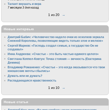
Талант внушать и вера
7 месяцев 3 дня
назад
1 из 20
→
Новые интервью
Дмитрий Бабич: «Человечество надело очки из осколков зеркала
Снежной Королевы, позволяющие видеть только злое и мелкое»
Сергей Марнов: «Господь создал семью, а государство Он не
создавал»
Инна Андреева: «Счастье – это быть частью единого целого»
Светлана Коппел-Ковтун: Точка стояния — вечность (Екатерина
Демина)
Владимир Романенко: «Счастье – это когда оказывается что твои
юношеские мечты сбылись»
Думать или не думать?
Распадающаяся нравственность
1 из 10
→
Новые статьи
Дмитрий Косырев: «Во имя свободы всем демократическим