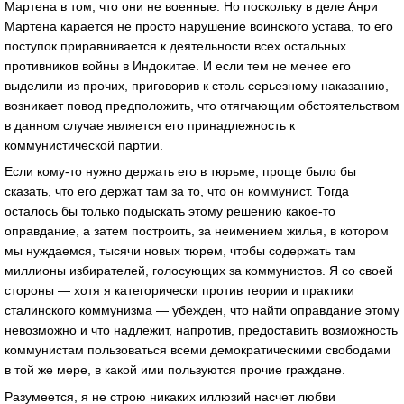
Мартена в том, что они не военные. Но поскольку в деле Анри
Мартена карается не просто нарушение воинского устава, то его
поступок приравнивается к деятельности всех остальных
противников войны в Индокитае. И если тем не менее его
выделили из прочих, приговорив к столь серьезному наказанию,
возникает повод предположить, что отягчающим обстоятельством
в данном случае является его принадлежность к
коммунистической партии.
Если кому-то нужно держать его в тюрьме, проще было бы
сказать, что его держат там за то, что он коммунист. Тогда
осталось бы только подыскать этому решению какое-то
оправдание, а затем построить, за неимением жилья, в котором
мы нуждаемся, тысячи новых тюрем, чтобы содержать там
миллионы избирателей, голосующих за коммунистов. Я со своей
стороны — хотя я категорически против теории и практики
сталинского коммунизма — убежден, что найти оправдание этому
невозможно и что надлежит, напротив, предоставить возможность
коммунистам пользоваться всеми демократическими свободами
в той же мере, в какой ими пользуются прочие граждане.
Разумеется, я не строю никаких иллюзий насчет любви