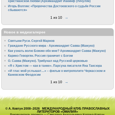
христианской любви (Архимандрит Иакинф (Унчуляк)
Игорь Волгин: «Пророчества Достоевского о судьбе России
сбываются»
1 из 10
→
Новое в медиагалерее
Святыни Руси. Сергей Марнов
Граждане Русского мира - Архимандрит Савва (Мажуко)
Как узнать волю Божию обо мне? Архимандрит Савва (Мажуко)
Каринэ Геворгян. Россия граничит с Богом
О. Савва (Мажуко). Трибунал над Русской церковью
«Я с Христом — как в танке». Парсуна писателя Яна Таксюра
«И глас мой услышат…» – фильм о митрополите Черкасском и
Каневском Феодосии
1 из 10
→
© А. Ковтун 2008–2026 МЕЖДУНАРОДНЫЙ КЛУБ ПРАВОСЛАВНЫХ
ЛИТЕРАТОРОВ «ОМИЛИЯ»
Руководитель проекта — Светлана Анатольевна Коппел-Ковтун.