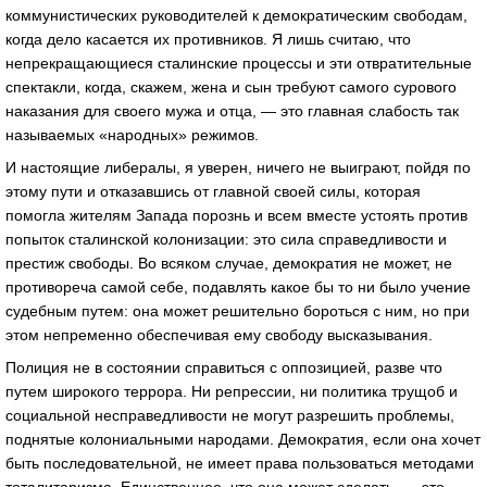
коммунистических руководителей к демократическим свободам,
когда дело касается их противников. Я лишь считаю, что
непрекращающиеся сталинские процессы и эти отвратительные
спектакли, когда, скажем, жена и сын требуют самого сурового
наказания для своего мужа и отца, — это главная слабость так
называемых «народных» режимов.
И настоящие либералы, я уверен, ничего не выиграют, пойдя по
этому пути и отказавшись от главной своей силы, которая
помогла жителям Запада порознь и всем вместе устоять против
попыток сталинской колонизации: это сила справедливости и
престиж свободы. Во всяком случае, демократия не может, не
противореча самой себе, подавлять какое бы то ни было учение
судебным путем: она может решительно бороться с ним, но при
этом непременно обеспечивая ему свободу высказывания.
Полиция не в состоянии справиться с оппозицией, разве что
путем широкого террора. Ни репрессии, ни политика трущоб и
социальной несправедливости не могут разрешить проблемы,
поднятые колониальными народами. Демократия, если она хочет
быть последовательной, не имеет права пользоваться методами
тоталитаризма. Единственное, что она может сделать, — это