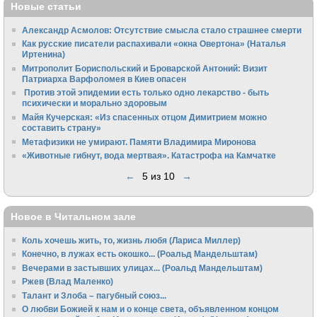
Новые статьи
Александр Асмолов: Отсутствие смысла стало страшнее смерти
Как русские писатели распахивали «окна Овертона» (Наталья
Иртенина)
Митрополит Бориспольский и Броварской Антоний: Визит
Патриарха Варфоломея в Киев опасен
Против этой эпидемии есть только одно лекарство - быть
психически и морально здоровым
Майя Кучерская: «Из спасенных отцом Димитрием можно
составить страну»
Метафизики не умирают. Памяти Владимира Миронова
«Животные гибнут, вода мертвая». Катастрофа на Камчатке
←
5 из 10
→
Новое в Читальном зале
Коль хочешь жить, то, жизнь любя (Лариса Миллер)
Конечно, в лужах есть окошко... (Роальд Мандельштам)
Вечерами в застывших улицах... (Роальд Мандельштам)
Ржев (Влад Маленко)
Талант и Злоба – пагубный союз...
О любви Божией к нам и о конце света, объявленном концом