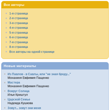
Все авторы
1-я страница
2-я страница
3-я страница
4-я страница
5-я страница
6-я страница
7-я страница
8-я страница
Все авторы на одной странице
Новые материалы
Из Павлов - в Савлы, или "не зная броду..."
Монахиня Евфимия Пащенко
Мастера
Монахиня Евфимия Пащенко
Вокруг Солнца
Илья Криштул
Царской Семье
Надежда Кушкова
Зовут... зовут они меня