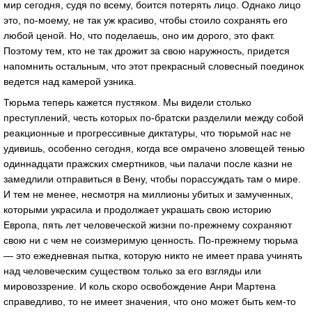
мир сегодня, судя по всему, боится потерять лицо. Однако лицо
это, по-моему, не так уж красиво, чтобы стоило сохранять его
любой ценой. Но, что поделаешь, оно им дорого, это факт.
Поэтому тем, кто не так дрожит за свою наружность, придется
напомнить остальным, что этот прекрасный словесный поединок
ведется над камерой узника.
Тюрьма теперь кажется пустяком. Мы видели столько
преступлений, честь которых по-братски разделили между собой
реакционные и прогрессивные диктатуры, что тюрьмой нас не
удивишь, особенно сегодня, когда все омрачено зловещей тенью
одиннадцати пражских смертников, чьи палачи после казни не
замедлили отправиться в Вену, чтобы порассуждать там о мире.
И тем не менее, несмотря на миллионы убитых и замученных,
которыми украсила и продолжает украшать свою историю
Европа, пять лет человеческой жизни по-прежнему сохраняют
свою ни с чем не соизмеримую ценность. По-прежнему тюрьма
— это ежедневная пытка, которую никто не имеет права учинять
над человеческим существом только за его взгляды или
мировоззрение. И коль скоро освобождение Анри Мартена
справедливо, то не имеет значения, что оно может быть кем-то