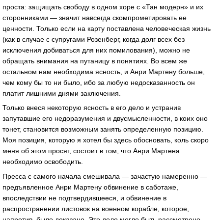
проста: защищать свободу в одном хоре с «Тан модерн» и их
сторонниками — значит навсегда скомпрометировать ее
ценности. Только если на карту поставлена человеческая жизнь
(как в случае с супругами Розенберг, когда долг всех без
исключения добиваться для них помилования), можно не
обращать внимания на путаницу в понятиях. Во всем же
остальном нам необходима ясность, и Анри Мартену больше,
чем кому бы то ни было, ибо за любую недосказанность он
платит лишними днями заключения.
Только внеся некоторую ясность в его дело и устранив
запутавшие его недоразумения и двусмысленности, в коих оно
тонет, становится возможным занять определенную позицию.
Моя позиция, которую я хотел бы здесь обосновать, коль скоро
меня об этом просят, состоит в том, что Анри Мартена
необходимо освободить.
Пресса с самого начала смешивала — зачастую намеренно —
предъявленное Анри Мартену обвинение в саботаже,
впоследствии не подтвердившееся, и обвинение в
распространении листовок на военном корабле, которое,
напротив, было доказано. Это дело могло быть рассмотрено