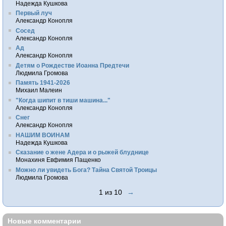
Надежда Кушкова
Первый луч
Александр Конопля
Сосед
Александр Конопля
Ад
Александр Конопля
Детям о Рождестве Иоанна Предтечи
Людмила Громова
Память 1941-2026
Михаил Малеин
"Когда шипит в тиши машина..."
Александр Конопля
Снег
Александр Конопля
НАШИМ ВОИНАМ
Надежда Кушкова
Сказание о жене Адера и о рыжей блуднице
Монахиня Евфимия Пащенко
Можно ли увидеть Бога? Тайна Святой Троицы
Людмила Громова
1 из 10
→
Новые комментарии