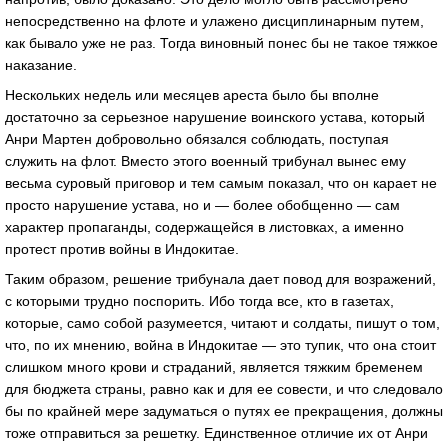
непосредственно на флоте и улажено дисциплинарным путем,
как бывало уже не раз. Тогда виновный понес бы не такое тяжкое
наказание.
Нескольких недель или месяцев ареста было бы вполне
достаточно за серьезное нарушение воинского устава, который
Анри Мартен добровольно обязался соблюдать, поступая
служить на флот. Вместо этого военный трибунал вынес ему
весьма суровый приговор и тем самым показал, что он карает не
просто нарушение устава, но и — более обобщенно — сам
характер пропаганды, содержащейся в листовках, а именно
протест против войны в Индокитае.
Таким образом, решение трибунала дает повод для возражений,
с которыми трудно поспорить. Ибо тогда все, кто в газетах,
которые, само собой разумеется, читают и солдаты, пишут о том,
что, по их мнению, война в Индокитае — это тупик, что она стоит
слишком много крови и страданий, является тяжким бременем
для бюджета страны, равно как и для ее совести, и что следовало
бы по крайней мере задуматься о путях ее прекращения, должны
тоже отправиться за решетку. Единственное отличие их от Анри