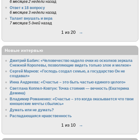
6 месяцев 2 недели
назад
Ответ к 18 вопросу
6 месяцев 3 недели
назад
Талант внушать и вера
7 месяцев 5 дней
назад
1 из 20
→
Новые интервью
Дмитрий Бабич: «Человечество надело очки из осколков зеркала
Снежной Королевы, позволяющие видеть только злое и мелкое»
Сергей Марнов: «Господь создал семью, а государство Он не
создавал»
Инна Андреева: «Счастье – это быть частью единого целого»
Светлана Коппел-Ковтун: Точка стояния — вечность (Екатерина
Демина)
Владимир Романенко: «Счастье – это когда оказывается что твои
юношеские мечты сбылись»
Думать или не думать?
Распадающаяся нравственность
1 из 10
→