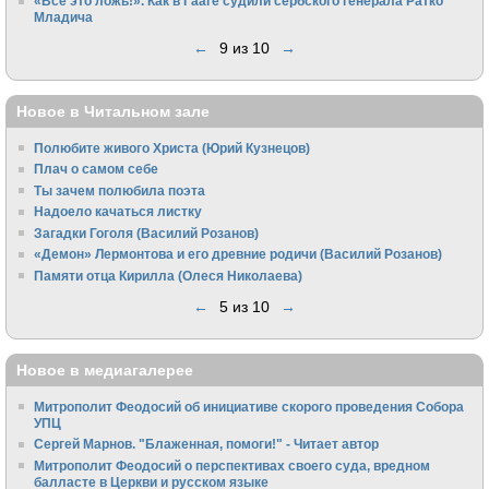
«Все это ложь!». Как в Гааге судили сербского генерала Ратко
Младича
←
9 из 10
→
Новое в Читальном зале
Полюбите живого Христа (Юрий Кузнецов)
Плач о самом себе
Ты зачем полюбила поэта
Надоело качаться листку
Загадки Гоголя (Василий Розанов)
«Демон» Лермонтова и его древние родичи (Василий Розанов)
Памяти отца Кирилла (Олеся Николаева)
←
5 из 10
→
Новое в медиагалерее
Митрополит Феодосий об инициативе скорого проведения Собора
УПЦ
Сергей Марнов. "Блаженная, помоги!" - Читает автор
Митрополит Феодосий о перспективах своего суда, вредном
балласте в Церкви и русском языке