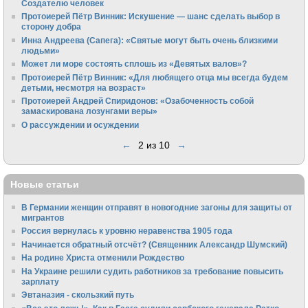
Создателю человек
Протоиерей Пётр Винник: Искушение — шанс сделать выбор в
сторону добра
Инна Андреева (Сапега): «Святые могут быть очень близкими
людьми»
Может ли море состоять сплошь из «Девятых валов»?
Протоиерей Пётр Винник: «Для любящего отца мы всегда будем
детьми, несмотря на возраст»
Протоиерей Андрей Спиридонов: «Озабоченность собой
замаскирована лозунгами веры»
О рассуждении и осуждении
←
2 из 10
→
Новые статьи
В Германии женщин отправят в новогодние загоны для защиты от
мигрантов
Россия вернулась к уровню неравенства 1905 года
Начинается обратный отсчёт? (Священник Александр Шумский)
На родине Христа отменили Рождество
На Украине решили судить работников за требование повысить
зарплату
Эвтаназия - скользкий путь