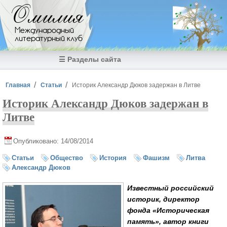
Перейти к основному содержанию
Омилия
Международный
литературный клуб
☰ Разделы сайта
Вы здесь
Главная
Статьи
Историк Александр Дюков задержан в Литве
Историк Александр Дюков задержан в
Литве
Опубликовано: 14/08/2014
Статьи
Общество
История
Фашизм
Литва
Александр Дюков
Известный российский
историк, директор
фонда «Историческая
память», автор книги