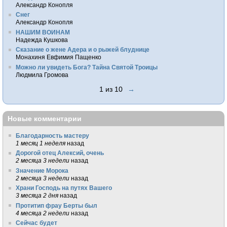
Александр Конопля
Снег
Александр Конопля
НАШИМ ВОИНАМ
Надежда Кушкова
Сказание о жене Адера и о рыжей блуднице
Монахиня Евфимия Пащенко
Можно ли увидеть Бога? Тайна Святой Троицы
Людмила Громова
1 из 10
→
Новые комментарии
Благодарность мастеру
1 месяц 1 неделя
назад
Дорогой отец Алексий, очень
2 месяца 3 недели
назад
Значение Морока
2 месяца 3 недели
назад
Храни Господь на путях Вашего
3 месяца 2 дня
назад
Протитип фрау Берты был
4 месяца 2 недели
назад
Сейчас будет