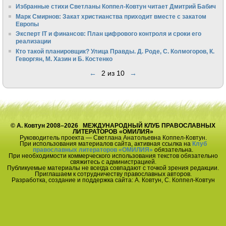
Избранные стихи Светланы Коппел-Ковтун читает Дмитрий Бабич
Марк Смирнов: Закат христианства приходит вместе с закатом
Европы
Эксперт IT и финансов: План цифрового контроля и сроки его
реализации
Кто такой планировщик? Улица Правды. Д. Роде, С. Колмогоров, К.
Геворгян, М. Хазин и Б. Костенко
←
2 из 10
→
© А. Ковтун 2008–2026 МЕЖДУНАРОДНЫЙ КЛУБ ПРАВОСЛАВНЫХ
ЛИТЕРАТОРОВ «ОМИЛИЯ»
Руководитель проекта — Светлана Анатольевна Коппел-Ковтун.
При использования материалов сайта, активная ссылка на
Клуб
православных литераторов «ОМИЛИЯ»
обязательна.
При необходимости коммерческого использования текстов обязательно
свяжитесь с администрацией.
Публикуемые материалы не всегда совпадают с точкой зрения редакции.
Приглашаем к сотрудничеству православных авторов.
Разработка, создание и поддержка сайта: А. Ковтун, С. Коппел-Ковтун