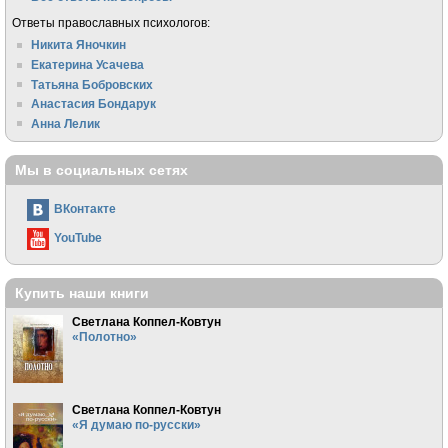
Ответы православных психологов:
Никита Яночкин
Екатерина Усачева
Татьяна Бобровских
Анастасия Бондарук
Анна Лелик
Мы в социальных сетях
ВКонтакте
YouTube
Купить наши книги
Светлана Коппел-Ковтун
«Полотно»
Светлана Коппел-Ковтун
«Я думаю по-русски»