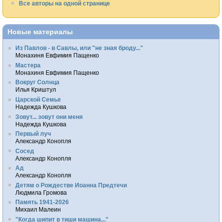
Все авторы на одной странице
Новые материалы
Из Павлов - в Савлы, или "не зная броду..."
Монахиня Евфимия Пащенко
Мастера
Монахиня Евфимия Пащенко
Вокруг Солнца
Илья Криштул
Царской Семье
Надежда Кушкова
Зовут... зовут они меня
Надежда Кушкова
Первый луч
Александр Конопля
Сосед
Александр Конопля
Ад
Александр Конопля
Детям о Рождестве Иоанна Предтечи
Людмила Громова
Память 1941-2026
Михаил Малеин
"Когда шипит в тиши машина..."